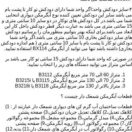
۴-سایز دودکش واحد:اگر واحد شما دارای دودکش تو کار تا پشت بام
می باشد سایز این دودکش تعیین کننده نوع آبگرمکن دیواری انتخابی
شما می باشد.در کل دودکش های توکار در دو سایز 10 سانتی متری و
15 سانتی متری می باشد به عبارت دیگر قطر دودکش داخل کار این
ابعاد می باشد.برای اینکه بهتر بتوانیم منظورمان را برسانیم دودکش
های سایز دودکش بخاری 10 سانتی متری می باشد.اگر واحد شما
دودکش تو کار تا پشت بام با سایز 10 سانتی متری ( هم اندازه دودکش
بخاری) داشته باشد تنها می توانید از آبگرمکن BX114 استفاده نمایید.
در صورتی که واحد شما دارای دودکش 15 سانتی تو کار می باشد بر
اساس متراژ می توانید دستگاه های زیر را انتخاب نمایید:
متراژ 60 الی 70 متر مربع آبگرمکن B3112
متراژ 70 الی 130 متر مربع آبگرمکن B3115 یا B3215i
متراژ بالاتر از 130 متر مربع آبگرمکن B3118 یا B3218i
قطعات آبگرمکن شمعک دار چیست ؟
قطعات ساختمان آب گرم کن های دیواری شمعک دار عبارتند از : 1)
کلاهک تعدیل،2) کلاهک تعدیل جریان دودکش،3) صفحه پشتی
آبگرمکن،4) مبدل گرمایی،5) مجموعه مشعل،6) مجموعه رگولاتور
گاز،7) مجموعه رگولاتور آب،8) رویه آبگرمکن،9) صفحه پشتی
آبگرمکن،10) رگولاتور آب در آبگرمکن های شمعک دار،11) بدنه،12)