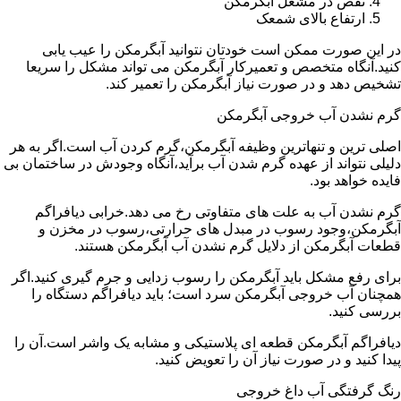
نقص در مشعل آبگرمکن
ارتفاع بالای شمعک
در این صورت ممکن است خودتان نتوانید آبگرمکن را عیب یابی
کنید.آنگاه متخصص و تعمیرکار آبگرمکن می تواند مشکل را سریعا
تشخیص دهد و در صورت نیاز آبگرمکن را تعمیر کند.
گرم نشدن آب خروجی آبگرمکن
اصلی ترین و تنهاترین وظیفه آبگرمکن،گرم کردن آب است.اگر به هر
دلیلی نتواند از عهده گرم شدن آب برآید،آنگاه وجودش در ساختمان بی
فایده خواهد بود.
گرم نشدن آب به علت های متفاوتی رخ می دهد.خرابی دیافراگم
آبگرمکن،وجود رسوب در مبدل های حرارتی،رسوب در مخزن و
قطعات آبگرمکن از دلایل گرم نشدن آب آبگرمکن هستند.
برای رفع مشکل باید آبگرمکن را رسوب زدایی و جرم گیری کنید.اگر
همچنان آب خروجی آبگرمکن سرد است؛ باید دیافراگم دستگاه را
بررسی کنید.
دیافراگم آبگرمکن قطعه ای پلاستیکی و مشابه یک واشر است.آن را
پیدا کنید و در صورت نیاز آن را تعویض کنید.
رنگ گرفتگی آب داغ خروجی