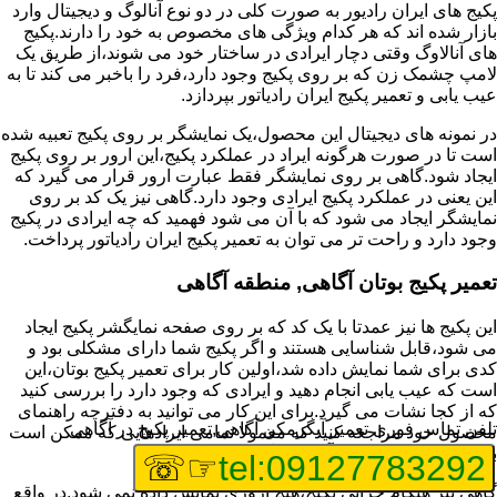
پکیج های ایران رادیور به صورت کلی در دو نوع آنالوگ و دیجیتال وارد
بازار شده اند که هر کدام ویژگی های مخصوص به خود را دارند.پکیج
های آنالاوگ وقتی دچار ایرادی در ساختار خود می شوند،از طریق یک
لامپ چشمک زن که بر روی پکیج وجود دارد،فرد را باخبر می کند تا به
عیب یابی و تعمیر پکیج ایران رادیاتور بپردازد.
در نمونه های دیجیتال این محصول،یک نمایشگر بر روی پکیج تعبیه شده
است تا در صورت هرگونه ایراد در عملکرد پکیج،این ارور بر روی پکیج
ایجاد شود.گاهی بر روی نمایشگر فقط عبارت ارور قرار می گیرد که
این یعنی در عملکرد پکیج ایرادی وجود دارد.گاهی نیز یک کد بر روی
نمایشگر ایجاد می شود که با آن می شود فهمید که چه ایرادی در پکیج
وجود دارد و راحت تر می توان به تعمیر پکیج ایران رادیاتور پرداخت.
تعمیر پکیج بوتان آگاهی, منطقه آگاهی
این پکیج ها نیز عمدتا با یک کد که بر روی صفحه نمایگشر پکیج ایجاد
می شود،قابل شناسایی هستند و اگر پکیج شما دارای مشکلی بود و
کدی برای شما نمایش داده شد،اولین کار برای تعمیر پکیج بوتان،این
است که عیب یابی انجام دهید و ایرادی که وجود دارد را بررسی کنید
که از کجا نشات می گیرد.برای این کار می توانید به دفترچه راهنمای
تلفن تماس فوری
تعمیر آبگرمکن آگاهی,تعمیر پکیج در آگاهی
محصول خود مراجعه کنید که معمولا تمامی ایرادهایی که ممکن است
برای پکیج پیش بیاید در آن قرار گرفته است.
☞☏
tel:09127783292
گاهی نیز هنگام خرابی پکیج،هیچ اروری نمایش داده نمی شود.در واقع