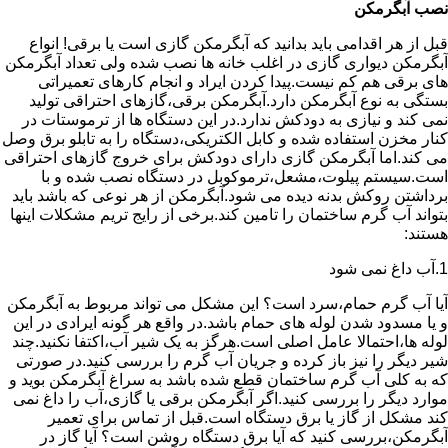
نصب آبگرمکن
قبل از هر اقدامی باید بدانید که آبگرمکن گازی است یا برقی! انواع
آبگرمکن دیواری گازی در اغلب خانه ها نصب شده ولی تعداد آبگرمکن
های برقی هم کم نیست.پیدا کردن ایراد و انجام کارهای تعمیراتی
بستگی به نوع آبگرمکن دارد.آبگرمکن برقی،گازهای احتراقی تولید
نمی کند و نیازی به دودکش ندارد.در این دستگاه ها از ترموستات در
کنار مخزن استفاده شده و کابل الکتریکی،دستگاه را به تابلو برق وصل
می کند.اما آبگرمکن گازی دارای دودکش برای خروج گازهای احتراقی
است.سیستم پیلوت،مشعل،ترموکوبل در دستگاه نصب شده و با
برداشتن روکش بدنه دیده می شود.آبگرمکن از هر نوعی که باشد باید
بتواند آب گرم ساختمان را تامین کند.برخی از رایج تریم مشکلات اینها
هستند:
1.آب داغ نمی شود
آیا آب گرم حمام،سرد است؟ این مشکل می تواند مربوط به آبگرمکن
و یا مسدود شدن لوله های حمام باشد.در واقع هر گونه ایرادی در این
لوله ها،احتمالا عامل اصلی است.هرگز به یک شیر آب،اکتفا نکنید.چند
شیر دیگر را نیز باز کرده و جریان آب گرم را بررسی کنید.در صورتی
که به کلی آب گرم ساختمان قطع شده باشد به سراغ آبگرمکن بوید و
موارد دیگر را بررسی کنید.اگر آبگرمکن برقی یا گازی،آب را داغ نمی
کند مشکل از گاز یا برق دستگاه است.قبل از تماس برای تعمیر
آبگرمکن،بررسی کنید که آیا برق دستگاه روشن است؟ آیا گاز در