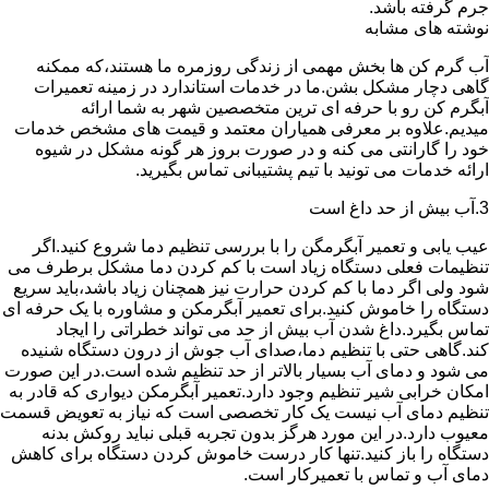
جرم گرفته باشد.
نوشته های مشابه
آب گرم کن ها بخش مهمی از زندگی روزمره ما هستند،که ممکنه
گاهی دچار مشکل بشن.ما در خدمات استاندارد در زمینه تعمیرات
آبگرم کن رو با حرفه ای ترین متخصصین شهر به شما ارائه
میدیم.علاوه بر معرفی همیاران معتمد و قیمت های مشخص خدمات
خود را گارانتی می کنه و در صورت بروز هر گونه مشکل در شیوه
ارائه خدمات می تونید با تیم پشتیبانی تماس بگیرید.
3.آب بیش از حد داغ است
عیب یابی و تعمیر آبگرمگن را با بررسی تنظیم دما شروع کنید.اگر
تنظیمات فعلی دستگاه زیاد است با کم کردن دما مشکل برطرف می
شود ولی اگر دما با کم کردن حرارت نیز همچنان زیاد باشد،باید سریع
دستگاه را خاموش کنید.برای تعمیر آبگرمکن و مشاوره با یک حرفه ای
تماس بگیرد.داغ شدن آب بیش از حد می تواند خطراتی را ایجاد
کند.گاهی حتی با تنظیم دما،صدای آب جوش از درون دستگاه شنیده
می شود و دمای آب بسیار بالاتر از حد تنظیم شده است.در این صورت
امکان خرابی شیر تنظیم وجود دارد.تعمیر آبگرمکن دیواری که قادر به
تنظیم دمای آب نیست یک کار تخصصی است که نیاز به تعویض قسمت
معیوب دارد.در این مورد هرگز بدون تجربه قبلی نباید روکش بدنه
دستگاه را باز کنید.تنها کار درست خاموش کردن دستگاه برای کاهش
دمای آب و تماس با تعمیرکار است.