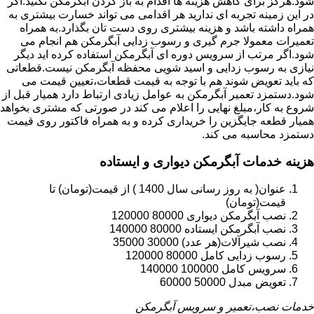
شود.هرگز برای کاهش هزینه ها اقدام به باز کردن آبگرمکن نکنید.اگر
در این زمینه تجربه ای ندارید هر اقدامی می تواند خسارت بیشتری به
همراه داشته باشد و هزینه بیشتری روی دست تان بگذارد.به همراه
تعمیرات معمولا جرم گیری و رسوب زدایی آبگرمکن هم انجام می
شود.اگر مرتب از سرویس دوره ای آبگرمکن استفاده کرده اید دیگر
نیازی به رسوب زدایی و اسید شویی محفظه آبگرمکن نیست.قطعاتی
که باید تعویض شوند هم با توجه به قیمت قطعات،تعیین قیمت می
شود.دستمزد تعمیر آبگرمکن به عوامل زیادی ارتباط دارد همیار قبل از
شروع به کار،مبلغ نهایی را اعلام می کند در صورتی که مشتری بخواهد
همیار قطعه جایگزین را خریداری کرده و به همراه فاکتور روی قیمت
دستمزد محاسبه می کند.
هزینه خدمات آبگرمکن دیواری و ایستاده
عنوان( به روز رسانی سال 1400 ) از قیمت(تومان) تا
قیمت(تومان)
نصب آبگرمکن دیواری 80000 120000
نصب آبگرمکن ایستاده 80000 140000
نصب شیرآلات(هر عدد) 30000 35000
رسوب زدایی کامل 80000 120000
سرویس کامل 100000 140000
تعویض مبدل 50000 60000
خدمات نصب،تعمیر و سرویس آبگرمکن