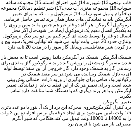
قاب برنجی،13) شیپوره،14) شیر احتراق آهسته،15) مجموعه ساقه
سوپاپ،16) مجموعه مغزی آب بندی،17) شیر تنظیم دما،18) مجموعه
دیافگرام و میل سوپاپ آب 19) ترموکوپل و … که ما برای تعمیر
آبگرمکن باید به نمایندگی های مجاز همان برند تماس حاصل فرمایید.
ترموکوپل آبگرمکن: هر گاه دو فلز غیر هم جنس مانند مس و روی را
به یکدیگر اتصال دهیم یک ترموکوپل ایجاد می شود.حال اگر محل
اتصال دو فلز را توسط شعله ای گرم کنیم بین دو سر دیگر ترموکوپل
ولتاژی حدود 20 میلی ولت تولید می شود که توانایی تحریک سیم پیچ و
باز کردن شیر مغناطیسی وسایل گاز سوز را در مدت 20 ثانیه دارد.
شمعک آبگرمکن: شمعک در آبگرمکن دائما روشن است تا به محض باز
شدن مسیر گاز،مشعل را روشن کند.در بدنه رگولاتور گاز منفذی برای
رساندن گاز به شمعک وجود دارد گاز خروجی از این منفذ توسط لوله
ای به نازل شمعک رسانیده می شود.در سر منفذ شمعک در
رگولاتور،یک صافی برای جلوگیری از ورود ذرات احتمالی پیش بینی
شده است.و برای تعمیر هر یک از این قطعات باید از نمایندگی تعمیر
آبگرمکن و یا هر برند دیگری که با دستگاه شما متابقت دارد تماس
بگیرید.
تعمیر آبگرمکن
برد کنترل آبگرمکن:نیروی محرکه این برد از یک آدابتور یا دو عدد باتری
1/5 ولت تامین می شود.برای ایجاد جرقه یک تراس افزاینده این 3 ولت
را به 14000 تا 18000 ولت تبدیل می کند.هنگامی که شیر آبگرم
مصرفی باز می شود با فرمان برد