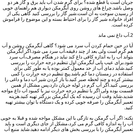
جریان است یا قطع شده؟ برای گرم شدن آب باید برق و گاز هر دو
وصل باشد.چراغ های روشن روی آبگرمکن دیواری هم راهنمای خوبی
از رسیدن سوخت به آن است.شیر گاز را بررسی کنید گاهی یکی از
افراد خانواده شیر گاز را برای احتیاط بسته و این موضوع را فراموش
کرده است.
2.آب داغ نمی ماند
آیا در حین حمام کردن آب سرد می شود؟ گاهی آبگرمکن روشن و آب
هم گرم است ولی بعد از چند دقیقه،آب سرد می شود.اگر آبگرمکن
بتواند آب را به اندازه کافی داغ کند نباید در هنگام مصرف،آب سرد
شود.برای عیب یابی آبگرمکن اول تنظیم درجه حرارت را بررسی
کنید.شاید دمای آب از حد معمول کمتر بوده یا به طور کلی برای
استفاده در زمستان دما کم باشد.پیچ تنظیم درجه حرارت را کمی
بیشتر کرده و چند لحظه صبر کنید.با باز کردن شیر آب دما و داغی را
بررسی کنید.اگر آب گرم در لوله جریان دارد،پس مشکل از همین
قسمت بوده ولی اگر با تنظیم درجه حرارت نیز با کمبود اب داغ مواجه
شدید،شاید وقت آن رسیده که یک آبگرمکن بزرگتر تهیه کنید.هزینه
تعمیر آبگرمکن را صرفه جویی کرده و یک دستگاه با توان بیشتر تهیه
کنید.
نکته: اگر آب گرمکن به تازگی با این مشکل مواجه شده و قبلا به خوبی
آب را به اندازه کافی گرم می کرد،مشکل از جای دیگری است و باید
تعمیر آبگرمکن را با بررسی بخش های دیگر ادامه دهید.شاید منبع آب