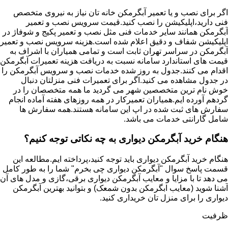
اگر برای نصب و یا تعمیر آبگرمکن خانه تان نیاز به نیروی متخصص
فنی دارید،اپلیکیشن را نصب کنید.قیمت سرویس نصب و تعمیر
آبگرمکن همانند سایر خدمات فنی مثل نصب و تعمیر پکیج و شوفاژ در
اپلیکیشن شفاف و دقیق اعلام شده است.هزینه سرویس نصب و تعمیر
آبگرمکن در سراسر تهران ثابت است و تمامی همیاران با اشراف به
قیمت های استاندارد سامانه نسبت به دریافت هزینه تعمیرات آبگرمکن
اقدام می کنند.جدول به روز شده خدمات نصب و سرویس آبگرمکن را
در جدول مشاهده می کنید.اگر برای تعمیرات فنی منزلتان دنبال
خوش نام ترین متخصصین شهر می گردید ما همه متخصصان را در
گردهم آورده ایم.همیاران تعمیرکار در همه روزهای هفته آماده انجام
سفارش های ثبت شده در اپ این سامانه هستند.همه سفارش ها
شامل گارانتی خدمات می باشد.
هنگام خرید آبگرمکن دیواری به چه نکاتی توجه کنیم؟
هنگام خرید آبگرمکن دیواری باید توجه کنید،پرداخته ایم.مطالعه این
قسمت پاسخ سوال "آبگرمکن دیواری چی بخرم" شما را به طور کامل
می دهد تا با مزایا و معایب آبگرمکن دیواری برقی،گازی و مدل های آن
آشنا شوید (معایب ابگرمکن بدون شمعک) و بتوانید بهترین آبگرمکن
دیواری را برای منزل تان خریداری کنید.
ظرفیت