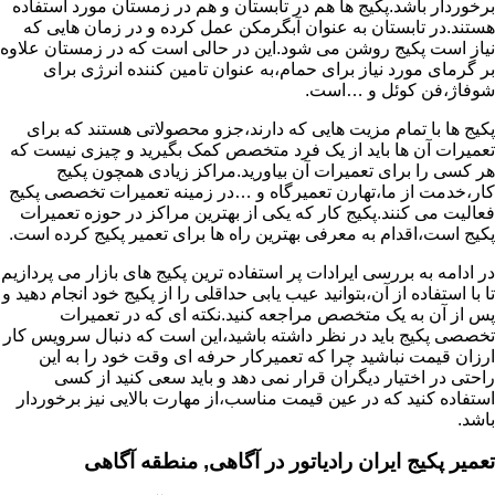
برخوردار باشد.پکیج ها هم در تابستان و هم در زمستان مورد استفاده
هستند.در تابستان به عنوان آبگرمکن عمل کرده و در زمان هایی که
نیاز است پکیج روشن می شود.این در حالی است که در زمستان علاوه
بر گرمای مورد نیاز برای حمام،به عنوان تامین کننده انرژی برای
شوفاژ،فن کوئل و …است.
پکیج ها با تمام مزیت هایی که دارند،جزو محصولاتی هستند که برای
تعمیرات آن ها باید از یک فرد متخصص کمک بگیرید و چیزی نیست که
هر کسی را برای تعمیرات آن بیاورید.مراکز زیادی همچون پکیج
کار،خدمت از ما،تهارن تعمیرگاه و …در زمینه تعمیرات تخصصی پکیج
فعالیت می کنند.پکیج کار که یکی از بهترین مراکز در حوزه تعمیرات
پکیج است،اقدام به معرفی بهترین راه ها برای تعمیر پکیج کرده است.
در ادامه به بررسی ایرادات پر استفاده ترین پکیج های بازار می پردازیم
تا با استفاده از آن،بتوانید عیب یابی حداقلی را از پکیج خود انجام دهید و
پس از آن به یک متخصص مراجعه کنید.نکته ای که در تعمیرات
تخصصی پکیج باید در نظر داشته باشید،این است که دنبال سرویس کار
ارزان قیمت نباشید چرا که تعمیرکار حرفه ای وقت خود را به این
راحتی در اختیار دیگران قرار نمی دهد و باید سعی کنید از کسی
استفاده کنید که در عین قیمت مناسب،از مهارت بالایی نیز برخوردار
باشد.
تعمیر پکیج ایران رادیاتور در آگاهی, منطقه آگاهی