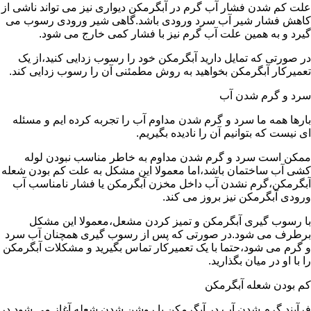
علت کم شدن فشار آب گرم در آبگرمکن دیواری نیز می تواند ناشی از
کاهش فشار شیر آب سرد ورودی باشد.گاهی شیر ورودی رسوب می
گیرد و به همین علت آب گرم نیز با فشار کمی خارج می شود.
در صورتی که تمایل دارید آبگرمکن خود را رسوب زدایی کنید،از یک
تعمیرکار آبگرمکن بخواهید به روش مطمئنی آن را رسوب زدایی کند.
سرد و گرم شدن آب
بارها همه ما سرد و گرم شدن مداوم آب را تجربه کرده ایم و مسئله
ای نیست که بتوانیم آن را نادیده بگیریم.
ممکن است سرد و گرم شدن مداوم به خاطر مناسب نبودن لوله
کشی آب ساختمان باشد،اما معمولا این مشکل به علت کم بودن شعله
آبگرمکن،گرم نشدن آب داخل مخزن آبگرمکن یا فشار نامناسب آب
ورودی آبگرمکن نیز بروز می کند.
با رسوب گیری آبگرمکن و تمیز کردن مشعل،معمولا این مشکل
برطرف می شود.در صورتی که پس از رسوب گیری همچنان آب سرد
و گرم می شود،حتما با یک تعمیرکار تماس بگیرید و مشکلات آبگرمکن
را با او در میان بگذارید.
کم بودن شعله آبگرمکن
فرآیند گرم شدن آب در آبگرمکن با روشن شدن شعله آغاز می شود.در