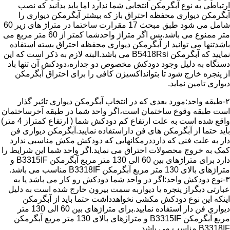
ارتباطی به نوع آبگرمکن انتخابی شما ندارد اما باید بدانید که نصب
آبگرمکن دیواری محفظه احتراق باز که بیشتر آبگرمکن دیواری را
شامل می شود طبق مبحث 17 مقرارت ساختما در متراژ های زیر 60
متر ممنوع می باشد.پس اگر متراژ واحدشما کمتر از 60 متر مربع می
باشدتنها می توانید از آبگرمکن دیواری محفظه احتراق بسته استفاده
نمایید که آبگرمکن B5418Rsi می باشد.البته لازم به ذکر است که این
دستگاه به دلیل وجود دودکش مخصوص دو جداره،دودکش آن تنها باد
از پنجره خارج شود تا بتوانداکسیژن کافی را برای احتراق آبگرمکن
دیواری تامین نماید.
۲-طبقه واحد:مورد بعدی که در انتخاب آبگرمکن دیواری تاثیر گذار
است طبقه وقوع ساختمان است،اگر واحد شما در طبقه آخرساختمان
واقع شده است به علت ارتفاع کم دودکش شما ( ارتفاع کمتراز 4 متر)
باید حتما از آبگرمکن های فن داراستفاده نمایید.آبگرمکن دیواری فن
دار به علت فنی که دارددرمکانهایی که دودکش مکش مناسبی ندارد
کمک به خروج محصولات احتراق می نماید.اگر واحد شما این شرایط را
دارد برای متراژهای بین 60 الی 130 متر مربع آبگرمکن B3315IF و
متراژهای بالای 130 متر مربع آبگرمکن B3318IF مناسب می باشد.
۳-نوع دودکش واحد:اگر در واحد شما دودکش رو کار می باشد یا به
عبارتی دیگراز پنجره یا دیواربه سمت بیرون خارج شده است به دلیل
اینکه این نوع دودکش مکشی نخواهدداشت حتما باید از آبگرمکن
دیواری فن دار استفاده نمایید.برای متراژهای بین 60 الی 130 متر
مربع آبگرمکن B3315IF و متراژهای بالای 130 متر مربع آبگرمکن
B3318IF مناسب می باشد.