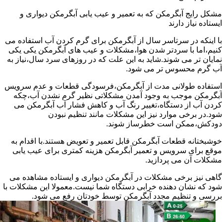
مشکل رایج آبگرمکن که به تعمیر و عیب یابی آبگرمکن دیواری و
ایستاده نیاز دارند
با اینکه در سرتاسر سال از آبگرمکن برای گرم کردن آب استفاده می
کنیم،اما با سردتر شدن هوا،مشکلات و عیب های آبگرمکن یکی یکی
نمایان تر می شوند.شاید به این علت که در روزهای سرد سال،نیاز به
آب گرم محسوس تر می شود.
استفاده طولانی مدت از آبگرمکن،فرسودگی قطعات و عدم سرویس
آبگرمکن موجب به وجود آمدن مشکلاتی نظیر گرم نشدن آب،چکه
کردن آب از دستگاه،تغییر رنگ آب و کاهش فشار آب آبگرمکن می
شود.در برخی موارد نیز این مشکلات مانند تنظیم نبودن
دودکش،ممکن است خطرساز شوند.
خوشبختانه قطعات آبگرمکن قابل تعمیر و تعویض هستند.با اقدام به
موقع برای سرویس و تعمیر آبگرمکن هزینه کمتری برای عیب یابی
مشکلات آن می پردازید.
گاهی نیز برخی مشکلات در آبگرمکن دیواری و ایستاده مشاهده می
شود که نشان دهنده خرابی دستگاه شما نیست.معمولا این مشکلات با
بررسی و تنظیم مجدد آبگرمکن توسط خودتان رفع می شود.