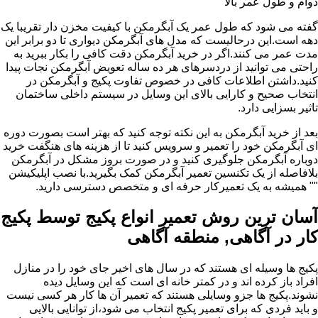
دوام و طول عمر بالا
گفته می شود که طول عمر یک آبگرمکن با کیفیت مخزن دار تقریبا یک
دهه است.این درحالیست که مدل های آبگرمکن دیواری تا دو برابر این
مدت عمر می کنند.اگر در خرید آبگرمکن دقت کافی را بکار ببرید به
راحتی می توانید از دردسرهای هر ده ساله تعویض آبگرمکن نجات پیدا
کنید.داشتن اطلاعات کافی در خصوص تفاوت پکیج و آبگرمکن در
انتخاب صحیح و کارایی بالای این وسایل در سیستم داخلی ساختمان
تاثیر بسزایی دارد.
بعد از خرید آبگرمکن به این نکته توجه کنید که بهتر است بصورت دوره
ای آبگرمکن خود را تعمیر و سرویس کنید تا از هزینه های هنگفت خرید
دوباره آبگرمکن جلوگیری کنید و در صورت بروز مشکل در آبگرمکن
بلافاصله از یک تکنسین تعمیر آبگرمکن کمک بگیرید.با نصب اپلیکیشن
"" همیشه به یک تعمیرکار حرفه ای و متخصص دسترسی دارید.
آسان ترین روش تعمیر انواع پکیج توسط پکیج
کار در آگاهی, منطقه آگاهی
پکیج ها وسیله ای هستند که در سال های اخیر جای خود را در منازل
افراد باز کرده اند و در کمتر خانه ای است که این وسایل دیده
نشوند.پکیج ها جزو وسایلی هستند که تعمیر آن ها کار هر کسی نیست
و باید فردی که برای تعمیر پکیج انتخاب می شود،از توانایی بالایی