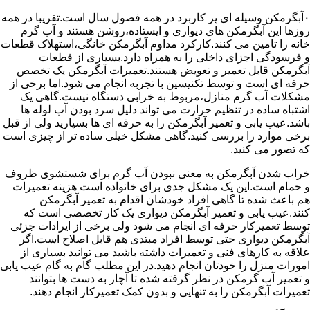
۰آبگرمکن وسیله ای پر کاربرد در همه فصول سال است.تقریبا در همه
روزها این آبگرمکن های دیواری و ایستاده،روشن هستند و آب گرم
خانه را تامین می کنند.کارکرد مداوم آبگرمکن خانگی،استهلاک قطعات
و فرسودگی اجزای داخلی را به همراه دارد.بسیاری از قطعات
آبگرمکن قابل تعمیر و تعویض هستند.تعمیرات آبگرمکن یک تخصص
حرفه ای است و توسط تکنیسین با تجربه انجام می شود.اما برخی از
مشکلات آب گرم منازل،مربوط به خرابی دستگاه نیست.گاهی یک
اشتباه ساده در تنظیم حرارت می تواند دلیل سرد بودن آب لوله ها
باشد.عیب یابی و تعمیر آبگرمکن را به حرفه ای ها بسپارید ولی از قبل
برخی موارد را بررسی کنید.گاهی مشکل خیلی ساده تر از چیزی است
که تصور می کنید.
خراب شدن آبگرمکن به معنی نبودن آب گرم برای شستشوی ظروف
و حمام است.این یک مشکل جدی برای خانواده است هزینه تعمیرات
هم باعث شده تا گاهی افراد خودشان اقدام به تعمیر آبگرمکن
کنند.عیب یابی و تعمیر آبگرمکن دیواری یک کار تخصصی است که
توسط تعمیرکار حرفه ای انجام می شود ولی برخی از ایرادات جزئی
آبگرمکن دیواری حتی توسط افراد مبتدی هم قابل اصلاح است.اگر
علاقه به کارهای فنی و تعمیرات داشته باشید می توانید بسیاری از
امورات منزل را خودتان انجام دهید.در این مطلب گام به گام عیب یابی
و تعمیر آب گرمکن در نظر گرفته شده تا آچار به دست ها بتوانند
تعمیرات آبگرمکن را به تنهایی و بدون کمک تعمیرکار انجام دهند.