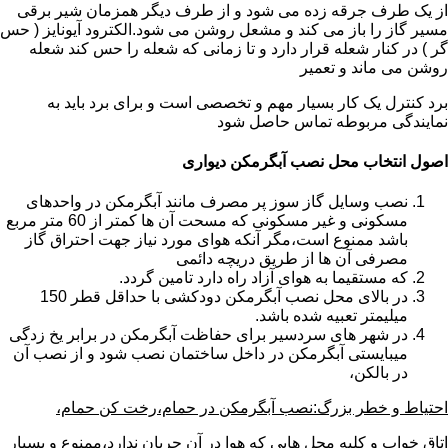
از یک طرف جرقه زده می شود و از طرف دیگر همزمان شیر برقی
مسیر گاز را باز می کند و مشعل روشن می شود.الکترود آیونایز ( حس
گر ) در کنار شعله قرار دارد و تا زمانی که شعله را حس کند شعله
روشن می ماند و تعمیر
برد کنترل یک کار بسیار مهم و تخصصی است و برای برد باید به
نمایندگی مربوطه تماس حاصل شود
اصول انتخاب محل نصب آبگرمکن دیواری
نصب وسایل گاز سوز پر مصرف مانند آبگرمکن در واحدهای
مسکونی و غیر مسکونی که مسحت آن ها کمتر از 60 متر مربع
باشد ممنوع است،مگر آنکه هوای مورد نیاز جهت احتراق گاز
مصرفی آن ها از طریق دریچه دائمی
که مستقیما به هوای آزاد راه دارد تامین گردد.
در بالای محل نصب آبگرمکن دودکشی با حداقل قطر 150
میلیمتر تعبیه شده باشد.
در شهر های سردسیر برای حفاظت آبگرمکن در برابر یخ زدگی
میبایستی آبگرمکن در داخل ساختمان نصب شود و از نصب آن
در بالکن،
احتیاط و خطر بزرگ:نصب آبگرمکن در حمام،رخت کن حمام،
اتاق خواب و کلیه محل هایی که هوا در آن جریان ندارد،ممنوع و بسیار