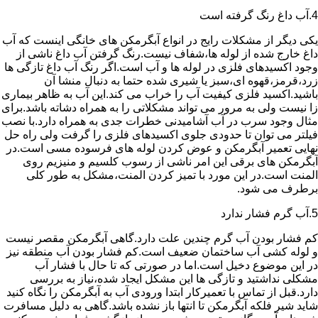
4.آب داغ رنگ گرفته است
یکی دیگر از مشکلات رایج در انواع آبگرمکن های خانگی اینست که آب
داغ خارج شده از لوله ها،شفاف نیست.رنگ گرفتن آب داغ ناشی از
وجود اکسیدهای فلزی در لوله ها و آب است.اگر رنگ آب داغ تازگی ها
زرد،قرمز،قهوه ای،سبز یا شیری شده حتما به دنبال منشا آن
باشید.اکسید فلزی کیفیت آب را خراب می کند.این آب به ظاهر بیماری
زا نیست ولی به مرور می تواند مشکلاتی را به همراه دشاته باشد.برای
مثال وجود سرب در آب آشامیدنی خطرات جدی به همراه دارد.با نصب
فیلتر می توان تا حدودی جلوی اکسیدهای فلزی را گرفت ولی راه حل
نهایی تعمیر آبگرمکن و عوض کردن لوله های فرسوده مسی است.در
آبگرمکن های برقی این امر ناشی از رسوب کلسیم و منیزیم روی
المنت است.در این مورد با تمیز کردن المنت،مشکل به طور کلی
برطرف می شود.
5.آب گرم فشار ندارد
کم فشار بودن آب گرم چندین علت دارد.گاهی آبگرمکن مقصر نیست
و لوله کشی آب ساختمان ضعیف است.کم فشار بودن آب منطقه نیز
در این موضوع دخیل است.اما در صورتی که تا حال با فشار آب
مشکلی نداشتید و تازگی ها این مشکل ایجاد شده،نیاز به بررسی
دارد.قبل از تماس با تعمیرکار ابتدا ورودی آب به آبگرمکن را نگاه کنید
شاید شیر فلکه آبگرمکن تا انتها باز نشده باشد.گاهی به دلیل مسافرت