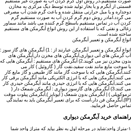
صورت مستقیم،در روش اول گرم کردن آب به صورت غیر مستقیم
قسمتی از آبگرم و یا بخار تولید شده توسط دیگ مرکزی به مخازن
دوجداره و یا مبل حرارتی منتقل شده و باعث گرم شدن آب مصرفی
می گردد.امادر روش دوم گرم کردن آب به صورت مستقیم گرم
کردن آب در تماس مستقیم باسطح گرم کننده می باشد مانند سماور
زغالی و نفتی که با استفاده از این روش انواع آبگرمکن های مستقیم
ساخته شده است.
انواع آبگرمکن و تعمیر آبگرمکن
انواع آبگرمکن و تعمیر آبگرمکن عبارتند از : 1) آبگرمکن های گاز سوز :
آب گرمکن های آنی دیواری,آبگرمکن های مخزن دار,آبگرمکن های
بدون مخزن نیز می گویند.2) آبگرمکن های مستقیم : آبگرمکن هایی که
با سوخت مایع مانند نفت سفید،نفت گاز ( گازوئیل ) کار می
کنند,آبگرمکن هایی که با سوخت گاز مانند گاز طبیعی و گاز مایع کار
می کنند,آبگرمکن هایی که با انرژی الکتریکی مانند آبگرمکن برقی کار
می کنند,آبگرمکن هایی که با انرژی حیدری مانند آبگرمکن حیدری کار
می کنند.3) آبگرمکن های گازسوز دیواری : آبگرمکن شمعک دار (
ترموکوپلی ) | آبگرمکن بدون شمعک ( آیونایز ),آبگرمکن پیلوت موقت
(IP),آبگرمکن فن دار،است که برای تعمیر آبگرمکن باید به نمایندگی
تماس حاصل فرمایید.
راهنمای خرید آبگرمکن دیواری
۱-متراژ واحد:شاید در مرحله اول به نظر بیاید که متراژ واحد شما