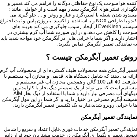
کننده هوا سوخت یک نوع حفاظتی دوگانه را فراهم می کند،تعمیر و
نگهداری فیلتر هوای آبگرمکن بسیار مهم است و از عواملی مانند :
مسدود شدن شعله با آستر،گرد و غبار و روغن و … جلو گیری می
کندو با طراحی NOX و با استفاده از اکسید نیتروژن پایین و ثبت اختراع
سیستم EverKleen از ایجاد رسوب جلوگیری می کند،هزینه های
سوخت را کاهش می دهد،و در این صورت شما آب گرم بیشتری در
اختیار دارید و اگر شما با خرابی هایی در آبگرمکن خود مواجه شدید باید
به نمایندگی تعمیر آبگرمکن تماس بگیرید.
روش تعمیر آبگرمکن چیست ؟
تعمیر آبگرمکن همه محصولات طیف گسترده ای از محصولات آب گرم
ارائه می دهند که شامل دیستگاه های قدیمی و مخازن آب مستقیم با
ظرفیت 40 الی 100 گالن و همچنین مخازن آب غیر مستقیم و
مستقیم است که می تواند،از یک سیستم دیگ بخار با کارآمدترین
دیگهای آب مصرفی نیاز دارید و شما با استفاده از دیگ بخار AIM
همیشه آبگرم مصرفی در اختیار دارید و اگر شما در این مول آبگرمکن
ها با خرابی روبرو شدید،نیاز به یک تکنسین تعمیر آبگرمکن دارید.
نمایندگی تعمیر آبگرمکن
نمایندگی تعمیر آبگرمکن خدمات فوری،قابل اعتماد و سریع را شامل
تعویض،تعمیر و نگهداری آبگرمکن در خدمت مشتریان خود قرار داده