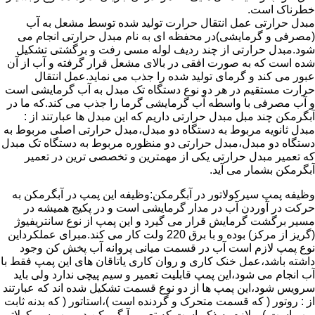
خطرناک است.
مبدل حرارتی عمل انتقال حرارت تولید شده توسط مشعل به آب
(مصرفی و گرمایشی)در محفظه ای به نام مبدل حرارتی انجام می
شود.مبدل حرارتی از چند ردیف لوله مسی رفت و برگشتی تشکیل
شده است که به صورت افقی در بالای مشعل قرار گرفته و آب از آن
عبور می کند و گرمای تولید شده را جذب می نماید.عمل انتقال
حرارت مستقیم در هر دو نوع دستگاه تک مبدل به آب گرمایشی است
و آب مصرفی با واسطه آب گرمایشی گرما را جذب می کند.که ما در
آبگرمکن چند مبل مبدل حرارتی داریم که این مبدل ها عبارتند از :
مبدل ثانویه مربوط به دستگاه دو مبدل،مبدل حرارتی اصلی مربوط به
دستگاه دو مبدل،مبدل حرارتی دو منظوره مربوط به دستگاه تک مبدل
که تعمیر مبدل حرارتی یکی از مهمترین و تخصصی ترین در تعمیر
آبگرمکن بشمار می آید.
وظیفه پمپ سیرکولاتور در آبگرمکن:وظیفه این پمپ در آبگرمکن به
حرکت در آوردن آب در مدار گرمایشی است و در پکیج همیشه در
مسیر برگشت گرمایش قرار می گیرد و این پمپ از نوع سانتریفیوژ
(گریز از مرکز) بوده و با برق 220 ولت کار می کند.مبرای عملکرداین
نوع پمپ لازم است آب در قسمت میانی پروانه آب پخش کن وجود
داشته باشد،عمل خنک کاری و روان کاری یاتاقان های این پمپ فقط با
آب انجام می شود،این پمپ قابلیت تعمیر و سیم پیچی ندارد ولی باید
سرویس شود،این پمپ ها از دو نوع قسمت تشکیل شده اند که عبارتند
از : روتور ( که قسمت متحرک و گردنده است )،استاتور ( که بدنه ثابت
پمپ است ) و لازم به ذکر است که تعمیر آبگرمکن در پمپ سیرکولاتور