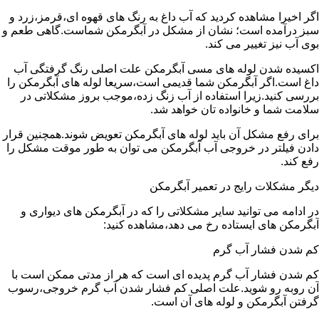
اگر اخیرا مشاهده کردید که آب داغ به رنگ های قهوه ای،قرمز،زرد و
سبز درآمده است؛ نشان از مشکل در آبگرمکن شماست.گاهی طعم و
بوی آب نیز تغییر می کند.
اکسیده شدن لوله های مسی آبگرمکن علت اصلی رنگ گرفتگی آب
داغ است.اگر آبگرمکن شما قدیمی است،سریعا لوله های آبگرمکن را
بررسی کنید.زیرا استفاده از آب زنگ زده،موجب بروز مشکلاتی در
سلامت شما و خانواده تان خواهد شد.
برای رفع مشکل آن باید لوله های آبگرمکن تعویض شوند.همچنین قرار
دادن فیلتر در خروجی آب آبگرمکن می توان به طور موقت مشکل را
رفع کند.
دیگر مشکلات رایج در تعمیر آبگرمکن
در ادامه می توانید سایر مشکلاتی را که در آبگرمکن های دیواری و
آبگرمکن های ایستاده رخ می دهد،مشاهده کنید:
کم شدن فشار آب گرم
کم شدن فشار آب گرم پدیده ای است که هر از مدتی ممکن است با
آن روبه رو شوید.علت اصلی کم فشار شدن آب گرم خروجی،رسوب
گرفتن آبگرمکن و لوله های آن است.