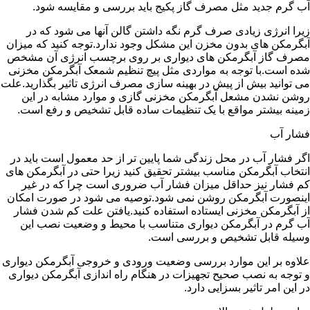
آب گرم جدید مثل مصرف گاز پکیج باید بررسی و مقایسه شود.
زیرا انرژی زیادی صرف گرم نگه داشتن گالن آنها می شود که در
آبگرمکن های بدون مخزن این مشکل وجود ندارد.توجه کنید که میزان
مصرف گاز آبگرمکن های دیواری بر روی برچسب انرژی آن مشخص
شده است.با توجه به مواردی مثل پیچ تنظیم شمعک آبگرمکن مخزنی
می توانید بیش از پیش در بهینه سازی مصرف انرژی تاثیر بگذارید.علت
روشن نشدن مشعل آبگرمکن مخزنی گازی و موارد مشابه در این
زمینه بیشتر مواقع با یک تنظیمات ساده قابل تشخیص و رفع است.
فشار آب
اگر فشار آب در محل زندگی شما پایین تر از حد معمول است باید در
انتخاب آبگرمکن مناسب بیشتر تحقیق کنید زیرا حتی در آبگرمکن های
کم فشار نیز حداقل میزان فشار آب ضروری است چرا که در غیر
اینصورت آبگرمکن روشن نمی شود.توصیه می شود در صورت امکان
از آبگرمکن مخزنی ایستاده استفاده کنید.یافتن علت کم شدن فشار
آب گرم در آبگرمکن دیواری متناسب با محیط و وضعیت نصب این
وسیله قابل تشخیص و بررسی است.
علاوه بر این موارد بررسی وضعیت ورودی و خروجی آبگرمکن دیواری
و توجه به نصب صحیح تجهیزات در هنگام راه اندازی آبگرمکن دیواری
در این امر تاثیر بسزایی دارد.