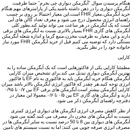
هنگام پرسیدن سوال "آبگرمکن دیواری چی بخرم" حتما ظرفیت
آبگرمکن دیواری را در ذهن داشته باشید.یکی از پارامترهای مهم هنگام
خرید آبگرمکن،معیار FHR است.این معیار احتمالا بر روی بر چسب
راهنمای انرژی محصول درج می شود و معرف تعداد گالن های آبی
است که یک آبگرمکن در هر ساعت می تواند تولید کند.بطور کلی
آبگرمکن های گازی FHR بسیار بالاتری نسبت به آبگرمکن های برقی
دارند و این معیار به ظرفیت مخزن،منبع گرما و اندازه شعله آبگرمکن
بستگی دارد که توصیه می کنیم قبل از خرید آبگرمکن FHR مورد نیاز
خانواده خود را در نظر بگیرید.
کارایی
مطمئنا کارایی یکی از فاکتورهایی است که یک آبگرمکن ساده را به
بهترین آبگرمکن دیواری تبدیل می کند.برای تشخیص میزان کارایی
آبگرمکن هنگام خرید آبگرمکن باید به فاکتوری به نام EF یا فاکتور
انرژی توجه کنید.هر چقدر که فاکتور انرژی آبگرمکن بالاتر باشد میزان
کارایی آبگرمکن بیشتر است.آبگرمکن های برقی EF بین ۰/۷ تا ۰/۹۵
دارند و آبگرمکن های گازی EF بین ۰/۵ تا ۰/۶.معمولا این معیار در
دفترچه راهنمای آبگرمکن ذکر می شود.
از نظر کاهش مصرف انرژی آبگرمکن های دیواری انرژی کمتری
نسبت به آبگرمکن های مخزن دار مصرف می کنند.گفته می شود
آبگرمکن های دیواری بین 8 تا 50 درصد نسبت به سایر آبگرمکن ها در
مصرف انرژی صرفه جویی می کنند; اما به نسبت سیستم های تامین