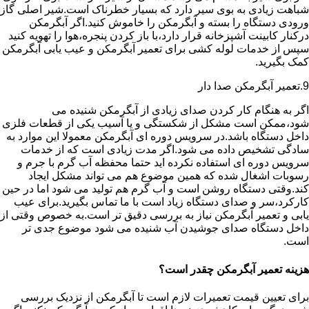
شباهت زیادی به بوی سیر دارد که بسیار خطرناک است.شیر اصلی گاز
ورودی دستگاه را بسته و آبگرمکن را خاموش کنید.اگر آبگرمکن
درکنار کابینت آشپزخانه قرار دارد،با باز کردن پنجره،هوا را تهویه کنید
سپس از خدمات لوله کشی برای تعمیر آبگرمکن و عیب یابی آبگرمکن
کمک بگیرید.
9.تعمیر آبگرمکن صدا دار
اگر به هنگام کار کردن صدای زیادی از آبگرمکن شنیده می
شود،ممکن است مشکل از شکستگی و یا آسیب یکی از قطعات فلزی
داخل دستگاه باشد.در سرویس دوره ای آبگرمکن معمولا این موارد به
سادگی تشخیص داده می شود.اگر مدت زیادی است که از خدمات
سرویس دوره ای استفاده نکرده اید حتما محفظه آب گرم با جرم و
رسوبات اشغال شده که همین موضوع هم می تواند مشکل ایجاد
کند.وقتی دستگاه روشن است و آب گرم هم تولید می شود اما در حین
کارکرد،سر و صدای دستگاه زیاد است با ما تماس بگیرید.برای عیب
یابی و تعمیر آبگرمکن نیاز به بررسی دقیق تر است.به خصوص وقتی از
داخل دستگاه صدای جوشیدن آب شنیده می شود موضوع جدی تر
است.
هزینه تعمیر آبگرمکن چقدر است؟
برای تعیین قیمت تعمیرات لازم است تا آبگرمکن از نزدیک بررسی