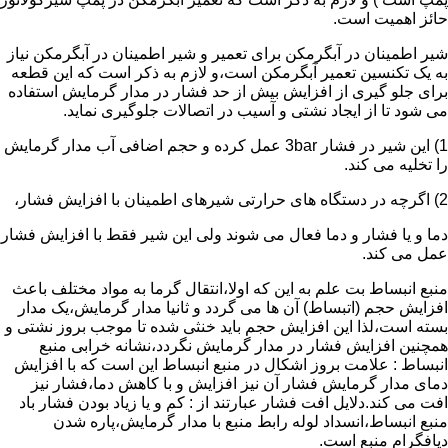
حائز اهمیت است.
شیر اطمینان در آبگرمکن برای تعمیر و شیر اطمینان در آبگرمکن نیاز
به یک تکنسین تعمیر آبگرمکن است،و لازم به ذکر است که این قطعه
برای جلو گیری از افزایش بیش از حد فشار در مدار گرمایش استفاده
می شود تا از ایجاد نشتی و آسیب در اتصالات جلوگیری نماید.
1) این شیر در فشار 3bar عمل کرده و حجم اضافی آب مدار گرمایش
را تخلیه می کند.
2) اگرچه در دستگاه های حرارتی شیرهای اطمینان با افزایش فشار،
دما و یا فشار و دما فعال می شوند ولی این شیر فقط با افزایش فشار
عمل می کند.
منبع انبساط بت علم به این که اولا،انتقال گرما به مواد مختلف باعث
افزایش حجم (اتبساط) آن ها می گردد و ثانیا مدار گرمایش،یک مدار
بسته است،لذا این افزایش حجم باید خنثی شده تا موجب بروز نشتی و
همچنین افزایش فشار در مدار گرمایش نگردد،نشانه خرابی منبع
انبساط : علامت بروز اشکال در منبع انبساط این است که با افزایش
دمای مدار گرمایش فشار آن نیز افزایش و با کاهش دما،فشار نیز
افت می کند.دلایل افت فشار عبارتند از : کم و یا زیاد بودن فشار باد
منبع انبساط،انسداد لوله رابط منبع با مدار گرمایش،پاره شدن
دیافگرام منبع است.