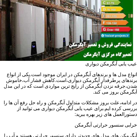
عیب یابی آبگرمکن دیواری
انواع مدل ها و برندهای آبگرمکن در ایران موجود است.یکی از انواع
برندهای پرطرفدار آبگرمکن دیواری،است.کاهش فشار آب،خاموش
شدن،جرقه نزدن آبگرمکن از رایج ترین مواردی است که در این مدل
آبگرمکن بروز می کند.
در ادامه،علت بروز مشکلات متداول آبگرمکن و راه حل رفع آن ها را
بررسی کرده ایم.برای عیب یابی آبگرمکن دیواری می توانید از
دستورالعمل های زیر بهره ببرید:
خرابی سنسور حرارتی آبگرمکن
آبگرمکن های مدل های جدیدتر دارای سنسور حرارتی هستند و آب را