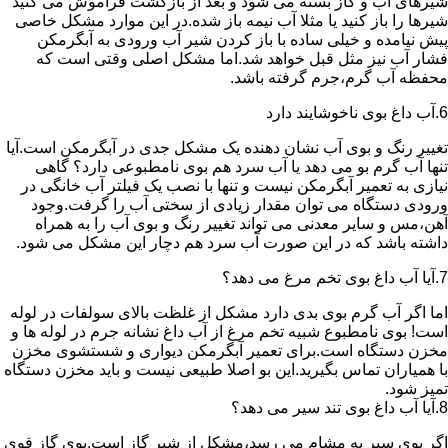
شیرهای آب و گاز بسته می شود و بعد از بازگشت فراموش می کنید
شیرها را باز کنید یا مثلا آب نیمه باز شده.در این موارد مشکل خاصی
پیش نیامده و خیلی ساده با باز کردن شیر آب ورودی به آبگرمکن
فشار آب نیز مثل قبل خواهد شد.اما مشکل اصلی وقتی است که
محفظه آب گرم،جرم گرفته باشد.
6.آب داغ بوی ناخوشایند دارد
تغییر رنگ و بوی آب نشان دهنده یک مشکل جدی در آبگرمکن است.آیا
تنها آب گرم بو می دهد یا آب سرد هم بوی نامطبوعی دارد؟ گاهی
نیازی به تعمیر آبگرمکن نیست و تنها با نصب یک فیلتر آب خانگی در
ورودی دستگاه می توان مقدار زیادی از سختی آب را گرفت.وجود
آهن،مس و سایر معدنی می تواند تغییر رنگ و بوی آب را به همراه
داشته باشد که در این صورت آب سرد هم دچار این مشکل می شود.
7.آیا آب داغ بوی تخم مرغ می دهد؟
اما اگر آب گرم بوی بدی دارد مشکل از غلظت بالای سولفات در لوله
است! بوی نامطبوع شبیه تخم مرغ از آب داغ نشانه جرم در لوله ها و
مخزن دستگاه است.برای تعمیر آبگرمکن دیواری و شستشوی مخزن
با همیاران تماس بگیرید.این بو اصلا طبیعی نیست و باید مخزن دستگاه
تمیز شود.
8.آیا آب داغ بوی تند سیر می دهد؟
اگر بوی سیر به مشام می رسد،مشکل از شیر گاز است.بوی گاز قوی