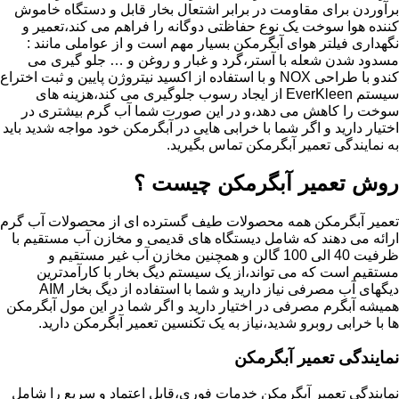
برآوردن برای مقاومت در برابر اشتعال بخار قابل و دستگاه خاموش
کننده هوا سوخت یک نوع حفاظتی دوگانه را فراهم می کند،تعمیر و
نگهداری فیلتر هوای آبگرمکن بسیار مهم است و از عواملی مانند :
مسدود شدن شعله با آستر،گرد و غبار و روغن و … جلو گیری می
کندو با طراحی NOX و با استفاده از اکسید نیتروژن پایین و ثبت اختراع
سیستم EverKleen از ایجاد رسوب جلوگیری می کند،هزینه های
سوخت را کاهش می دهد،و در این صورت شما آب گرم بیشتری در
اختیار دارید و اگر شما با خرابی هایی در آبگرمکن خود مواجه شدید باید
به نمایندگی تعمیر آبگرمکن تماس بگیرید.
روش تعمیر آبگرمکن چیست ؟
تعمیر آبگرمکن همه محصولات طیف گسترده ای از محصولات آب گرم
ارائه می دهند که شامل دیستگاه های قدیمی و مخازن آب مستقیم با
ظرفیت 40 الی 100 گالن و همچنین مخازن آب غیر مستقیم و
مستقیم است که می تواند،از یک سیستم دیگ بخار با کارآمدترین
دیگهای آب مصرفی نیاز دارید و شما با استفاده از دیگ بخار AIM
همیشه آبگرم مصرفی در اختیار دارید و اگر شما در این مول آبگرمکن
ها با خرابی روبرو شدید،نیاز به یک تکنسین تعمیر آبگرمکن دارید.
نمایندگی تعمیر آبگرمکن
نمایندگی تعمیر آبگرمکن خدمات فوری،قابل اعتماد و سریع را شامل