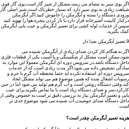
اگر بوی سیر به مشام می رسد،مشکل از شیر گاز است.بوی گاز قوی
شباهت زیادی به بوی سیر دارد که بسیار خطرناک است.شیر اصلی گاز
ورودی دستگاه را بسته و آبگرمکن را خاموش کنید.اگر آبگرمکن
درکنار کابینت آشپزخانه قرار دارد،با باز کردن پنجره،هوا را تهویه کنید
سپس از خدمات لوله کشی برای تعمیر آبگرمکن و عیب یابی آبگرمکن
کمک بگیرید.
9.تعمیر آبگرمکن صدا دار
اگر به هنگام کار کردن صدای زیادی از آبگرمکن شنیده می
شود،ممکن است مشکل از شکستگی و یا آسیب یکی از قطعات فلزی
داخل دستگاه باشد.در سرویس دوره ای آبگرمکن معمولا این موارد به
سادگی تشخیص داده می شود.اگر مدت زیادی است که از خدمات
سرویس دوره ای استفاده نکرده اید حتما محفظه آب گرم با جرم و
رسوبات اشغال شده که همین موضوع هم می تواند مشکل ایجاد
کند.وقتی دستگاه روشن است و آب گرم هم تولید می شود اما در حین
کارکرد،سر و صدای دستگاه زیاد است با ما تماس بگیرید.برای عیب
یابی و تعمیر آبگرمکن نیاز به بررسی دقیق تر است.به خصوص وقتی از
داخل دستگاه صدای جوشیدن آب شنیده می شود موضوع جدی تر
است.
هزینه تعمیر آبگرمکن چقدر است؟