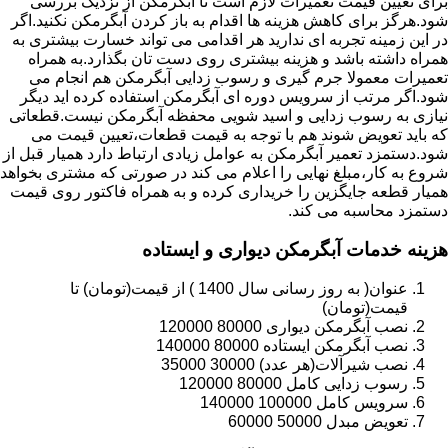
برای تعیین قیمت تعمیرات لازم است تا آبگرمکن از نزدیک بررسی
شود.هرگز برای کاهش هزینه ها اقدام به باز کردن آبگرمکن نکنید.اگر
در این زمینه تجربه ای ندارید هر اقدامی می تواند خسارت بیشتری به
همراه داشته باشد و هزینه بیشتری روی دست تان بگذارد.به همراه
تعمیرات معمولا جرم گیری و رسوب زدایی آبگرمکن هم انجام می
شود.اگر مرتب از سرویس دوره ای آبگرمکن استفاده کرده اید دیگر
نیازی به رسوب زدایی و اسید شویی محفظه آبگرمکن نیست.قطعاتی
که باید تعویض شوند هم با توجه به قیمت قطعات،تعیین قیمت می
شود.دستمزد تعمیر آبگرمکن به عوامل زیادی ارتباط دارد همیار قبل از
شروع به کار،مبلغ نهایی را اعلام می کند در صورتی که مشتری بخواهد
همیار قطعه جایگزین را خریداری کرده و به همراه فاکتور روی قیمت
دستمزد محاسبه می کند.
هزینه خدمات آبگرمکن دیواری و ایستاده
عنوان( به روز رسانی سال 1400 ) از قیمت(تومان) تا
قیمت(تومان)
نصب آبگرمکن دیواری 80000 120000
نصب آبگرمکن ایستاده 80000 140000
نصب شیرآلات(هر عدد) 30000 35000
رسوب زدایی کامل 80000 120000
سرویس کامل 100000 140000
تعویض مبدل 50000 60000