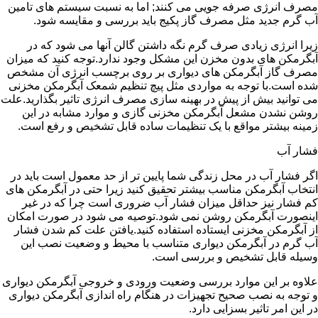
مصرف انرژی صرفه جویی می کنند; اما به نسبت سیستم های تامین
آب گرم جدید مثل مصرف گاز پکیج باید بررسی و مقایسه شود.
زیرا انرژی زیادی صرف گرم نگه داشتن گالن آنها می شود که در
آبگرمکن های بدون مخزن این مشکل وجود ندارد.توجه کنید که میزان
مصرف گاز آبگرمکن های دیواری بر روی برچسب انرژی آن مشخص
شده است.با توجه به مواردی مثل پیچ تنظیم شمعک آبگرمکن مخزنی
می توانید بیش از پیش در بهینه سازی مصرف انرژی تاثیر بگذارید.علت
روشن نشدن مشعل آبگرمکن مخزنی گازی و موارد مشابه در این
زمینه بیشتر مواقع با یک تنظیمات ساده قابل تشخیص و رفع است.
فشار آب
اگر فشار آب در محل زندگی شما پایین تر از حد معمول است باید در
انتخاب آبگرمکن مناسب بیشتر تحقیق کنید زیرا حتی در آبگرمکن های
کم فشار نیز حداقل میزان فشار آب ضروری است چرا که در غیر
اینصورت آبگرمکن روشن نمی شود.توصیه می شود در صورت امکان
از آبگرمکن مخزنی ایستاده استفاده کنید.یافتن علت کم شدن فشار
آب گرم در آبگرمکن دیواری متناسب با محیط و وضعیت نصب این
وسیله قابل تشخیص و بررسی است.
علاوه بر این موارد بررسی وضعیت ورودی و خروجی آبگرمکن دیواری
و توجه به نصب صحیح تجهیزات در هنگام راه اندازی آبگرمکن دیواری
در این امر تاثیر بسزایی دارد.