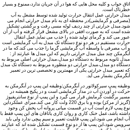
اتاق خواب و کلیه محل هایی که هوا در آن جریان ندارد،ممنوع و بسیار
خطرناک است.
مبدل حرارتی عمل انتقال حرارت تولید شده توسط مشعل به آب
(مصرفی و گرمایشی)در محفظه ای به نام مبدل حرارتی انجام می
شود.مبدل حرارتی از چند ردیف لوله مسی رفت و برگشتی تشکیل
شده است که به صورت افقی در بالای مشعل قرار گرفته و آب از آن
عبور می کند و گرمای تولید شده را جذب می نماید.عمل انتقال
حرارت مستقیم در هر دو نوع دستگاه تک مبدل به آب گرمایشی است
و آب مصرفی با واسطه آب گرمایشی گرما را جذب می کند.که ما در
آبگرمکن چند مبل مبدل حرارتی داریم که این مبدل ها عبارتند از :
مبدل ثانویه مربوط به دستگاه دو مبدل،مبدل حرارتی اصلی مربوط به
دستگاه دو مبدل،مبدل حرارتی دو منظوره مربوط به دستگاه تک مبدل
که تعمیر مبدل حرارتی یکی از مهمترین و تخصصی ترین در تعمیر
آبگرمکن بشمار می آید.
وظیفه پمپ سیرکولاتور در آبگرمکن:وظیفه این پمپ در آبگرمکن به
حرکت در آوردن آب در مدار گرمایشی است و در پکیج همیشه در
مسیر برگشت گرمایش قرار می گیرد و این پمپ از نوع سانتریفیوژ
(گریز از مرکز) بوده و با برق 220 ولت کار می کند.مبرای عملکرداین
نوع پمپ لازم است آب در قسمت میانی پروانه آب پخش کن وجود
داشته باشد،عمل خنک کاری و روان کاری یاتاقان های این پمپ فقط با
آب انجام می شود،این پمپ قابلیت تعمیر و سیم پیچی ندارد ولی باید
سرویس شود،این پمپ ها از دو نوع قسمت تشکیل شده اند که عبارتند
از : روتور ( که قسمت متحرک و گردنده است )،استاتور ( که بدنه ثابت