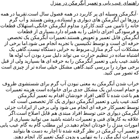
راهنمای عیب یابی و تعمیر آبگرمکن در منزل
۰آبگرمکن وسیله ای پر کاربرد در همه فصول سال است.تقریبا در همه
روزها این آبگرمکن های دیواری و ایستاده،روشن هستند و آب گرم
خانه را تامین می کنند.کارکرد مداوم آبگرمکن خانگی،استهلاک قطعات
و فرسودگی اجزای داخلی را به همراه دارد.بسیاری از قطعات
آبگرمکن قابل تعمیر و تعویض هستند.تعمیرات آبگرمکن یک تخصص
حرفه ای است و توسط تکنیسین با تجربه انجام می شود.اما برخی از
مشکلات آب گرم منازل،مربوط به خرابی دستگاه نیست.گاهی یک
اشتباه ساده در تنظیم حرارت می تواند دلیل سرد بودن آب لوله ها
باشد.عیب یابی و تعمیر آبگرمکن را به حرفه ای ها بسپارید ولی از قبل
برخی موارد را بررسی کنید.گاهی مشکل خیلی ساده تر از چیزی است
که تصور می کنید.
خراب شدن آبگرمکن به معنی نبودن آب گرم برای شستشوی ظروف
و حمام است.این یک مشکل جدی برای خانواده است هزینه تعمیرات
هم باعث شده تا گاهی افراد خودشان اقدام به تعمیر آبگرمکن
کنند.عیب یابی و تعمیر آبگرمکن دیواری یک کار تخصصی است که
توسط تعمیرکار حرفه ای انجام می شود ولی برخی از ایرادات جزئی
آبگرمکن دیواری حتی توسط افراد مبتدی هم قابل اصلاح است.اگر
علاقه به کارهای فنی و تعمیرات داشته باشید می توانید بسیاری از
امورات منزل را خودتان انجام دهید.در این مطلب گام به گام عیب یابی
و تعمیر آب گرمکن در نظر گرفته شده تا آچار به دست ها بتوانند
تعمیرات آبگرمکن را به تنهایی و بدون کمک تعمیرکار انجام دهند.