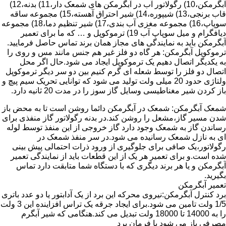
آبگرمکن،10) رگولاتور آب در آبگرمکن های شمعک دار،11) بدنه،12)
قاب برنجی،13) شیپوره،14) شیر احتراق آهسته،15) مجموعه ساقه
سوپاپ،16) مجموعه مغزی آب بندی،17) شیر تنظیم دما،18) مجموعه
دیافگرام و میل سوپاپ آب 19) ترموکوپل و … که ما برای تعمیر
آبگرمکن باید به نمایندگی های مجاز همان برند تماس حاصل فرمایید.
ترموکوپل آبگرمکن: هر گاه دو فلز غیر هم جنس مانند مس و روی را
به یکدیگر اتصال دهیم یک ترموکوپل ایجاد می شود.حال اگر محل
اتصال دو فلز را توسط شعله ای گرم کنیم بین دو سر دیگر ترموکوپل
ولتاژی حدود 20 میلی ولت تولید می شود که توانایی تحریک سیم پیچ و
باز کردن شیر مغناطیسی وسایل گاز سوز را در مدت 20 ثانیه دارد.
شمعک آبگرمکن: شمعک در آبگرمکن دائما روشن است تا به محض باز
شدن مسیر گاز،مشعل را روشن کند.در بدنه رگولاتور گاز منفذی برای
رساندن گاز به شمعک وجود دارد گاز خروجی از این منفذ توسط لوله
ای به نازل شمعک رسانیده می شود.در سر منفذ شمعک در
رگولاتور،یک صافی برای جلوگیری از ورود ذرات احتمالی پیش بینی
شده است.و برای تعمیر هر یک از این قطعات باید از نمایندگی تعمیر
آبگرمکن و یا هر برند دیگری که با دستگاه شما متابقت دارد تماس
بگیرید.
تعمیر آبگرمکن
برد کنترل آبگرمکن:نیروی محرکه این برد از یک آدابتور یا دو عدد باتری
1/5 ولت تامین می شود.برای ایجاد جرقه یک تراس افزاینده این 3 ولت
را به 14000 تا 18000 ولت تبدیل می کند.هنگامی که شیر آبگرم
مصرفی باز می شود با فرمان برد