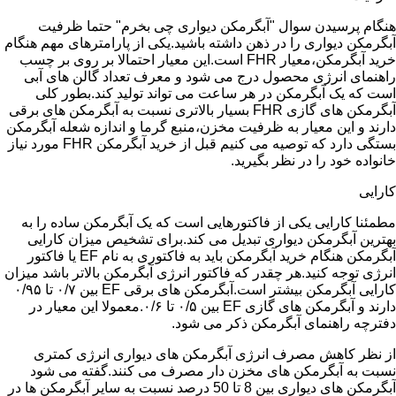
هنگام پرسیدن سوال "آبگرمکن دیواری چی بخرم" حتما ظرفیت
آبگرمکن دیواری را در ذهن داشته باشید.یکی از پارامترهای مهم هنگام
خرید آبگرمکن،معیار FHR است.این معیار احتمالا بر روی بر چسب
راهنمای انرژی محصول درج می شود و معرف تعداد گالن های آبی
است که یک آبگرمکن در هر ساعت می تواند تولید کند.بطور کلی
آبگرمکن های گازی FHR بسیار بالاتری نسبت به آبگرمکن های برقی
دارند و این معیار به ظرفیت مخزن،منبع گرما و اندازه شعله آبگرمکن
بستگی دارد که توصیه می کنیم قبل از خرید آبگرمکن FHR مورد نیاز
خانواده خود را در نظر بگیرید.
کارایی
مطمئنا کارایی یکی از فاکتورهایی است که یک آبگرمکن ساده را به
بهترین آبگرمکن دیواری تبدیل می کند.برای تشخیص میزان کارایی
آبگرمکن هنگام خرید آبگرمکن باید به فاکتوری به نام EF یا فاکتور
انرژی توجه کنید.هر چقدر که فاکتور انرژی آبگرمکن بالاتر باشد میزان
کارایی آبگرمکن بیشتر است.آبگرمکن های برقی EF بین ۰/۷ تا ۰/۹۵
دارند و آبگرمکن های گازی EF بین ۰/۵ تا ۰/۶.معمولا این معیار در
دفترچه راهنمای آبگرمکن ذکر می شود.
از نظر کاهش مصرف انرژی آبگرمکن های دیواری انرژی کمتری
نسبت به آبگرمکن های مخزن دار مصرف می کنند.گفته می شود
آبگرمکن های دیواری بین 8 تا 50 درصد نسبت به سایر آبگرمکن ها در