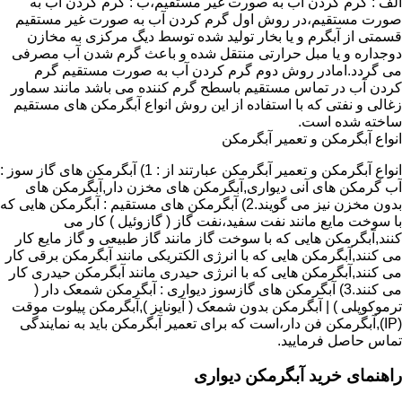
الف : گرم کردن آب به صورت غیر مستقیم،ب : گرم کردن آب به
صورت مستقیم،در روش اول گرم کردن آب به صورت غیر مستقیم
قسمتی از آبگرم و یا بخار تولید شده توسط دیگ مرکزی به مخازن
دوجداره و یا مبل حرارتی منتقل شده و باعث گرم شدن آب مصرفی
می گردد.امادر روش دوم گرم کردن آب به صورت مستقیم گرم
کردن آب در تماس مستقیم باسطح گرم کننده می باشد مانند سماور
زغالی و نفتی که با استفاده از این روش انواع آبگرمکن های مستقیم
ساخته شده است.
انواع آبگرمکن و تعمیر آبگرمکن
انواع آبگرمکن و تعمیر آبگرمکن عبارتند از : 1) آبگرمکن های گاز سوز :
آب گرمکن های آنی دیواری,آبگرمکن های مخزن دار,آبگرمکن های
بدون مخزن نیز می گویند.2) آبگرمکن های مستقیم : آبگرمکن هایی که
با سوخت مایع مانند نفت سفید،نفت گاز ( گازوئیل ) کار می
کنند,آبگرمکن هایی که با سوخت گاز مانند گاز طبیعی و گاز مایع کار
می کنند,آبگرمکن هایی که با انرژی الکتریکی مانند آبگرمکن برقی کار
می کنند,آبگرمکن هایی که با انرژی حیدری مانند آبگرمکن حیدری کار
می کنند.3) آبگرمکن های گازسوز دیواری : آبگرمکن شمعک دار (
ترموکوپلی ) | آبگرمکن بدون شمعک ( آیونایز ),آبگرمکن پیلوت موقت
(IP),آبگرمکن فن دار،است که برای تعمیر آبگرمکن باید به نمایندگی
تماس حاصل فرمایید.
راهنمای خرید آبگرمکن دیواری