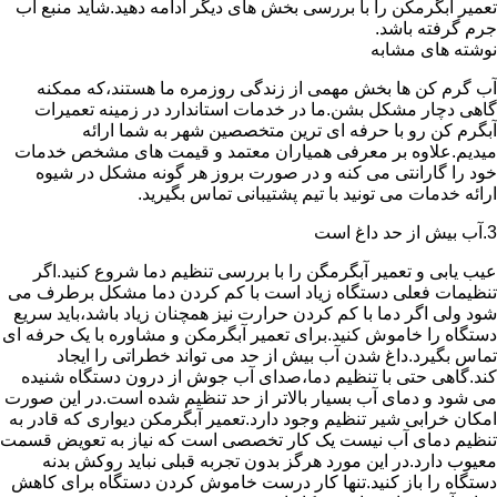
تعمیر آبگرمکن را با بررسی بخش های دیگر ادامه دهید.شاید منبع آب
جرم گرفته باشد.
نوشته های مشابه
آب گرم کن ها بخش مهمی از زندگی روزمره ما هستند،که ممکنه
گاهی دچار مشکل بشن.ما در خدمات استاندارد در زمینه تعمیرات
آبگرم کن رو با حرفه ای ترین متخصصین شهر به شما ارائه
میدیم.علاوه بر معرفی همیاران معتمد و قیمت های مشخص خدمات
خود را گارانتی می کنه و در صورت بروز هر گونه مشکل در شیوه
ارائه خدمات می تونید با تیم پشتیبانی تماس بگیرید.
3.آب بیش از حد داغ است
عیب یابی و تعمیر آبگرمگن را با بررسی تنظیم دما شروع کنید.اگر
تنظیمات فعلی دستگاه زیاد است با کم کردن دما مشکل برطرف می
شود ولی اگر دما با کم کردن حرارت نیز همچنان زیاد باشد،باید سریع
دستگاه را خاموش کنید.برای تعمیر آبگرمکن و مشاوره با یک حرفه ای
تماس بگیرد.داغ شدن آب بیش از حد می تواند خطراتی را ایجاد
کند.گاهی حتی با تنظیم دما،صدای آب جوش از درون دستگاه شنیده
می شود و دمای آب بسیار بالاتر از حد تنظیم شده است.در این صورت
امکان خرابی شیر تنظیم وجود دارد.تعمیر آبگرمکن دیواری که قادر به
تنظیم دمای آب نیست یک کار تخصصی است که نیاز به تعویض قسمت
معیوب دارد.در این مورد هرگز بدون تجربه قبلی نباید روکش بدنه
دستگاه را باز کنید.تنها کار درست خاموش کردن دستگاه برای کاهش