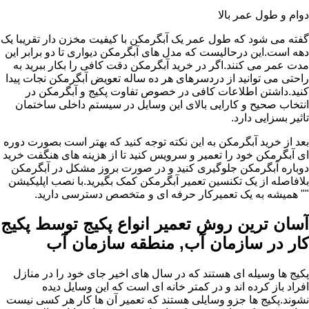
دوام و طول عمر بالا
گفته می شود که طول عمر یک آبگرمکن با کیفیت مخزن دار تقریبا یک
دهه است.این درحالیست که مدل های آبگرمکن دیواری تا دو برابر این
مدت عمر می کنند.اگر در خرید آبگرمکن دقت کافی را بکار ببرید به
راحتی می توانید از دردسرهای هر ده ساله تعویض آبگرمکن نجات پیدا
کنید.داشتن اطلاعات کافی در خصوص تفاوت پکیج و آبگرمکن در
انتخاب صحیح و کارایی بالای این وسایل در سیستم داخلی ساختمان
تاثیر بسزایی دارد.
بعد از خرید آبگرمکن به این نکته توجه کنید که بهتر است بصورت دوره
ای آبگرمکن خود را تعمیر و سرویس کنید تا از هزینه های هنگفت خرید
دوباره آبگرمکن جلوگیری کنید و در صورت بروز مشکل در آبگرمکن
بلافاصله از یک تکنسین تعمیر آبگرمکن کمک بگیرید.با نصب اپلیکیشن
"" همیشه به یک تعمیرکار حرفه ای و متخصص دسترسی دارید.
آسان ترین روش تعمیر انواع پکیج توسط پکیج
کار در سازمان آب, منطقه سازمان آب
پکیج ها وسیله ای هستند که در سال های اخیر جای خود را در منازل
افراد باز کرده اند و در کمتر خانه ای است که این وسایل دیده
نشوند.پکیج ها جزو وسایلی هستند که تعمیر آن ها کار هر کسی نیست