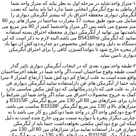
۱-متراژ واحد:شاید در مرحله اول به نظر بیاید که متراژ واحد شما
ارتباطی به نوع آبگرمکن انتخابی شما ندارد اما باید بدانید که نصب
آبگرمکن دیواری محفظه احتراق باز که بیشتر آبگرمکن دیواری را
شامل می شود طبق مبحث 17 مقرارت ساختما در متراژ های زیر 60
متر ممنوع می باشد.پس اگر متراژ واحدشما کمتر از 60 متر مربع می
باشدتنها می توانید از آبگرمکن دیواری محفظه احتراق بسته استفاده
نمایید که آبگرمکن B5418Rsi می باشد.البته لازم به ذکر است که این
دستگاه به دلیل وجود دودکش مخصوص دو جداره،دودکش آن تنها باد
از پنجره خارج شود تا بتوانداکسیژن کافی را برای احتراق آبگرمکن
دیواری تامین نماید.
۲-طبقه واحد:مورد بعدی که در انتخاب آبگرمکن دیواری تاثیر گذار
است طبقه وقوع ساختمان است،اگر واحد شما در طبقه آخرساختمان
واقع شده است به علت ارتفاع کم دودکش شما ( ارتفاع کمتراز 4 متر)
باید حتما از آبگرمکن های فن داراستفاده نمایید.آبگرمکن دیواری فن
دار به علت فنی که دارددرمکانهایی که دودکش مکش مناسبی ندارد
کمک به خروج محصولات احتراق می نماید.اگر واحد شما این شرایط را
دارد برای متراژهای بین 60 الی 130 متر مربع آبگرمکن B3315IF و
متراژهای بالای 130 متر مربع آبگرمکن B3318IF مناسب می باشد.
۳-نوع دودکش واحد:اگر در واحد شما دودکش رو کار می باشد یا به
عبارتی دیگراز پنجره یا دیواربه سمت بیرون خارج شده است به دلیل
اینکه این نوع دودکش مکشی نخواهدداشت حتما باید از آبگرمکن
دیواری فن دار استفاده نمایید.برای متراژهای بین 60 الی 130 متر
مربع آبگرمکن B3315IF و متراژهای بالای 130 متر مربع آبگرمکن