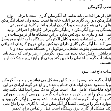
نصب آبگرمکن
قبل از هر اقدامی باید بدانید که آبگرمکن گازی است یا برقی! انواع
آبگرمکن دیواری گازی در اغلب خانه ها نصب شده ولی تعداد آبگرمکن
های برقی هم کم نیست.پیدا کردن ایراد و انجام کارهای تعمیراتی
بستگی به نوع آبگرمکن دارد.آبگرمکن برقی،گازهای احتراقی تولید
نمی کند و نیازی به دودکش ندارد.در این دستگاه ها از ترموستات در
کنار مخزن استفاده شده و کابل الکتریکی،دستگاه را به تابلو برق وصل
می کند.اما آبگرمکن گازی دارای دودکش برای خروج گازهای احتراقی
است.سیستم پیلوت،مشعل،ترموکوبل در دستگاه نصب شده و با
برداشتن روکش بدنه دیده می شود.آبگرمکن از هر نوعی که باشد باید
بتواند آب گرم ساختمان را تامین کند.برخی از رایج تریم مشکلات اینها
هستند:
1.آب داغ نمی شود
آیا آب گرم حمام،سرد است؟ این مشکل می تواند مربوط به آبگرمکن
و یا مسدود شدن لوله های حمام باشد.در واقع هر گونه ایرادی در این
لوله ها،احتمالا عامل اصلی است.هرگز به یک شیر آب،اکتفا نکنید.چند
شیر دیگر را نیز باز کرده و جریان آب گرم را بررسی کنید.در صورتی
که به کلی آب گرم ساختمان قطع شده باشد به سراغ آبگرمکن بوید و
موارد دیگر را بررسی کنید.اگر آبگرمکن برقی یا گازی،آب را داغ نمی
کند مشکل از گاز یا برق دستگاه است.قبل از تماس برای تعمیر