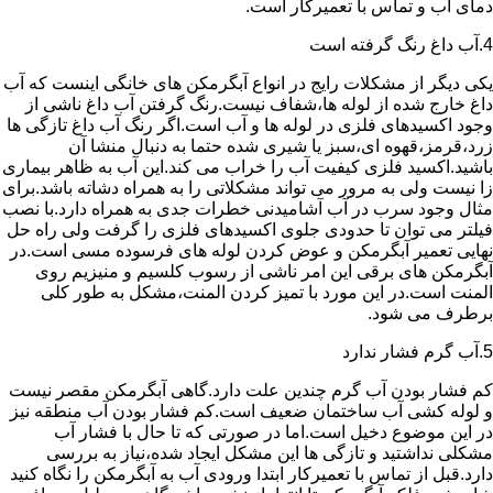
دمای آب و تماس با تعمیرکار است.
4.آب داغ رنگ گرفته است
یکی دیگر از مشکلات رایج در انواع آبگرمکن های خانگی اینست که آب
داغ خارج شده از لوله ها،شفاف نیست.رنگ گرفتن آب داغ ناشی از
وجود اکسیدهای فلزی در لوله ها و آب است.اگر رنگ آب داغ تازگی ها
زرد،قرمز،قهوه ای،سبز یا شیری شده حتما به دنبال منشا آن
باشید.اکسید فلزی کیفیت آب را خراب می کند.این آب به ظاهر بیماری
زا نیست ولی به مرور می تواند مشکلاتی را به همراه دشاته باشد.برای
مثال وجود سرب در آب آشامیدنی خطرات جدی به همراه دارد.با نصب
فیلتر می توان تا حدودی جلوی اکسیدهای فلزی را گرفت ولی راه حل
نهایی تعمیر آبگرمکن و عوض کردن لوله های فرسوده مسی است.در
آبگرمکن های برقی این امر ناشی از رسوب کلسیم و منیزیم روی
المنت است.در این مورد با تمیز کردن المنت،مشکل به طور کلی
برطرف می شود.
5.آب گرم فشار ندارد
کم فشار بودن آب گرم چندین علت دارد.گاهی آبگرمکن مقصر نیست
و لوله کشی آب ساختمان ضعیف است.کم فشار بودن آب منطقه نیز
در این موضوع دخیل است.اما در صورتی که تا حال با فشار آب
مشکلی نداشتید و تازگی ها این مشکل ایجاد شده،نیاز به بررسی
دارد.قبل از تماس با تعمیرکار ابتدا ورودی آب به آبگرمکن را نگاه کنید