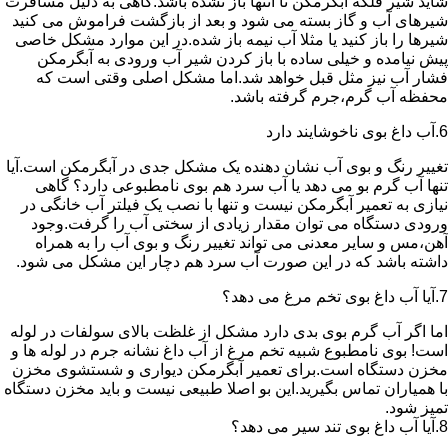
شاید شیر فلکه آبگرمکن تا انتها باز نشده باشد.گاهی به دلیل مسافرت
شیرهای آب و گاز بسته می شود و بعد از بازگشت فراموش می کنید
شیرها را باز کنید یا مثلا آب نیمه باز شده.در این موارد مشکل خاصی
پیش نیامده و خیلی ساده با باز کردن شیر آب ورودی به آبگرمکن
فشار آب نیز مثل قبل خواهد شد.اما مشکل اصلی وقتی است که
محفظه آب گرم،جرم گرفته باشد.
6.آب داغ بوی ناخوشایند دارد
تغییر رنگ و بوی آب نشان دهنده یک مشکل جدی در آبگرمکن است.آیا
تنها آب گرم بو می دهد یا آب سرد هم بوی نامطبوعی دارد؟ گاهی
نیازی به تعمیر آبگرمکن نیست و تنها با نصب یک فیلتر آب خانگی در
ورودی دستگاه می توان مقدار زیادی از سختی آب را گرفت.وجود
آهن،مس و سایر معدنی می تواند تغییر رنگ و بوی آب را به همراه
داشته باشد که در این صورت آب سرد هم دچار این مشکل می شود.
7.آیا آب داغ بوی تخم مرغ می دهد؟
اما اگر آب گرم بوی بدی دارد مشکل از غلظت بالای سولفات در لوله
است! بوی نامطبوع شبیه تخم مرغ از آب داغ نشانه جرم در لوله ها و
مخزن دستگاه است.برای تعمیر آبگرمکن دیواری و شستشوی مخزن
با همیاران تماس بگیرید.این بو اصلا طبیعی نیست و باید مخزن دستگاه
تمیز شود.
8.آیا آب داغ بوی تند سیر می دهد؟