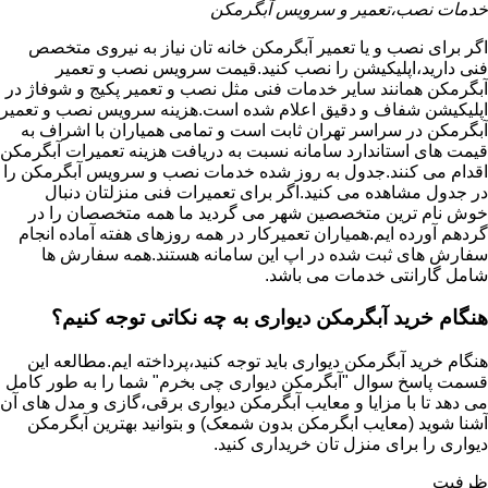
خدمات نصب،تعمیر و سرویس آبگرمکن
اگر برای نصب و یا تعمیر آبگرمکن خانه تان نیاز به نیروی متخصص
فنی دارید،اپلیکیشن را نصب کنید.قیمت سرویس نصب و تعمیر
آبگرمکن همانند سایر خدمات فنی مثل نصب و تعمیر پکیج و شوفاژ در
اپلیکیشن شفاف و دقیق اعلام شده است.هزینه سرویس نصب و تعمیر
آبگرمکن در سراسر تهران ثابت است و تمامی همیاران با اشراف به
قیمت های استاندارد سامانه نسبت به دریافت هزینه تعمیرات آبگرمکن
اقدام می کنند.جدول به روز شده خدمات نصب و سرویس آبگرمکن را
در جدول مشاهده می کنید.اگر برای تعمیرات فنی منزلتان دنبال
خوش نام ترین متخصصین شهر می گردید ما همه متخصصان را در
گردهم آورده ایم.همیاران تعمیرکار در همه روزهای هفته آماده انجام
سفارش های ثبت شده در اپ این سامانه هستند.همه سفارش ها
شامل گارانتی خدمات می باشد.
هنگام خرید آبگرمکن دیواری به چه نکاتی توجه کنیم؟
هنگام خرید آبگرمکن دیواری باید توجه کنید،پرداخته ایم.مطالعه این
قسمت پاسخ سوال "آبگرمکن دیواری چی بخرم" شما را به طور کامل
می دهد تا با مزایا و معایب آبگرمکن دیواری برقی،گازی و مدل های آن
آشنا شوید (معایب ابگرمکن بدون شمعک) و بتوانید بهترین آبگرمکن
دیواری را برای منزل تان خریداری کنید.
ظرفیت