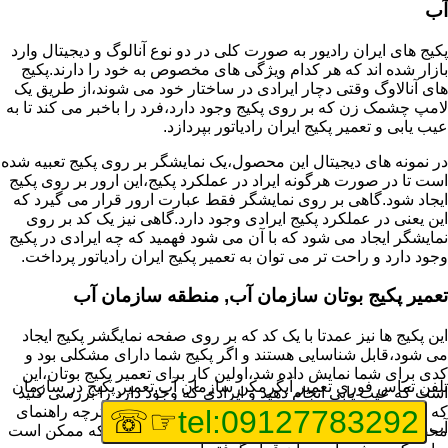
آب
پکیج های ایران رادیور به صورت کلی در دو نوع آنالوگ و دیجیتال وارد
بازار شده اند که هر کدام ویژگی های مخصوص به خود را دارند.پکیج
های آنالاوگ وقتی دچار ایرادی در ساختار خود می شوند،از طریق یک
لامپ چشمک زن که بر روی پکیج وجود دارد،فرد را باخبر می کند تا به
عیب یابی و تعمیر پکیج ایران رادیاتور بپردازد.
در نمونه های دیجیتال این محصول،یک نمایشگر بر روی پکیج تعبیه شده
است تا در صورت هرگونه ایراد در عملکرد پکیج،این ارور بر روی پکیج
ایجاد شود.گاهی بر روی نمایشگر فقط عبارت ارور قرار می گیرد که
این یعنی در عملکرد پکیج ایرادی وجود دارد.گاهی نیز یک کد بر روی
نمایشگر ایجاد می شود که با آن می شود فهمید که چه ایرادی در پکیج
وجود دارد و راحت تر می توان به تعمیر پکیج ایران رادیاتور پرداخت.
تعمیر پکیج بوتان سازمان آب, منطقه سازمان آب
این پکیج ها نیز عمدتا با یک کد که بر روی صفحه نمایگشر پکیج ایجاد
می شود،قابل شناسایی هستند و اگر پکیج شما دارای مشکلی بود و
کدی برای شما نمایش داده شد،اولین کار برای تعمیر پکیج بوتان،این
تلفن تماس فوری
تعمیر آبگرمکن سازمان آب,تعمیر پکیج در سازمان
است که عیب یابی انجام دهید و ایرادی که وجود دارد را بررسی کنید
که از کجا نشات می گیرد.برای این کار می توانید به دفترچه راهنمای
☞☏
tel:09127783292
آب
محصول خود مراجعه کنید که معمولا تمامی ایرادهایی که ممکن است