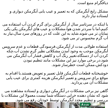
دیافگرام منبع است.
مشکل رایج آبگرمکن که به تعمیر و عیب یابی آبگرمکن دیواری و
ایستاده نیاز دارند
با اینکه در سرتاسر سال از آبگرمکن برای گرم کردن آب استفاده می
کنیم،اما با سردتر شدن هوا،مشکلات و عیب های آبگرمکن یکی یکی
نمایان تر می شوند.شاید به این علت که در روزهای سرد سال،نیاز به
آب گرم محسوس تر می شود.
استفاده طولانی مدت از آبگرمکن،فرسودگی قطعات و عدم سرویس
آبگرمکن موجب به وجود آمدن مشکلاتی نظیر گرم نشدن آب،چکه
کردن آب از دستگاه،تغییر رنگ آب و کاهش فشار آب آبگرمکن می
شود.در برخی موارد نیز این مشکلات مانند تنظیم نبودن
دودکش،ممکن است خطرساز شوند.
خوشبختانه قطعات آبگرمکن قابل تعمیر و تعویض هستند.با اقدام به
موقع برای سرویس و تعمیر آبگرمکن هزینه کمتری برای عیب یابی
مشکلات آن می پردازید.
گاهی نیز برخی مشکلات در آبگرمکن دیواری و ایستاده مشاهده می
شود که نشان دهنده خرابی دستگاه شما نیست.معمولا این مشکلات با
بررسی و تنظیم مجدد آبگرمکن توسط خودتان رفع می شود.