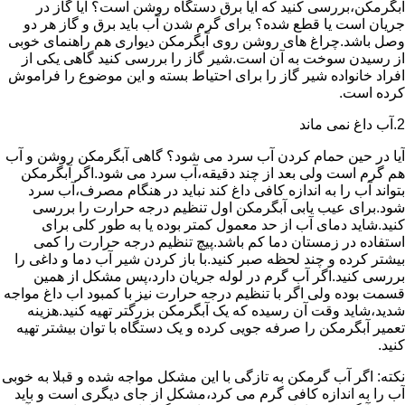
آبگرمکن،بررسی کنید که آیا برق دستگاه روشن است؟ آیا گاز در
جریان است یا قطع شده؟ برای گرم شدن آب باید برق و گاز هر دو
وصل باشد.چراغ های روشن روی آبگرمکن دیواری هم راهنمای خوبی
از رسیدن سوخت به آن است.شیر گاز را بررسی کنید گاهی یکی از
افراد خانواده شیر گاز را برای احتیاط بسته و این موضوع را فراموش
کرده است.
2.آب داغ نمی ماند
آیا در حین حمام کردن آب سرد می شود؟ گاهی آبگرمکن روشن و آب
هم گرم است ولی بعد از چند دقیقه،آب سرد می شود.اگر آبگرمکن
بتواند آب را به اندازه کافی داغ کند نباید در هنگام مصرف،آب سرد
شود.برای عیب یابی آبگرمکن اول تنظیم درجه حرارت را بررسی
کنید.شاید دمای آب از حد معمول کمتر بوده یا به طور کلی برای
استفاده در زمستان دما کم باشد.پیچ تنظیم درجه حرارت را کمی
بیشتر کرده و چند لحظه صبر کنید.با باز کردن شیر آب دما و داغی را
بررسی کنید.اگر آب گرم در لوله جریان دارد،پس مشکل از همین
قسمت بوده ولی اگر با تنظیم درجه حرارت نیز با کمبود اب داغ مواجه
شدید،شاید وقت آن رسیده که یک آبگرمکن بزرگتر تهیه کنید.هزینه
تعمیر آبگرمکن را صرفه جویی کرده و یک دستگاه با توان بیشتر تهیه
کنید.
نکته: اگر آب گرمکن به تازگی با این مشکل مواجه شده و قبلا به خوبی
آب را به اندازه کافی گرم می کرد،مشکل از جای دیگری است و باید