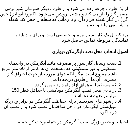
از یک طرف جرقه زده می شود و از طرف دیگر همزمان شیر برقی
مسیر گاز را باز می کند و مشعل روشن می شود.الکترود آیونایز ( حس
گر ) در کنار شعله قرار دارد و تا زمانی که شعله را حس کند شعله
روشن می ماند و تعمیر
برد کنترل یک کار بسیار مهم و تخصصی است و برای برد باید به
نمایندگی مربوطه تماس حاصل شود
اصول انتخاب محل نصب آبگرمکن دیواری
نصب وسایل گاز سوز پر مصرف مانند آبگرمکن در واحدهای
مسکونی و غیر مسکونی که مسحت آن ها کمتر از 60 متر مربع
باشد ممنوع است،مگر آنکه هوای مورد نیاز جهت احتراق گاز
مصرفی آن ها از طریق دریچه دائمی
که مستقیما به هوای آزاد راه دارد تامین گردد.
در بالای محل نصب آبگرمکن دودکشی با حداقل قطر 150
میلیمتر تعبیه شده باشد.
در شهر های سردسیر برای حفاظت آبگرمکن در برابر یخ زدگی
میبایستی آبگرمکن در داخل ساختمان نصب شود و از نصب آن
در بالکن،
احتیاط و خطر بزرگ:نصب آبگرمکن در حمام،رخت کن حمام،