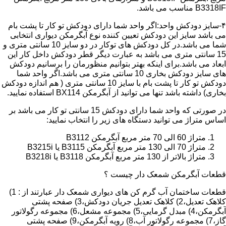
B3318IF مناسب می باشد.
۴-سایز دودکش واحد:اگر واحد شما دارای دودکش تو کار تا پشت بام
می باشد سایز این دودکش تعیین کننده نوع آبگرمکن دیواری انتخابی
شما می باشد.در کل دودکش های توکار در دو سایز 10 سانتی متری و
15 سانتی متری می باشد به عبارت دیگر قطر دودکش داخل کار این
ابعاد می باشد.برای اینکه بهتر بتوانیم منظورمان را برسانیم دودکش
های سایز دودکش بخاری 10 سانتی متری می باشد.اگر واحد شما
دودکش تو کار تا پشت بام با سایز 10 سانتی متری ( هم اندازه دودکش
بخاری) داشته باشد تنها می توانید از آبگرمکن BX114 استفاده نمایید.
در صورتی که واحد شما دارای دودکش 15 سانتی تو کار می باشد بر
اساس متراژ می توانید دستگاه های زیر را انتخاب نمایید:
متراژ 60 الی 70 متر مربع آبگرمکن B3112
متراژ 70 الی 130 متر مربع آبگرمکن B3115 یا B3215i
متراژ بالاتر از 130 متر مربع آبگرمکن B3118 یا B3218i
قطعات آبگرمکن شمعک دار چیست ؟
قطعات ساختمان آب گرم کن های دیواری شمعک دار عبارتند از : 1)
کلاهک تعدیل،2) کلاهک تعدیل جریان دودکش،3) صفحه پشتی
آبگرمکن،4) مبدل گرمایی،5) مجموعه مشعل،6) مجموعه رگولاتور
گاز،7) مجموعه رگولاتور آب،8) رویه آبگرمکن،9) صفحه پشتی