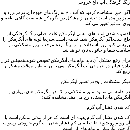
رنگ گرفتگی آب داغ خروجی
اگر اخیرا مشاهده کردید که آب داغ به رنگ های قهوه ای،قرمز،زرد و
سبز درآمده است؛ نشان از مشکل در آبگرمکن شماست.گاهی طعم و
بوی آب نیز تغییر می کند.
اکسیده شدن لوله های مسی آبگرمکن علت اصلی رنگ گرفتگی آب
داغ است.اگر آبگرمکن شما قدیمی است،سریعا لوله های آبگرمکن را
بررسی کنید.زیرا استفاده از آب زنگ زده،موجب بروز مشکلاتی در
سلامت شما و خانواده تان خواهد شد.
برای رفع مشکل آن باید لوله های آبگرمکن تعویض شوند.همچنین قرار
دادن فیلتر در خروجی آب آبگرمکن می توان به طور موقت مشکل را
رفع کند.
دیگر مشکلات رایج در تعمیر آبگرمکن
در ادامه می توانید سایر مشکلاتی را که در آبگرمکن های دیواری و
آبگرمکن های ایستاده رخ می دهد،مشاهده کنید:
کم شدن فشار آب گرم
کم شدن فشار آب گرم پدیده ای است که هر از مدتی ممکن است با
آن روبه رو شوید.علت اصلی کم فشار شدن آب گرم خروجی،رسوب
گرفتن آبگرمکن و لوله های آن است.