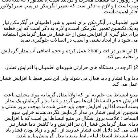
پمپ است ) و لازم به ذکر است که تعمیر آبگرمکن در پمپ سیرکولاتور
حائز اهمیت است.
شیر اطمینان در آبگرمکن برای تعمیر و شیر اطمینان در آبگرمکن نیاز
به یک تکنسین تعمیر آبگرمکن است،و لازم به ذکر است که این قطعه
برای جلو گیری از افزایش بیش از حد فشار در مدار گرمایش استفاده
می شود تا از ایجاد نشتی و آسیب در اتصالات جلوگیری نماید.
1) این شیر در فشار 3bar عمل کرده و حجم اضافی آب مدار گرمایش
را تخلیه می کند.
2) اگرچه در دستگاه های حرارتی شیرهای اطمینان با افزایش فشار،
دما و یا فشار و دما فعال می شوند ولی این شیر فقط با افزایش فشار
عمل می کند.
منبع انبساط بت علم به این که اولا،انتقال گرما به مواد مختلف باعث
افزایش حجم (اتبساط) آن ها می گردد و ثانیا مدار گرمایش،یک مدار
بسته است،لذا این افزایش حجم باید خنثی شده تا موجب بروز نشتی و
همچنین افزایش فشار در مدار گرمایش نگردد،نشانه خرابی منبع
انبساط : علامت بروز اشکال در منبع انبساط این است که با افزایش
دمای مدار گرمایش فشار آن نیز افزایش و با کاهش دما،فشار نیز
افت می کند.دلایل افت فشار عبارتند از : کم و یا زیاد بودن فشار باد
منبع انبساط،انسداد لوله رابط منبع با مدار گرمایش،پاره شدن