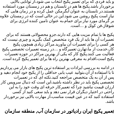
و باید فردی که برای تعمیر پکیج انتخاب می شود،از توانایی بالایی
برخوردار باشد.پکیج ها هم در تابستان و هم در زمستان مورد استفاده
هستند.در تابستان به عنوان آبگرمکن عمل کرده و در زمان هایی که
نیاز است پکیج روشن می شود.این در حالی است که در زمستان علاوه
بر گرمای مورد نیاز برای حمام،به عنوان تامین کننده انرژی برای
شوفاژ،فن کوئل و …است.
پکیج ها با تمام مزیت هایی که دارند،جزو محصولاتی هستند که برای
تعمیرات آن ها باید از یک فرد متخصص کمک بگیرید و چیزی نیست که
هر کسی را برای تعمیرات آن بیاورید.مراکز زیادی همچون پکیج
کار،خدمت از ما،تهارن تعمیرگاه و …در زمینه تعمیرات تخصصی پکیج
فعالیت می کنند.پکیج کار که یکی از بهترین مراکز در حوزه تعمیرات
پکیج است،اقدام به معرفی بهترین راه ها برای تعمیر پکیج کرده است.
در ادامه به بررسی ایرادات پر استفاده ترین پکیج های بازار می پردازیم
تا با استفاده از آن،بتوانید عیب یابی حداقلی را از پکیج خود انجام دهید و
پس از آن به یک متخصص مراجعه کنید.نکته ای که در تعمیرات
تخصصی پکیج باید در نظر داشته باشید،این است که دنبال سرویس کار
ارزان قیمت نباشید چرا که تعمیرکار حرفه ای وقت خود را به این
راحتی در اختیار دیگران قرار نمی دهد و باید سعی کنید از کسی
استفاده کنید که در عین قیمت مناسب،از مهارت بالایی نیز برخوردار
باشد.
تعمیر پکیج ایران رادیاتور در سازمان آب, منطقه سازمان