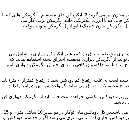
انواع آبگرمکن و تعمیر آبگرمکن عبارتند از : 1) آبگرمکن های گاز سوز : آب گرمکن های آنی دیواری,آبگرمکن های مخزن دار,آبگرمکن های بدون مخزن نیز می گویند.2) آبگرمکن های مستقیم : آبگرمکن هایی که با
ن هایی که با انرژی الکتریکی مانند آبگرمکن برقی کار می
 : آبگرمکن شمعک دار ( ترموکوپلی ) | آبگرمکن بدون شمعک ( آیونایز ),آبگرمکن پیلوت موقت
کن دیواری محفظه احتراق باز که بیشتر آبگرمکن دیواری را شامل می
 ممنوع می باشد.پس اگر متراژ واحدشما کمتر از 60 متر مربع می باشدتنها می توانید از آبگرمکن دیواری محفظه احتراق بسته استفاده نمایید که
ه خارج شود تا بتوانداکسیژن کافی را برای احتراق آبگرمکن دیواری تامین
۲-طبقه واحد:مورد بعدی که در انتخاب آبگرمکن دیواری تاثیر گذار است طبقه وقوع ساختمان است،اگر واحد شما در طبقه آخرساختمان واقع شده است به علت ارتفاع کم دودکش شما ( ارتفاع کمتراز 4 متر) باید
روج محصولات احتراق می نماید.اگر واحد شما این شرایط را دارد
ه این نوع دودکش مکشی نخواهدداشت حتما باید از آبگرمکن دیواری فن
۴-سایز دودکش واحد:اگر واحد شما دارای دودکش تو کار تا پشت بام می باشد سایز این دودکش تعیین کننده نوع آبگرمکن دیواری انتخابی شما می باشد.در کل دودکش های توکار در دو سایز 10 سانتی متری و 15
سانتی متری می باشد به عبارت دیگر قطر دودکش داخل کار این ابعاد می باشد.برای اینکه بهتر بتوانیم منظورمان را برسانیم دودکش های سایز دودکش بخاری 10 سانتی متری می باشد.اگر واحد شما دودکش تو