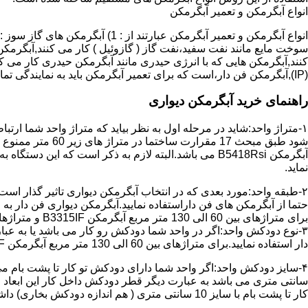
انواع آبگرمکن و تعمیر آبگرمکن
سوخت مایع مانند نفت سفید،نفت گاز ( گازوئیل ) کار می کنند,آبگرمکن 
(IP),آبگرمکن فن دار،است که برای تعمیر آبگرمکن باید به نمایندگی تماس حاصل فرمایید.
راهنمای خرید آبگرمکن دیواری
۱-متراژ واحد:شاید در مرحله اول به نظر بیاید که متراژ واحد شما ارت
آبگرمکن B5418Rsi می باشد.البته لازم به ذکر است که 
نماید.
حتما از آبگرمکن های فن داراستفاده نمایید.آبگرمکن دیواری فن دار 
برای متراژهای بین 60 الی 130 متر مربع آبگرمکن B3315IF و متراژهای بالای 130 متر مربع آبگرمکن B3318IF مناسب می باشد.
۳-نوع دودکش واحد:اگر در واحد شما دودکش رو کار می باشد یا به عبا
دار استفاده نمایید.برای متراژهای بین 60 الی 130 متر مربع آبگرمکن B3315IF و متراژهای بالای 130 متر مربع آبگرمکن B3318IF مناسب می باشد.
کار تا پشت بام با سایز 10 سانتی متری ( هم اندازه دودکش بخاری) داشته باشد تنها می توانید از آبگرمکن BX114 استفاده نمایید.