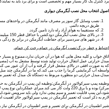
برد کنترل یک کار بسیار مهم و تخصصی است و برای برد باید به نمای
اصول انتخاب محل نصب آبگرمکن دیواری
طریق دریچه دائمی
که مستقیما به هوای آزاد راه دارد تامین گردد.
در بالای محل نصب آبگرمکن دودکشی با حداقل قطر 150 میلیمتر تعبیه شده باشد.
در شهر های سردسیر برای حفاظت آبگرمکن در برابر یخ زدگی م
احتیاط و خطر بزرگ:نصب آبگرمکن در حمام،رخت کن حمام،
اتاق خواب و کلیه محل هایی که هوا در آن جریان ندارد،ممنوع و بسیار
مبدل حرارتی عمل انتقال حرارت تولید شده توسط مشعل به آب (مصر
که به صورت افقی در بالای مشعل قرار گرفته و آب از آن عبور می کن
واسطه آب گرمایشی گرما را جذب می کند.که ما در آبگرمکن چند مبل مب
مبدل،مبدل حرارتی دو منظوره مربوط به دستگاه تک مبدل که تعمیر مب
وظیفه پمپ سیرکولاتور در آبگرمکن:وظیفه این پمپ در آبگرمکن به حر
مرکز) بوده و با برق 220 ولت کار می کند.مبرای ع
شود،این پمپ قابلیت تعمیر و سیم پیچی ندارد ولی باید سرویس شود،این
لازم به ذکر است که تعمیر آبگرمکن در پمپ سیرکولاتور حائز اهمیت ا
شیر اطمینان در آبگرمکن برای تعمیر و شیر اطمینان در آبگرمکن نیاز