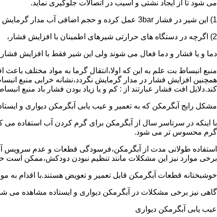
می شود تا از ایجاد نشتی و آسیب در اتصالات جلوگیری نماید.
1) این شیر در فشار 3bar عمل کرده و حجم اضافی آب مدار گرمایش را تخلیه می کند.
2) اگرچه در دستگاه های حرارتی شیرهای اطمینان با افزایش فشار،
دما و یا فشار و دما فعال می شوند ولی این شیر فقط با افزایش فشار
منبع انبساط بت علم به این که اولا،انتقال گرما به مواد مختلف باعث
همچنین افزایش فشار در مدار گرمایش نگردد،نشانه خرابی منبع انبساط
کند.دلایل افت فشار عبارتند از : کم و یا زیاد بودن فشار باد منبع انب
مشکل رایج آبگرمکن که به تعمیر و عیب یابی آبگرمکن دیواری و ایستاده 
با اینکه در سرتاسر سال از آبگرمکن برای گرم کردن آب استفاده می ک
گرم محسوس تر می شود.
استفاده طولانی مدت از آبگرمکن،فرسودگی قطعات و عدم سرویس آبگ
برخی موارد نیز این مشکلات مانند تنظیم نبودن دودکش،ممکن است خ
خوشبختانه قطعات آبگرمکن قابل تعمیر و تعویض هستند.با اقدام به م
گاهی نیز برخی مشکلات در آبگرمکن دیواری و ایستاده مشاهده می شو
عیب یابی آبگرمکن دیواری