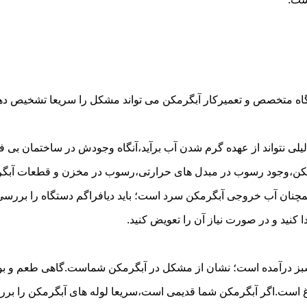
گاه متخصص و تعمیرکار آبگرمکن می تواند مشکل را سریعا تشخیص دهد 
لی نتواند از عهده گرم شدن آب برآید،آنگاه وجودش در ساختمان بی فای
مکن،وجود رسوب در مبدل های حرارتی،رسوب در مخزن و قطعات آبگرم
مچنان آب خروجی آبگرمکن سرد است؛ باید دیافراگم دستگاه را بررسی 
کنید و در صورت نیاز آن را تعویض کنید.
 سبز درآمده است؛ نشان از مشکل در آبگرمکن شماست.گاهی طعم و بوی 
ست.اگر آبگرمکن شما قدیمی است،سریعا لوله های آبگرمکن را بررسی