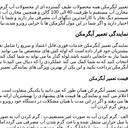
تعمیر آبگرمکن همه محصولات طیف گسترده ای از محصولات آب گرم ار
مخازن آب مستقیم با ظرفیت 40 الی 100 گا
اختیار دارید و اگر شما در این مول آبگرمکن ها با خرابی روبرو شدید،نیا
نمایندگی تعمیر آبگرمکن
نمایندگی تعمیر آبگرمکن خدمات فوری،قابل اعتماد و سریع را شامل ت
مشتریان خود قرار داده است که لوله کش های متخصص ما می توانند مدل
شما نیاز به جابجایی داشته باشد،لوله گذار ما می تواند به شما کمک 
انتخاب کنید که به شما کمک می کند عملکردی را که دنبال می کنید.تا نیا
آبگرمکن پرداخت نکنید و این یکی از بهترین ویژگی های نمایندگی تعمی
قیمت تعمیر آبگرمکن
قیمت تعمیر آبگرم کن همان طور که می دانید با یکدیگر متفاوت است و 
اعلام می کنند و نمایندگی ها قیمت های پیشنهادی را بهمشتریان ارائه 
ها می دهند و اگر در این مدت با همان مشکلات در دستگاه خود روبرو ش
روش گرم کردن آب
الف : گرم کردن آب به صورت غیر مستقیم،ب : گرم کردن آب به صورت
یا مبل حرارتی منتقل شده و باعث گرم شدن آب مصرفی می گردد.اماد
استفاده از این روش انواع آبگرمکن های مستقیم ساخته شده است.