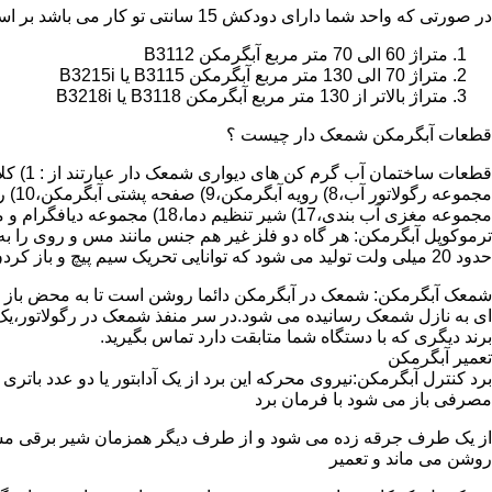
در صورتی که واحد شما دارای دودکش 15 سانتی تو کار می باشد بر اساس متراژ می توانید دستگاه های زیر را انتخاب نمایید:
متراژ 60 الی 70 متر مربع آبگرمکن B3112
متراژ 70 الی 130 متر مربع آبگرمکن B3115 یا B3215i
متراژ بالاتر از 130 متر مربع آبگرمکن B3118 یا B3218i
قطعات آبگرمکن شمعک دار چیست ؟
مجموعه مغزی آب بندی،17) شیر تنظیم دما،18) مجموعه دیافگرام و میل سوپاپ آب 19) ترموکوپل و … که ما برای تعمیر آبگرمکن باید به نمایندگی های مجاز همان برند تماس حاصل فرمایید.
ترموکوپل آبگرمکن: هر گاه دو فلز غیر هم جنس مانند مس و روی را به
حدود 20 میلی ولت تولید می شود که توانایی تحریک سیم پیچ و باز کردن شیر مغناطیسی وسایل گاز سوز را در مدت 20 ثانیه دارد.
شمعک آبگرمکن: شمعک در آبگرمکن دائما روشن است تا به محض باز شد
ای به نازل شمعک رسانیده می شود.در سر منفذ شمعک در رگولاتور،یک ص
برند دیگری که با دستگاه شما متابقت دارد تماس بگیرید.
تعمیر آبگرمکن
مصرفی باز می شود با فرمان برد
از یک طرف جرقه زده می شود و از طرف دیگر همزمان شیر برقی مسیر گ
روشن می ماند و تعمیر