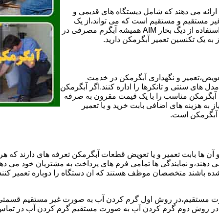
ائه می دهند که شامل دیستگاه های قدیمی و
لن و همچنین مخازن آب غیر مستقیم و مستقیم است که می تواند،از یک
سیستم دیگ بخار با کارآمدترین دیگهای آب مصرفی نیاز دارید و شما با استفاده از دیگ بخار AIM همیشه آبگرم مصرفی در
ز به یک تکنسین تعمیر آبگرمکن دارید.
عویض،تعمیر و نگهداری آبگرمکن در خدمت
 های سنتی و تانکرها را اداره کنند.اگر آبگرمکن
کند آبگرمکن مناسب را با یک قیمت مقرون به صرفه
ز به هزینه های اضافی بابت خرید و یا تعمیر
ر آبگرمکن است.
آن ها بابت تعمیر و یا تعویض قطعات آبگرمکن تعرفه های دارند که هر 
می دهند،و نمایندگی ها تمامی فرم های پرداخت به مشتریان خود می دهند
ده باشند متخصصان موظف هستند که ان دستگاه را دوباره تعمیر کنند و
 مستقیم،در روش اول گرم کردن آب به صورت غیر مستقیم قسمتی از 
ر روش دوم گرم کردن آب به صورت مستقیم گرم کردن آب در تماس مس