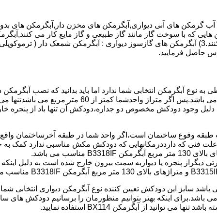
هایی که با سوخت گاز مانند گاز طبیعی و گاز مایع کار می کنند,آبگرمک
کنند,آبگرمکن هایی که با انرژی حیدری مانند آبگرمکن حیدری کار می کنند.3) آبگرمکن های گازسوز دیواری
باطی به نوع آبگرمکن انتخابی شما ندارد اما باید بدانید که نصب آبگرم
شود طبق مبحث 17 مقرارت ساختما در متراژ های زیر 60 متر
این دستگاه به دلیل وجود دودکش مخصوص دو جداره،دودکش آن تنها باد از پنجر
به علت فنی که دارددرمکانهایی که دودکش مکش مناسبی ندارد کمک به خ
رتی دیگراز پنجره یا دیواربه سمت بیرون خارج شده است به دلیل اینک