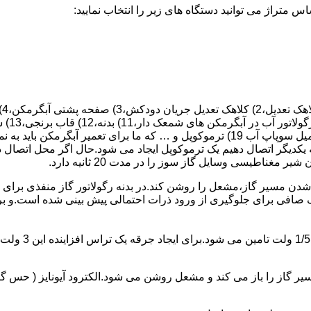
 یکدیگر اتصال دهیم یک ترموکوپل ایجاد می شود.حال اگر محل اتصال د
ن مسیر گاز،مشعل را روشن کند.در بدنه رگولاتور گاز منفذی برای ر
افی برای جلوگیری از ورود ذرات احتمالی پیش بینی شده است.و برای ت
از را باز می کند و مشعل روشن می شود.الکترود آیونایز ( حس گر ) 