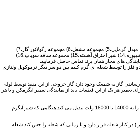
قطعات ساختمان آب گرم کن های دیواری شمعک دار عبارتند از : 1) کلاهک تعدیل،2) کلاهک تعدیل جریان دودکش،3) صفحه پشتی آبگرمکن،4) مبدل گرمایی،5) مجموعه مشعل،6) مجموعه رگولاتور گاز،7)
مجموعه رگولاتور آب،8) رویه آبگرمکن،9) صفحه پشتی آبگرمکن،10) رگولاتور آب در آبگرمکن های شمعک دار،11) بدنه،12) قاب برنجی،13) شیپوره،14) شیر احتراق آهسته،15) مجموعه ساقه سوپاپ،16)
و فلز را توسط شعله ای گرم کنیم بین دو سر دیگر ترموکوپل ولتاژی
ساندن گاز به شمعک وجود دارد گاز خروجی از این منفذ توسط لوله
عمیر هر یک از این قطعات باید از نمایندگی تعمیر آبگرمکن و یا هر
برد کنترل آبگرمکن:نیروی محرکه این برد از یک آدابتور یا دو عدد باتری 1/5 ولت تامین می شود.برای ایجاد جرقه یک تراس افزاینده این 3 ولت را به 14000 تا 18000 ولت تبدیل می کند.هنگامی که شیر آبگرم
در کنار شعله قرار دارد و تا زمانی که شعله را حس کند شعله