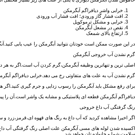
خرابی واشر دیافراگم آبگرمکن
افت فشار گاز ورودی؛ افت فشار آب ورودی
خرابی و مشکل ترموکوپل
نقص در مشعل آبگرمکن
ارتفاع بالای شمعک
در این صورت ممکن است خودتان نتوانید آبگرمکن را عیب یابی کنید.آن
گرم نشدن آب خروجی آبگرمکن
اصلی ترین و تنهاترین وظیفه آبگرمکن،گرم کردن آب است.اگر به هر دلی
گرم نشدن آب به علت های متفاوتی رخ می دهد.خرابی دیافراگم آبگر
برای رفع مشکل باید آبگرمکن را رسوب زدایی و جرم گیری کنید.اگر ه
دیافراگم آبگرمکن قطعه ای پلاستیکی و مشابه یک واشر است.آن را پیدا 
رنگ گرفتگی آب داغ خروجی
اگر اخیرا مشاهده کردید که آب داغ به رنگ های قهوه ای،قرمز،زرد و
اکسیده شدن لوله های مسی آبگرمکن علت اصلی رنگ گرفتگی آب داغ ا
سلامت شما و خانواده تان خواهد شد.