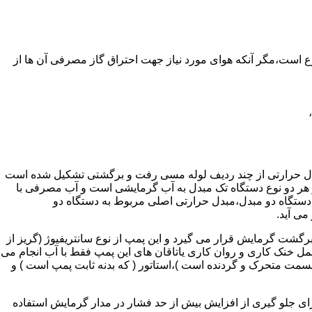
ر واحدهای مسکونی و غیر مسکونی که مسحت آن ها کمتر از 60 متر مربع باشد ممنوع است،مگر آنکه هوای مورد نیاز جهت احتراق گاز مصرفی آن ها از
دل حرارتی از چند ردیف لوله مسی رفت و برگشتی تشکیل شده است
ر هر دو نوع دستگاه تک مبدل به آب گرمایشی است و آب مصرفی با
ه دستگاه دو مبدل،مبدل حرارتی اصلی مربوط به دستگاه دو
می آید.
گشت گرمایش قرار می گیرد و این پمپ از نوع سانتریفیوژ (گریز از
 باشد،عمل خنک کاری و روان کاری یاتاقان های این پمپ فقط با آب انجام می
 قسمت متحرک و گردنده است )،استاتور ( که بدنه ثابت پمپ است ) و
رای جلو گیری از افزایش بیش از حد فشار در مدار گرمایش استفاده