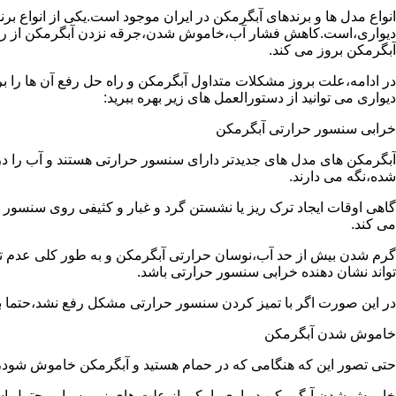
انواع مدل ها و برندهای آبگرمکن در ایران موجود است.یکی از انواع بر
دیواری،است.کاهش فشار آب،خاموش شدن،جرقه نزدن آبگرمکن از رایج
آبگرمکن بروز می کند.
در ادامه،علت بروز مشکلات متداول آبگرمکن و راه حل رفع آن ها را ب
دیواری می توانید از دستورالعمل های زیر بهره ببرید:
خرابی سنسور حرارتی آبگرمکن
آبگرمکن های مدل های جدیدتر دارای سنسور حرارتی هستند و آب را د
شده،نگه می دارند.
گاهی اوقات ایجاد ترک ریز یا نشستن گرد و غبار و کثیفی روی سنسور ح
می کند.
گرم شدن بیش از حد آب،نوسان حرارتی آبگرمکن و به طور کلی عدم 
تواند نشان دهنده خرابی سنسور حرارتی باشد.
در این صورت اگر با تمیز کردن سنسور حرارتی مشکل رفع نشد،حتما ب
خاموش شدن آبگرمکن
حتی تصور این که هنگامی که در حمام هستید و آبگرمکن خاموش شو
خاموش شدن آبگرمکن دیواری با یکی از علت های زیر بسیار محتمل ا