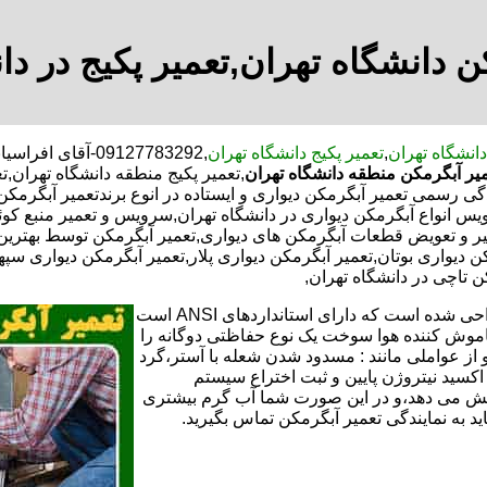
ن دانشگاه تهران,تعمیر پکیج در دا
انشگاه تهران
,
تعمیر پکیج دانشگاه تهران
,09127783292-آق
یر آبگرمکن منطقه دانشگاه تهران
,تعمیر پکیج منطقه دانشگاه تهران,
ی رسمی تعمیر آبگرمکن دیواری و ایستاده در انوع برندتعمیر آبگرمک
سرویس انواع آبگرمکن دیواری در دانشگاه تهران,سرویس و تعمیر منبع 
یر و تعویض قطعات آبگرمکن های دیواری,تعمیر آبگرمکن توسط بهتری
 دیواری بوتان,تعمیر آبگرمکن دیواری پلار,تعمیر آبگرمکن دیواری سپه
ن تاچی در دانشگاه تهران,
تعمیر آبگرمکن گازی،آبگرمکن برقی یا آبگرمکن ایستاده ​ آبگرمکن طراحی شده است که دارای استانداردهای ANSI است
خاموش کننده هوا سوخت یک نوع حفاظتی دوگانه را
 از عواملی مانند : مسدود شدن شعله با آستر،گرد
می کندو با طراحی NOX و با استفاده از اکسید نیتروژن پایین و ثبت اختراع سیستم
ا کاهش می دهد،و در این صورت شما آب گرم بیشتری
اید به نمایندگی تعمیر آبگرمکن تماس بگیرید.