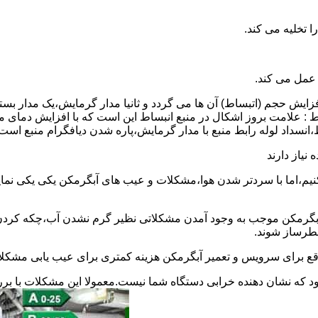
 عمل می کند.
 افزایش حجم (اتبساط) آن ها می گردد و ثانیا مدار گرمایش،یک مدار ب
 : علامت بروز اشکال در منبع انبساط این است که با افزایش دمای م
ساط،انسداد لوله رابط منبع با مدار گرمایش،پاره شدن دیافگرام منبع است
نیاز دارند
نیم،اما با سردتر شدن هوا،مشکلات و عیب های آبگرمکن یکی یکی نمای
رمکن موجب به وجود آمدن مشکلاتی نظیر گرم نشدن آب،چکه کردن آ
طرساز شوند.
وقع برای سرویس و تعمیر آبگرمکن هزینه کمتری برای عیب یابی مشکلا
د که نشان دهنده خرابی دستگاه شما نیست.معمولا این مشکلات با ب