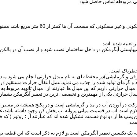
ندگی مربوطه تماس حاصل شود
نصب وسایل گاز سوز پر مصرف مانند آبگرمکن د
یبایستی آبگرمکن در داخل ساختمان نصب شود و از نصب آن در بالکن،
 خطرناک است.
فی و گرمایشی)در محفظه ای به نام مبدل حرارتی انجام می شود.مب
د و گرمای تولید شده را جذب می نماید.عمل انتقال حرارت مستقیم د
دل حرارتی داریم که این مبدل ها عبارتند از : مبدل ثانویه مربوط ب
دل حرارتی یکی از مهمترین و تخصصی ترین در تعمیر آبگرمکن بشمار 
کت در آوردن آب در مدار گرمایشی است و در پکیج همیشه در مسیر بر
ملکرداین نوع پمپ لازم است آب در قسمت میانی پروانه آب پخش کن وجود داشته
 پمپ ها از دو نوع قسمت تشکیل شده اند که عبارتند از : روتور ( که
ست.
 به یک تکنسین تعمیر آبگرمکن است،و لازم به ذکر است که این قطعه ب