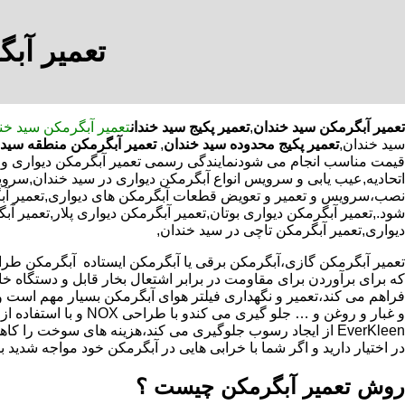
تعمیر آبگ
تعمیر آبگرمکن سید خندان
,
تعمیر پکیج سید خندان
تعمیر آبگرمکن سید خن
سید خندان,
تعمیر پکیج محدوده سید خندان
,
تعمیر آبگرمکن منطقه سید 
قیمت مناسب انجام می شودنمایندگی رسمی تعمیر آبگرمکن دیواری و ایس
اتحادیه,عیب یابی و سرویس انواع آبگرمکن دیواری در سید خندان,سرو
نصب،سرویس و تعمیر و تعویض قطعات آبگرمکن های دیواری,تعمیر آبگ
شود.,تعمیر آبگرمکن دیواری بوتان,تعمیر آبگرمکن دیواری پلار,تعمیر آ
دیواری,تعمیر آبگرمکن تاچی در سید خندان,
که برای برآوردن برای مقاومت در برابر اشتعال بخار قابل و دستگاه 
فراهم می کند،تعمیر و نگهداری فیلتر هوای آبگرمکن بسیار مهم است و
و غبار و روغن و … جلو گیری 
EverKleen از ایجاد رسوب جلوگیری می کند،هزینه های سوخت ر
در اختیار دارید و اگر شما با خرابی هایی در آبگرمکن خود مواجه شدید ب
روش تعمیر آبگرمکن چیست ؟