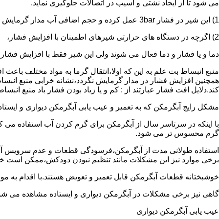
می شود تا از ایجاد نشتی و آسیب در اتصالات جلوگیری نماید.
1) این شیر در فشار 3bar عمل کرده و حجم اضافی آب مدار گرمایش را تخلیه می کند.
2) اگرچه در دستگاه های حرارتی شیرهای اطمینان با افزایش فشار،
دما و یا فشار و دما فعال می شوند ولی این شیر فقط با افزایش فشار
منبع انبساط بت علم به این که اولا،انتقال گرما به مواد مختلف باعث
همچنین افزایش فشار در مدار گرمایش نگردد،نشانه خرابی منبع انبساط
کند.دلایل افت فشار عبارتند از : کم و یا زیاد بودن فشار باد منبع انب
مشکل رایج آبگرمکن که به تعمیر و عیب یابی آبگرمکن دیواری و ایستاده 
با اینکه در سرتاسر سال از آبگرمکن برای گرم کردن آب استفاده می ک
گرم محسوس تر می شود.
استفاده طولانی مدت از آبگرمکن،فرسودگی قطعات و عدم سرویس آبگ
برخی موارد نیز این مشکلات مانند تنظیم نبودن دودکش،ممکن است خ
خوشبختانه قطعات آبگرمکن قابل تعمیر و تعویض هستند.با اقدام به م
گاهی نیز برخی مشکلات در آبگرمکن دیواری و ایستاده مشاهده می شو
عیب یابی آبگرمکن دیواری