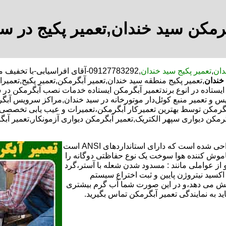
رمکن سید خندان,تعمیر پکیج در س
دان
,
تعمیر پکیج سید خندان
,09127783292-آقای افراسیابی-
خندان
,تعمیر پکیج منطقه سید خندان,تعمیر آبگرمکن,تعمیر پکیج,تعمی
تاده در انوع برندتعمیر آبگرمکن ایستاده خدمات نصب آبگرمکن در سید
یس و تعمیر منبع کوئل‌دار موتورخانه در سید خندان,مراکز سرویس آب
رمکن توسط بهترین تعمیرکار آبگرمکن،تعمیرات و عیب یابی تخصصی ت
بگرمکن دیواری سپهر الکتریک,تعمیر آبگرمکن دیواری آزمونکار,تعمیر آب
تعمیر آبگرمکن گازی،آبگرمکن برقی یا آبگرمکن ایستاده ​ آبگرمکن طراحی شده است که دارای استانداردهای ANSI است
خاموش کننده هوا سوخت یک نوع حفاظتی دوگانه را
 از عواملی مانند : مسدود شدن شعله با آستر،گرد
می کندو با طراحی NOX و با استفاده از اکسید نیتروژن پایین و ثبت اختراع سیستم
ا کاهش می دهد،و در این صورت شما آب گرم بیشتری
اید به نمایندگی تعمیر آبگرمکن تماس بگیرید.