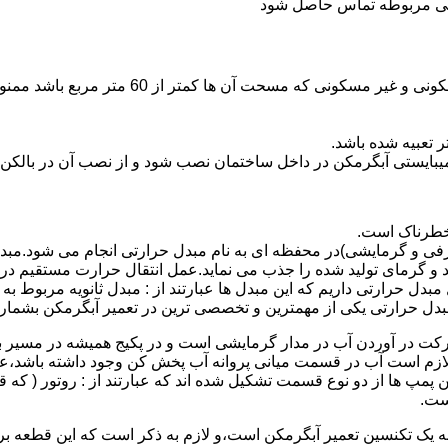
ندگی مربوطه تماس حاصل شود
نصب وسایل گاز سوز پر مصرف مانند آبگرمکن د
یبایستی آبگرمکن در داخل ساختمان نصب شود و از نصب آن در بالکن،
 خطرناک است.
فی و گرمایشی)در محفظه ای به نام مبدل حرارتی انجام می شود.مب
د و گرمای تولید شده را جذب می نماید.عمل انتقال حرارت مستقیم د
دل حرارتی داریم که این مبدل ها عبارتند از : مبدل ثانویه مربوط ب
دل حرارتی یکی از مهمترین و تخصصی ترین در تعمیر آبگرمکن بشمار 
کت در آوردن آب در مدار گرمایشی است و در پکیج همیشه در مسیر بر
ملکرداین نوع پمپ لازم است آب در قسمت میانی پروانه آب پخش کن وجود داشته
 پمپ ها از دو نوع قسمت تشکیل شده اند که عبارتند از : روتور ( که
ست.
 به یک تکنسین تعمیر آبگرمکن است،و لازم به ذکر است که این قطعه ب