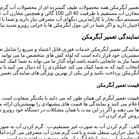
تعمیر آبگرمکن همه محصولات طیف گسترده ای از محصولات آب گرم ار
مخازن آب مستقیم با ظرفیت 40 الی 100 گا
اختیار دارید و اگر شما در این مول آبگرمکن ها با خرابی روبرو شدید،نیا
نمایندگی تعمیر آبگرمکن
نمایندگی تعمیر آبگرمکن خدمات فوری،قابل اعتماد و سریع را شامل ت
مشتریان خود قرار داده است که لوله کش های متخصص ما می توانند مدل
شما نیاز به جابجایی داشته باشد،لوله گذار ما می تواند به شما کمک 
انتخاب کنید که به شما کمک می کند عملکردی را که دنبال می کنید.تا نیا
آبگرمکن پرداخت نکنید و این یکی از بهترین ویژگی های نمایندگی تعمی
قیمت تعمیر آبگرمکن
قیمت تعمیر آبگرم کن همان طور که می دانید با یکدیگر متفاوت است و 
اعلام می کنند و نمایندگی ها قیمت های پیشنهادی را بهمشتریان ارائه 
ها می دهند و اگر در این مدت با همان مشکلات در دستگاه خود روبرو ش
روش گرم کردن آب
الف : گرم کردن آب به صورت غیر مستقیم،ب : گرم کردن آب به صورت
یا مبل حرارتی منتقل شده و باعث گرم شدن آب مصرفی می گردد.اماد
استفاده از این روش انواع آبگرمکن های مستقیم ساخته شده است.