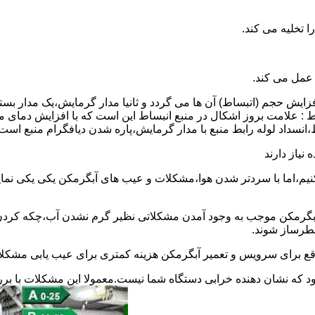
 عمل می کند.
 افزایش حجم (اتبساط) آن ها می گردد و ثانیا مدار گرمایش،یک مدار ب
 : علامت بروز اشکال در منبع انبساط این است که با افزایش دمای م
ساط،انسداد لوله رابط منبع با مدار گرمایش،پاره شدن دیافگرام منبع است
نیاز دارند
نیم،اما با سردتر شدن هوا،مشکلات و عیب های آبگرمکن یکی یکی نمای
رمکن موجب به وجود آمدن مشکلاتی نظیر گرم نشدن آب،چکه کردن آ
طرساز شوند.
وقع برای سرویس و تعمیر آبگرمکن هزینه کمتری برای عیب یابی مشکلا
د که نشان دهنده خرابی دستگاه شما نیست.معمولا این مشکلات با ب