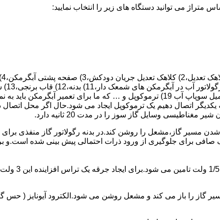
 یکدیگر اتصال دهیم یک ترموکوپل ایجاد می شود.حال اگر محل اتصال د
ن مسیر گاز،مشعل را روشن کند.در بدنه رگولاتور گاز منفذی برای ر
افی برای جلوگیری از ورود ذرات احتمالی پیش بینی شده است.و برای ت
از را باز می کند و مشعل روشن می شود.الکترود آیونایز ( حس گر ) 