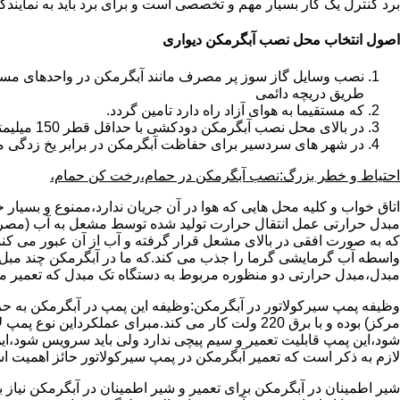
برد کنترل یک کار بسیار مهم و تخصصی است و برای برد باید به نمای
اصول انتخاب محل نصب آبگرمکن دیواری
طریق دریچه دائمی
که مستقیما به هوای آزاد راه دارد تامین گردد.
در بالای محل نصب آبگرمکن دودکشی با حداقل قطر 150 میلیمتر تعبیه شده باشد.
در شهر های سردسیر برای حفاظت آبگرمکن در برابر یخ زدگی م
احتیاط و خطر بزرگ:نصب آبگرمکن در حمام،رخت کن حمام،
اتاق خواب و کلیه محل هایی که هوا در آن جریان ندارد،ممنوع و بسیار
مبدل حرارتی عمل انتقال حرارت تولید شده توسط مشعل به آب (مصر
که به صورت افقی در بالای مشعل قرار گرفته و آب از آن عبور می کن
واسطه آب گرمایشی گرما را جذب می کند.که ما در آبگرمکن چند مبل مب
مبدل،مبدل حرارتی دو منظوره مربوط به دستگاه تک مبدل که تعمیر مب
وظیفه پمپ سیرکولاتور در آبگرمکن:وظیفه این پمپ در آبگرمکن به حر
مرکز) بوده و با برق 220 ولت کار می کند.مبرای ع
شود،این پمپ قابلیت تعمیر و سیم پیچی ندارد ولی باید سرویس شود،این
لازم به ذکر است که تعمیر آبگرمکن در پمپ سیرکولاتور حائز اهمیت ا
شیر اطمینان در آبگرمکن برای تعمیر و شیر اطمینان در آبگرمکن نیاز