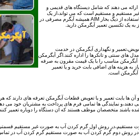
ائه می دهند که شامل دیستگاه های قدیمی و
لن و همچنین مخازن آب غیر مستقیم و مستقیم است که می تواند،از یک
سیستم دیگ بخار با کارآمدترین دیگهای آب مصرفی نیاز دارید و شما با استفاده از دیگ بخار AIM همیشه آبگرم مصرفی در
ز به یک تکنسین تعمیر آبگرمکن دارید.
عویض،تعمیر و نگهداری آبگرمکن در خدمت
 های سنتی و تانکرها را اداره کنند.اگر آبگرمکن
کند آبگرمکن مناسب را با یک قیمت مقرون به صرفه
ز به هزینه های اضافی بابت خرید و یا تعمیر
ر آبگرمکن است.
آن ها بابت تعمیر و یا تعویض قطعات آبگرمکن تعرفه های دارند که هر 
می دهند،و نمایندگی ها تمامی فرم های پرداخت به مشتریان خود می دهند
ده باشند متخصصان موظف هستند که ان دستگاه را دوباره تعمیر کنند و
 مستقیم،در روش اول گرم کردن آب به صورت غیر مستقیم قسمتی از 
ر روش دوم گرم کردن آب به صورت مستقیم گرم کردن آب در تماس مس