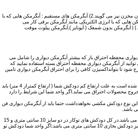
انواع آبگرمکن و تعمیر آبگرمکن عبارتند از : 1) آبگرمکن های گاز سوز : آب گرمکن های آنی دیواری,آبگرمکن های مخزن دار,آبگرمکن های بدون مخزن نیز می گویند.2) آبگرمکن های مستقیم : آبگرمکن هایی که با
ن هایی که با انرژی الکتریکی مانند آبگرمکن برقی کار می
 : آبگرمکن شمعک دار ( ترموکوپلی ) | آبگرمکن بدون شمعک ( آیونایز ),آبگرمکن پیلوت موقت
کن دیواری محفظه احتراق باز که بیشتر آبگرمکن دیواری را شامل می
 ممنوع می باشد.پس اگر متراژ واحدشما کمتر از 60 متر مربع می باشدتنها می توانید از آبگرمکن دیواری محفظه احتراق بسته استفاده نمایید که
ه خارج شود تا بتوانداکسیژن کافی را برای احتراق آبگرمکن دیواری تامین
۲-طبقه واحد:مورد بعدی که در انتخاب آبگرمکن دیواری تاثیر گذار است طبقه وقوع ساختمان است،اگر واحد شما در طبقه آخرساختمان واقع شده است به علت ارتفاع کم دودکش شما ( ارتفاع کمتراز 4 متر) باید
روج محصولات احتراق می نماید.اگر واحد شما این شرایط را دارد
ه این نوع دودکش مکشی نخواهدداشت حتما باید از آبگرمکن دیواری فن
۴-سایز دودکش واحد:اگر واحد شما دارای دودکش تو کار تا پشت بام می باشد سایز این دودکش تعیین کننده نوع آبگرمکن دیواری انتخابی شما می باشد.در کل دودکش های توکار در دو سایز 10 سانتی متری و 15
سانتی متری می باشد به عبارت دیگر قطر دودکش داخل کار این ابعاد می باشد.برای اینکه بهتر بتوانیم منظورمان را برسانیم دودکش های سایز دودکش بخاری 10 سانتی متری می باشد.اگر واحد شما دودکش تو