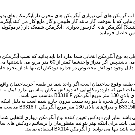
هایی که با سوخت گاز مانند گاز طبیعی و گاز مایع کار می کنند,آبگرمک
کنند,آبگرمکن هایی که با انرژی حیدری مانند آبگرمکن حیدری کار می کنند.3) آبگرمکن های گازسوز دیواری
باطی به نوع آبگرمکن انتخابی شما ندارد اما باید بدانید که نصب آبگرم
شود طبق مبحث 17 مقرارت ساختما در متراژ های زیر 60 متر
این دستگاه به دلیل وجود دودکش مخصوص دو جداره،دودکش آن تنها باد از پنجر
به علت فنی که دارددرمکانهایی که دودکش مکش مناسبی ندارد کمک به خ
رتی دیگراز پنجره یا دیواربه سمت بیرون خارج شده است به دلیل اینک