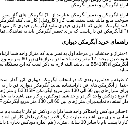
انواع آبگرمکن و تعمیر آبگرمکن
سوخت مایع مانند نفت سفید،نفت گاز ( گازوئیل ) کار می کنند,آبگرمکن 
(IP),آبگرمکن فن دار،است که برای تعمیر آبگرمکن باید به نمایندگی تماس حاصل فرمایید.
راهنمای خرید آبگرمکن دیواری
۱-متراژ واحد:شاید در مرحله اول به نظر بیاید که متراژ واحد شما ارت
آبگرمکن B5418Rsi می باشد.البته لازم به ذکر است که 
نماید.
حتما از آبگرمکن های فن داراستفاده نمایید.آبگرمکن دیواری فن دار 
برای متراژهای بین 60 الی 130 متر مربع آبگرمکن B3315IF و متراژهای بالای 130 متر مربع آبگرمکن B3318IF مناسب می باشد.
۳-نوع دودکش واحد:اگر در واحد شما دودکش رو کار می باشد یا به عبا
دار استفاده نمایید.برای متراژهای بین 60 الی 130 متر مربع آبگرمکن B3315IF و متراژهای بالای 130 متر مربع آبگرمکن B3318IF مناسب می باشد.
کار تا پشت بام با سایز 10 سانتی متری ( هم اندازه دودکش بخاری) داشته باشد تنها می توانید از آبگرمکن BX114 استفاده نمایید.