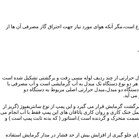
ر واحدهای مسکونی و غیر مسکونی که مسحت آن ها کمتر از 60 متر مربع باشد ممنوع است،مگر آنکه هوای مورد نیاز جهت احتراق گاز مصرفی آن ها از
دل حرارتی از چند ردیف لوله مسی رفت و برگشتی تشکیل شده است
ر هر دو نوع دستگاه تک مبدل به آب گرمایشی است و آب مصرفی با
ه دستگاه دو مبدل،مبدل حرارتی اصلی مربوط به دستگاه دو
می آید.
گشت گرمایش قرار می گیرد و این پمپ از نوع سانتریفیوژ (گریز از
 باشد،عمل خنک کاری و روان کاری یاتاقان های این پمپ فقط با آب انجام می
 قسمت متحرک و گردنده است )،استاتور ( که بدنه ثابت پمپ است ) و
رای جلو گیری از افزایش بیش از حد فشار در مدار گرمایش استفاده