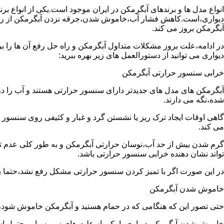
انواع مدل ها و برندهای آبگرمکن در ایران موجود است.یکی از انواع بر
دیواری،است.کاهش فشار آب،خاموش شدن،جرقه نزدن آبگرمکن از رایج
آبگرمکن بروز می کند.
در ادامه،علت بروز مشکلات متداول آبگرمکن و راه حل رفع آن ها را ب
دیواری می توانید از دستورالعمل های زیر بهره ببرید:
خرابی سنسور حرارتی آبگرمکن
آبگرمکن های مدل های جدیدتر دارای سنسور حرارتی هستند و آب را د
شده،نگه می دارند.
گاهی اوقات ایجاد ترک ریز یا نشستن گرد و غبار و کثیفی روی سنسور ح
می کند.
گرم شدن بیش از حد آب،نوسان حرارتی آبگرمکن و به طور کلی عدم 
تواند نشان دهنده خرابی سنسور حرارتی باشد.
در این صورت اگر با تمیز کردن سنسور حرارتی مشکل رفع نشد،حتما ب
خاموش شدن آبگرمکن
حتی تصور این که هنگامی که در حمام هستید و آبگرمکن خاموش شو
خاموش شدن آبگرمکن دیواری با یکی از علت های زیر بسیار محتمل ا