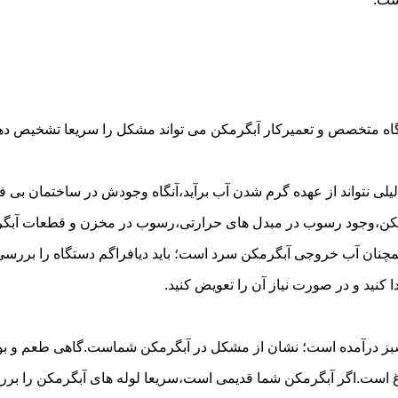
گاه متخصص و تعمیرکار آبگرمکن می تواند مشکل را سریعا تشخیص دهد 
لی نتواند از عهده گرم شدن آب برآید،آنگاه وجودش در ساختمان بی فای
مکن،وجود رسوب در مبدل های حرارتی،رسوب در مخزن و قطعات آبگرم
مچنان آب خروجی آبگرمکن سرد است؛ باید دیافراگم دستگاه را بررسی 
کنید و در صورت نیاز آن را تعویض کنید.
 سبز درآمده است؛ نشان از مشکل در آبگرمکن شماست.گاهی طعم و بوی 
ست.اگر آبگرمکن شما قدیمی است،سریعا لوله های آبگرمکن را بررسی