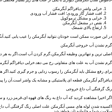
خرابی واشر دیافراگم آبگرمکن
افت فشار گاز ورودی؛ افت فشار آب ورودی
خرابی و مشکل ترموکوپل
نقص در مشعل آبگرمکن
ارتفاع بالای شمعک
در این صورت ممکن است خودتان نتوانید آبگرمکن را عیب یابی کنید.آن
گرم نشدن آب خروجی آبگرمکن
اصلی ترین و تنهاترین وظیفه آبگرمکن،گرم کردن آب است.اگر به هر دلی
گرم نشدن آب به علت های متفاوتی رخ می دهد.خرابی دیافراگم آبگر
برای رفع مشکل باید آبگرمکن را رسوب زدایی و جرم گیری کنید.اگر ه
دیافراگم آبگرمکن قطعه ای پلاستیکی و مشابه یک واشر است.آن را پیدا 
رنگ گرفتگی آب داغ خروجی
اگر اخیرا مشاهده کردید که آب داغ به رنگ های قهوه ای،قرمز،زرد و
اکسیده شدن لوله های مسی آبگرمکن علت اصلی رنگ گرفتگی آب داغ ا
سلامت شما و خانواده تان خواهد شد.