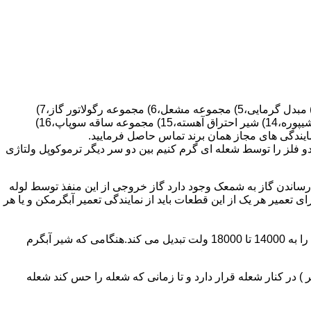
قطعات ساختمان آب گرم کن های دیواری شمعک دار عبارتند از : 1) کلاهک تعدیل،2) کلاهک تعدیل جریان دودکش،3) صفحه پشتی آبگرمکن،4) مبدل گرمایی،5) مجموعه مشعل،6) مجموعه رگولاتور گاز،7)
مجموعه رگولاتور آب،8) رویه آبگرمکن،9) صفحه پشتی آبگرمکن،10) رگولاتور آب در آبگرمکن های شمعک دار،11) بدنه،12) قاب برنجی،13) شیپوره،14) شیر احتراق آهسته،15) مجموعه ساقه سوپاپ،16)
و فلز را توسط شعله ای گرم کنیم بین دو سر دیگر ترموکوپل ولتاژی
ساندن گاز به شمعک وجود دارد گاز خروجی از این منفذ توسط لوله
عمیر هر یک از این قطعات باید از نمایندگی تعمیر آبگرمکن و یا هر
برد کنترل آبگرمکن:نیروی محرکه این برد از یک آدابتور یا دو عدد باتری 1/5 ولت تامین می شود.برای ایجاد جرقه یک تراس افزاینده این 3 ولت را به 14000 تا 18000 ولت تبدیل می کند.هنگامی که شیر آبگرم
در کنار شعله قرار دارد و تا زمانی که شعله را حس کند شعله