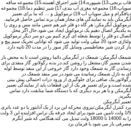
قاب برنجی،13) شیپوره،14) شیر احتراق آهسته،15) مجموعه ساقه
سوپاپ،16) مجموعه مغزی آب بندی،17) شیر تنظیم دما،18) مجموعه
دیافگرام و میل سوپاپ آب 19) ترموکوپل و … که ما برای تعمیر
آبگرمکن باید به نمایندگی های مجاز همان برند تماس حاصل فرمایید.
ترموکوپل آبگرمکن: هر گاه دو فلز غیر هم جنس مانند مس و روی را
به یکدیگر اتصال دهیم یک ترموکوپل ایجاد می شود.حال اگر محل
اتصال دو فلز را توسط شعله ای گرم کنیم بین دو سر دیگر ترموکوپل
ولتاژی حدود 20 میلی ولت تولید می شود که توانایی تحریک سیم پیچ و
باز کردن شیر مغناطیسی وسایل گاز سوز را در مدت 20 ثانیه دارد.
شمعک آبگرمکن: شمعک در آبگرمکن دائما روشن است تا به محض باز
شدن مسیر گاز،مشعل را روشن کند.در بدنه رگولاتور گاز منفذی برای
رساندن گاز به شمعک وجود دارد گاز خروجی از این منفذ توسط لوله
ای به نازل شمعک رسانیده می شود.در سر منفذ شمعک در
رگولاتور،یک صافی برای جلوگیری از ورود ذرات احتمالی پیش بینی
شده است.و برای تعمیر هر یک از این قطعات باید از نمایندگی تعمیر
آبگرمکن و یا هر برند دیگری که با دستگاه شما متابقت دارد تماس
بگیرید.
تعمیر آبگرمکن
برد کنترل آبگرمکن:نیروی محرکه این برد از یک آدابتور یا دو عدد باتری
1/5 ولت تامین می شود.برای ایجاد جرقه یک تراس افزاینده این 3 ولت
را به 14000 تا 18000 ولت تبدیل می کند.هنگامی که شیر آبگرم
مصرفی باز می شود با فرمان برد