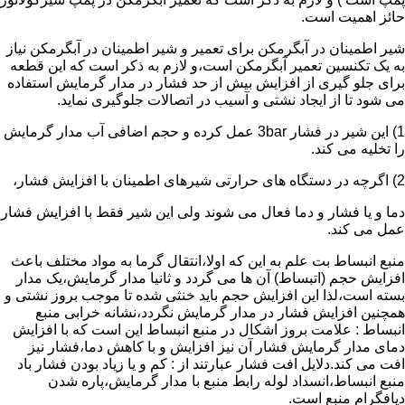
حائز اهمیت است.
شیر اطمینان در آبگرمکن برای تعمیر و شیر اطمینان در آبگرمکن نیاز
به یک تکنسین تعمیر آبگرمکن است،و لازم به ذکر است که این قطعه
برای جلو گیری از افزایش بیش از حد فشار در مدار گرمایش استفاده
می شود تا از ایجاد نشتی و آسیب در اتصالات جلوگیری نماید.
1) این شیر در فشار 3bar عمل کرده و حجم اضافی آب مدار گرمایش
را تخلیه می کند.
2) اگرچه در دستگاه های حرارتی شیرهای اطمینان با افزایش فشار،
دما و یا فشار و دما فعال می شوند ولی این شیر فقط با افزایش فشار
عمل می کند.
منبع انبساط بت علم به این که اولا،انتقال گرما به مواد مختلف باعث
افزایش حجم (اتبساط) آن ها می گردد و ثانیا مدار گرمایش،یک مدار
بسته است،لذا این افزایش حجم باید خنثی شده تا موجب بروز نشتی و
همچنین افزایش فشار در مدار گرمایش نگردد،نشانه خرابی منبع
انبساط : علامت بروز اشکال در منبع انبساط این است که با افزایش
دمای مدار گرمایش فشار آن نیز افزایش و با کاهش دما،فشار نیز
افت می کند.دلایل افت فشار عبارتند از : کم و یا زیاد بودن فشار باد
منبع انبساط،انسداد لوله رابط منبع با مدار گرمایش،پاره شدن
دیافگرام منبع است.