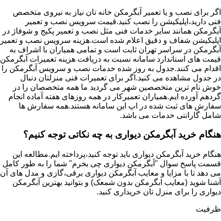
اگر برای نصب و یا تعمیر آبگرمکن خانه تان نیاز به نیروی متخصص
فنی دارید،اپلیکیشن را نصب کنید.قیمت سرویس نصب و تعمیر
آبگرمکن همانند سایر خدمات فنی مثل نصب و تعمیر پکیج و شوفاژ در
اپلیکیشن شفاف و دقیق اعلام شده است.هزینه سرویس نصب و تعمیر
آبگرمکن در سراسر تهران ثابت است و تمامی همیاران با اشراف به
قیمت های استاندارد سامانه نسبت به دریافت هزینه تعمیرات آبگرمکن
اقدام می کنند.جدول به روز شده خدمات نصب و سرویس آبگرمکن را
در جدول مشاهده می کنید.اگر برای تعمیرات فنی منزلتان دنبال
خوش نام ترین متخصصین شهر می گردید ما همه متخصصان را در
گردهم آورده ایم.همیاران تعمیرکار در همه روزهای هفته آماده انجام
سفارش های ثبت شده در اپ این سامانه هستند.همه سفارش ها
شامل گارانتی خدمات می باشد.
هنگام خرید آبگرمکن دیواری به چه نکاتی توجه کنیم؟
هنگام خرید آبگرمکن دیواری باید توجه کنید،پرداخته ایم.مطالعه این
قسمت پاسخ سوال "آبگرمکن دیواری چی بخرم" شما را به طور کامل
می دهد تا با مزایا و معایب آبگرمکن دیواری برقی،گازی و مدل های آن
آشنا شوید (معایب ابگرمکن بدون شمعک) و بتوانید بهترین آبگرمکن
دیواری را برای منزل تان خریداری کنید.
ظرفیت