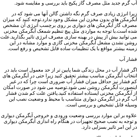
آب گرم جدید مثل مصرف گاز پکیج باید بررسی و مقایسه شود.
زیرا انرژی زیادی صرف گرم نگه داشتن گالن آنها می شود که در
آبگرمکن های بدون مخزن این مشکل وجود ندارد.توجه کنید که میزان
مصرف گاز آبگرمکن های دیواری بر روی برچسب انرژی آن مشخص
شده است.با توجه به مواردی مثل پیچ تنظیم شمعک آبگرمکن مخزنی
می توانید بیش از پیش در بهینه سازی مصرف انرژی تاثیر بگذارید.علت
روشن نشدن مشعل آبگرمکن مخزنی گازی و موارد مشابه در این
زمینه بیشتر مواقع با یک تنظیمات ساده قابل تشخیص و رفع است.
فشار آب
اگر فشار آب در محل زندگی شما پایین تر از حد معمول است باید در
انتخاب آبگرمکن مناسب بیشتر تحقیق کنید زیرا حتی در آبگرمکن های
کم فشار نیز حداقل میزان فشار آب ضروری است چرا که در غیر
اینصورت آبگرمکن روشن نمی شود.توصیه می شود در صورت امکان
از آبگرمکن مخزنی ایستاده استفاده کنید.یافتن علت کم شدن فشار
آب گرم در آبگرمکن دیواری متناسب با محیط و وضعیت نصب این
وسیله قابل تشخیص و بررسی است.
علاوه بر این موارد بررسی وضعیت ورودی و خروجی آبگرمکن دیواری
و توجه به نصب صحیح تجهیزات در هنگام راه اندازی آبگرمکن دیواری
در این امر تاثیر بسزایی دارد.