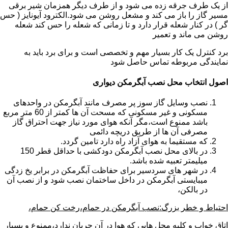
از یک طرف جرقه زده می شود و از طرف دیگر همزمان شیر برقی
مسیر گاز را باز می کند و مشعل روشن می شود.الکترود آیونایز ( حس
گر ) در کنار شعله قرار دارد و تا زمانی که شعله را حس کند شعله
روشن می ماند و تعمیر
برد کنترل یک کار بسیار مهم و تخصصی است و برای برد باید به
نمایندگی مربوطه تماس حاصل شود
اصول انتخاب محل نصب آبگرمکن دیواری
نصب وسایل گاز سوز پر مصرف مانند آبگرمکن در واحدهای
مسکونی و غیر مسکونی که مسحت آن ها کمتر از 60 متر مربع
باشد ممنوع است،مگر آنکه هوای مورد نیاز جهت احتراق گاز
مصرفی آن ها از طریق دریچه دائمی
که مستقیما به هوای آزاد راه دارد تامین گردد.
در بالای محل نصب آبگرمکن دودکشی با حداقل قطر 150
میلیمتر تعبیه شده باشد.
در شهر های سردسیر برای حفاظت آبگرمکن در برابر یخ زدگی
میبایستی آبگرمکن در داخل ساختمان نصب شود و از نصب آن
در بالکن،
احتیاط و خطر بزرگ:نصب آبگرمکن در حمام،رخت کن حمام،
اتاق خواب و کلیه محل هایی که هوا در آن جریان ندارد،ممنوع و بسیار