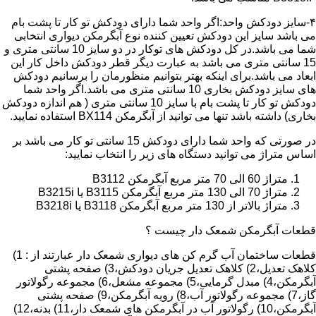
۴-سایز دودکش واحد:اگر واحد شما دارای دودکش تو کار تا پشت بام
می باشد سایز این دودکش تعیین کننده نوع آبگرمکن دیواری انتخابی
شما می باشد.در کل دودکش های توکار در دو سایز 10 سانتی متری و
15 سانتی متری می باشد به عبارت دیگر قطر دودکش داخل کار این
ابعاد می باشد.برای اینکه بهتر بتوانیم منظورمان را برسانیم دودکش
های سایز دودکش بخاری 10 سانتی متری می باشد.اگر واحد شما
دودکش تو کار تا پشت بام با سایز 10 سانتی متری ( هم اندازه دودکش
بخاری) داشته باشد تنها می توانید از آبگرمکن BX114 استفاده نمایید.
در صورتی که واحد شما دارای دودکش 15 سانتی تو کار می باشد بر
اساس متراژ می توانید دستگاه های زیر را انتخاب نمایید:
متراژ 60 الی 70 متر مربع آبگرمکن B3112
متراژ 70 الی 130 متر مربع آبگرمکن B3115 یا B3215i
متراژ بالاتر از 130 متر مربع آبگرمکن B3118 یا B3218i
قطعات آبگرمکن شمعک دار چیست ؟
قطعات ساختمان آب گرم کن های دیواری شمعک دار عبارتند از : 1)
کلاهک تعدیل،2) کلاهک تعدیل جریان دودکش،3) صفحه پشتی
آبگرمکن،4) مبدل گرمایی،5) مجموعه مشعل،6) مجموعه رگولاتور
گاز،7) مجموعه رگولاتور آب،8) رویه آبگرمکن،9) صفحه پشتی
آبگرمکن،10) رگولاتور آب در آبگرمکن های شمعک دار،11) بدنه،12)