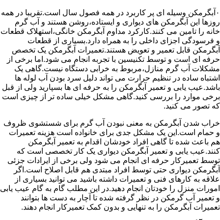
۰آبگرمکن وسیله ای پر کاربرد در همه فصول سال است.تقریبا در همه
روزها این آبگرمکن های دیواری و ایستاده،روشن هستند و آب گرم
خانه را تامین می کنند.کارکرد مداوم آبگرمکن خانگی،استهلاک قطعات
و فرسودگی اجزای داخلی را به همراه دارد.بسیاری از قطعات
آبگرمکن قابل تعمیر و تعویض هستند.تعمیرات آبگرمکن یک تخصص
حرفه ای است و توسط تکنیسین با تجربه انجام می شود.اما برخی از
مشکلات آب گرم منازل،مربوط به خرابی دستگاه نیست.گاهی یک
اشتباه ساده در تنظیم حرارت می تواند دلیل سرد بودن آب لوله ها
باشد.عیب یابی و تعمیر آبگرمکن را به حرفه ای ها بسپارید ولی از قبل
برخی موارد را بررسی کنید.گاهی مشکل خیلی ساده تر از چیزی است
که تصور می کنید.
خراب شدن آبگرمکن به معنی نبودن آب گرم برای شستشوی ظروف
و حمام است.این یک مشکل جدی برای خانواده است هزینه تعمیرات
هم باعث شده تا گاهی افراد خودشان اقدام به تعمیر آبگرمکن
کنند.عیب یابی و تعمیر آبگرمکن دیواری یک کار تخصصی است که
توسط تعمیرکار حرفه ای انجام می شود ولی برخی از ایرادات جزئی
آبگرمکن دیواری حتی توسط افراد مبتدی هم قابل اصلاح است.اگر
علاقه به کارهای فنی و تعمیرات داشته باشید می توانید بسیاری از
امورات منزل را خودتان انجام دهید.در این مطلب گام به گام عیب یابی
و تعمیر آب گرمکن در نظر گرفته شده تا آچار به دست ها بتوانند
تعمیرات آبگرمکن را به تنهایی و بدون کمک تعمیرکار انجام دهند.