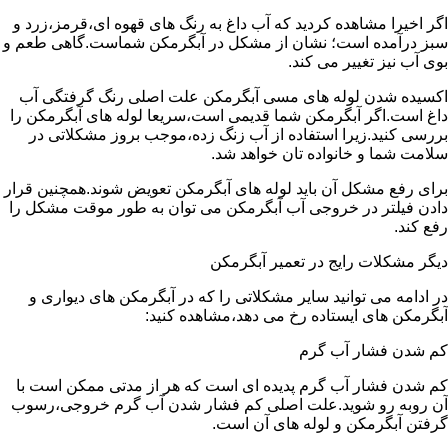
اگر اخیرا مشاهده کردید که آب داغ به رنگ های قهوه ای،قرمز،زرد و
سبز درآمده است؛ نشان از مشکل در آبگرمکن شماست.گاهی طعم و
بوی آب نیز تغییر می کند.
اکسیده شدن لوله های مسی آبگرمکن علت اصلی رنگ گرفتگی آب
داغ است.اگر آبگرمکن شما قدیمی است،سریعا لوله های آبگرمکن را
بررسی کنید.زیرا استفاده از آب زنگ زده،موجب بروز مشکلاتی در
سلامت شما و خانواده تان خواهد شد.
برای رفع مشکل آن باید لوله های آبگرمکن تعویض شوند.همچنین قرار
دادن فیلتر در خروجی آب آبگرمکن می توان به طور موقت مشکل را
رفع کند.
دیگر مشکلات رایج در تعمیر آبگرمکن
در ادامه می توانید سایر مشکلاتی را که در آبگرمکن های دیواری و
آبگرمکن های ایستاده رخ می دهد،مشاهده کنید:
کم شدن فشار آب گرم
کم شدن فشار آب گرم پدیده ای است که هر از مدتی ممکن است با
آن روبه رو شوید.علت اصلی کم فشار شدن آب گرم خروجی،رسوب
گرفتن آبگرمکن و لوله های آن است.