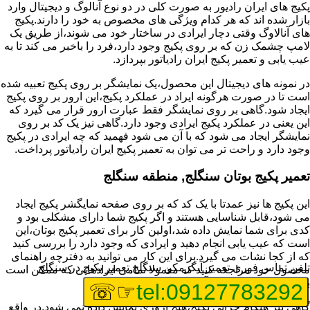
پکیج های ایران رادیور به صورت کلی در دو نوع آنالوگ و دیجیتال وارد
بازار شده اند که هر کدام ویژگی های مخصوص به خود را دارند.پکیج
های آنالاوگ وقتی دچار ایرادی در ساختار خود می شوند،از طریق یک
لامپ چشمک زن که بر روی پکیج وجود دارد،فرد را باخبر می کند تا به
عیب یابی و تعمیر پکیج ایران رادیاتور بپردازد.
در نمونه های دیجیتال این محصول،یک نمایشگر بر روی پکیج تعبیه شده
است تا در صورت هرگونه ایراد در عملکرد پکیج،این ارور بر روی پکیج
ایجاد شود.گاهی بر روی نمایشگر فقط عبارت ارور قرار می گیرد که
این یعنی در عملکرد پکیج ایرادی وجود دارد.گاهی نیز یک کد بر روی
نمایشگر ایجاد می شود که با آن می شود فهمید که چه ایرادی در پکیج
وجود دارد و راحت تر می توان به تعمیر پکیج ایران رادیاتور پرداخت.
تعمیر پکیج بوتان سنگلج, منطقه سنگلج
این پکیج ها نیز عمدتا با یک کد که بر روی صفحه نمایگشر پکیج ایجاد
می شود،قابل شناسایی هستند و اگر پکیج شما دارای مشکلی بود و
کدی برای شما نمایش داده شد،اولین کار برای تعمیر پکیج بوتان،این
است که عیب یابی انجام دهید و ایرادی که وجود دارد را بررسی کنید
که از کجا نشات می گیرد.برای این کار می توانید به دفترچه راهنمای
تلفن تماس فوری
تعمیر آبگرمکن سنگلج,تعمیر پکیج در سنگلج
محصول خود مراجعه کنید که معمولا تمامی ایرادهایی که ممکن است
برای پکیج پیش بیاید در آن قرار گرفته است.
☞☏
tel:09127783292
گاهی نیز هنگام خرابی پکیج،هیچ اروری نمایش داده نمی شود.در واقع