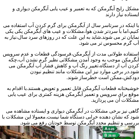
مشکل رایج آبگرمکن که به تعمیر و عیب یابی آبگرمکن دیواری و
ایستاده نیاز دارند
با اینکه در سرتاسر سال از آبگرمکن برای گرم کردن آب استفاده می
کنیم،اما با سردتر شدن هوا،مشکلات و عیب های آبگرمکن یکی یکی
نمایان تر می شوند.شاید به این علت که در روزهای سرد سال،نیاز به
آب گرم محسوس تر می شود.
استفاده طولانی مدت از آبگرمکن،فرسودگی قطعات و عدم سرویس
آبگرمکن موجب به وجود آمدن مشکلاتی نظیر گرم نشدن آب،چکه
کردن آب از دستگاه،تغییر رنگ آب و کاهش فشار آب آبگرمکن می
شود.در برخی موارد نیز این مشکلات مانند تنظیم نبودن
دودکش،ممکن است خطرساز شوند.
خوشبختانه قطعات آبگرمکن قابل تعمیر و تعویض هستند.با اقدام به
موقع برای سرویس و تعمیر آبگرمکن هزینه کمتری برای عیب یابی
مشکلات آن می پردازید.
گاهی نیز برخی مشکلات در آبگرمکن دیواری و ایستاده مشاهده می
شود که نشان دهنده خرابی دستگاه شما نیست.معمولا این مشکلات با
بررسی و تنظیم مجدد آبگرمکن توسط خودتان رفع می شود.