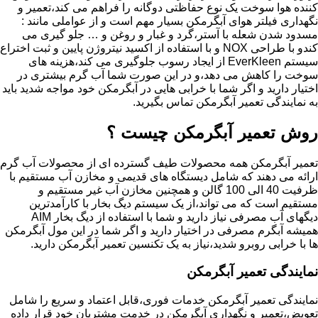
کننده هوا سوخت یک نوع حفاظتی دوگانه را فراهم می کند،تعمیر و
نگهداری فیلتر هوای آبگرمکن بسیار مهم است و از عواملی مانند :
مسدود شدن شعله با آستر،گرد و غبار و روغن و … جلو گیری می
کندو با طراحی NOX و با استفاده از اکسید نیتروژن پایین و ثبت اختراع
سیستم EverKleen از ایجاد رسوب جلوگیری می کند،هزینه های
سوخت را کاهش می دهد،و در این صورت شما آب گرم بیشتری در
اختیار دارید و اگر شما با خرابی هایی در آبگرمکن خود مواجه شدید باید
به نمایندگی تعمیر آبگرمکن تماس بگیرید.
روش تعمیر آبگرمکن چیست ؟
تعمیر آبگرمکن همه محصولات طیف گسترده ای از محصولات آب گرم
ارائه می دهند که شامل دیستگاه های قدیمی و مخازن آب مستقیم با
ظرفیت 40 الی 100 گالن و همچنین مخازن آب غیر مستقیم و
مستقیم است که می تواند،از یک سیستم دیگ بخار با کارآمدترین
دیگهای آب مصرفی نیاز دارید و شما با استفاده از دیگ بخار AIM
همیشه آبگرم مصرفی در اختیار دارید و اگر شما در این مول آبگرمکن
ها با خرابی روبرو شدید،نیاز به یک تکنسین تعمیر آبگرمکن دارید.
نمایندگی تعمیر آبگرمکن
نمایندگی تعمیر آبگرمکن خدمات فوری،قابل اعتماد و سریع را شامل
تعویض،تعمیر و نگهداری آبگرمکن در خدمت مشتریان خود قرار داده