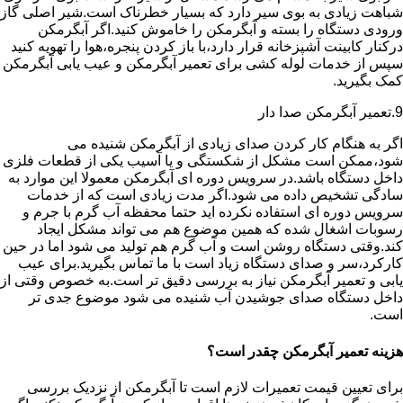
شباهت زیادی به بوی سیر دارد که بسیار خطرناک است.شیر اصلی گاز
ورودی دستگاه را بسته و آبگرمکن را خاموش کنید.اگر آبگرمکن
درکنار کابینت آشپزخانه قرار دارد،با باز کردن پنجره،هوا را تهویه کنید
سپس از خدمات لوله کشی برای تعمیر آبگرمکن و عیب یابی آبگرمکن
کمک بگیرید.
9.تعمیر آبگرمکن صدا دار
اگر به هنگام کار کردن صدای زیادی از آبگرمکن شنیده می
شود،ممکن است مشکل از شکستگی و یا آسیب یکی از قطعات فلزی
داخل دستگاه باشد.در سرویس دوره ای آبگرمکن معمولا این موارد به
سادگی تشخیص داده می شود.اگر مدت زیادی است که از خدمات
سرویس دوره ای استفاده نکرده اید حتما محفظه آب گرم با جرم و
رسوبات اشغال شده که همین موضوع هم می تواند مشکل ایجاد
کند.وقتی دستگاه روشن است و آب گرم هم تولید می شود اما در حین
کارکرد،سر و صدای دستگاه زیاد است با ما تماس بگیرید.برای عیب
یابی و تعمیر آبگرمکن نیاز به بررسی دقیق تر است.به خصوص وقتی از
داخل دستگاه صدای جوشیدن آب شنیده می شود موضوع جدی تر
است.
هزینه تعمیر آبگرمکن چقدر است؟
برای تعیین قیمت تعمیرات لازم است تا آبگرمکن از نزدیک بررسی