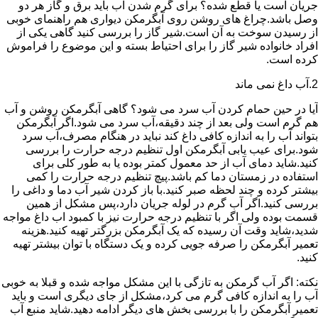
جریان است یا قطع شده؟ برای گرم شدن آب باید برق و گاز هر دو
وصل باشد.چراغ های روشن روی آبگرمکن دیواری هم راهنمای خوبی
از رسیدن سوخت به آن است.شیر گاز را بررسی کنید گاهی یکی از
افراد خانواده شیر گاز را برای احتیاط بسته و این موضوع را فراموش
کرده است.
2.آب داغ نمی ماند
آیا در حین حمام کردن آب سرد می شود؟ گاهی آبگرمکن روشن و آب
هم گرم است ولی بعد از چند دقیقه،آب سرد می شود.اگر آبگرمکن
بتواند آب را به اندازه کافی داغ کند نباید در هنگام مصرف،آب سرد
شود.برای عیب یابی آبگرمکن اول تنظیم درجه حرارت را بررسی
کنید.شاید دمای آب از حد معمول کمتر بوده یا به طور کلی برای
استفاده در زمستان دما کم باشد.پیچ تنظیم درجه حرارت را کمی
بیشتر کرده و چند لحظه صبر کنید.با باز کردن شیر آب دما و داغی را
بررسی کنید.اگر آب گرم در لوله جریان دارد،پس مشکل از همین
قسمت بوده ولی اگر با تنظیم درجه حرارت نیز با کمبود اب داغ مواجه
شدید،شاید وقت آن رسیده که یک آبگرمکن بزرگتر تهیه کنید.هزینه
تعمیر آبگرمکن را صرفه جویی کرده و یک دستگاه با توان بیشتر تهیه
کنید.
نکته: اگر آب گرمکن به تازگی با این مشکل مواجه شده و قبلا به خوبی
آب را به اندازه کافی گرم می کرد،مشکل از جای دیگری است و باید
تعمیر آبگرمکن را با بررسی بخش های دیگر ادامه دهید.شاید منبع آب