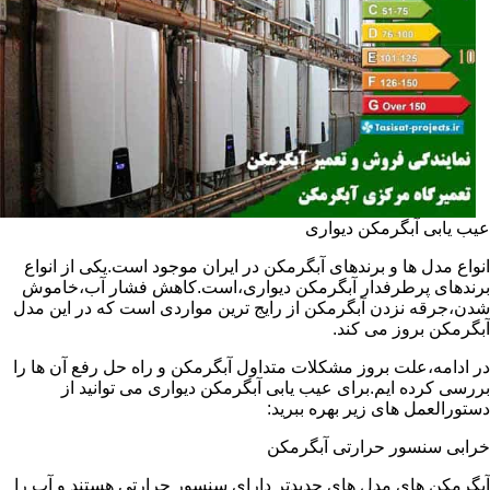
عیب یابی آبگرمکن دیواری
انواع مدل ها و برندهای آبگرمکن در ایران موجود است.یکی از انواع
برندهای پرطرفدار آبگرمکن دیواری،است.کاهش فشار آب،خاموش
شدن،جرقه نزدن آبگرمکن از رایج ترین مواردی است که در این مدل
آبگرمکن بروز می کند.
در ادامه،علت بروز مشکلات متداول آبگرمکن و راه حل رفع آن ها را
بررسی کرده ایم.برای عیب یابی آبگرمکن دیواری می توانید از
دستورالعمل های زیر بهره ببرید:
خرابی سنسور حرارتی آبگرمکن
آبگرمکن های مدل های جدیدتر دارای سنسور حرارتی هستند و آب را