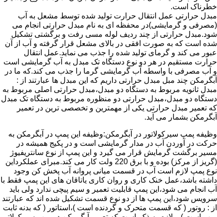
خطرناک است.
مبدل حرارتی عمل انتقال حرارت تولید شده توسط مشعل به آب
(مصرفی و گرمایشی)در محفظه ای به نام مبدل حرارتی انجام می
شود.مبدل حرارتی از چند ردیف لوله مسی رفت و برگشتی تشکیل
شده است که به صورت افقی در بالای مشعل قرار گرفته و آب از آن
عبور می کند و گرمای تولید شده را جذب می نماید.عمل انتقال
حرارت مستقیم در هر دو نوع دستگاه تک مبدل به آب گرمایشی است
و آب مصرفی با واسطه آب گرمایشی گرما را جذب می کند.که ما در
آبگرمکن چند مبل مبدل حرارتی داریم که این مبدل ها عبارتند از :
مبدل ثانویه مربوط به دستگاه دو مبدل،مبدل حرارتی اصلی مربوط به
دستگاه دو مبدل،مبدل حرارتی دو منظوره مربوط به دستگاه تک مبدل
که تعمیر مبدل حرارتی یکی از مهمترین و تخصصی ترین در تعمیر
آبگرمکن بشمار می آید.
وظیفه پمپ سیرکولاتور در آبگرمکن:وظیفه این پمپ در آبگرمکن به
حرکت در آوردن آب در مدار گرمایشی است و در پکیج همیشه در
مسیر برگشت گرمایش قرار می گیرد و این پمپ از نوع سانتریفیوژ
(گریز از مرکز) بوده و با برق 220 ولت کار می کند.مبرای عملکرداین
نوع پمپ لازم است آب در قسمت میانی پروانه آب پخش کن وجود
داشته باشد،عمل خنک کاری و روان کاری یاتاقان های این پمپ فقط با
آب انجام می شود،این پمپ قابلیت تعمیر و سیم پیچی ندارد ولی باید
سرویس شود،این پمپ ها از دو نوع قسمت تشکیل شده اند که عبارتند
از : روتور ( که قسمت متحرک و گردنده است )،استاتور ( که بدنه ثابت
پمپ است ) و لازم به ذکر است که تعمیر آبگرمکن در پمپ سیرکولاتور