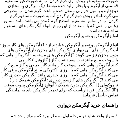
صورت مستقیم،در روش اول گرم کردن آب به صورت غیر مستقیم
قسمتی از آبگرم و یا بخار تولید شده توسط دیگ مرکزی به مخازن
دوجداره و یا مبل حرارتی منتقل شده و باعث گرم شدن آب مصرفی
می گردد.امادر روش دوم گرم کردن آب به صورت مستقیم گرم
کردن آب در تماس مستقیم باسطح گرم کننده می باشد مانند سماور
زغالی و نفتی که با استفاده از این روش انواع آبگرمکن های مستقیم
ساخته شده است.
انواع آبگرمکن و تعمیر آبگرمکن
انواع آبگرمکن و تعمیر آبگرمکن عبارتند از : 1) آبگرمکن های گاز سوز :
آب گرمکن های آنی دیواری,آبگرمکن های مخزن دار,آبگرمکن های
بدون مخزن نیز می گویند.2) آبگرمکن های مستقیم : آبگرمکن هایی که
با سوخت مایع مانند نفت سفید،نفت گاز ( گازوئیل ) کار می
کنند,آبگرمکن هایی که با سوخت گاز مانند گاز طبیعی و گاز مایع کار
می کنند,آبگرمکن هایی که با انرژی الکتریکی مانند آبگرمکن برقی کار
می کنند,آبگرمکن هایی که با انرژی حیدری مانند آبگرمکن حیدری کار
می کنند.3) آبگرمکن های گازسوز دیواری : آبگرمکن شمعک دار (
ترموکوپلی ) | آبگرمکن بدون شمعک ( آیونایز ),آبگرمکن پیلوت موقت
(IP),آبگرمکن فن دار،است که برای تعمیر آبگرمکن باید به نمایندگی
تماس حاصل فرمایید.
راهنمای خرید آبگرمکن دیواری
۱-متراژ واحد:شاید در مرحله اول به نظر بیاید که متراژ واحد شما