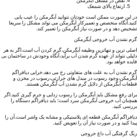
نقص در مشعل آبگرمکن
ارتفاع بالای شمعک
در این صورت ممکن است خودتان نتوانید آبگرمکن را عیب یابی
کنید.آنگاه متخصص و تعمیرکار آبگرمکن می تواند مشکل را سریعا
تشخیص دهد و در صورت نیاز آبگرمکن را تعمیر کند.
گرم نشدن آب خروجی آبگرمکن
اصلی ترین و تنهاترین وظیفه آبگرمکن،گرم کردن آب است.اگر به هر
دلیلی نتواند از عهده گرم شدن آب برآید،آنگاه وجودش در ساختمان بی
فایده خواهد بود.
گرم نشدن آب به علت های متفاوتی رخ می دهد.خرابی دیافراگم
آبگرمکن،وجود رسوب در مبدل های حرارتی،رسوب در مخزن و
قطعات آبگرمکن از دلایل گرم نشدن آب آبگرمکن هستند.
برای رفع مشکل باید آبگرمکن را رسوب زدایی و جرم گیری کنید.اگر
همچنان آب خروجی آبگرمکن سرد است؛ باید دیافراگم دستگاه را
بررسی کنید.
دیافراگم آبگرمکن قطعه ای پلاستیکی و مشابه یک واشر است.آن را
پیدا کنید و در صورت نیاز آن را تعویض کنید.
رنگ گرفتگی آب داغ خروجی