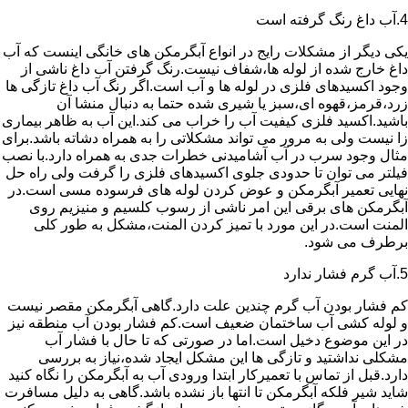
4.آب داغ رنگ گرفته است
یکی دیگر از مشکلات رایج در انواع آبگرمکن های خانگی اینست که آب
داغ خارج شده از لوله ها،شفاف نیست.رنگ گرفتن آب داغ ناشی از
وجود اکسیدهای فلزی در لوله ها و آب است.اگر رنگ آب داغ تازگی ها
زرد،قرمز،قهوه ای،سبز یا شیری شده حتما به دنبال منشا آن
باشید.اکسید فلزی کیفیت آب را خراب می کند.این آب به ظاهر بیماری
زا نیست ولی به مرور می تواند مشکلاتی را به همراه دشاته باشد.برای
مثال وجود سرب در آب آشامیدنی خطرات جدی به همراه دارد.با نصب
فیلتر می توان تا حدودی جلوی اکسیدهای فلزی را گرفت ولی راه حل
نهایی تعمیر آبگرمکن و عوض کردن لوله های فرسوده مسی است.در
آبگرمکن های برقی این امر ناشی از رسوب کلسیم و منیزیم روی
المنت است.در این مورد با تمیز کردن المنت،مشکل به طور کلی
برطرف می شود.
5.آب گرم فشار ندارد
کم فشار بودن آب گرم چندین علت دارد.گاهی آبگرمکن مقصر نیست
و لوله کشی آب ساختمان ضعیف است.کم فشار بودن آب منطقه نیز
در این موضوع دخیل است.اما در صورتی که تا حال با فشار آب
مشکلی نداشتید و تازگی ها این مشکل ایجاد شده،نیاز به بررسی
دارد.قبل از تماس با تعمیرکار ابتدا ورودی آب به آبگرمکن را نگاه کنید
شاید شیر فلکه آبگرمکن تا انتها باز نشده باشد.گاهی به دلیل مسافرت