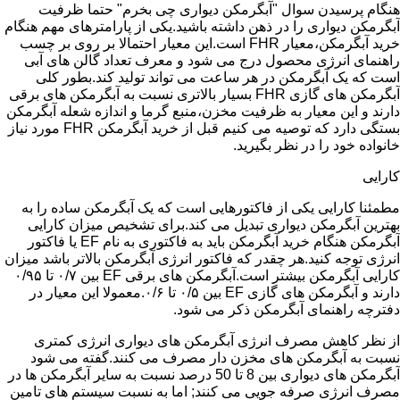
هنگام پرسیدن سوال "آبگرمکن دیواری چی بخرم" حتما ظرفیت
آبگرمکن دیواری را در ذهن داشته باشید.یکی از پارامترهای مهم هنگام
خرید آبگرمکن،معیار FHR است.این معیار احتمالا بر روی بر چسب
راهنمای انرژی محصول درج می شود و معرف تعداد گالن های آبی
است که یک آبگرمکن در هر ساعت می تواند تولید کند.بطور کلی
آبگرمکن های گازی FHR بسیار بالاتری نسبت به آبگرمکن های برقی
دارند و این معیار به ظرفیت مخزن،منبع گرما و اندازه شعله آبگرمکن
بستگی دارد که توصیه می کنیم قبل از خرید آبگرمکن FHR مورد نیاز
خانواده خود را در نظر بگیرید.
کارایی
مطمئنا کارایی یکی از فاکتورهایی است که یک آبگرمکن ساده را به
بهترین آبگرمکن دیواری تبدیل می کند.برای تشخیص میزان کارایی
آبگرمکن هنگام خرید آبگرمکن باید به فاکتوری به نام EF یا فاکتور
انرژی توجه کنید.هر چقدر که فاکتور انرژی آبگرمکن بالاتر باشد میزان
کارایی آبگرمکن بیشتر است.آبگرمکن های برقی EF بین ۰/۷ تا ۰/۹۵
دارند و آبگرمکن های گازی EF بین ۰/۵ تا ۰/۶.معمولا این معیار در
دفترچه راهنمای آبگرمکن ذکر می شود.
از نظر کاهش مصرف انرژی آبگرمکن های دیواری انرژی کمتری
نسبت به آبگرمکن های مخزن دار مصرف می کنند.گفته می شود
آبگرمکن های دیواری بین 8 تا 50 درصد نسبت به سایر آبگرمکن ها در
مصرف انرژی صرفه جویی می کنند; اما به نسبت سیستم های تامین