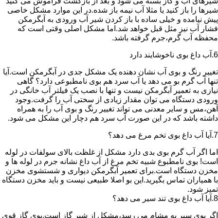
شیرهای آب و گاز بسته می شود و بعد از بازگشت فراموش می کنید
شیرها را باز کنید یا مثلا آب نیمه باز شده.در این موارد مشکل خاصی
پیش نیامده و خیلی ساده با باز کردن شیر آب ورودی به آبگرمکن
فشار آب نیز مثل قبل خواهد شد.اما مشکل اصلی وقتی است که
محفظه آب گرم،جرم گرفته باشد.
6.آب داغ بوی ناخوشایند دارد
تغییر رنگ و بوی آب نشان دهنده یک مشکل جدی در آبگرمکن است.آیا
تنها آب گرم بو می دهد یا آب سرد هم بوی نامطبوعی دارد؟ گاهی
نیازی به تعمیر آبگرمکن نیست و تنها با نصب یک فیلتر آب خانگی در
ورودی دستگاه می توان مقدار زیادی از سختی آب را گرفت.وجود
آهن،مس و سایر معدنی می تواند تغییر رنگ و بوی آب را به همراه
داشته باشد که در این صورت آب سرد هم دچار این مشکل می شود.
7.آیا آب داغ بوی تخم مرغ می دهد؟
اما اگر آب گرم بوی بدی دارد مشکل از غلظت بالای سولفات در لوله
است! بوی نامطبوع شبیه تخم مرغ از آب داغ نشانه جرم در لوله ها و
مخزن دستگاه است.برای تعمیر آبگرمکن دیواری و شستشوی مخزن
با همیاران تماس بگیرید.این بو اصلا طبیعی نیست و باید مخزن دستگاه
تمیز شود.
8.آیا آب داغ بوی تند سیر می دهد؟
اگر بوی سیر به مشام می رسد،مشکل از شیر گاز است.بوی گاز قوی