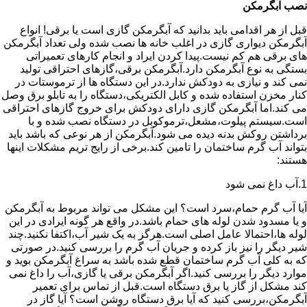
نصب آبگرمکن
قبل از هر اقدامی باید بدانید که آبگرمکن گازی است یا برقی! انواع
آبگرمکن دیواری گازی در اغلب خانه ها نصب شده ولی تعداد آبگرمکن
های برقی هم کم نیست.پیدا کردن ایراد و انجام کارهای تعمیراتی
بستگی به نوع آبگرمکن دارد.آبگرمکن برقی،گازهای احتراقی تولید
نمی کند و نیازی به دودکش ندارد.در این دستگاه ها از ترموستات در
کنار مخزن استفاده شده و کابل الکتریکی،دستگاه را به تابلو برق وصل
می کند.اما آبگرمکن گازی دارای دودکش برای خروج گازهای احتراقی
است.سیستم پیلوت،مشعل،ترموکوبل در دستگاه نصب شده و با
برداشتن روکش بدنه دیده می شود.آبگرمکن از هر نوعی که باشد باید
بتواند آب گرم ساختمان را تامین کند.برخی از رایج تریم مشکلات اینها
هستند:
1.آب داغ نمی شود
آیا آب گرم حمام،سرد است؟ این مشکل می تواند مربوط به آبگرمکن
و یا مسدود شدن لوله های حمام باشد.در واقع هر گونه ایرادی در این
لوله ها،احتمالا عامل اصلی است.هرگز به یک شیر آب،اکتفا نکنید.چند
شیر دیگر را نیز باز کرده و جریان آب گرم را بررسی کنید.در صورتی
که به کلی آب گرم ساختمان قطع شده باشد به سراغ آبگرمکن بوید و
موارد دیگر را بررسی کنید.اگر آبگرمکن برقی یا گازی،آب را داغ نمی
کند مشکل از گاز یا برق دستگاه است.قبل از تماس برای تعمیر
آبگرمکن،بررسی کنید که آیا برق دستگاه روشن است؟ آیا گاز در