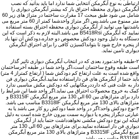
ارتباطی به نوع آبگرمکن انتخابی شما ندارد اما باید بدانید که نصب
آبگرمکن دیواری محفظه احتراق باز که بیشتر آبگرمکن دیواری را
شامل می شود طبق مبحث 17 مقرارت ساختما در متراژ های زیر 60
متر ممنوع می باشد.پس اگر متراژ واحدشما کمتر از 60 متر مربع می
باشدتنها می توانید از آبگرمکن دیواری محفظه احتراق بسته استفاده
نمایید که آبگرمکن B5418Rsi می باشد.البته لازم به ذکر است که این
دستگاه به دلیل وجود دودکش مخصوص دو جداره،دودکش آن تنها باد
از پنجره خارج شود تا بتوانداکسیژن کافی را برای احتراق آبگرمکن
دیواری تامین نماید.
۲-طبقه واحد:مورد بعدی که در انتخاب آبگرمکن دیواری تاثیر گذار
است طبقه وقوع ساختمان است،اگر واحد شما در طبقه آخرساختمان
واقع شده است به علت ارتفاع کم دودکش شما ( ارتفاع کمتراز 4 متر)
باید حتما از آبگرمکن های فن داراستفاده نمایید.آبگرمکن دیواری فن
دار به علت فنی که دارددرمکانهایی که دودکش مکش مناسبی ندارد
کمک به خروج محصولات احتراق می نماید.اگر واحد شما این شرایط را
دارد برای متراژهای بین 60 الی 130 متر مربع آبگرمکن B3315IF و
متراژهای بالای 130 متر مربع آبگرمکن B3318IF مناسب می باشد.
۳-نوع دودکش واحد:اگر در واحد شما دودکش رو کار می باشد یا به
عبارتی دیگراز پنجره یا دیواربه سمت بیرون خارج شده است به دلیل
اینکه این نوع دودکش مکشی نخواهدداشت حتما باید از آبگرمکن
دیواری فن دار استفاده نمایید.برای متراژهای بین 60 الی 130 متر
مربع آبگرمکن B3315IF و متراژهای بالای 130 متر مربع آبگرمکن
B3318IF مناسب می باشد.