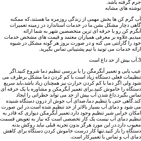
جرم گرفته باشد.
نوشته های مشابه
آب گرم کن ها بخش مهمی از زندگی روزمره ما هستند،که ممکنه
گاهی دچار مشکل بشن.ما در خدمات استاندارد در زمینه تعمیرات
آبگرم کن رو با حرفه ای ترین متخصصین شهر به شما ارائه
میدیم.علاوه بر معرفی همیاران معتمد و قیمت های مشخص خدمات
خود را گارانتی می کنه و در صورت بروز هر گونه مشکل در شیوه
ارائه خدمات می تونید با تیم پشتیبانی تماس بگیرید.
3.آب بیش از حد داغ است
عیب یابی و تعمیر آبگرمگن را با بررسی تنظیم دما شروع کنید.اگر
تنظیمات فعلی دستگاه زیاد است با کم کردن دما مشکل برطرف می
شود ولی اگر دما با کم کردن حرارت نیز همچنان زیاد باشد،باید سریع
دستگاه را خاموش کنید.برای تعمیر آبگرمکن و مشاوره با یک حرفه ای
تماس بگیرد.داغ شدن آب بیش از حد می تواند خطراتی را ایجاد
کند.گاهی حتی با تنظیم دما،صدای آب جوش از درون دستگاه شنیده
می شود و دمای آب بسیار بالاتر از حد تنظیم شده است.در این صورت
امکان خرابی شیر تنظیم وجود دارد.تعمیر آبگرمکن دیواری که قادر به
تنظیم دمای آب نیست یک کار تخصصی است که نیاز به تعویض قسمت
معیوب دارد.در این مورد هرگز بدون تجربه قبلی نباید روکش بدنه
دستگاه را باز کنید.تنها کار درست خاموش کردن دستگاه برای کاهش
دمای آب و تماس با تعمیرکار است.