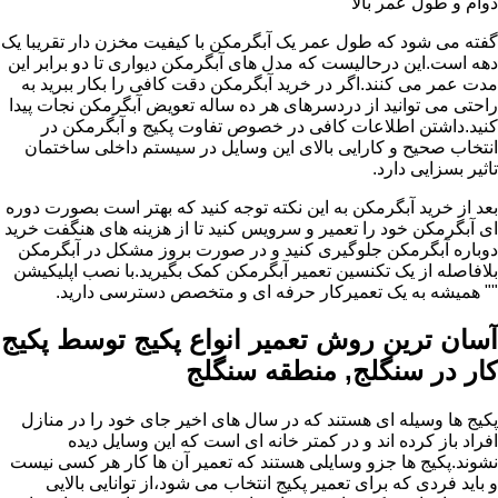
دوام و طول عمر بالا
گفته می شود که طول عمر یک آبگرمکن با کیفیت مخزن دار تقریبا یک
دهه است.این درحالیست که مدل های آبگرمکن دیواری تا دو برابر این
مدت عمر می کنند.اگر در خرید آبگرمکن دقت کافی را بکار ببرید به
راحتی می توانید از دردسرهای هر ده ساله تعویض آبگرمکن نجات پیدا
کنید.داشتن اطلاعات کافی در خصوص تفاوت پکیج و آبگرمکن در
انتخاب صحیح و کارایی بالای این وسایل در سیستم داخلی ساختمان
تاثیر بسزایی دارد.
بعد از خرید آبگرمکن به این نکته توجه کنید که بهتر است بصورت دوره
ای آبگرمکن خود را تعمیر و سرویس کنید تا از هزینه های هنگفت خرید
دوباره آبگرمکن جلوگیری کنید و در صورت بروز مشکل در آبگرمکن
بلافاصله از یک تکنسین تعمیر آبگرمکن کمک بگیرید.با نصب اپلیکیشن
"" همیشه به یک تعمیرکار حرفه ای و متخصص دسترسی دارید.
آسان ترین روش تعمیر انواع پکیج توسط پکیج
کار در سنگلج, منطقه سنگلج
پکیج ها وسیله ای هستند که در سال های اخیر جای خود را در منازل
افراد باز کرده اند و در کمتر خانه ای است که این وسایل دیده
نشوند.پکیج ها جزو وسایلی هستند که تعمیر آن ها کار هر کسی نیست
و باید فردی که برای تعمیر پکیج انتخاب می شود،از توانایی بالایی