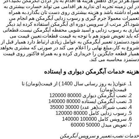
شود.هرگز برای کاهش هزینه ها اقدام به باز کردن آبگرمکن نکنید.اگر
در این زمینه تجربه ای ندارید هر اقدامی می تواند خسارت بیشتری به
همراه داشته باشد و هزینه بیشتری روی دست تان بگذارد.به همراه
تعمیرات معمولا جرم گیری و رسوب زدایی آبگرمکن هم انجام می
شود.اگر مرتب از سرویس دوره ای آبگرمکن استفاده کرده اید دیگر
نیازی به رسوب زدایی و اسید شویی محفظه آبگرمکن نیست.قطعاتی
که باید تعویض شوند هم با توجه به قیمت قطعات،تعیین قیمت می
شود.دستمزد تعمیر آبگرمکن به عوامل زیادی ارتباط دارد همیار قبل از
شروع به کار،مبلغ نهایی را اعلام می کند در صورتی که مشتری بخواهد
همیار قطعه جایگزین را خریداری کرده و به همراه فاکتور روی قیمت
دستمزد محاسبه می کند.
هزینه خدمات آبگرمکن دیواری و ایستاده
عنوان( به روز رسانی سال 1400 ) از قیمت(تومان) تا
قیمت(تومان)
نصب آبگرمکن دیواری 80000 120000
نصب آبگرمکن ایستاده 80000 140000
نصب شیرآلات(هر عدد) 30000 35000
رسوب زدایی کامل 80000 120000
سرویس کامل 100000 140000
تعویض مبدل 50000 60000
خدمات نصب،تعمیر و سرویس آبگرمکن