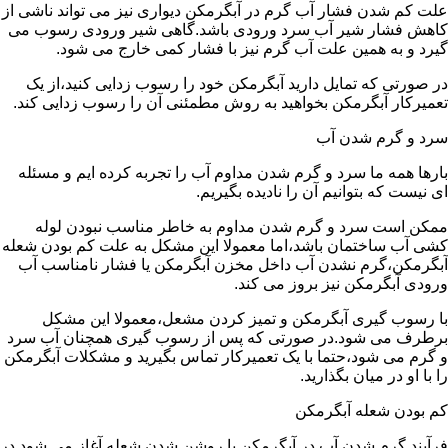
علت کم شدن فشار آب گرم در آبگرمکن دیواری نیز می تواند ناشی از
کاهش فشار شیر آب سرد ورودی باشد.گاهی شیر ورودی رسوب می
گیرد و به همین علت آب گرم نیز با فشار کمی خارج می شود.
در صورتی که تمایل دارید آبگرمکن خود را رسوب زدایی کنید،از یک
تعمیرکار آبگرمکن بخواهید به روش مطمئنی آن را رسوب زدایی کند.
سرد و گرم شدن آب
بارها همه ما سرد و گرم شدن مداوم آب را تجربه کرده ایم و مسئله
ای نیست که بتوانیم آن را نادیده بگیریم.
ممکن است سرد و گرم شدن مداوم به خاطر مناسب نبودن لوله
کشی آب ساختمان باشد،اما معمولا این مشکل به علت کم بودن شعله
آبگرمکن،گرم نشدن آب داخل مخزن آبگرمکن یا فشار نامناسب آب
ورودی آبگرمکن نیز بروز می کند.
با رسوب گیری آبگرمکن و تمیز کردن مشعل،معمولا این مشکل
برطرف می شود.در صورتی که پس از رسوب گیری همچنان آب سرد
و گرم می شود،حتما با یک تعمیرکار تماس بگیرید و مشکلات آبگرمکن
را با او در میان بگذارید.
کم بودن شعله آبگرمکن
فرآیند گرم شدن آب در آبگرمکن با روشن شدن شعله آغاز می شود.در