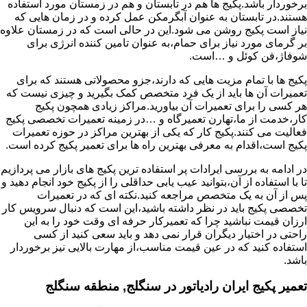
برخوردار باشد.پکیج ها هم در تابستان و هم در زمستان مورد استفاده
هستند.در تابستان به عنوان آبگرمکن عمل کرده و در زمان هایی که
نیاز است پکیج روشن می شود.این در حالی است که در زمستان علاوه
بر گرمای مورد نیاز برای حمام،به عنوان تامین کننده انرژی برای
شوفاژ،فن کوئل و …است.
پکیج ها با تمام مزیت هایی که دارند،جزو محصولاتی هستند که برای
تعمیرات آن ها باید از یک فرد متخصص کمک بگیرید و چیزی نیست که
هر کسی را برای تعمیرات آن بیاورید.مراکز زیادی همچون پکیج
کار،خدمت از ما،تهارن تعمیرگاه و …در زمینه تعمیرات تخصصی پکیج
فعالیت می کنند.پکیج کار که یکی از بهترین مراکز در حوزه تعمیرات
پکیج است،اقدام به معرفی بهترین راه ها برای تعمیر پکیج کرده است.
در ادامه به بررسی ایرادات پر استفاده ترین پکیج های بازار می پردازیم
تا با استفاده از آن،بتوانید عیب یابی حداقلی را از پکیج خود انجام دهید و
پس از آن به یک متخصص مراجعه کنید.نکته ای که در تعمیرات
تخصصی پکیج باید در نظر داشته باشید،این است که دنبال سرویس کار
ارزان قیمت نباشید چرا که تعمیرکار حرفه ای وقت خود را به این
راحتی در اختیار دیگران قرار نمی دهد و باید سعی کنید از کسی
استفاده کنید که در عین قیمت مناسب،از مهارت بالایی نیز برخوردار
باشد.
تعمیر پکیج ایران رادیاتور در سنگلج, منطقه سنگلج