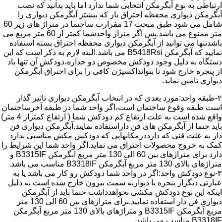
ارتباطی به نوع آبگرمکن انتخابی شما ندارد اما باید بدانید که نصب
آبگرمکن دیواری محفظه احتراق باز که بیشتر آبگرمکن دیواری را
شامل می شود طبق مبحث 17 مقرارت ساختما در متراژ های زیر 60
متر ممنوع می باشد.پس اگر متراژ واحدشما کمتر از 60 متر مربع می
باشدتنها می توانید از آبگرمکن دیواری محفظه احتراق بسته استفاده
نمایید که آبگرمکن B5418Rsi می باشد.البته لازم به ذکر است که این
دستگاه به دلیل وجود دودکش مخصوص دو جداره،دودکش آن تنها باد
از پنجره خارج شود تا بتوانداکسیژن کافی را برای احتراق آبگرمکن
دیواری تامین نماید.
۲-طبقه واحد:مورد بعدی که در انتخاب آبگرمکن دیواری تاثیر گذار
است طبقه وقوع ساختمان است،اگر واحد شما در طبقه آخرساختمان
واقع شده است به علت ارتفاع کم دودکش شما ( ارتفاع کمتراز 4 متر)
باید حتما از آبگرمکن های فن داراستفاده نمایید.آبگرمکن دیواری فن
دار به علت فنی که دارددرمکانهایی که دودکش مکش مناسبی ندارد
کمک به خروج محصولات احتراق می نماید.اگر واحد شما این شرایط را
دارد برای متراژهای بین 60 الی 130 متر مربع آبگرمکن B3315IF و
متراژهای بالای 130 متر مربع آبگرمکن B3318IF مناسب می باشد.
۳-نوع دودکش واحد:اگر در واحد شما دودکش رو کار می باشد یا به
عبارتی دیگراز پنجره یا دیواربه سمت بیرون خارج شده است به دلیل
اینکه این نوع دودکش مکشی نخواهدداشت حتما باید از آبگرمکن
دیواری فن دار استفاده نمایید.برای متراژهای بین 60 الی 130 متر
مربع آبگرمکن B3315IF و متراژهای بالای 130 متر مربع آبگرمکن
B3318IF مناسب می باشد.