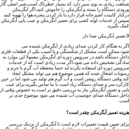
شباهت زیادی به بوی سیر دارد که بسیار خطرناک است.شیر اصلی گاز
ورودی دستگاه را بسته و آبگرمکن را خاموش کنید.اگر آبگرمکن
درکنار کابینت آشپزخانه قرار دارد،با باز کردن پنجره،هوا را تهویه کنید
سپس از خدمات لوله کشی برای تعمیر آبگرمکن و عیب یابی آبگرمکن
کمک بگیرید.
9.تعمیر آبگرمکن صدا دار
اگر به هنگام کار کردن صدای زیادی از آبگرمکن شنیده می
شود،ممکن است مشکل از شکستگی و یا آسیب یکی از قطعات فلزی
داخل دستگاه باشد.در سرویس دوره ای آبگرمکن معمولا این موارد به
سادگی تشخیص داده می شود.اگر مدت زیادی است که از خدمات
سرویس دوره ای استفاده نکرده اید حتما محفظه آب گرم با جرم و
رسوبات اشغال شده که همین موضوع هم می تواند مشکل ایجاد
کند.وقتی دستگاه روشن است و آب گرم هم تولید می شود اما در حین
کارکرد،سر و صدای دستگاه زیاد است با ما تماس بگیرید.برای عیب
یابی و تعمیر آبگرمکن نیاز به بررسی دقیق تر است.به خصوص وقتی از
داخل دستگاه صدای جوشیدن آب شنیده می شود موضوع جدی تر
است.
هزینه تعمیر آبگرمکن چقدر است؟
برای تعیین قیمت تعمیرات لازم است تا آبگرمکن از نزدیک بررسی