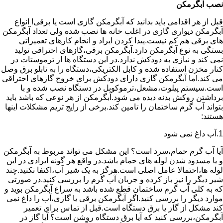
نصب آبگرمکن
قبل از هر اقدامی باید بدانید که آبگرمکن گازی است یا برقی! انواع
آبگرمکن دیواری گازی در اغلب خانه ها نصب شده ولی تعداد آبگرمکن
های برقی هم کم نیست.پیدا کردن ایراد و انجام کارهای تعمیراتی
بستگی به نوع آبگرمکن دارد.آبگرمکن برقی،گازهای احتراقی تولید
نمی کند و نیازی به دودکش ندارد.در این دستگاه ها از ترموستات در
کنار مخزن استفاده شده و کابل الکتریکی،دستگاه را به تابلو برق وصل
می کند.اما آبگرمکن گازی دارای دودکش برای خروج گازهای احتراقی
است.سیستم پیلوت،مشعل،ترموکوبل در دستگاه نصب شده و با
برداشتن روکش بدنه دیده می شود.آبگرمکن از هر نوعی که باشد باید
بتواند آب گرم ساختمان را تامین کند.برخی از رایج تریم مشکلات اینها
هستند:
1.آب داغ نمی شود
آیا آب گرم حمام،سرد است؟ این مشکل می تواند مربوط به آبگرمکن
و یا مسدود شدن لوله های حمام باشد.در واقع هر گونه ایرادی در این
لوله ها،احتمالا عامل اصلی است.هرگز به یک شیر آب،اکتفا نکنید.چند
شیر دیگر را نیز باز کرده و جریان آب گرم را بررسی کنید.در صورتی
که به کلی آب گرم ساختمان قطع شده باشد به سراغ آبگرمکن بوید و
موارد دیگر را بررسی کنید.اگر آبگرمکن برقی یا گازی،آب را داغ نمی
کند مشکل از گاز یا برق دستگاه است.قبل از تماس برای تعمیر
آبگرمکن،بررسی کنید که آیا برق دستگاه روشن است؟ آیا گاز در