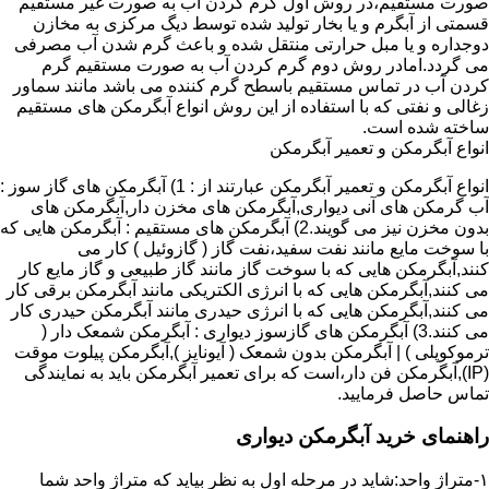
صورت مستقیم،در روش اول گرم کردن آب به صورت غیر مستقیم
قسمتی از آبگرم و یا بخار تولید شده توسط دیگ مرکزی به مخازن
دوجداره و یا مبل حرارتی منتقل شده و باعث گرم شدن آب مصرفی
می گردد.امادر روش دوم گرم کردن آب به صورت مستقیم گرم
کردن آب در تماس مستقیم باسطح گرم کننده می باشد مانند سماور
زغالی و نفتی که با استفاده از این روش انواع آبگرمکن های مستقیم
ساخته شده است.
انواع آبگرمکن و تعمیر آبگرمکن
انواع آبگرمکن و تعمیر آبگرمکن عبارتند از : 1) آبگرمکن های گاز سوز :
آب گرمکن های آنی دیواری,آبگرمکن های مخزن دار,آبگرمکن های
بدون مخزن نیز می گویند.2) آبگرمکن های مستقیم : آبگرمکن هایی که
با سوخت مایع مانند نفت سفید،نفت گاز ( گازوئیل ) کار می
کنند,آبگرمکن هایی که با سوخت گاز مانند گاز طبیعی و گاز مایع کار
می کنند,آبگرمکن هایی که با انرژی الکتریکی مانند آبگرمکن برقی کار
می کنند,آبگرمکن هایی که با انرژی حیدری مانند آبگرمکن حیدری کار
می کنند.3) آبگرمکن های گازسوز دیواری : آبگرمکن شمعک دار (
ترموکوپلی ) | آبگرمکن بدون شمعک ( آیونایز ),آبگرمکن پیلوت موقت
(IP),آبگرمکن فن دار،است که برای تعمیر آبگرمکن باید به نمایندگی
تماس حاصل فرمایید.
راهنمای خرید آبگرمکن دیواری
۱-متراژ واحد:شاید در مرحله اول به نظر بیاید که متراژ واحد شما