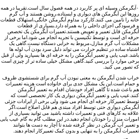
۰آبگرمکن وسیله ای پر کاربرد در همه فصول سال است.تقریبا در همه
روزها این آبگرمکن های دیواری و ایستاده،روشن هستند و آب گرم
خانه را تامین می کنند.کارکرد مداوم آبگرمکن خانگی،استهلاک قطعات
و فرسودگی اجزای داخلی را به همراه دارد.بسیاری از قطعات
آبگرمکن قابل تعمیر و تعویض هستند.تعمیرات آبگرمکن یک تخصص
حرفه ای است و توسط تکنیسین با تجربه انجام می شود.اما برخی از
مشکلات آب گرم منازل،مربوط به خرابی دستگاه نیست.گاهی یک
اشتباه ساده در تنظیم حرارت می تواند دلیل سرد بودن آب لوله ها
باشد.عیب یابی و تعمیر آبگرمکن را به حرفه ای ها بسپارید ولی از قبل
برخی موارد را بررسی کنید.گاهی مشکل خیلی ساده تر از چیزی است
که تصور می کنید.
خراب شدن آبگرمکن به معنی نبودن آب گرم برای شستشوی ظروف
و حمام است.این یک مشکل جدی برای خانواده است هزینه تعمیرات
هم باعث شده تا گاهی افراد خودشان اقدام به تعمیر آبگرمکن
کنند.عیب یابی و تعمیر آبگرمکن دیواری یک کار تخصصی است که
توسط تعمیرکار حرفه ای انجام می شود ولی برخی از ایرادات جزئی
آبگرمکن دیواری حتی توسط افراد مبتدی هم قابل اصلاح است.اگر
علاقه به کارهای فنی و تعمیرات داشته باشید می توانید بسیاری از
امورات منزل را خودتان انجام دهید.در این مطلب گام به گام عیب یابی
و تعمیر آب گرمکن در نظر گرفته شده تا آچار به دست ها بتوانند
تعمیرات آبگرمکن را به تنهایی و بدون کمک تعمیرکار انجام دهند.