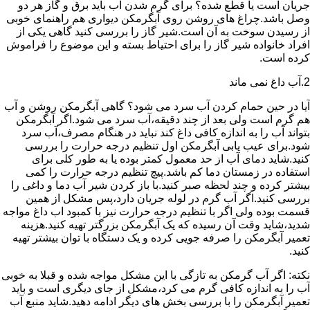
جریان است یا قطع شده؟ برای گرم شدن آب باید برق و گاز هر دو
وصل باشد.چراغ های روشن روی آبگرمکن دیواری هم راهنمای خوبی
از رسیدن سوخت به آن است.شیر گاز را بررسی کنید گاهی یکی از
افراد خانواده شیر گاز را برای احتیاط بسته و این موضوع را فراموش
کرده است.
2.آب داغ نمی ماند
آیا در حین حمام کردن آب سرد می شود؟ گاهی آبگرمکن روشن و آب
هم گرم است ولی بعد از چند دقیقه،آب سرد می شود.اگر آبگرمکن
بتواند آب را به اندازه کافی داغ کند نباید در هنگام مصرف،آب سرد
شود.برای عیب یابی آبگرمکن اول تنظیم درجه حرارت را بررسی
کنید.شاید دمای آب از حد معمول کمتر بوده یا به طور کلی برای
استفاده در زمستان دما کم باشد.پیچ تنظیم درجه حرارت را کمی
بیشتر کرده و چند لحظه صبر کنید.با باز کردن شیر آب دما و داغی را
بررسی کنید.اگر آب گرم در لوله جریان دارد،پس مشکل از همین
قسمت بوده ولی اگر با تنظیم درجه حرارت نیز با کمبود اب داغ مواجه
شدید،شاید وقت آن رسیده که یک آبگرمکن بزرگتر تهیه کنید.هزینه
تعمیر آبگرمکن را صرفه جویی کرده و یک دستگاه با توان بیشتر تهیه
کنید.
نکته: اگر آب گرمکن به تازگی با این مشکل مواجه شده و قبلا به خوبی
آب را به اندازه کافی گرم می کرد،مشکل از جای دیگری است و باید
تعمیر آبگرمکن را با بررسی بخش های دیگر ادامه دهید.شاید منبع آب