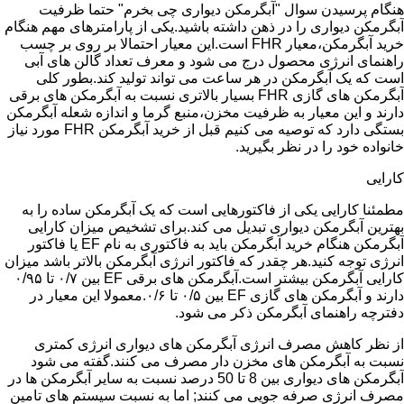
هنگام پرسیدن سوال "آبگرمکن دیواری چی بخرم" حتما ظرفیت
آبگرمکن دیواری را در ذهن داشته باشید.یکی از پارامترهای مهم هنگام
خرید آبگرمکن،معیار FHR است.این معیار احتمالا بر روی بر چسب
راهنمای انرژی محصول درج می شود و معرف تعداد گالن های آبی
است که یک آبگرمکن در هر ساعت می تواند تولید کند.بطور کلی
آبگرمکن های گازی FHR بسیار بالاتری نسبت به آبگرمکن های برقی
دارند و این معیار به ظرفیت مخزن،منبع گرما و اندازه شعله آبگرمکن
بستگی دارد که توصیه می کنیم قبل از خرید آبگرمکن FHR مورد نیاز
خانواده خود را در نظر بگیرید.
کارایی
مطمئنا کارایی یکی از فاکتورهایی است که یک آبگرمکن ساده را به
بهترین آبگرمکن دیواری تبدیل می کند.برای تشخیص میزان کارایی
آبگرمکن هنگام خرید آبگرمکن باید به فاکتوری به نام EF یا فاکتور
انرژی توجه کنید.هر چقدر که فاکتور انرژی آبگرمکن بالاتر باشد میزان
کارایی آبگرمکن بیشتر است.آبگرمکن های برقی EF بین ۰/۷ تا ۰/۹۵
دارند و آبگرمکن های گازی EF بین ۰/۵ تا ۰/۶.معمولا این معیار در
دفترچه راهنمای آبگرمکن ذکر می شود.
از نظر کاهش مصرف انرژی آبگرمکن های دیواری انرژی کمتری
نسبت به آبگرمکن های مخزن دار مصرف می کنند.گفته می شود
آبگرمکن های دیواری بین 8 تا 50 درصد نسبت به سایر آبگرمکن ها در
مصرف انرژی صرفه جویی می کنند; اما به نسبت سیستم های تامین