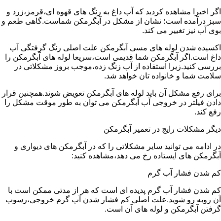
اگر اخیرا مشاهده کردید که آب داغ به رنگ های قهوه ای،قرمز،زرد و
سبز درآمده است؛ نشان از مشکل در آبگرمکن شماست.گاهی طعم و
بوی آب نیز تغییر می کند.
اکسیده شدن لوله های مسی آبگرمکن علت اصلی رنگ گرفتگی آب
داغ است.اگر آبگرمکن شما قدیمی است،سریعا لوله های آبگرمکن را
بررسی کنید.زیرا استفاده از آب زنگ زده،موجب بروز مشکلاتی در
سلامت شما و خانواده تان خواهد شد.
برای رفع مشکل آن باید لوله های آبگرمکن تعویض شوند.همچنین قرار
دادن فیلتر در خروجی آب آبگرمکن می توان به طور موقت مشکل را
رفع کند.
دیگر مشکلات رایج در تعمیر آبگرمکن
در ادامه می توانید سایر مشکلاتی را که در آبگرمکن های دیواری و
آبگرمکن های ایستاده رخ می دهد،مشاهده کنید:
کم شدن فشار آب گرم
کم شدن فشار آب گرم پدیده ای است که هر از مدتی ممکن است با
آن روبه رو شوید.علت اصلی کم فشار شدن آب گرم خروجی،رسوب
گرفتن آبگرمکن و لوله های آن است.