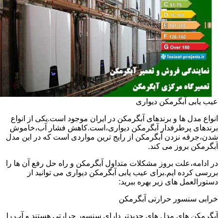
عیب یابی آبگرمکن دیواری
انواع مدل ها و برندهای آبگرمکن در ایران موجود است.یکی از انواع
برندهای پرطرفدار آبگرمکن دیواری،است.کاهش فشار آب،خاموش
شدن،جرقه نزدن آبگرمکن از رایج ترین مواردی است که در این مدل
آبگرمکن بروز می کند.
در ادامه،علت بروز مشکلات متداول آبگرمکن و راه حل رفع آن ها را
بررسی کرده ایم.برای عیب یابی آبگرمکن دیواری می توانید از
دستورالعمل های زیر بهره ببرید:
خرابی سنسور حرارتی آبگرمکن
آبگرمکن های مدل های جدیدتر دارای سنسور حرارتی هستند و آب را