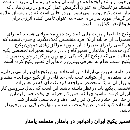
برخوردار باشد.پکیج ها هم در تابستان و هم در زمستان مورد استفاده
هستند.در تابستان به عنوان آبگرمکن عمل کرده و در زمان هایی که
نیاز است پکیج روشن می شود.این در حالی است که در زمستان علاوه
بر گرمای مورد نیاز برای حمام،به عنوان تامین کننده انرژی برای
شوفاژ،فن کوئل و …است.
پکیج ها با تمام مزیت هایی که دارند،جزو محصولاتی هستند که برای
تعمیرات آن ها باید از یک فرد متخصص کمک بگیرید و چیزی نیست که
هر کسی را برای تعمیرات آن بیاورید.مراکز زیادی همچون پکیج
کار،خدمت از ما،تهارن تعمیرگاه و …در زمینه تعمیرات تخصصی پکیج
فعالیت می کنند.پکیج کار که یکی از بهترین مراکز در حوزه تعمیرات
پکیج است،اقدام به معرفی بهترین راه ها برای تعمیر پکیج کرده است.
در ادامه به بررسی ایرادات پر استفاده ترین پکیج های بازار می پردازیم
تا با استفاده از آن،بتوانید عیب یابی حداقلی را از پکیج خود انجام دهید و
پس از آن به یک متخصص مراجعه کنید.نکته ای که در تعمیرات
تخصصی پکیج باید در نظر داشته باشید،این است که دنبال سرویس کار
ارزان قیمت نباشید چرا که تعمیرکار حرفه ای وقت خود را به این
راحتی در اختیار دیگران قرار نمی دهد و باید سعی کنید از کسی
استفاده کنید که در عین قیمت مناسب،از مهارت بالایی نیز برخوردار
باشد.
تعمیر پکیج ایران رادیاتور در پامنار, منطقه پامنار