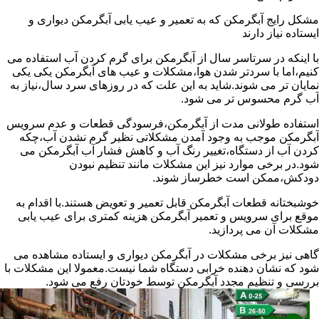
مشکل رایج آبگرمکن که به تعمیر و عیب یابی آبگرمکن دیواری و
ایستاده نیاز دارند
با اینکه در سرتاسر سال از آبگرمکن برای گرم کردن آب استفاده می
کنیم،اما با سردتر شدن هوا،مشکلات و عیب های آبگرمکن یکی یکی
نمایان تر می شوند.شاید به این علت که در روزهای سرد سال،نیاز به
آب گرم محسوس تر می شود.
استفاده طولانی مدت از آبگرمکن،فرسودگی قطعات و عدم سرویس
آبگرمکن موجب به وجود آمدن مشکلاتی نظیر گرم نشدن آب،چکه
کردن آب از دستگاه،تغییر رنگ آب و کاهش فشار آب آبگرمکن می
شود.در برخی موارد نیز این مشکلات مانند تنظیم نبودن
دودکش،ممکن است خطرساز شوند.
خوشبختانه قطعات آبگرمکن قابل تعمیر و تعویض هستند.با اقدام به
موقع برای سرویس و تعمیر آبگرمکن هزینه کمتری برای عیب یابی
مشکلات آن می پردازید.
گاهی نیز برخی مشکلات در آبگرمکن دیواری و ایستاده مشاهده می
شود که نشان دهنده خرابی دستگاه شما نیست.معمولا این مشکلات با
بررسی و تنظیم مجدد آبگرمکن توسط خودتان رفع می شود.