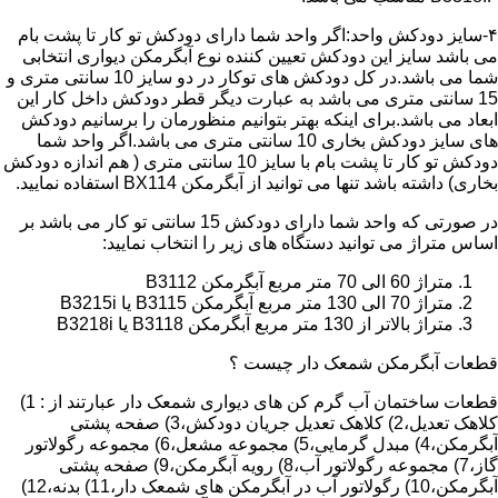
۴-سایز دودکش واحد:اگر واحد شما دارای دودکش تو کار تا پشت بام
می باشد سایز این دودکش تعیین کننده نوع آبگرمکن دیواری انتخابی
شما می باشد.در کل دودکش های توکار در دو سایز 10 سانتی متری و
15 سانتی متری می باشد به عبارت دیگر قطر دودکش داخل کار این
ابعاد می باشد.برای اینکه بهتر بتوانیم منظورمان را برسانیم دودکش
های سایز دودکش بخاری 10 سانتی متری می باشد.اگر واحد شما
دودکش تو کار تا پشت بام با سایز 10 سانتی متری ( هم اندازه دودکش
بخاری) داشته باشد تنها می توانید از آبگرمکن BX114 استفاده نمایید.
در صورتی که واحد شما دارای دودکش 15 سانتی تو کار می باشد بر
اساس متراژ می توانید دستگاه های زیر را انتخاب نمایید:
متراژ 60 الی 70 متر مربع آبگرمکن B3112
متراژ 70 الی 130 متر مربع آبگرمکن B3115 یا B3215i
متراژ بالاتر از 130 متر مربع آبگرمکن B3118 یا B3218i
قطعات آبگرمکن شمعک دار چیست ؟
قطعات ساختمان آب گرم کن های دیواری شمعک دار عبارتند از : 1)
کلاهک تعدیل،2) کلاهک تعدیل جریان دودکش،3) صفحه پشتی
آبگرمکن،4) مبدل گرمایی،5) مجموعه مشعل،6) مجموعه رگولاتور
گاز،7) مجموعه رگولاتور آب،8) رویه آبگرمکن،9) صفحه پشتی
آبگرمکن،10) رگولاتور آب در آبگرمکن های شمعک دار،11) بدنه،12)