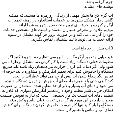
جرم گرفته باشد.
نوشته های مشابه
آب گرم کن ها بخش مهمی از زندگی روزمره ما هستند،که ممکنه
گاهی دچار مشکل بشن.ما در خدمات استاندارد در زمینه تعمیرات
آبگرم کن رو با حرفه ای ترین متخصصین شهر به شما ارائه
میدیم.علاوه بر معرفی همیاران معتمد و قیمت های مشخص خدمات
خود را گارانتی می کنه و در صورت بروز هر گونه مشکل در شیوه
ارائه خدمات می تونید با تیم پشتیبانی تماس بگیرید.
3.آب بیش از حد داغ است
عیب یابی و تعمیر آبگرمگن را با بررسی تنظیم دما شروع کنید.اگر
تنظیمات فعلی دستگاه زیاد است با کم کردن دما مشکل برطرف می
شود ولی اگر دما با کم کردن حرارت نیز همچنان زیاد باشد،باید سریع
دستگاه را خاموش کنید.برای تعمیر آبگرمکن و مشاوره با یک حرفه ای
تماس بگیرد.داغ شدن آب بیش از حد می تواند خطراتی را ایجاد
کند.گاهی حتی با تنظیم دما،صدای آب جوش از درون دستگاه شنیده
می شود و دمای آب بسیار بالاتر از حد تنظیم شده است.در این صورت
امکان خرابی شیر تنظیم وجود دارد.تعمیر آبگرمکن دیواری که قادر به
تنظیم دمای آب نیست یک کار تخصصی است که نیاز به تعویض قسمت
معیوب دارد.در این مورد هرگز بدون تجربه قبلی نباید روکش بدنه
دستگاه را باز کنید.تنها کار درست خاموش کردن دستگاه برای کاهش
دمای آب و تماس با تعمیرکار است.