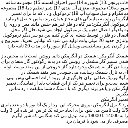
قاب برنجی،13) شیپوره،14) شیر احتراق آهسته،15) مجموعه ساقه
سوپاپ،16) مجموعه مغزی آب بندی،17) شیر تنظیم دما،18) مجموعه
دیافگرام و میل سوپاپ آب 19) ترموکوپل و … که ما برای تعمیر
آبگرمکن باید به نمایندگی های مجاز همان برند تماس حاصل فرمایید.
ترموکوپل آبگرمکن: هر گاه دو فلز غیر هم جنس مانند مس و روی را
به یکدیگر اتصال دهیم یک ترموکوپل ایجاد می شود.حال اگر محل
اتصال دو فلز را توسط شعله ای گرم کنیم بین دو سر دیگر ترموکوپل
ولتاژی حدود 20 میلی ولت تولید می شود که توانایی تحریک سیم پیچ و
باز کردن شیر مغناطیسی وسایل گاز سوز را در مدت 20 ثانیه دارد.
شمعک آبگرمکن: شمعک در آبگرمکن دائما روشن است تا به محض باز
شدن مسیر گاز،مشعل را روشن کند.در بدنه رگولاتور گاز منفذی برای
رساندن گاز به شمعک وجود دارد گاز خروجی از این منفذ توسط لوله
ای به نازل شمعک رسانیده می شود.در سر منفذ شمعک در
رگولاتور،یک صافی برای جلوگیری از ورود ذرات احتمالی پیش بینی
شده است.و برای تعمیر هر یک از این قطعات باید از نمایندگی تعمیر
آبگرمکن و یا هر برند دیگری که با دستگاه شما متابقت دارد تماس
بگیرید.
تعمیر آبگرمکن
برد کنترل آبگرمکن:نیروی محرکه این برد از یک آدابتور یا دو عدد باتری
1/5 ولت تامین می شود.برای ایجاد جرقه یک تراس افزاینده این 3 ولت
را به 14000 تا 18000 ولت تبدیل می کند.هنگامی که شیر آبگرم
مصرفی باز می شود با فرمان برد