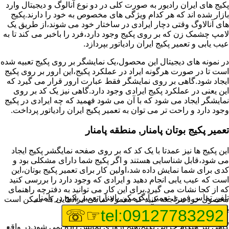
پکیج های ایران رادیور به صورت کلی در دو نوع آنالوگ و دیجیتال وارد
بازار شده اند که هر کدام ویژگی های مخصوص به خود را دارند.پکیج
های آنالاوگ وقتی دچار ایرادی در ساختار خود می شوند،از طریق یک
لامپ چشمک زن که بر روی پکیج وجود دارد،فرد را باخبر می کند تا به
عیب یابی و تعمیر پکیج ایران رادیاتور بپردازد.
در نمونه های دیجیتال این محصول،یک نمایشگر بر روی پکیج تعبیه شده
است تا در صورت هرگونه ایراد در عملکرد پکیج،این ارور بر روی پکیج
ایجاد شود.گاهی بر روی نمایشگر فقط عبارت ارور قرار می گیرد که
این یعنی در عملکرد پکیج ایرادی وجود دارد.گاهی نیز یک کد بر روی
نمایشگر ایجاد می شود که با آن می شود فهمید که چه ایرادی در پکیج
وجود دارد و راحت تر می توان به تعمیر پکیج ایران رادیاتور پرداخت.
تعمیر پکیج بوتان پامنار, منطقه پامنار
این پکیج ها نیز عمدتا با یک کد که بر روی صفحه نمایگشر پکیج ایجاد
می شود،قابل شناسایی هستند و اگر پکیج شما دارای مشکلی بود و
کدی برای شما نمایش داده شد،اولین کار برای تعمیر پکیج بوتان،این
است که عیب یابی انجام دهید و ایرادی که وجود دارد را بررسی کنید
که از کجا نشات می گیرد.برای این کار می توانید به دفترچه راهنمای
تلفن تماس فوری
تعمیر آبگرمکن پامنار,تعمیر پکیج در پامنار
محصول خود مراجعه کنید که معمولا تمامی ایرادهایی که ممکن است
برای پکیج پیش بیاید در آن قرار گرفته است.
☞☏
tel:09127783292
گاهی نیز هنگام خرابی پکیج،هیچ اروری نمایش داده نمی شود.در واقع