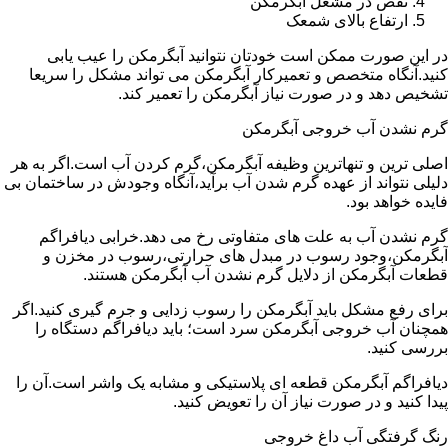
نقص در مشعل آبگرمکن
ارتفاع بالای شمعک
در این صورت ممکن است خودتان نتوانید آبگرمکن را عیب یابی
کنید.آنگاه متخصص و تعمیرکار آبگرمکن می تواند مشکل را سریعا
تشخیص دهد و در صورت نیاز آبگرمکن را تعمیر کند.
گرم نشدن آب خروجی آبگرمکن
اصلی ترین و تنهاترین وظیفه آبگرمکن،گرم کردن آب است.اگر به هر
دلیلی نتواند از عهده گرم شدن آب برآید،آنگاه وجودش در ساختمان بی
فایده خواهد بود.
گرم نشدن آب به علت های متفاوتی رخ می دهد.خرابی دیافراگم
آبگرمکن،وجود رسوب در مبدل های حرارتی،رسوب در مخزن و
قطعات آبگرمکن از دلایل گرم نشدن آب آبگرمکن هستند.
برای رفع مشکل باید آبگرمکن را رسوب زدایی و جرم گیری کنید.اگر
همچنان آب خروجی آبگرمکن سرد است؛ باید دیافراگم دستگاه را
بررسی کنید.
دیافراگم آبگرمکن قطعه ای پلاستیکی و مشابه یک واشر است.آن را
پیدا کنید و در صورت نیاز آن را تعویض کنید.
رنگ گرفتگی آب داغ خروجی