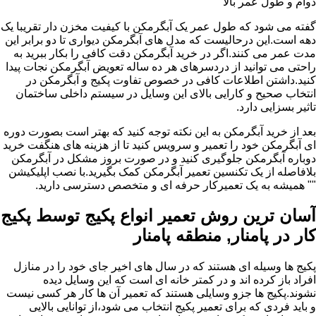
دوام و طول عمر بالا
گفته می شود که طول عمر یک آبگرمکن با کیفیت مخزن دار تقریبا یک
دهه است.این درحالیست که مدل های آبگرمکن دیواری تا دو برابر این
مدت عمر می کنند.اگر در خرید آبگرمکن دقت کافی را بکار ببرید به
راحتی می توانید از دردسرهای هر ده ساله تعویض آبگرمکن نجات پیدا
کنید.داشتن اطلاعات کافی در خصوص تفاوت پکیج و آبگرمکن در
انتخاب صحیح و کارایی بالای این وسایل در سیستم داخلی ساختمان
تاثیر بسزایی دارد.
بعد از خرید آبگرمکن به این نکته توجه کنید که بهتر است بصورت دوره
ای آبگرمکن خود را تعمیر و سرویس کنید تا از هزینه های هنگفت خرید
دوباره آبگرمکن جلوگیری کنید و در صورت بروز مشکل در آبگرمکن
بلافاصله از یک تکنسین تعمیر آبگرمکن کمک بگیرید.با نصب اپلیکیشن
"" همیشه به یک تعمیرکار حرفه ای و متخصص دسترسی دارید.
آسان ترین روش تعمیر انواع پکیج توسط پکیج
کار در پامنار, منطقه پامنار
پکیج ها وسیله ای هستند که در سال های اخیر جای خود را در منازل
افراد باز کرده اند و در کمتر خانه ای است که این وسایل دیده
نشوند.پکیج ها جزو وسایلی هستند که تعمیر آن ها کار هر کسی نیست
و باید فردی که برای تعمیر پکیج انتخاب می شود،از توانایی بالایی