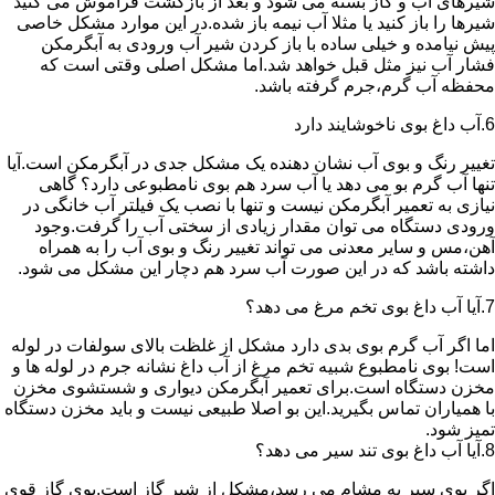
شیرهای آب و گاز بسته می شود و بعد از بازگشت فراموش می کنید
شیرها را باز کنید یا مثلا آب نیمه باز شده.در این موارد مشکل خاصی
پیش نیامده و خیلی ساده با باز کردن شیر آب ورودی به آبگرمکن
فشار آب نیز مثل قبل خواهد شد.اما مشکل اصلی وقتی است که
محفظه آب گرم،جرم گرفته باشد.
6.آب داغ بوی ناخوشایند دارد
تغییر رنگ و بوی آب نشان دهنده یک مشکل جدی در آبگرمکن است.آیا
تنها آب گرم بو می دهد یا آب سرد هم بوی نامطبوعی دارد؟ گاهی
نیازی به تعمیر آبگرمکن نیست و تنها با نصب یک فیلتر آب خانگی در
ورودی دستگاه می توان مقدار زیادی از سختی آب را گرفت.وجود
آهن،مس و سایر معدنی می تواند تغییر رنگ و بوی آب را به همراه
داشته باشد که در این صورت آب سرد هم دچار این مشکل می شود.
7.آیا آب داغ بوی تخم مرغ می دهد؟
اما اگر آب گرم بوی بدی دارد مشکل از غلظت بالای سولفات در لوله
است! بوی نامطبوع شبیه تخم مرغ از آب داغ نشانه جرم در لوله ها و
مخزن دستگاه است.برای تعمیر آبگرمکن دیواری و شستشوی مخزن
با همیاران تماس بگیرید.این بو اصلا طبیعی نیست و باید مخزن دستگاه
تمیز شود.
8.آیا آب داغ بوی تند سیر می دهد؟
اگر بوی سیر به مشام می رسد،مشکل از شیر گاز است.بوی گاز قوی