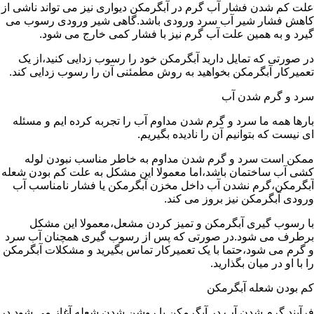
علت کم شدن فشار آب گرم در آبگرمکن دیواری نیز می تواند ناشی از
کاهش فشار شیر آب سرد ورودی باشد.گاهی شیر ورودی رسوب می
گیرد و به همین علت آب گرم نیز با فشار کمی خارج می شود.
در صورتی که تمایل دارید آبگرمکن خود را رسوب زدایی کنید،از یک
تعمیرکار آبگرمکن بخواهید به روش مطمئنی آن را رسوب زدایی کند.
سرد و گرم شدن آب
بارها همه ما سرد و گرم شدن مداوم آب را تجربه کرده ایم و مسئله
ای نیست که بتوانیم آن را نادیده بگیریم.
ممکن است سرد و گرم شدن مداوم به خاطر مناسب نبودن لوله
کشی آب ساختمان باشد،اما معمولا این مشکل به علت کم بودن شعله
آبگرمکن،گرم نشدن آب داخل مخزن آبگرمکن یا فشار نامناسب آب
ورودی آبگرمکن نیز بروز می کند.
با رسوب گیری آبگرمکن و تمیز کردن مشعل،معمولا این مشکل
برطرف می شود.در صورتی که پس از رسوب گیری همچنان آب سرد
و گرم می شود،حتما با یک تعمیرکار تماس بگیرید و مشکلات آبگرمکن
را با او در میان بگذارید.
کم بودن شعله آبگرمکن
فرآیند گرم شدن آب در آبگرمکن با روشن شدن شعله آغاز می شود.در