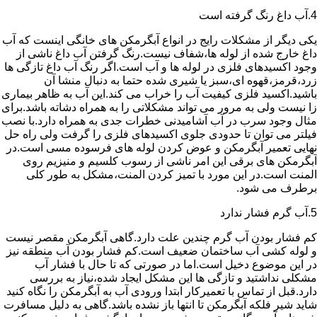
4.آب داغ رنگ گرفته است
یکی دیگر از مشکلات رایج در انواع آبگرمکن های خانگی اینست که آب
داغ خارج شده از لوله ها،شفاف نیست.رنگ گرفتن آب داغ ناشی از
وجود اکسیدهای فلزی در لوله ها و آب است.اگر رنگ آب داغ تازگی ها
زرد،قرمز،قهوه ای،سبز یا شیری شده حتما به دنبال منشا آن
باشید.اکسید فلزی کیفیت آب را خراب می کند.این آب به ظاهر بیماری
زا نیست ولی به مرور می تواند مشکلاتی را به همراه دشاته باشد.برای
مثال وجود سرب در آب آشامیدنی خطرات جدی به همراه دارد.با نصب
فیلتر می توان تا حدودی جلوی اکسیدهای فلزی را گرفت ولی راه حل
نهایی تعمیر آبگرمکن و عوض کردن لوله های فرسوده مسی است.در
آبگرمکن های برقی این امر ناشی از رسوب کلسیم و منیزیم روی
المنت است.در این مورد با تمیز کردن المنت،مشکل به طور کلی
برطرف می شود.
5.آب گرم فشار ندارد
کم فشار بودن آب گرم چندین علت دارد.گاهی آبگرمکن مقصر نیست
و لوله کشی آب ساختمان ضعیف است.کم فشار بودن آب منطقه نیز
در این موضوع دخیل است.اما در صورتی که تا حال با فشار آب
مشکلی نداشتید و تازگی ها این مشکل ایجاد شده،نیاز به بررسی
دارد.قبل از تماس با تعمیرکار ابتدا ورودی آب به آبگرمکن را نگاه کنید
شاید شیر فلکه آبگرمکن تا انتها باز نشده باشد.گاهی به دلیل مسافرت