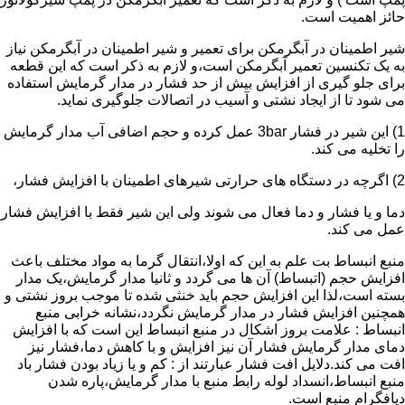
حائز اهمیت است.
شیر اطمینان در آبگرمکن برای تعمیر و شیر اطمینان در آبگرمکن نیاز
به یک تکنسین تعمیر آبگرمکن است،و لازم به ذکر است که این قطعه
برای جلو گیری از افزایش بیش از حد فشار در مدار گرمایش استفاده
می شود تا از ایجاد نشتی و آسیب در اتصالات جلوگیری نماید.
1) این شیر در فشار 3bar عمل کرده و حجم اضافی آب مدار گرمایش
را تخلیه می کند.
2) اگرچه در دستگاه های حرارتی شیرهای اطمینان با افزایش فشار،
دما و یا فشار و دما فعال می شوند ولی این شیر فقط با افزایش فشار
عمل می کند.
منبع انبساط بت علم به این که اولا،انتقال گرما به مواد مختلف باعث
افزایش حجم (اتبساط) آن ها می گردد و ثانیا مدار گرمایش،یک مدار
بسته است،لذا این افزایش حجم باید خنثی شده تا موجب بروز نشتی و
همچنین افزایش فشار در مدار گرمایش نگردد،نشانه خرابی منبع
انبساط : علامت بروز اشکال در منبع انبساط این است که با افزایش
دمای مدار گرمایش فشار آن نیز افزایش و با کاهش دما،فشار نیز
افت می کند.دلایل افت فشار عبارتند از : کم و یا زیاد بودن فشار باد
منبع انبساط،انسداد لوله رابط منبع با مدار گرمایش،پاره شدن
دیافگرام منبع است.