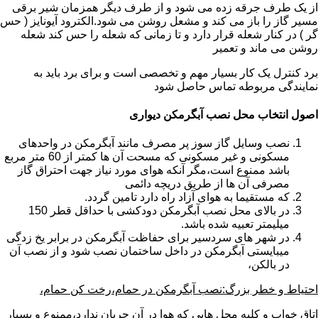
از یک طرف جرقه زده می شود و از طرف دیگر همزمان شیر برقی
مسیر گاز را باز می کند و مشعل روشن می شود.الکترود آیونایز ( حس
گر ) در کنار شعله قرار دارد و تا زمانی که شعله را حس کند شعله
روشن می ماند و تعمیر
برد کنترل یک کار بسیار مهم و تخصصی است و برای برد باید به
نمایندگی مربوطه تماس حاصل شود
اصول انتخاب محل نصب آبگرمکن دیواری
نصب وسایل گاز سوز پر مصرف مانند آبگرمکن در واحدهای
مسکونی و غیر مسکونی که مسحت آن ها کمتر از 60 متر مربع
باشد ممنوع است،مگر آنکه هوای مورد نیاز جهت احتراق گاز
مصرفی آن ها از طریق دریچه دائمی
که مستقیما به هوای آزاد راه دارد تامین گردد.
در بالای محل نصب آبگرمکن دودکشی با حداقل قطر 150
میلیمتر تعبیه شده باشد.
در شهر های سردسیر برای حفاظت آبگرمکن در برابر یخ زدگی
میبایستی آبگرمکن در داخل ساختمان نصب شود و از نصب آن
در بالکن،
احتیاط و خطر بزرگ:نصب آبگرمکن در حمام،رخت کن حمام،
اتاق خواب و کلیه محل هایی که هوا در آن جریان ندارد،ممنوع و بسیار