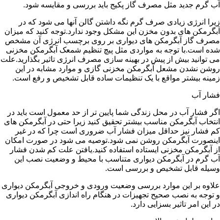
آب گرم جدید مثل مصرف گاز پکیج باید بررسی و مقایسه شود.
زیرا انرژی زیادی صرف گرم نگه داشتن گالن آنها می شود که در
آبگرمکن های بدون مخزن این مشکل وجود ندارد.توجه کنید که میزان
مصرف گاز آبگرمکن های دیواری بر روی برچسب انرژی آن مشخص
شده است.با توجه به مواردی مثل پیچ تنظیم شمعک آبگرمکن مخزنی
می توانید بیش از پیش در بهینه سازی مصرف انرژی تاثیر بگذارید.علت
روشن نشدن مشعل آبگرمکن مخزنی گازی و موارد مشابه در این
زمینه بیشتر مواقع با یک تنظیمات ساده قابل تشخیص و رفع است.
فشار آب
اگر فشار آب در محل زندگی شما پایین تر از حد معمول است باید در
انتخاب آبگرمکن مناسب بیشتر تحقیق کنید زیرا حتی در آبگرمکن های
کم فشار نیز حداقل میزان فشار آب ضروری است چرا که در غیر
اینصورت آبگرمکن روشن نمی شود.توصیه می شود در صورت امکان
از آبگرمکن مخزنی ایستاده استفاده کنید.یافتن علت کم شدن فشار
آب گرم در آبگرمکن دیواری متناسب با محیط و وضعیت نصب این
وسیله قابل تشخیص و بررسی است.
علاوه بر این موارد بررسی وضعیت ورودی و خروجی آبگرمکن دیواری
و توجه به نصب صحیح تجهیزات در هنگام راه اندازی آبگرمکن دیواری
در این امر تاثیر بسزایی دارد.