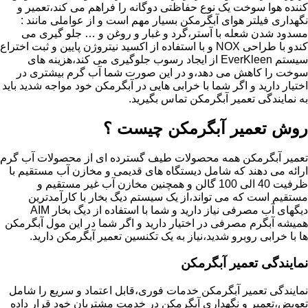
کننده هوا سوخت یک نوع حفاظتی دوگانه را فراهم می کند،تعمیر و
نگهداری فیلتر هوای آبگرمکن بسیار مهم است و از عواملی مانند :
مسدود شدن شعله با آستر،گرد و غبار و روغن و … جلو گیری می
کندو با طراحی NOX و با استفاده از اکسید نیتروژن پایین و ثبت اختراع
سیستم EverKleen از ایجاد رسوب جلوگیری می کند،هزینه های
سوخت را کاهش می دهد،و در این صورت شما آب گرم بیشتری در
اختیار دارید و اگر شما با خرابی هایی در آبگرمکن خود مواجه شدید باید
به نمایندگی تعمیر آبگرمکن تماس بگیرید.
روش تعمیر آبگرمکن چیست ؟
تعمیر آبگرمکن همه محصولات طیف گسترده ای از محصولات آب گرم
ارائه می دهند که شامل دیستگاه های قدیمی و مخازن آب مستقیم با
ظرفیت 40 الی 100 گالن و همچنین مخازن آب غیر مستقیم و
مستقیم است که می تواند،از یک سیستم دیگ بخار با کارآمدترین
دیگهای آب مصرفی نیاز دارید و شما با استفاده از دیگ بخار AIM
همیشه آبگرم مصرفی در اختیار دارید و اگر شما در این مول آبگرمکن
ها با خرابی روبرو شدید،نیاز به یک تکنسین تعمیر آبگرمکن دارید.
نمایندگی تعمیر آبگرمکن
نمایندگی تعمیر آبگرمکن خدمات فوری،قابل اعتماد و سریع را شامل
تعویض،تعمیر و نگهداری آبگرمکن در خدمت مشتریان خود قرار داده