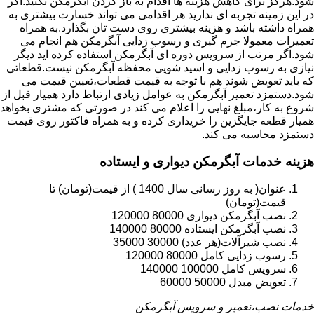
شود.هرگز برای کاهش هزینه ها اقدام به باز کردن آبگرمکن نکنید.اگر
در این زمینه تجربه ای ندارید هر اقدامی می تواند خسارت بیشتری به
همراه داشته باشد و هزینه بیشتری روی دست تان بگذارد.به همراه
تعمیرات معمولا جرم گیری و رسوب زدایی آبگرمکن هم انجام می
شود.اگر مرتب از سرویس دوره ای آبگرمکن استفاده کرده اید دیگر
نیازی به رسوب زدایی و اسید شویی محفظه آبگرمکن نیست.قطعاتی
که باید تعویض شوند هم با توجه به قیمت قطعات،تعیین قیمت می
شود.دستمزد تعمیر آبگرمکن به عوامل زیادی ارتباط دارد همیار قبل از
شروع به کار،مبلغ نهایی را اعلام می کند در صورتی که مشتری بخواهد
همیار قطعه جایگزین را خریداری کرده و به همراه فاکتور روی قیمت
دستمزد محاسبه می کند.
هزینه خدمات آبگرمکن دیواری و ایستاده
عنوان( به روز رسانی سال 1400 ) از قیمت(تومان) تا
قیمت(تومان)
نصب آبگرمکن دیواری 80000 120000
نصب آبگرمکن ایستاده 80000 140000
نصب شیرآلات(هر عدد) 30000 35000
رسوب زدایی کامل 80000 120000
سرویس کامل 100000 140000
تعویض مبدل 50000 60000
خدمات نصب،تعمیر و سرویس آبگرمکن