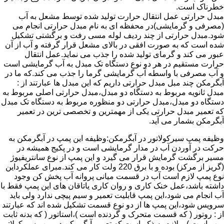
خطرناک است.
مبدل حرارتی عمل انتقال حرارت تولید شده توسط مشعل به آب
(مصرفی و گرمایشی)در محفظه ای به نام مبدل حرارتی انجام می
شود.مبدل حرارتی از چند ردیف لوله مسی رفت و برگشتی تشکیل
شده است که به صورت افقی در بالای مشعل قرار گرفته و آب از آن
عبور می کند و گرمای تولید شده را جذب می نماید.عمل انتقال
حرارت مستقیم در هر دو نوع دستگاه تک مبدل به آب گرمایشی است
و آب مصرفی با واسطه آب گرمایشی گرما را جذب می کند.که ما در
آبگرمکن چند مبل مبدل حرارتی داریم که این مبدل ها عبارتند از :
مبدل ثانویه مربوط به دستگاه دو مبدل،مبدل حرارتی اصلی مربوط به
دستگاه دو مبدل،مبدل حرارتی دو منظوره مربوط به دستگاه تک مبدل
که تعمیر مبدل حرارتی یکی از مهمترین و تخصصی ترین در تعمیر
آبگرمکن بشمار می آید.
وظیفه پمپ سیرکولاتور در آبگرمکن:وظیفه این پمپ در آبگرمکن به
حرکت در آوردن آب در مدار گرمایشی است و در پکیج همیشه در
مسیر برگشت گرمایش قرار می گیرد و این پمپ از نوع سانتریفیوژ
(گریز از مرکز) بوده و با برق 220 ولت کار می کند.مبرای عملکرداین
نوع پمپ لازم است آب در قسمت میانی پروانه آب پخش کن وجود
داشته باشد،عمل خنک کاری و روان کاری یاتاقان های این پمپ فقط با
آب انجام می شود،این پمپ قابلیت تعمیر و سیم پیچی ندارد ولی باید
سرویس شود،این پمپ ها از دو نوع قسمت تشکیل شده اند که عبارتند
از : روتور ( که قسمت متحرک و گردنده است )،استاتور ( که بدنه ثابت
پمپ است ) و لازم به ذکر است که تعمیر آبگرمکن در پمپ سیرکولاتور