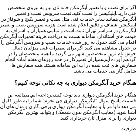
اگر برای نصب و یا تعمیر آبگرمکن خانه تان نیاز به نیروی متخصص
فنی دارید،اپلیکیشن را نصب کنید.قیمت سرویس نصب و تعمیر
آبگرمکن همانند سایر خدمات فنی مثل نصب و تعمیر پکیج و شوفاژ در
اپلیکیشن شفاف و دقیق اعلام شده است.هزینه سرویس نصب و تعمیر
آبگرمکن در سراسر تهران ثابت است و تمامی همیاران با اشراف به
قیمت های استاندارد سامانه نسبت به دریافت هزینه تعمیرات آبگرمکن
اقدام می کنند.جدول به روز شده خدمات نصب و سرویس آبگرمکن را
در جدول مشاهده می کنید.اگر برای تعمیرات فنی منزلتان دنبال
خوش نام ترین متخصصین شهر می گردید ما همه متخصصان را در
گردهم آورده ایم.همیاران تعمیرکار در همه روزهای هفته آماده انجام
سفارش های ثبت شده در اپ این سامانه هستند.همه سفارش ها
شامل گارانتی خدمات می باشد.
هنگام خرید آبگرمکن دیواری به چه نکاتی توجه کنیم؟
هنگام خرید آبگرمکن دیواری باید توجه کنید،پرداخته ایم.مطالعه این
قسمت پاسخ سوال "آبگرمکن دیواری چی بخرم" شما را به طور کامل
می دهد تا با مزایا و معایب آبگرمکن دیواری برقی،گازی و مدل های آن
آشنا شوید (معایب ابگرمکن بدون شمعک) و بتوانید بهترین آبگرمکن
دیواری را برای منزل تان خریداری کنید.
ظرفیت