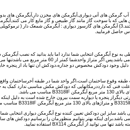
هایی که با سوخت گاز مانند گاز طبیعی و گاز مایع کار می کنند,آبگرمک
کنند,آبگرمکن هایی که با انرژی حیدری مانند آبگرمکن حیدری کار می کنند.3) آبگرمکن های گازسوز دیواری
باطی به نوع آبگرمکن انتخابی شما ندارد اما باید بدانید که نصب آبگرم
شود طبق مبحث 17 مقرارت ساختما در متراژ های زیر 60 متر
این دستگاه به دلیل وجود دودکش مخصوص دو جداره،دودکش آن تنها باد از پنجر
به علت فنی که دارددرمکانهایی که دودکش مکش مناسبی ندارد کمک به خ
رتی دیگراز پنجره یا دیواربه سمت بیرون خارج شده است به دلیل اینک