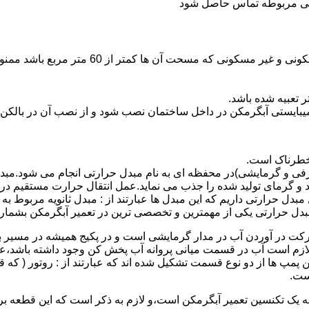
ندگی مربوطه تماس حاصل شود
نصب وسایل گاز سوز پر مصرف مانند آبگرمکن د
یبایستی آبگرمکن در داخل ساختمان نصب شود و از نصب آن در بالکن،
 خطرناک است.
فی و گرمایشی)در محفظه ای به نام مبدل حرارتی انجام می شود.مب
د و گرمای تولید شده را جذب می نماید.عمل انتقال حرارت مستقیم د
دل حرارتی داریم که این مبدل ها عبارتند از : مبدل ثانویه مربوط ب
دل حرارتی یکی از مهمترین و تخصصی ترین در تعمیر آبگرمکن بشمار 
کت در آوردن آب در مدار گرمایشی است و در پکیج همیشه در مسیر بر
ملکرداین نوع پمپ لازم است آب در قسمت میانی پروانه آب پخش کن وجود داشته
 پمپ ها از دو نوع قسمت تشکیل شده اند که عبارتند از : روتور ( که
ست.
 به یک تکنسین تعمیر آبگرمکن است،و لازم به ذکر است که این قطعه ب