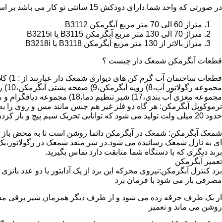
در صورتی که واحد شما دارای دودکش 15 سانتی تو کار می باشد بر اساس متراژ می توانید دستگاه های زیر را انتخاب نمایید:
متراژ 60 الی 70 متر مربع آبگرمکن B3112
متراژ 70 الی 130 متر مربع آبگرمکن B3115 یا B3215i
متراژ بالاتر از 130 متر مربع آبگرمکن B3118 یا B3218i
قطعات آبگرمکن شمعک دار چیست ؟
مجموعه مغزی آب بندی،17) شیر تنظیم دما،18) مجموعه دیافگرام و میل سوپاپ آب 19) ترموکوپل و … که ما برای تعمیر آبگرمکن باید به نمایندگی های مجاز همان برند تماس حاصل فرمایید.
ترموکوپل آبگرمکن: هر گاه دو فلز غیر هم جنس مانند مس و روی را به
حدود 20 میلی ولت تولید می شود که توانایی تحریک سیم پیچ و باز کردن شیر مغناطیسی وسایل گاز سوز را در مدت 20 ثانیه دارد.
شمعک آبگرمکن: شمعک در آبگرمکن دائما روشن است تا به محض باز شد
ای به نازل شمعک رسانیده می شود.در سر منفذ شمعک در رگولاتور،یک ص
برند دیگری که با دستگاه شما متابقت دارد تماس بگیرید.
تعمیر آبگرمکن
مصرفی باز می شود با فرمان برد
از یک طرف جرقه زده می شود و از طرف دیگر همزمان شیر برقی مسیر گ
روشن می ماند و تعمیر