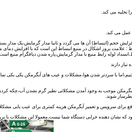
 عمل می کند.
 افزایش حجم (اتبساط) آن ها می گردد و ثانیا مدار گرمایش،یک مدار ب
 : علامت بروز اشکال در منبع انبساط این است که با افزایش دمای م
ساط،انسداد لوله رابط منبع با مدار گرمایش،پاره شدن دیافگرام منبع است
نیاز دارند
نیم،اما با سردتر شدن هوا،مشکلات و عیب های آبگرمکن یکی یکی نمای
رمکن موجب به وجود آمدن مشکلاتی نظیر گرم نشدن آب،چکه کردن آ
طرساز شوند.
وقع برای سرویس و تعمیر آبگرمکن هزینه کمتری برای عیب یابی مشکلا
د که نشان دهنده خرابی دستگاه شما نیست.معمولا این مشکلات با ب