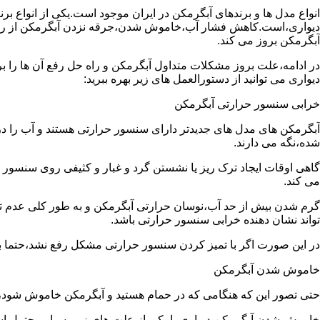
انواع مدل ها و برندهای آبگرمکن در ایران موجود است.یکی از انواع بر
دیواری،است.کاهش فشار آب،خاموش شدن،جرقه نزدن آبگرمکن از رایج
آبگرمکن بروز می کند.
در ادامه،علت بروز مشکلات متداول آبگرمکن و راه حل رفع آن ها را ب
دیواری می توانید از دستورالعمل های زیر بهره ببرید:
خرابی سنسور حرارتی آبگرمکن
آبگرمکن های مدل های جدیدتر دارای سنسور حرارتی هستند و آب را د
شده،نگه می دارند.
گاهی اوقات ایجاد ترک ریز یا نشستن گرد و غبار و کثیفی روی سنسور ح
می کند.
گرم شدن بیش از حد آب،نوسان حرارتی آبگرمکن و به طور کلی عدم 
تواند نشان دهنده خرابی سنسور حرارتی باشد.
در این صورت اگر با تمیز کردن سنسور حرارتی مشکل رفع نشد،حتما ب
خاموش شدن آبگرمکن
حتی تصور این که هنگامی که در حمام هستید و آبگرمکن خاموش شو
خاموش شدن آبگرمکن دیواری با یکی از علت های زیر بسیار محتمل ا