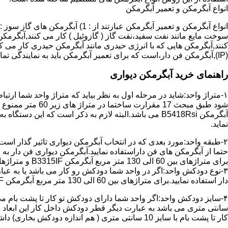
انواع آبگرمکن و تعمیر آبگرمکن
سوخت مایع مانند نفت سفید،نفت گاز ( گازوئیل ) کار می کنند,آبگرمکن 
(IP),آبگرمکن فن دار،است که برای تعمیر آبگرمکن باید به نمایندگی تماس حاصل فرمایید.
راهنمای خرید آبگرمکن دیواری
۱-متراژ واحد:شاید در مرحله اول به نظر بیاید که متراژ واحد شما ارت
آبگرمکن B5418Rsi می باشد.البته لازم به ذکر است که 
نماید.
حتما از آبگرمکن های فن داراستفاده نمایید.آبگرمکن دیواری فن دار 
برای متراژهای بین 60 الی 130 متر مربع آبگرمکن B3315IF و متراژهای بالای 130 متر مربع آبگرمکن B3318IF مناسب می باشد.
۳-نوع دودکش واحد:اگر در واحد شما دودکش رو کار می باشد یا به عبا
دار استفاده نمایید.برای متراژهای بین 60 الی 130 متر مربع آبگرمکن B3315IF و متراژهای بالای 130 متر مربع آبگرمکن B3318IF مناسب می باشد.
کار تا پشت بام با سایز 10 سانتی متری ( هم اندازه دودکش بخاری) داشته باشد تنها می توانید از آبگرمکن BX114 استفاده نمایید.