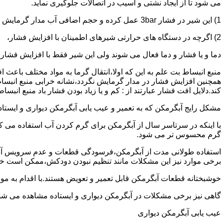
می شود تا از ایجاد نشتی و آسیب در اتصالات جلوگیری نماید.
1) این شیر در فشار 3bar عمل کرده و حجم اضافی آب مدار گرمایش را تخلیه می کند.
2) اگرچه در دستگاه های حرارتی شیرهای اطمینان با افزایش فشار،
دما و یا فشار و دما فعال می شوند ولی این شیر فقط با افزایش فشار
منبع انبساط بت علم به این که اولا،انتقال گرما به مواد مختلف باعث
همچنین افزایش فشار در مدار گرمایش نگردد،نشانه خرابی منبع انبساط
کند.دلایل افت فشار عبارتند از : کم و یا زیاد بودن فشار باد منبع انب
مشکل رایج آبگرمکن که به تعمیر و عیب یابی آبگرمکن دیواری و ایستاده 
با اینکه در سرتاسر سال از آبگرمکن برای گرم کردن آب استفاده می ک
گرم محسوس تر می شود.
استفاده طولانی مدت از آبگرمکن،فرسودگی قطعات و عدم سرویس آبگ
برخی موارد نیز این مشکلات مانند تنظیم نبودن دودکش،ممکن است خ
خوشبختانه قطعات آبگرمکن قابل تعمیر و تعویض هستند.با اقدام به م
گاهی نیز برخی مشکلات در آبگرمکن دیواری و ایستاده مشاهده می شو
عیب یابی آبگرمکن دیواری