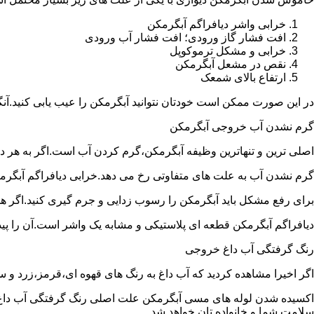
خرابی واشر دیافراگم آبگرمکن
افت فشار گاز ورودی؛ افت فشار آب ورودی
خرابی و مشکل ترموکوپل
نقص در مشعل آبگرمکن
ارتفاع بالای شمعک
در این صورت ممکن است خودتان نتوانید آبگرمکن را عیب یابی کنید.آن
گرم نشدن آب خروجی آبگرمکن
اصلی ترین و تنهاترین وظیفه آبگرمکن،گرم کردن آب است.اگر به هر دلی
گرم نشدن آب به علت های متفاوتی رخ می دهد.خرابی دیافراگم آبگر
برای رفع مشکل باید آبگرمکن را رسوب زدایی و جرم گیری کنید.اگر ه
دیافراگم آبگرمکن قطعه ای پلاستیکی و مشابه یک واشر است.آن را پیدا 
رنگ گرفتگی آب داغ خروجی
اگر اخیرا مشاهده کردید که آب داغ به رنگ های قهوه ای،قرمز،زرد و
اکسیده شدن لوله های مسی آبگرمکن علت اصلی رنگ گرفتگی آب داغ ا
سلامت شما و خانواده تان خواهد شد.