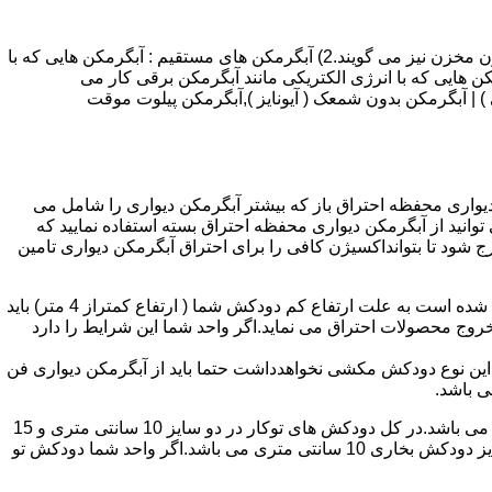
انواع آبگرمکن و تعمیر آبگرمکن عبارتند از : 1) آبگرمکن های گاز سوز : آب گرمکن های آنی دیواری,آبگرمکن های مخزن دار,آبگرمکن های بدون مخزن نیز می گویند.2) آبگرمکن های مستقیم : آبگرمکن هایی که با
ن هایی که با انرژی الکتریکی مانند آبگرمکن برقی کار می
 : آبگرمکن شمعک دار ( ترموکوپلی ) | آبگرمکن بدون شمعک ( آیونایز ),آبگرمکن پیلوت موقت
کن دیواری محفظه احتراق باز که بیشتر آبگرمکن دیواری را شامل می
 ممنوع می باشد.پس اگر متراژ واحدشما کمتر از 60 متر مربع می باشدتنها می توانید از آبگرمکن دیواری محفظه احتراق بسته استفاده نمایید که
ه خارج شود تا بتوانداکسیژن کافی را برای احتراق آبگرمکن دیواری تامین
۲-طبقه واحد:مورد بعدی که در انتخاب آبگرمکن دیواری تاثیر گذار است طبقه وقوع ساختمان است،اگر واحد شما در طبقه آخرساختمان واقع شده است به علت ارتفاع کم دودکش شما ( ارتفاع کمتراز 4 متر) باید
روج محصولات احتراق می نماید.اگر واحد شما این شرایط را دارد
ه این نوع دودکش مکشی نخواهدداشت حتما باید از آبگرمکن دیواری فن
۴-سایز دودکش واحد:اگر واحد شما دارای دودکش تو کار تا پشت بام می باشد سایز این دودکش تعیین کننده نوع آبگرمکن دیواری انتخابی شما می باشد.در کل دودکش های توکار در دو سایز 10 سانتی متری و 15
سانتی متری می باشد به عبارت دیگر قطر دودکش داخل کار این ابعاد می باشد.برای اینکه بهتر بتوانیم منظورمان را برسانیم دودکش های سایز دودکش بخاری 10 سانتی متری می باشد.اگر واحد شما دودکش تو