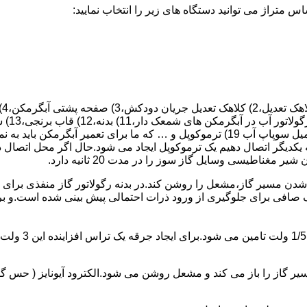
 یکدیگر اتصال دهیم یک ترموکوپل ایجاد می شود.حال اگر محل اتصال د
ن مسیر گاز،مشعل را روشن کند.در بدنه رگولاتور گاز منفذی برای ر
افی برای جلوگیری از ورود ذرات احتمالی پیش بینی شده است.و برای ت
از را باز می کند و مشعل روشن می شود.الکترود آیونایز ( حس گر ) 