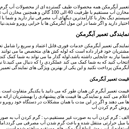
تعمیر آبگرمکن همه محصولات طیف گسترده ای از محصولات آب گرم ار
مخازن آب مستقیم با ظرفیت 40 الی 100 گا
اختیار دارید و اگر شما در این مول آبگرمکن ها با خرابی روبرو شدید،نیا
نمایندگی تعمیر آبگرمکن
نمایندگی تعمیر آبگرمکن خدمات فوری،قابل اعتماد و سریع را شامل ت
مشتریان خود قرار داده است که لوله کش های متخصص ما می توانند مدل
شما نیاز به جابجایی داشته باشد،لوله گذار ما می تواند به شما کمک 
انتخاب کنید که به شما کمک می کند عملکردی را که دنبال می کنید.تا نیا
آبگرمکن پرداخت نکنید و این یکی از بهترین ویژگی های نمایندگی تعمی
قیمت تعمیر آبگرمکن
قیمت تعمیر آبگرم کن همان طور که می دانید با یکدیگر متفاوت است و 
اعلام می کنند و نمایندگی ها قیمت های پیشنهادی را بهمشتریان ارائه 
ها می دهند و اگر در این مدت با همان مشکلات در دستگاه خود روبرو ش
روش گرم کردن آب
الف : گرم کردن آب به صورت غیر مستقیم،ب : گرم کردن آب به صورت
یا مبل حرارتی منتقل شده و باعث گرم شدن آب مصرفی می گردد.اماد
استفاده از این روش انواع آبگرمکن های مستقیم ساخته شده است.