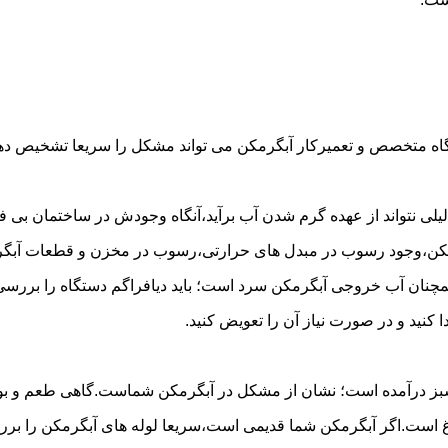
گاه متخصص و تعمیرکار آبگرمکن می تواند مشکل را سریعا تشخیص دهد 
لی نتواند از عهده گرم شدن آب برآید،آنگاه وجودش در ساختمان بی فای
مکن،وجود رسوب در مبدل های حرارتی،رسوب در مخزن و قطعات آبگرم
مچنان آب خروجی آبگرمکن سرد است؛ باید دیافراگم دستگاه را بررسی 
کنید و در صورت نیاز آن را تعویض کنید.
 سبز درآمده است؛ نشان از مشکل در آبگرمکن شماست.گاهی طعم و بوی 
ست.اگر آبگرمکن شما قدیمی است،سریعا لوله های آبگرمکن را بررسی