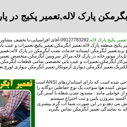
بگرمکن پارک لاله,تعمیر پکیج در پار
تعمیر پکیج پارک لاله
,09127783292-آقای افراسیابی-با تخف
یر پکیج منطقه پارک لاله,تعمیر آبگرمکن,تعمیر پکیج,تعمیرات و عیب
برندتعمیر آبگرمکن ایستاده خدمات نصب آبگرمکن در پارک لاله,تعمیر آب
وئل‌دار موتورخانه در پارک لاله,مراکز سرویس آبگرمکن،متخصص تعمیر
رکار آبگرمکن،تعمیرات و عیب یابی تخصصی تمامی قطعات آبگرمکن با 
الکتریک,تعمیر آبگرمکن دیواری آزمونکار,تعمیر آبگرمکن دیواری لورچ,ت
تعمیر آبگرمکن گازی،آبگرمکن برقی یا آبگرمکن ایستاده ​ آبگرمکن طراحی شده است که دارای استانداردهای ANSI است
خاموش کننده هوا سوخت یک نوع حفاظتی دوگانه را
 از عواملی مانند : مسدود شدن شعله با آستر،گرد
می کندو با طراحی NOX و با استفاده از اکسید نیتروژن پایین و ثبت اختراع سیستم
ا کاهش می دهد،و در این صورت شما آب گرم بیشتری
اید به نمایندگی تعمیر آبگرمکن تماس بگیرید.