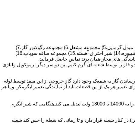
قطعات ساختمان آب گرم کن های دیواری شمعک دار عبارتند از : 1) کلاهک تعدیل،2) کلاهک تعدیل جریان دودکش،3) صفحه پشتی آبگرمکن،4) مبدل گرمایی،5) مجموعه مشعل،6) مجموعه رگولاتور گاز،7)
مجموعه رگولاتور آب،8) رویه آبگرمکن،9) صفحه پشتی آبگرمکن،10) رگولاتور آب در آبگرمکن های شمعک دار،11) بدنه،12) قاب برنجی،13) شیپوره،14) شیر احتراق آهسته،15) مجموعه ساقه سوپاپ،16)
و فلز را توسط شعله ای گرم کنیم بین دو سر دیگر ترموکوپل ولتاژی
ساندن گاز به شمعک وجود دارد گاز خروجی از این منفذ توسط لوله
عمیر هر یک از این قطعات باید از نمایندگی تعمیر آبگرمکن و یا هر
برد کنترل آبگرمکن:نیروی محرکه این برد از یک آدابتور یا دو عدد باتری 1/5 ولت تامین می شود.برای ایجاد جرقه یک تراس افزاینده این 3 ولت را به 14000 تا 18000 ولت تبدیل می کند.هنگامی که شیر آبگرم
در کنار شعله قرار دارد و تا زمانی که شعله را حس کند شعله