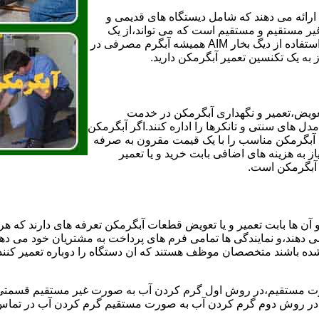
ائه می دهند که شامل دیستگاه های قدیمی و
لن و همچنین مخازن آب غیر مستقیم و مستقیم است که می تواند،از یک
سیستم دیگ بخار با کارآمدترین دیگهای آب مصرفی نیاز دارید و شما با استفاده از دیگ بخار AIM همیشه آبگرم مصرفی در
ز به یک تکنسین تعمیر آبگرمکن دارید.
عویض،تعمیر و نگهداری آبگرمکن در خدمت
 های سنتی و تانکرها را اداره کنند.اگر آبگرمکن
کند آبگرمکن مناسب را با یک قیمت مقرون به صرفه
ز به هزینه های اضافی بابت خرید و یا تعمیر
ر آبگرمکن است.
آن ها بابت تعمیر و یا تعویض قطعات آبگرمکن تعرفه های دارند که هر 
می دهند،و نمایندگی ها تمامی فرم های پرداخت به مشتریان خود می دهند
ده باشند متخصصان موظف هستند که ان دستگاه را دوباره تعمیر کنند و
 مستقیم،در روش اول گرم کردن آب به صورت غیر مستقیم قسمتی از 
ر روش دوم گرم کردن آب به صورت مستقیم گرم کردن آب در تماس مس