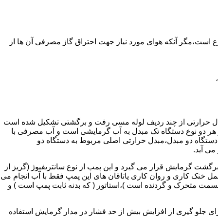
ر واحدهای مسکونی و غیر مسکونی که مسحت آن ها کمتر از 60 متر مربع باشد ممنوع است،مگر آنکه هوای مورد نیاز جهت احتراق گاز مصرفی آن ها از
دل حرارتی از چند ردیف لوله مسی رفت و برگشتی تشکیل شده است
ر هر دو نوع دستگاه تک مبدل به آب گرمایشی است و آب مصرفی با
ه دستگاه دو مبدل،مبدل حرارتی اصلی مربوط به دستگاه دو
می آید.
گشت گرمایش قرار می گیرد و این پمپ از نوع سانتریفیوژ (گریز از
 باشد،عمل خنک کاری و روان کاری یاتاقان های این پمپ فقط با آب انجام می
 قسمت متحرک و گردنده است )،استاتور ( که بدنه ثابت پمپ است ) و
رای جلو گیری از افزایش بیش از حد فشار در مدار گرمایش استفاده