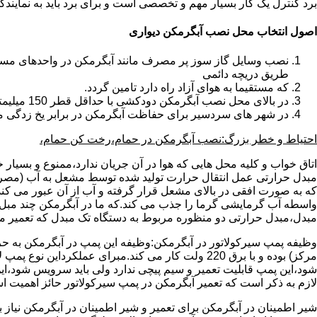
برد کنترل یک کار بسیار مهم و تخصصی است و برای برد باید به نمای
اصول انتخاب محل نصب آبگرمکن دیواری
طریق دریچه دائمی
که مستقیما به هوای آزاد راه دارد تامین گردد.
در بالای محل نصب آبگرمکن دودکشی با حداقل قطر 150 میلیمتر تعبیه شده باشد.
در شهر های سردسیر برای حفاظت آبگرمکن در برابر یخ زدگی م
احتیاط و خطر بزرگ:نصب آبگرمکن در حمام،رخت کن حمام،
اتاق خواب و کلیه محل هایی که هوا در آن جریان ندارد،ممنوع و بسیار
مبدل حرارتی عمل انتقال حرارت تولید شده توسط مشعل به آب (مصر
که به صورت افقی در بالای مشعل قرار گرفته و آب از آن عبور می کن
واسطه آب گرمایشی گرما را جذب می کند.که ما در آبگرمکن چند مبل مب
مبدل،مبدل حرارتی دو منظوره مربوط به دستگاه تک مبدل که تعمیر مب
وظیفه پمپ سیرکولاتور در آبگرمکن:وظیفه این پمپ در آبگرمکن به حر
مرکز) بوده و با برق 220 ولت کار می کند.مبرای ع
شود،این پمپ قابلیت تعمیر و سیم پیچی ندارد ولی باید سرویس شود،این
لازم به ذکر است که تعمیر آبگرمکن در پمپ سیرکولاتور حائز اهمیت ا
شیر اطمینان در آبگرمکن برای تعمیر و شیر اطمینان در آبگرمکن نیاز