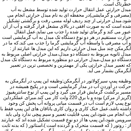
خطرناک است.
مبدل حرارتی عمل انتقال حرارت تولید شده توسط مشعل به آب
(مصرفی و گرمایشی)در محفظه ای به نام مبدل حرارتی انجام می
شود.مبدل حرارتی از چند ردیف لوله مسی رفت و برگشتی تشکیل
شده است که به صورت افقی در بالای مشعل قرار گرفته و آب از آن
عبور می کند و گرمای تولید شده را جذب می نماید.عمل انتقال
حرارت مستقیم در هر دو نوع دستگاه تک مبدل به آب گرمایشی است
و آب مصرفی با واسطه آب گرمایشی گرما را جذب می کند.که ما در
آبگرمکن چند مبل مبدل حرارتی داریم که این مبدل ها عبارتند از :
مبدل ثانویه مربوط به دستگاه دو مبدل،مبدل حرارتی اصلی مربوط به
دستگاه دو مبدل،مبدل حرارتی دو منظوره مربوط به دستگاه تک مبدل
که تعمیر مبدل حرارتی یکی از مهمترین و تخصصی ترین در تعمیر
آبگرمکن بشمار می آید.
وظیفه پمپ سیرکولاتور در آبگرمکن:وظیفه این پمپ در آبگرمکن به
حرکت در آوردن آب در مدار گرمایشی است و در پکیج همیشه در
مسیر برگشت گرمایش قرار می گیرد و این پمپ از نوع سانتریفیوژ
(گریز از مرکز) بوده و با برق 220 ولت کار می کند.مبرای عملکرداین
نوع پمپ لازم است آب در قسمت میانی پروانه آب پخش کن وجود
داشته باشد،عمل خنک کاری و روان کاری یاتاقان های این پمپ فقط با
آب انجام می شود،این پمپ قابلیت تعمیر و سیم پیچی ندارد ولی باید
سرویس شود،این پمپ ها از دو نوع قسمت تشکیل شده اند که عبارتند
از : روتور ( که قسمت متحرک و گردنده است )،استاتور ( که بدنه ثابت
پمپ است ) و لازم به ذکر است که تعمیر آبگرمکن در پمپ سیرکولاتور