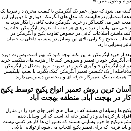
دوام و طول عمر بالا
گفته می شود که طول عمر یک آبگرمکن با کیفیت مخزن دار تقریبا یک
دهه است.این درحالیست که مدل های آبگرمکن دیواری تا دو برابر این
مدت عمر می کنند.اگر در خرید آبگرمکن دقت کافی را بکار ببرید به
راحتی می توانید از دردسرهای هر ده ساله تعویض آبگرمکن نجات پیدا
کنید.داشتن اطلاعات کافی در خصوص تفاوت پکیج و آبگرمکن در
انتخاب صحیح و کارایی بالای این وسایل در سیستم داخلی ساختمان
تاثیر بسزایی دارد.
بعد از خرید آبگرمکن به این نکته توجه کنید که بهتر است بصورت دوره
ای آبگرمکن خود را تعمیر و سرویس کنید تا از هزینه های هنگفت خرید
دوباره آبگرمکن جلوگیری کنید و در صورت بروز مشکل در آبگرمکن
بلافاصله از یک تکنسین تعمیر آبگرمکن کمک بگیرید.با نصب اپلیکیشن
"" همیشه به یک تعمیرکار حرفه ای و متخصص دسترسی دارید.
آسان ترین روش تعمیر انواع پکیج توسط پکیج
کار در بهجت آباد, منطقه بهجت آباد
پکیج ها وسیله ای هستند که در سال های اخیر جای خود را در منازل
افراد باز کرده اند و در کمتر خانه ای است که این وسایل دیده
نشوند.پکیج ها جزو وسایلی هستند که تعمیر آن ها کار هر کسی نیست
و باید فردی که برای تعمیر پکیج انتخاب می شود،از توانایی بالایی