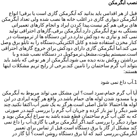
نصب آبگرمکن
قبل از هر اقدامی باید بدانید که آبگرمکن گازی است یا برقی! انواع
آبگرمکن دیواری گازی در اغلب خانه ها نصب شده ولی تعداد آبگرمکن
های برقی هم کم نیست.پیدا کردن ایراد و انجام کارهای تعمیراتی
بستگی به نوع آبگرمکن دارد.آبگرمکن برقی،گازهای احتراقی تولید
نمی کند و نیازی به دودکش ندارد.در این دستگاه ها از ترموستات در
کنار مخزن استفاده شده و کابل الکتریکی،دستگاه را به تابلو برق وصل
می کند.اما آبگرمکن گازی دارای دودکش برای خروج گازهای احتراقی
است.سیستم پیلوت،مشعل،ترموکوبل در دستگاه نصب شده و با
برداشتن روکش بدنه دیده می شود.آبگرمکن از هر نوعی که باشد باید
بتواند آب گرم ساختمان را تامین کند.برخی از رایج تریم مشکلات اینها
هستند:
1.آب داغ نمی شود
آیا آب گرم حمام،سرد است؟ این مشکل می تواند مربوط به آبگرمکن
و یا مسدود شدن لوله های حمام باشد.در واقع هر گونه ایرادی در این
لوله ها،احتمالا عامل اصلی است.هرگز به یک شیر آب،اکتفا نکنید.چند
شیر دیگر را نیز باز کرده و جریان آب گرم را بررسی کنید.در صورتی
که به کلی آب گرم ساختمان قطع شده باشد به سراغ آبگرمکن بوید و
موارد دیگر را بررسی کنید.اگر آبگرمکن برقی یا گازی،آب را داغ نمی
کند مشکل از گاز یا برق دستگاه است.قبل از تماس برای تعمیر
آبگرمکن،بررسی کنید که آیا برق دستگاه روشن است؟ آیا گاز در