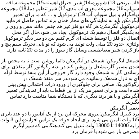
قاب برنجی،13) شیپوره،14) شیر احتراق آهسته،15) مجموعه ساقه
سوپاپ،16) مجموعه مغزی آب بندی،17) شیر تنظیم دما،18) مجموعه
دیافگرام و میل سوپاپ آب 19) ترموکوپل و … که ما برای تعمیر
آبگرمکن باید به نمایندگی های مجاز همان برند تماس حاصل فرمایید.
ترموکوپل آبگرمکن: هر گاه دو فلز غیر هم جنس مانند مس و روی را
به یکدیگر اتصال دهیم یک ترموکوپل ایجاد می شود.حال اگر محل
اتصال دو فلز را توسط شعله ای گرم کنیم بین دو سر دیگر ترموکوپل
ولتاژی حدود 20 میلی ولت تولید می شود که توانایی تحریک سیم پیچ و
باز کردن شیر مغناطیسی وسایل گاز سوز را در مدت 20 ثانیه دارد.
شمعک آبگرمکن: شمعک در آبگرمکن دائما روشن است تا به محض باز
شدن مسیر گاز،مشعل را روشن کند.در بدنه رگولاتور گاز منفذی برای
رساندن گاز به شمعک وجود دارد گاز خروجی از این منفذ توسط لوله
ای به نازل شمعک رسانیده می شود.در سر منفذ شمعک در
رگولاتور،یک صافی برای جلوگیری از ورود ذرات احتمالی پیش بینی
شده است.و برای تعمیر هر یک از این قطعات باید از نمایندگی تعمیر
آبگرمکن و یا هر برند دیگری که با دستگاه شما متابقت دارد تماس
بگیرید.
تعمیر آبگرمکن
برد کنترل آبگرمکن:نیروی محرکه این برد از یک آدابتور یا دو عدد باتری
1/5 ولت تامین می شود.برای ایجاد جرقه یک تراس افزاینده این 3 ولت
را به 14000 تا 18000 ولت تبدیل می کند.هنگامی که شیر آبگرم
مصرفی باز می شود با فرمان برد