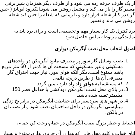
از یک طرف جرقه زده می شود و از طرف دیگر همزمان شیر برقی
مسیر گاز را باز می کند و مشعل روشن می شود.الکترود آیونایز ( حس
گر ) در کنار شعله قرار دارد و تا زمانی که شعله را حس کند شعله
روشن می ماند و تعمیر
برد کنترل یک کار بسیار مهم و تخصصی است و برای برد باید به
نمایندگی مربوطه تماس حاصل شود
اصول انتخاب محل نصب آبگرمکن دیواری
نصب وسایل گاز سوز پر مصرف مانند آبگرمکن در واحدهای
مسکونی و غیر مسکونی که مسحت آن ها کمتر از 60 متر مربع
باشد ممنوع است،مگر آنکه هوای مورد نیاز جهت احتراق گاز
مصرفی آن ها از طریق دریچه دائمی
که مستقیما به هوای آزاد راه دارد تامین گردد.
در بالای محل نصب آبگرمکن دودکشی با حداقل قطر 150
میلیمتر تعبیه شده باشد.
در شهر های سردسیر برای حفاظت آبگرمکن در برابر یخ زدگی
میبایستی آبگرمکن در داخل ساختمان نصب شود و از نصب آن
در بالکن،
احتیاط و خطر بزرگ:نصب آبگرمکن در حمام،رخت کن حمام،
اتاق خواب و کلیه محل هایی که هوا در آن جریان ندارد،ممنوع و بسیار