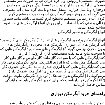
صورت مستقیم،در روش اول گرم کردن آب به صورت غیر مستقیم
قسمتی از آبگرم و یا بخار تولید شده توسط دیگ مرکزی به مخازن
دوجداره و یا مبل حرارتی منتقل شده و باعث گرم شدن آب مصرفی
می گردد.امادر روش دوم گرم کردن آب به صورت مستقیم گرم
کردن آب در تماس مستقیم باسطح گرم کننده می باشد مانند سماور
زغالی و نفتی که با استفاده از این روش انواع آبگرمکن های مستقیم
ساخته شده است.
انواع آبگرمکن و تعمیر آبگرمکن
انواع آبگرمکن و تعمیر آبگرمکن عبارتند از : 1) آبگرمکن های گاز سوز :
آب گرمکن های آنی دیواری,آبگرمکن های مخزن دار,آبگرمکن های
بدون مخزن نیز می گویند.2) آبگرمکن های مستقیم : آبگرمکن هایی که
با سوخت مایع مانند نفت سفید،نفت گاز ( گازوئیل ) کار می
کنند,آبگرمکن هایی که با سوخت گاز مانند گاز طبیعی و گاز مایع کار
می کنند,آبگرمکن هایی که با انرژی الکتریکی مانند آبگرمکن برقی کار
می کنند,آبگرمکن هایی که با انرژی حیدری مانند آبگرمکن حیدری کار
می کنند.3) آبگرمکن های گازسوز دیواری : آبگرمکن شمعک دار (
ترموکوپلی ) | آبگرمکن بدون شمعک ( آیونایز ),آبگرمکن پیلوت موقت
(IP),آبگرمکن فن دار،است که برای تعمیر آبگرمکن باید به نمایندگی
تماس حاصل فرمایید.
راهنمای خرید آبگرمکن دیواری
۱-متراژ واحد:شاید در مرحله اول به نظر بیاید که متراژ واحد شما