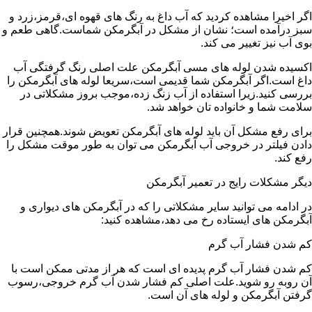
اگر اخیرا مشاهده کردید که آب داغ به رنگ های قهوه ای،قرمز،زرد و
سبز درآمده است؛ نشان از مشکل در آبگرمکن شماست.گاهی طعم و
بوی آب نیز تغییر می کند.
اکسیده شدن لوله های مسی آبگرمکن علت اصلی رنگ گرفتگی آب
داغ است.اگر آبگرمکن شما قدیمی است،سریعا لوله های آبگرمکن را
بررسی کنید.زیرا استفاده از آب زنگ زده،موجب بروز مشکلاتی در
سلامت شما و خانواده تان خواهد شد.
برای رفع مشکل آن باید لوله های آبگرمکن تعویض شوند.همچنین قرار
دادن فیلتر در خروجی آب آبگرمکن می توان به طور موقت مشکل را
رفع کند.
دیگر مشکلات رایج در تعمیر آبگرمکن
در ادامه می توانید سایر مشکلاتی را که در آبگرمکن های دیواری و
آبگرمکن های ایستاده رخ می دهد،مشاهده کنید:
کم شدن فشار آب گرم
کم شدن فشار آب گرم پدیده ای است که هر از مدتی ممکن است با
آن روبه رو شوید.علت اصلی کم فشار شدن آب گرم خروجی،رسوب
گرفتن آبگرمکن و لوله های آن است.