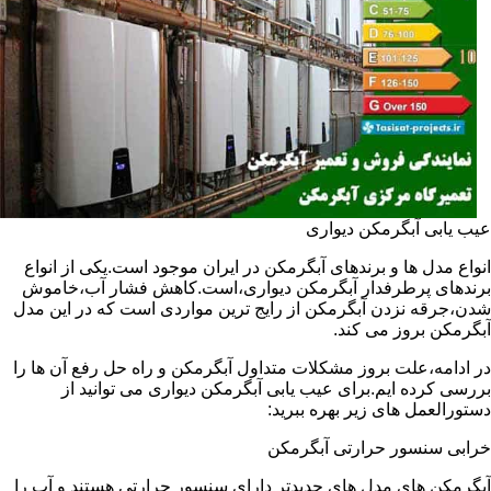
عیب یابی آبگرمکن دیواری
انواع مدل ها و برندهای آبگرمکن در ایران موجود است.یکی از انواع
برندهای پرطرفدار آبگرمکن دیواری،است.کاهش فشار آب،خاموش
شدن،جرقه نزدن آبگرمکن از رایج ترین مواردی است که در این مدل
آبگرمکن بروز می کند.
در ادامه،علت بروز مشکلات متداول آبگرمکن و راه حل رفع آن ها را
بررسی کرده ایم.برای عیب یابی آبگرمکن دیواری می توانید از
دستورالعمل های زیر بهره ببرید:
خرابی سنسور حرارتی آبگرمکن
آبگرمکن های مدل های جدیدتر دارای سنسور حرارتی هستند و آب را