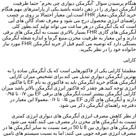
هنگام پرسیدن سوال "آبگرمکن دیواری چی بخرم" حتما ظرفیت
آبگرمکن دیواری را در ذهن داشته باشید.یکی از پارامترهای مهم هنگام
خرید آبگرمکن،معیار FHR است.این معیار احتمالا بر روی بر چسب
راهنمای انرژی محصول درج می شود و معرف تعداد گالن های آبی
است که یک آبگرمکن در هر ساعت می تواند تولید کند.بطور کلی
آبگرمکن های گازی FHR بسیار بالاتری نسبت به آبگرمکن های برقی
دارند و این معیار به ظرفیت مخزن،منبع گرما و اندازه شعله آبگرمکن
بستگی دارد که توصیه می کنیم قبل از خرید آبگرمکن FHR مورد نیاز
خانواده خود را در نظر بگیرید.
کارایی
مطمئنا کارایی یکی از فاکتورهایی است که یک آبگرمکن ساده را به
بهترین آبگرمکن دیواری تبدیل می کند.برای تشخیص میزان کارایی
آبگرمکن هنگام خرید آبگرمکن باید به فاکتوری به نام EF یا فاکتور
انرژی توجه کنید.هر چقدر که فاکتور انرژی آبگرمکن بالاتر باشد میزان
کارایی آبگرمکن بیشتر است.آبگرمکن های برقی EF بین ۰/۷ تا ۰/۹۵
دارند و آبگرمکن های گازی EF بین ۰/۵ تا ۰/۶.معمولا این معیار در
دفترچه راهنمای آبگرمکن ذکر می شود.
از نظر کاهش مصرف انرژی آبگرمکن های دیواری انرژی کمتری
نسبت به آبگرمکن های مخزن دار مصرف می کنند.گفته می شود
آبگرمکن های دیواری بین 8 تا 50 درصد نسبت به سایر آبگرمکن ها در
مصرف انرژی صرفه جویی می کنند; اما به نسبت سیستم های تامین