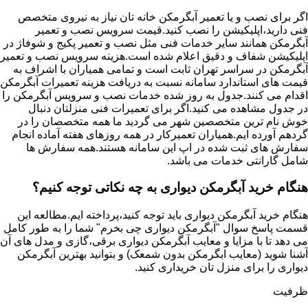
اگر برای نصب و یا تعمیر آبگرمکن خانه تان نیاز به نیروی متخصص
فنی دارید،اپلیکیشن را نصب کنید.قیمت سرویس نصب و تعمیر
آبگرمکن همانند سایر خدمات فنی مثل نصب و تعمیر پکیج و شوفاژ در
اپلیکیشن شفاف و دقیق اعلام شده است.هزینه سرویس نصب و تعمیر
آبگرمکن در سراسر تهران ثابت است و تمامی همیاران با اشراف به
قیمت های استاندارد سامانه نسبت به دریافت هزینه تعمیرات آبگرمکن
اقدام می کنند.جدول به روز شده خدمات نصب و سرویس آبگرمکن را
در جدول مشاهده می کنید.اگر برای تعمیرات فنی منزلتان دنبال
خوش نام ترین متخصصین شهر می گردید ما همه متخصصان را در
گردهم آورده ایم.همیاران تعمیرکار در همه روزهای هفته آماده انجام
سفارش های ثبت شده در اپ این سامانه هستند.همه سفارش ها
شامل گارانتی خدمات می باشد.
هنگام خرید آبگرمکن دیواری به چه نکاتی توجه کنیم؟
هنگام خرید آبگرمکن دیواری باید توجه کنید،پرداخته ایم.مطالعه این
قسمت پاسخ سوال "آبگرمکن دیواری چی بخرم" شما را به طور کامل
می دهد تا با مزایا و معایب آبگرمکن دیواری برقی،گازی و مدل های آن
آشنا شوید (معایب ابگرمکن بدون شمعک) و بتوانید بهترین آبگرمکن
دیواری را برای منزل تان خریداری کنید.
ظرفیت