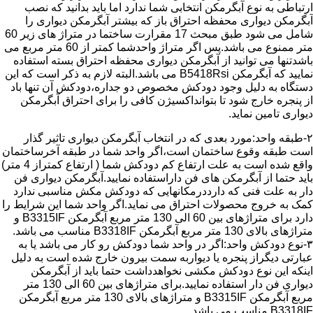
ارتباطی به نوع آبگرمکن انتخابی شما ندارد اما باید بدانید که نصب
آبگرمکن دیواری محفظه احتراق باز که بیشتر آبگرمکن دیواری را
شامل می شود طبق مبحث 17 مقرارت ساختما در متراژ های زیر 60
متر ممنوع می باشد.پس اگر متراژ واحدشما کمتر از 60 متر مربع می
باشدتنها می توانید از آبگرمکن دیواری محفظه احتراق بسته استفاده
نمایید که آبگرمکن B5418Rsi می باشد.البته لازم به ذکر است که این
دستگاه به دلیل وجود دودکش مخصوص دو جداره،دودکش آن تنها باد
از پنجره خارج شود تا بتوانداکسیژن کافی را برای احتراق آبگرمکن
دیواری تامین نماید.
۲-طبقه واحد:مورد بعدی که در انتخاب آبگرمکن دیواری تاثیر گذار
است طبقه وقوع ساختمان است،اگر واحد شما در طبقه آخرساختمان
واقع شده است به علت ارتفاع کم دودکش شما ( ارتفاع کمتراز 4 متر)
باید حتما از آبگرمکن های فن داراستفاده نمایید.آبگرمکن دیواری فن
دار به علت فنی که دارددرمکانهایی که دودکش مکش مناسبی ندارد
کمک به خروج محصولات احتراق می نماید.اگر واحد شما این شرایط را
دارد برای متراژهای بین 60 الی 130 متر مربع آبگرمکن B3315IF و
متراژهای بالای 130 متر مربع آبگرمکن B3318IF مناسب می باشد.
۳-نوع دودکش واحد:اگر در واحد شما دودکش رو کار می باشد یا به
عبارتی دیگراز پنجره یا دیواربه سمت بیرون خارج شده است به دلیل
اینکه این نوع دودکش مکشی نخواهدداشت حتما باید از آبگرمکن
دیواری فن دار استفاده نمایید.برای متراژهای بین 60 الی 130 متر
مربع آبگرمکن B3315IF و متراژهای بالای 130 متر مربع آبگرمکن
B3318IF مناسب می باشد.