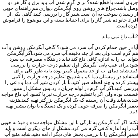
جریان است یا قطع شده؟ برای گرم شدن آب باید برق و گاز هر دو
وصل باشد.چراغ های روشن روی آبگرمکن دیواری هم راهنمای خوبی
از رسیدن سوخت به آن است.شیر گاز را بررسی کنید گاهی یکی از
افراد خانواده شیر گاز را برای احتیاط بسته و این موضوع را فراموش
کرده است.
2.آب داغ نمی ماند
آیا در حین حمام کردن آب سرد می شود؟ گاهی آبگرمکن روشن و آب
هم گرم است ولی بعد از چند دقیقه،آب سرد می شود.اگر آبگرمکن
بتواند آب را به اندازه کافی داغ کند نباید در هنگام مصرف،آب سرد
شود.برای عیب یابی آبگرمکن اول تنظیم درجه حرارت را بررسی
کنید.شاید دمای آب از حد معمول کمتر بوده یا به طور کلی برای
استفاده در زمستان دما کم باشد.پیچ تنظیم درجه حرارت را کمی
بیشتر کرده و چند لحظه صبر کنید.با باز کردن شیر آب دما و داغی را
بررسی کنید.اگر آب گرم در لوله جریان دارد،پس مشکل از همین
قسمت بوده ولی اگر با تنظیم درجه حرارت نیز با کمبود اب داغ مواجه
شدید،شاید وقت آن رسیده که یک آبگرمکن بزرگتر تهیه کنید.هزینه
تعمیر آبگرمکن را صرفه جویی کرده و یک دستگاه با توان بیشتر تهیه
کنید.
نکته: اگر آب گرمکن به تازگی با این مشکل مواجه شده و قبلا به خوبی
آب را به اندازه کافی گرم می کرد،مشکل از جای دیگری است و باید
تعمیر آبگرمکن را با بررسی بخش های دیگر ادامه دهید.شاید منبع آب