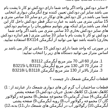
۴-سایز دودکش واحد:اگر واحد شما دارای دودکش تو کار تا پشت بام
می باشد سایز این دودکش تعیین کننده نوع آبگرمکن دیواری انتخابی
شما می باشد.در کل دودکش های توکار در دو سایز 10 سانتی متری و
15 سانتی متری می باشد به عبارت دیگر قطر دودکش داخل کار این
ابعاد می باشد.برای اینکه بهتر بتوانیم منظورمان را برسانیم دودکش
های سایز دودکش بخاری 10 سانتی متری می باشد.اگر واحد شما
دودکش تو کار تا پشت بام با سایز 10 سانتی متری ( هم اندازه دودکش
بخاری) داشته باشد تنها می توانید از آبگرمکن BX114 استفاده نمایید.
در صورتی که واحد شما دارای دودکش 15 سانتی تو کار می باشد بر
اساس متراژ می توانید دستگاه های زیر را انتخاب نمایید:
متراژ 60 الی 70 متر مربع آبگرمکن B3112
متراژ 70 الی 130 متر مربع آبگرمکن B3115 یا B3215i
متراژ بالاتر از 130 متر مربع آبگرمکن B3118 یا B3218i
قطعات آبگرمکن شمعک دار چیست ؟
قطعات ساختمان آب گرم کن های دیواری شمعک دار عبارتند از : 1)
کلاهک تعدیل،2) کلاهک تعدیل جریان دودکش،3) صفحه پشتی
آبگرمکن،4) مبدل گرمایی،5) مجموعه مشعل،6) مجموعه رگولاتور
گاز،7) مجموعه رگولاتور آب،8) رویه آبگرمکن،9) صفحه پشتی
آبگرمکن،10) رگولاتور آب در آبگرمکن های شمعک دار،11) بدنه،12)