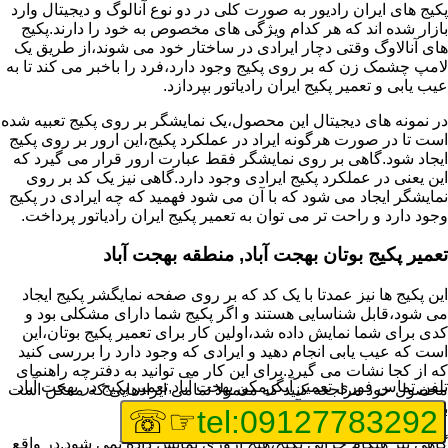
پکیج های ایران رادیور به صورت کلی در دو نوع آنالوگ و دیجیتال وارد
بازار شده اند که هر کدام ویژگی های مخصوص به خود را دارند.پکیج
های آنالاوگ وقتی دچار ایرادی در ساختار خود می شوند،از طریق یک
لامپ چشمک زن که بر روی پکیج وجود دارد،فرد را باخبر می کند تا به
عیب یابی و تعمیر پکیج ایران رادیاتور بپردازد.
در نمونه های دیجیتال این محصول،یک نمایشگر بر روی پکیج تعبیه شده
است تا در صورت هرگونه ایراد در عملکرد پکیج،این ارور بر روی پکیج
ایجاد شود.گاهی بر روی نمایشگر فقط عبارت ارور قرار می گیرد که
این یعنی در عملکرد پکیج ایرادی وجود دارد.گاهی نیز یک کد بر روی
نمایشگر ایجاد می شود که با آن می شود فهمید که چه ایرادی در پکیج
وجود دارد و راحت تر می توان به تعمیر پکیج ایران رادیاتور پرداخت.
تعمیر پکیج بوتان بهجت آباد, منطقه بهجت آباد
این پکیج ها نیز عمدتا با یک کد که بر روی صفحه نمایگشر پکیج ایجاد
می شود،قابل شناسایی هستند و اگر پکیج شما دارای مشکلی بود و
کدی برای شما نمایش داده شد،اولین کار برای تعمیر پکیج بوتان،این
است که عیب یابی انجام دهید و ایرادی که وجود دارد را بررسی کنید
که از کجا نشات می گیرد.برای این کار می توانید به دفترچه راهنمای
تلفن تماس فوری
تعمیر آبگرمکن بهجت آباد,تعمیر پکیج در بهجت آباد
محصول خود مراجعه کنید که معمولا تمامی ایرادهایی که ممکن است
برای پکیج پیش بیاید در آن قرار گرفته است.
☞☏
tel:09127783292
گاهی نیز هنگام خرابی پکیج،هیچ اروری نمایش داده نمی شود.در واقع