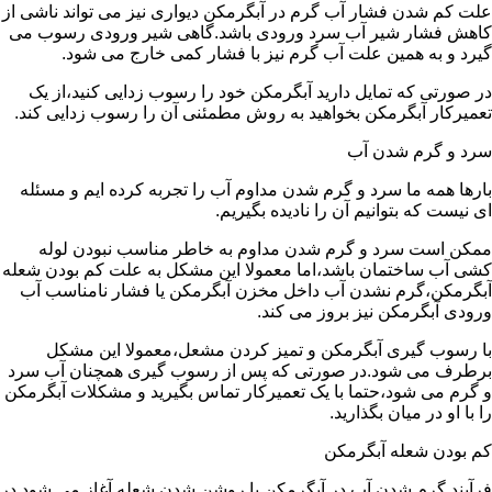
علت کم شدن فشار آب گرم در آبگرمکن دیواری نیز می تواند ناشی از
کاهش فشار شیر آب سرد ورودی باشد.گاهی شیر ورودی رسوب می
گیرد و به همین علت آب گرم نیز با فشار کمی خارج می شود.
در صورتی که تمایل دارید آبگرمکن خود را رسوب زدایی کنید،از یک
تعمیرکار آبگرمکن بخواهید به روش مطمئنی آن را رسوب زدایی کند.
سرد و گرم شدن آب
بارها همه ما سرد و گرم شدن مداوم آب را تجربه کرده ایم و مسئله
ای نیست که بتوانیم آن را نادیده بگیریم.
ممکن است سرد و گرم شدن مداوم به خاطر مناسب نبودن لوله
کشی آب ساختمان باشد،اما معمولا این مشکل به علت کم بودن شعله
آبگرمکن،گرم نشدن آب داخل مخزن آبگرمکن یا فشار نامناسب آب
ورودی آبگرمکن نیز بروز می کند.
با رسوب گیری آبگرمکن و تمیز کردن مشعل،معمولا این مشکل
برطرف می شود.در صورتی که پس از رسوب گیری همچنان آب سرد
و گرم می شود،حتما با یک تعمیرکار تماس بگیرید و مشکلات آبگرمکن
را با او در میان بگذارید.
کم بودن شعله آبگرمکن
فرآیند گرم شدن آب در آبگرمکن با روشن شدن شعله آغاز می شود.در