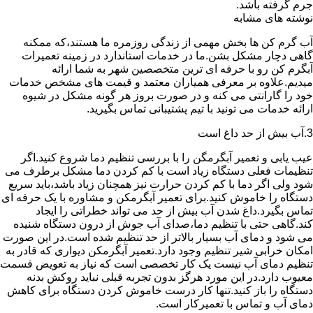
جرم گرفته باشد.
نوشته های مشابه
آب گرم کن ها بخش مهمی از زندگی روزمره ما هستند،که ممکنه
گاهی دچار مشکل بشن.ما در خدمات استاندارد در زمینه تعمیرات
آبگرم کن رو با حرفه ای ترین متخصصین شهر به شما ارائه
میدیم.علاوه بر معرفی همیاران معتمد و قیمت های مشخص خدمات
خود را گارانتی می کنه و در صورت بروز هر گونه مشکل در شیوه
ارائه خدمات می تونید با تیم پشتیبانی تماس بگیرید.
3.آب بیش از حد داغ است
عیب یابی و تعمیر آبگرمگن را با بررسی تنظیم دما شروع کنید.اگر
تنظیمات فعلی دستگاه زیاد است با کم کردن دما مشکل برطرف می
شود ولی اگر دما با کم کردن حرارت نیز همچنان زیاد باشد،باید سریع
دستگاه را خاموش کنید.برای تعمیر آبگرمکن و مشاوره با یک حرفه ای
تماس بگیرد.داغ شدن آب بیش از حد می تواند خطراتی را ایجاد
کند.گاهی حتی با تنظیم دما،صدای آب جوش از درون دستگاه شنیده
می شود و دمای آب بسیار بالاتر از حد تنظیم شده است.در این صورت
امکان خرابی شیر تنظیم وجود دارد.تعمیر آبگرمکن دیواری که قادر به
تنظیم دمای آب نیست یک کار تخصصی است که نیاز به تعویض قسمت
معیوب دارد.در این مورد هرگز بدون تجربه قبلی نباید روکش بدنه
دستگاه را باز کنید.تنها کار درست خاموش کردن دستگاه برای کاهش
دمای آب و تماس با تعمیرکار است.