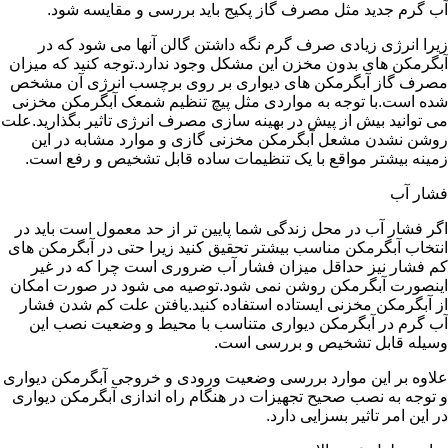
آب گرم جدید مثل مصرف گاز پکیج باید بررسی و مقایسه شود.
زیرا انرژی زیادی صرف گرم نگه داشتن گالن آنها می شود که در
آبگرمکن های بدون مخزن این مشکل وجود ندارد.توجه کنید که میزان
مصرف گاز آبگرمکن های دیواری بر روی برچسب انرژی آن مشخص
شده است.با توجه به مواردی مثل پیچ تنظیم شمعک آبگرمکن مخزنی
می توانید بیش از پیش در بهینه سازی مصرف انرژی تاثیر بگذارید.علت
روشن نشدن مشعل آبگرمکن مخزنی گازی و موارد مشابه در این
زمینه بیشتر مواقع با یک تنظیمات ساده قابل تشخیص و رفع است.
فشار آب
اگر فشار آب در محل زندگی شما پایین تر از حد معمول است باید در
انتخاب آبگرمکن مناسب بیشتر تحقیق کنید زیرا حتی در آبگرمکن های
کم فشار نیز حداقل میزان فشار آب ضروری است چرا که در غیر
اینصورت آبگرمکن روشن نمی شود.توصیه می شود در صورت امکان
از آبگرمکن مخزنی ایستاده استفاده کنید.یافتن علت کم شدن فشار
آب گرم در آبگرمکن دیواری متناسب با محیط و وضعیت نصب این
وسیله قابل تشخیص و بررسی است.
علاوه بر این موارد بررسی وضعیت ورودی و خروجی آبگرمکن دیواری
و توجه به نصب صحیح تجهیزات در هنگام راه اندازی آبگرمکن دیواری
در این امر تاثیر بسزایی دارد.