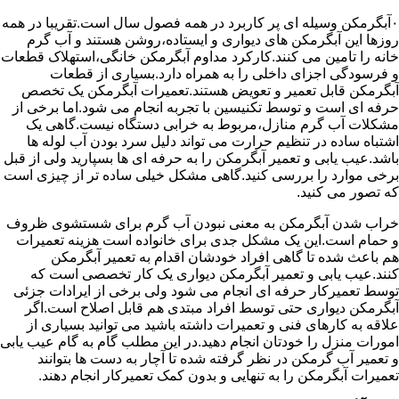
۰آبگرمکن وسیله ای پر کاربرد در همه فصول سال است.تقریبا در همه
روزها این آبگرمکن های دیواری و ایستاده،روشن هستند و آب گرم
خانه را تامین می کنند.کارکرد مداوم آبگرمکن خانگی،استهلاک قطعات
و فرسودگی اجزای داخلی را به همراه دارد.بسیاری از قطعات
آبگرمکن قابل تعمیر و تعویض هستند.تعمیرات آبگرمکن یک تخصص
حرفه ای است و توسط تکنیسین با تجربه انجام می شود.اما برخی از
مشکلات آب گرم منازل،مربوط به خرابی دستگاه نیست.گاهی یک
اشتباه ساده در تنظیم حرارت می تواند دلیل سرد بودن آب لوله ها
باشد.عیب یابی و تعمیر آبگرمکن را به حرفه ای ها بسپارید ولی از قبل
برخی موارد را بررسی کنید.گاهی مشکل خیلی ساده تر از چیزی است
که تصور می کنید.
خراب شدن آبگرمکن به معنی نبودن آب گرم برای شستشوی ظروف
و حمام است.این یک مشکل جدی برای خانواده است هزینه تعمیرات
هم باعث شده تا گاهی افراد خودشان اقدام به تعمیر آبگرمکن
کنند.عیب یابی و تعمیر آبگرمکن دیواری یک کار تخصصی است که
توسط تعمیرکار حرفه ای انجام می شود ولی برخی از ایرادات جزئی
آبگرمکن دیواری حتی توسط افراد مبتدی هم قابل اصلاح است.اگر
علاقه به کارهای فنی و تعمیرات داشته باشید می توانید بسیاری از
امورات منزل را خودتان انجام دهید.در این مطلب گام به گام عیب یابی
و تعمیر آب گرمکن در نظر گرفته شده تا آچار به دست ها بتوانند
تعمیرات آبگرمکن را به تنهایی و بدون کمک تعمیرکار انجام دهند.