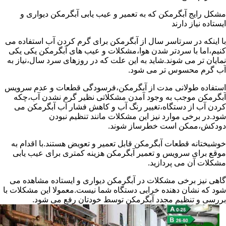
مشکل رایج آبگرمکن که به تعمیر و عیب یابی آبگرمکن دیواری و
ایستاده نیاز دارند
با اینکه در سرتاسر سال از آبگرمکن برای گرم کردن آب استفاده می
کنیم،اما با سردتر شدن هوا،مشکلات و عیب های آبگرمکن یکی یکی
نمایان تر می شوند.شاید به این علت که در روزهای سرد سال،نیاز به
آب گرم محسوس تر می شود.
استفاده طولانی مدت از آبگرمکن،فرسودگی قطعات و عدم سرویس
آبگرمکن موجب به وجود آمدن مشکلاتی نظیر گرم نشدن آب،چکه
کردن آب از دستگاه،تغییر رنگ آب و کاهش فشار آب آبگرمکن می
شود.در برخی موارد نیز این مشکلات مانند تنظیم نبودن
دودکش،ممکن است خطرساز شوند.
خوشبختانه قطعات آبگرمکن قابل تعمیر و تعویض هستند.با اقدام به
موقع برای سرویس و تعمیر آبگرمکن هزینه کمتری برای عیب یابی
مشکلات آن می پردازید.
گاهی نیز برخی مشکلات در آبگرمکن دیواری و ایستاده مشاهده می
شود که نشان دهنده خرابی دستگاه شما نیست.معمولا این مشکلات با
بررسی و تنظیم مجدد آبگرمکن توسط خودتان رفع می شود.