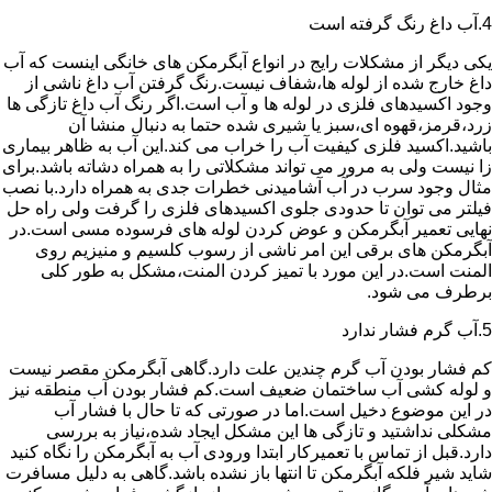
4.آب داغ رنگ گرفته است
یکی دیگر از مشکلات رایج در انواع آبگرمکن های خانگی اینست که آب
داغ خارج شده از لوله ها،شفاف نیست.رنگ گرفتن آب داغ ناشی از
وجود اکسیدهای فلزی در لوله ها و آب است.اگر رنگ آب داغ تازگی ها
زرد،قرمز،قهوه ای،سبز یا شیری شده حتما به دنبال منشا آن
باشید.اکسید فلزی کیفیت آب را خراب می کند.این آب به ظاهر بیماری
زا نیست ولی به مرور می تواند مشکلاتی را به همراه دشاته باشد.برای
مثال وجود سرب در آب آشامیدنی خطرات جدی به همراه دارد.با نصب
فیلتر می توان تا حدودی جلوی اکسیدهای فلزی را گرفت ولی راه حل
نهایی تعمیر آبگرمکن و عوض کردن لوله های فرسوده مسی است.در
آبگرمکن های برقی این امر ناشی از رسوب کلسیم و منیزیم روی
المنت است.در این مورد با تمیز کردن المنت،مشکل به طور کلی
برطرف می شود.
5.آب گرم فشار ندارد
کم فشار بودن آب گرم چندین علت دارد.گاهی آبگرمکن مقصر نیست
و لوله کشی آب ساختمان ضعیف است.کم فشار بودن آب منطقه نیز
در این موضوع دخیل است.اما در صورتی که تا حال با فشار آب
مشکلی نداشتید و تازگی ها این مشکل ایجاد شده،نیاز به بررسی
دارد.قبل از تماس با تعمیرکار ابتدا ورودی آب به آبگرمکن را نگاه کنید
شاید شیر فلکه آبگرمکن تا انتها باز نشده باشد.گاهی به دلیل مسافرت