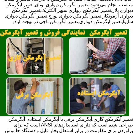
مناسب انجام می شود.,تعمیر آبگرمکن دیواری بوتان,تعمیر آبگرمکن
دیواری پلار,تعمیر آبگرمکن دیواری سپهر الکتریک,تعمیر آبگرمکن
دیواری آزمونکار,تعمیر آبگرمکن دیواری لورچ,تعمیر آبگرمکن دیواری
سایوا,تعمیر آبگرمکن دیواری,تعمیر آبگرمکن تاچی در بهجت آباد,
تعمیر آبگرمکن گازی،آبگرمکن برقی یا آبگرمکن ایستاده ​ آبگرمکن
طراحی شده است که دارای استانداردهای ANSI است که برای
برآوردن برای مقاومت در برابر اشتعال بخار قابل و دستگاه خاموش