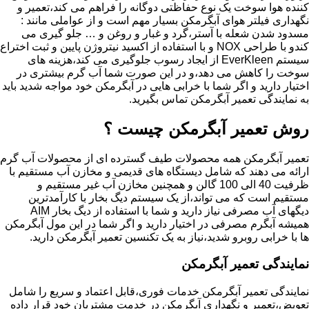
کننده هوا سوخت یک نوع حفاظتی دوگانه را فراهم می کند،تعمیر و
نگهداری فیلتر هوای آبگرمکن بسیار مهم است و از عواملی مانند :
مسدود شدن شعله با آستر،گرد و غبار و روغن و … جلو گیری می
کندو با طراحی NOX و با استفاده از اکسید نیتروژن پایین و ثبت اختراع
سیستم EverKleen از ایجاد رسوب جلوگیری می کند،هزینه های
سوخت را کاهش می دهد،و در این صورت شما آب گرم بیشتری در
اختیار دارید و اگر شما با خرابی هایی در آبگرمکن خود مواجه شدید باید
به نمایندگی تعمیر آبگرمکن تماس بگیرید.
روش تعمیر آبگرمکن چیست ؟
تعمیر آبگرمکن همه محصولات طیف گسترده ای از محصولات آب گرم
ارائه می دهند که شامل دیستگاه های قدیمی و مخازن آب مستقیم با
ظرفیت 40 الی 100 گالن و همچنین مخازن آب غیر مستقیم و
مستقیم است که می تواند،از یک سیستم دیگ بخار با کارآمدترین
دیگهای آب مصرفی نیاز دارید و شما با استفاده از دیگ بخار AIM
همیشه آبگرم مصرفی در اختیار دارید و اگر شما در این مول آبگرمکن
ها با خرابی روبرو شدید،نیاز به یک تکنسین تعمیر آبگرمکن دارید.
نمایندگی تعمیر آبگرمکن
نمایندگی تعمیر آبگرمکن خدمات فوری،قابل اعتماد و سریع را شامل
تعویض،تعمیر و نگهداری آبگرمکن در خدمت مشتریان خود قرار داده