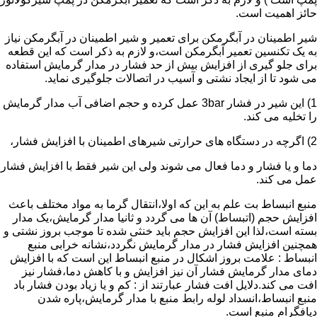
حائز اهمیت است.
شیر اطمینان در آبگرمکن برای تعمیر و شیر اطمینان در آبگرمکن نیاز
به یک تکنسین تعمیر آبگرمکن است،و لازم به ذکر است که این قطعه
برای جلو گیری از افزایش بیش از حد فشار در مدار گرمایش استفاده
می شود تا از ایجاد نشتی و آسیب در اتصالات جلوگیری نماید.
1) این شیر در فشار 3bar عمل کرده و حجم اضافی آب مدار گرمایش
را تخلیه می کند.
2) اگرچه در دستگاه های حرارتی شیرهای اطمینان با افزایش فشار،
دما و یا فشار و دما فعال می شوند ولی این شیر فقط با افزایش فشار
عمل می کند.
منبع انبساط بت علم به این که اولا،انتقال گرما به مواد مختلف باعث
افزایش حجم (اتبساط) آن ها می گردد و ثانیا مدار گرمایش،یک مدار
بسته است،لذا این افزایش حجم باید خنثی شده تا موجب بروز نشتی و
همچنین افزایش فشار در مدار گرمایش نگردد،نشانه خرابی منبع
انبساط : علامت بروز اشکال در منبع انبساط این است که با افزایش
دمای مدار گرمایش فشار آن نیز افزایش و با کاهش دما،فشار نیز
افت می کند.دلایل افت فشار عبارتند از : کم و یا زیاد بودن فشار باد
منبع انبساط،انسداد لوله رابط منبع با مدار گرمایش،پاره شدن
دیافگرام منبع است.