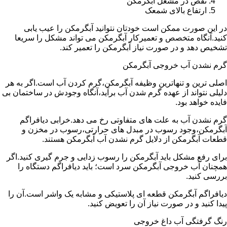
نقص در مشعل آبگرمکن
ارتفاع بالای شمعک
در این صورت ممکن است خودتان نتوانید آبگرمکن را عیب یابی
کنید.آنگاه متخصص و تعمیرکار آبگرمکن می تواند مشکل را سریعا
تشخیص دهد و در صورت نیاز آبگرمکن را تعمیر کند.
گرم نشدن آب خروجی آبگرمکن
اصلی ترین و تنهاترین وظیفه آبگرمکن،گرم کردن آب است.اگر به هر
دلیلی نتواند از عهده گرم شدن آب برآید،آنگاه وجودش در ساختمان بی
فایده خواهد بود.
گرم نشدن آب به علت های متفاوتی رخ می دهد.خرابی دیافراگم
آبگرمکن،وجود رسوب در مبدل های حرارتی،رسوب در مخزن و
قطعات آبگرمکن از دلایل گرم نشدن آب آبگرمکن هستند.
برای رفع مشکل باید آبگرمکن را رسوب زدایی و جرم گیری کنید.اگر
همچنان آب خروجی آبگرمکن سرد است؛ باید دیافراگم دستگاه را
بررسی کنید.
دیافراگم آبگرمکن قطعه ای پلاستیکی و مشابه یک واشر است.آن را
پیدا کنید و در صورت نیاز آن را تعویض کنید.
رنگ گرفتگی آب داغ خروجی