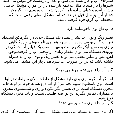
شیرهای آب و گاز بسته می شود و بعد از بازگشت فراموش می کنید
شیرها را باز کنید یا مثلا آب نیمه باز شده.در این موارد مشکل خاصی
پیش نیامده و خیلی ساده با باز کردن شیر آب ورودی به آبگرمکن
فشار آب نیز مثل قبل خواهد شد.اما مشکل اصلی وقتی است که
محفظه آب گرم،جرم گرفته باشد.
6.آب داغ بوی ناخوشایند دارد
تغییر رنگ و بوی آب نشان دهنده یک مشکل جدی در آبگرمکن است.آیا
تنها آب گرم بو می دهد یا آب سرد هم بوی نامطبوعی دارد؟ گاهی
نیازی به تعمیر آبگرمکن نیست و تنها با نصب یک فیلتر آب خانگی در
ورودی دستگاه می توان مقدار زیادی از سختی آب را گرفت.وجود
آهن،مس و سایر معدنی می تواند تغییر رنگ و بوی آب را به همراه
داشته باشد که در این صورت آب سرد هم دچار این مشکل می شود.
7.آیا آب داغ بوی تخم مرغ می دهد؟
اما اگر آب گرم بوی بدی دارد مشکل از غلظت بالای سولفات در لوله
است! بوی نامطبوع شبیه تخم مرغ از آب داغ نشانه جرم در لوله ها و
مخزن دستگاه است.برای تعمیر آبگرمکن دیواری و شستشوی مخزن
با همیاران تماس بگیرید.این بو اصلا طبیعی نیست و باید مخزن دستگاه
تمیز شود.
8.آیا آب داغ بوی تند سیر می دهد؟
اگر بوی سیر به مشام می رسد،مشکل از شیر گاز است.بوی گاز قوی