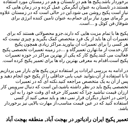
برخوردار باشد.پکیج ها هم در تابستان و هم در زمستان مورد استفاده
هستند.در تابستان به عنوان آبگرمکن عمل کرده و در زمان هایی که
نیاز است پکیج روشن می شود.این در حالی است که در زمستان علاوه
بر گرمای مورد نیاز برای حمام،به عنوان تامین کننده انرژی برای
شوفاژ،فن کوئل و …است.
پکیج ها با تمام مزیت هایی که دارند،جزو محصولاتی هستند که برای
تعمیرات آن ها باید از یک فرد متخصص کمک بگیرید و چیزی نیست که
هر کسی را برای تعمیرات آن بیاورید.مراکز زیادی همچون پکیج
کار،خدمت از ما،تهارن تعمیرگاه و …در زمینه تعمیرات تخصصی پکیج
فعالیت می کنند.پکیج کار که یکی از بهترین مراکز در حوزه تعمیرات
پکیج است،اقدام به معرفی بهترین راه ها برای تعمیر پکیج کرده است.
در ادامه به بررسی ایرادات پر استفاده ترین پکیج های بازار می پردازیم
تا با استفاده از آن،بتوانید عیب یابی حداقلی را از پکیج خود انجام دهید و
پس از آن به یک متخصص مراجعه کنید.نکته ای که در تعمیرات
تخصصی پکیج باید در نظر داشته باشید،این است که دنبال سرویس کار
ارزان قیمت نباشید چرا که تعمیرکار حرفه ای وقت خود را به این
راحتی در اختیار دیگران قرار نمی دهد و باید سعی کنید از کسی
استفاده کنید که در عین قیمت مناسب،از مهارت بالایی نیز برخوردار
باشد.
تعمیر پکیج ایران رادیاتور در بهجت آباد, منطقه بهجت آباد