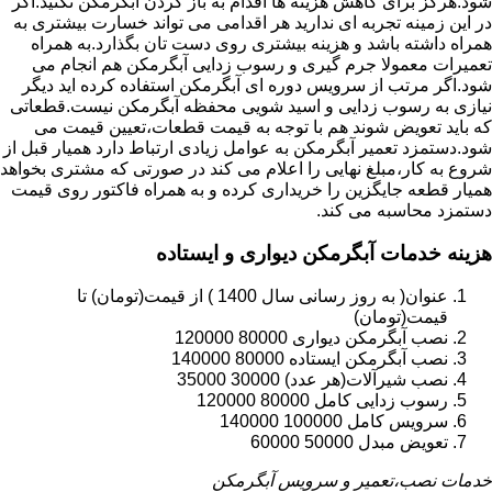
شود.هرگز برای کاهش هزینه ها اقدام به باز کردن آبگرمکن نکنید.اگر
در این زمینه تجربه ای ندارید هر اقدامی می تواند خسارت بیشتری به
همراه داشته باشد و هزینه بیشتری روی دست تان بگذارد.به همراه
تعمیرات معمولا جرم گیری و رسوب زدایی آبگرمکن هم انجام می
شود.اگر مرتب از سرویس دوره ای آبگرمکن استفاده کرده اید دیگر
نیازی به رسوب زدایی و اسید شویی محفظه آبگرمکن نیست.قطعاتی
که باید تعویض شوند هم با توجه به قیمت قطعات،تعیین قیمت می
شود.دستمزد تعمیر آبگرمکن به عوامل زیادی ارتباط دارد همیار قبل از
شروع به کار،مبلغ نهایی را اعلام می کند در صورتی که مشتری بخواهد
همیار قطعه جایگزین را خریداری کرده و به همراه فاکتور روی قیمت
دستمزد محاسبه می کند.
هزینه خدمات آبگرمکن دیواری و ایستاده
عنوان( به روز رسانی سال 1400 ) از قیمت(تومان) تا
قیمت(تومان)
نصب آبگرمکن دیواری 80000 120000
نصب آبگرمکن ایستاده 80000 140000
نصب شیرآلات(هر عدد) 30000 35000
رسوب زدایی کامل 80000 120000
سرویس کامل 100000 140000
تعویض مبدل 50000 60000
خدمات نصب،تعمیر و سرویس آبگرمکن