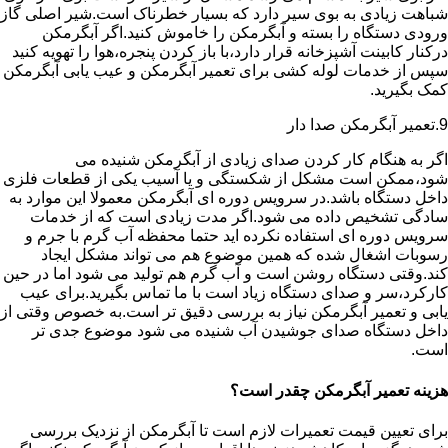
شباهت زیادی به بوی سیر دارد که بسیار خطرناک است.شیر اصلی گاز
ورودی دستگاه را بسته و آبگرمکن را خاموش کنید.اگر آبگرمکن
درکنار کابینت آشپزخانه قرار دارد،با باز کردن پنجره،هوا را تهویه کنید
سپس از خدمات لوله کشی برای تعمیر آبگرمکن و عیب یابی آبگرمکن
کمک بگیرید.
9.تعمیر آبگرمکن صدا دار
اگر به هنگام کار کردن صدای زیادی از آبگرمکن شنیده می
شود،ممکن است مشکل از شکستگی و یا آسیب یکی از قطعات فلزی
داخل دستگاه باشد.در سرویس دوره ای آبگرمکن معمولا این موارد به
سادگی تشخیص داده می شود.اگر مدت زیادی است که از خدمات
سرویس دوره ای استفاده نکرده اید حتما محفظه آب گرم با جرم و
رسوبات اشغال شده که همین موضوع هم می تواند مشکل ایجاد
کند.وقتی دستگاه روشن است و آب گرم هم تولید می شود اما در حین
کارکرد،سر و صدای دستگاه زیاد است با ما تماس بگیرید.برای عیب
یابی و تعمیر آبگرمکن نیاز به بررسی دقیق تر است.به خصوص وقتی از
داخل دستگاه صدای جوشیدن آب شنیده می شود موضوع جدی تر
است.
هزینه تعمیر آبگرمکن چقدر است؟
برای تعیین قیمت تعمیرات لازم است تا آبگرمکن از نزدیک بررسی