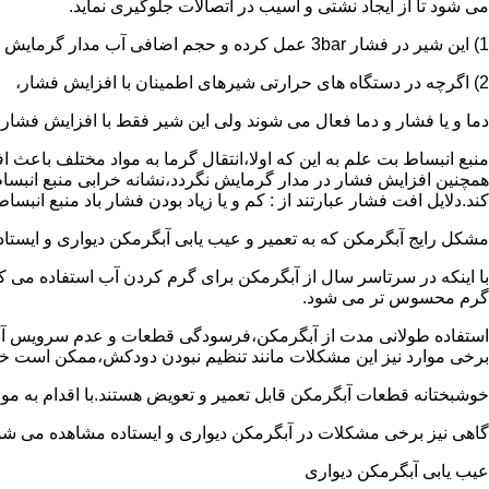
می شود تا از ایجاد نشتی و آسیب در اتصالات جلوگیری نماید.
1) این شیر در فشار 3bar عمل کرده و حجم اضافی آب مدار گرمایش را تخلیه می کند.
2) اگرچه در دستگاه های حرارتی شیرهای اطمینان با افزایش فشار،
دما و یا فشار و دما فعال می شوند ولی این شیر فقط با افزایش فشار
منبع انبساط بت علم به این که اولا،انتقال گرما به مواد مختلف باعث
همچنین افزایش فشار در مدار گرمایش نگردد،نشانه خرابی منبع انبساط
کند.دلایل افت فشار عبارتند از : کم و یا زیاد بودن فشار باد منبع انب
مشکل رایج آبگرمکن که به تعمیر و عیب یابی آبگرمکن دیواری و ایستاده 
با اینکه در سرتاسر سال از آبگرمکن برای گرم کردن آب استفاده می ک
گرم محسوس تر می شود.
استفاده طولانی مدت از آبگرمکن،فرسودگی قطعات و عدم سرویس آبگ
برخی موارد نیز این مشکلات مانند تنظیم نبودن دودکش،ممکن است خ
خوشبختانه قطعات آبگرمکن قابل تعمیر و تعویض هستند.با اقدام به م
گاهی نیز برخی مشکلات در آبگرمکن دیواری و ایستاده مشاهده می شو
عیب یابی آبگرمکن دیواری