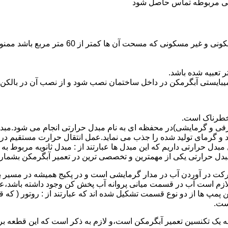
ندگی مربوطه تماس حاصل شود
نصب وسایل گاز سوز پر مصرف مانند آبگرمکن د
یبایستی آبگرمکن در داخل ساختمان نصب شود و از نصب آن در بالکن،
 خطرناک است.
فی و گرمایشی)در محفظه ای به نام مبدل حرارتی انجام می شود.مب
د و گرمای تولید شده را جذب می نماید.عمل انتقال حرارت مستقیم د
دل حرارتی داریم که این مبدل ها عبارتند از : مبدل ثانویه مربوط ب
دل حرارتی یکی از مهمترین و تخصصی ترین در تعمیر آبگرمکن بشمار 
کت در آوردن آب در مدار گرمایشی است و در پکیج همیشه در مسیر بر
ملکرداین نوع پمپ لازم است آب در قسمت میانی پروانه آب پخش کن وجود داشته
 پمپ ها از دو نوع قسمت تشکیل شده اند که عبارتند از : روتور ( که
ست.
 به یک تکنسین تعمیر آبگرمکن است،و لازم به ذکر است که این قطعه ب