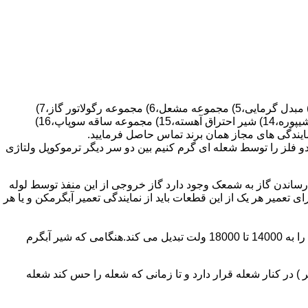
قطعات ساختمان آب گرم کن های دیواری شمعک دار عبارتند از : 1) کلاهک تعدیل،2) کلاهک تعدیل جریان دودکش،3) صفحه پشتی آبگرمکن،4) مبدل گرمایی،5) مجموعه مشعل،6) مجموعه رگولاتور گاز،7)
مجموعه رگولاتور آب،8) رویه آبگرمکن،9) صفحه پشتی آبگرمکن،10) رگولاتور آب در آبگرمکن های شمعک دار،11) بدنه،12) قاب برنجی،13) شیپوره،14) شیر احتراق آهسته،15) مجموعه ساقه سوپاپ،16)
و فلز را توسط شعله ای گرم کنیم بین دو سر دیگر ترموکوپل ولتاژی
ساندن گاز به شمعک وجود دارد گاز خروجی از این منفذ توسط لوله
عمیر هر یک از این قطعات باید از نمایندگی تعمیر آبگرمکن و یا هر
برد کنترل آبگرمکن:نیروی محرکه این برد از یک آدابتور یا دو عدد باتری 1/5 ولت تامین می شود.برای ایجاد جرقه یک تراس افزاینده این 3 ولت را به 14000 تا 18000 ولت تبدیل می کند.هنگامی که شیر آبگرم
در کنار شعله قرار دارد و تا زمانی که شعله را حس کند شعله