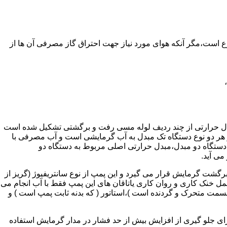
ر واحدهای مسکونی و غیر مسکونی که مسحت آن ها کمتر از 60 متر مربع باشد ممنوع است،مگر آنکه هوای مورد نیاز جهت احتراق گاز مصرفی آن ها از
دل حرارتی از چند ردیف لوله مسی رفت و برگشتی تشکیل شده است
ر هر دو نوع دستگاه تک مبدل به آب گرمایشی است و آب مصرفی با
ه دستگاه دو مبدل،مبدل حرارتی اصلی مربوط به دستگاه دو
می آید.
گشت گرمایش قرار می گیرد و این پمپ از نوع سانتریفیوژ (گریز از
 باشد،عمل خنک کاری و روان کاری یاتاقان های این پمپ فقط با آب انجام می
 قسمت متحرک و گردنده است )،استاتور ( که بدنه ثابت پمپ است ) و
رای جلو گیری از افزایش بیش از حد فشار در مدار گرمایش استفاده