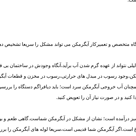
گاه متخصص و تعمیرکار آبگرمکن می تواند مشکل را سریعا تشخیص دهد 
لی نتواند از عهده گرم شدن آب برآید،آنگاه وجودش در ساختمان بی فای
مکن،وجود رسوب در مبدل های حرارتی،رسوب در مخزن و قطعات آبگرم
مچنان آب خروجی آبگرمکن سرد است؛ باید دیافراگم دستگاه را بررسی 
کنید و در صورت نیاز آن را تعویض کنید.
 سبز درآمده است؛ نشان از مشکل در آبگرمکن شماست.گاهی طعم و بوی 
ست.اگر آبگرمکن شما قدیمی است،سریعا لوله های آبگرمکن را بررسی