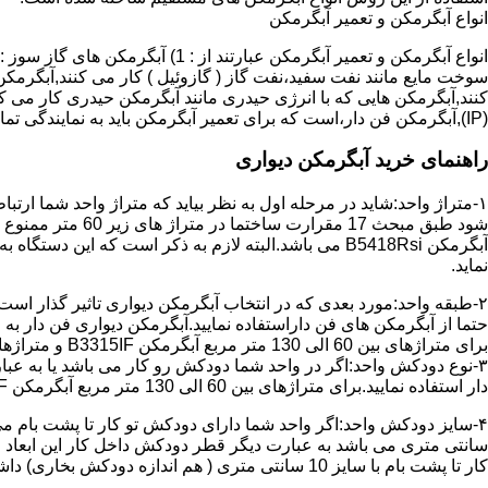
انواع آبگرمکن و تعمیر آبگرمکن
سوخت مایع مانند نفت سفید،نفت گاز ( گازوئیل ) کار می کنند,آبگرمکن 
(IP),آبگرمکن فن دار،است که برای تعمیر آبگرمکن باید به نمایندگی تماس حاصل فرمایید.
راهنمای خرید آبگرمکن دیواری
۱-متراژ واحد:شاید در مرحله اول به نظر بیاید که متراژ واحد شما ارت
آبگرمکن B5418Rsi می باشد.البته لازم به ذکر است که 
نماید.
حتما از آبگرمکن های فن داراستفاده نمایید.آبگرمکن دیواری فن دار 
برای متراژهای بین 60 الی 130 متر مربع آبگرمکن B3315IF و متراژهای بالای 130 متر مربع آبگرمکن B3318IF مناسب می باشد.
۳-نوع دودکش واحد:اگر در واحد شما دودکش رو کار می باشد یا به عبا
دار استفاده نمایید.برای متراژهای بین 60 الی 130 متر مربع آبگرمکن B3315IF و متراژهای بالای 130 متر مربع آبگرمکن B3318IF مناسب می باشد.
کار تا پشت بام با سایز 10 سانتی متری ( هم اندازه دودکش بخاری) داشته باشد تنها می توانید از آبگرمکن BX114 استفاده نمایید.