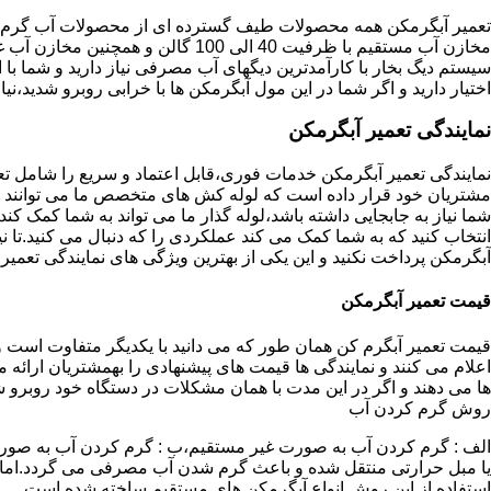
تعمیر آبگرمکن همه محصولات طیف گسترده ای از محصولات آب گرم ار
مخازن آب مستقیم با ظرفیت 40 الی 100 گا
اختیار دارید و اگر شما در این مول آبگرمکن ها با خرابی روبرو شدید،نیا
نمایندگی تعمیر آبگرمکن
نمایندگی تعمیر آبگرمکن خدمات فوری،قابل اعتماد و سریع را شامل ت
مشتریان خود قرار داده است که لوله کش های متخصص ما می توانند مدل
شما نیاز به جابجایی داشته باشد،لوله گذار ما می تواند به شما کمک 
انتخاب کنید که به شما کمک می کند عملکردی را که دنبال می کنید.تا نیا
آبگرمکن پرداخت نکنید و این یکی از بهترین ویژگی های نمایندگی تعمی
قیمت تعمیر آبگرمکن
قیمت تعمیر آبگرم کن همان طور که می دانید با یکدیگر متفاوت است و 
اعلام می کنند و نمایندگی ها قیمت های پیشنهادی را بهمشتریان ارائه 
ها می دهند و اگر در این مدت با همان مشکلات در دستگاه خود روبرو ش
روش گرم کردن آب
الف : گرم کردن آب به صورت غیر مستقیم،ب : گرم کردن آب به صورت
یا مبل حرارتی منتقل شده و باعث گرم شدن آب مصرفی می گردد.اماد
استفاده از این روش انواع آبگرمکن های مستقیم ساخته شده است.