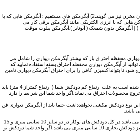
انواع آبگرمکن و تعمیر آبگرمکن عبارتند از : 1) آبگرمکن های گاز سوز : آب گرمکن های آنی دیواری,آبگرمکن های مخزن دار,آبگرمکن های بدون مخزن نیز می گویند.2) آبگرمکن های مستقیم : آبگرمکن هایی که با
ن هایی که با انرژی الکتریکی مانند آبگرمکن برقی کار می
 : آبگرمکن شمعک دار ( ترموکوپلی ) | آبگرمکن بدون شمعک ( آیونایز ),آبگرمکن پیلوت موقت
کن دیواری محفظه احتراق باز که بیشتر آبگرمکن دیواری را شامل می
 ممنوع می باشد.پس اگر متراژ واحدشما کمتر از 60 متر مربع می باشدتنها می توانید از آبگرمکن دیواری محفظه احتراق بسته استفاده نمایید که
ه خارج شود تا بتوانداکسیژن کافی را برای احتراق آبگرمکن دیواری تامین
۲-طبقه واحد:مورد بعدی که در انتخاب آبگرمکن دیواری تاثیر گذار است طبقه وقوع ساختمان است،اگر واحد شما در طبقه آخرساختمان واقع شده است به علت ارتفاع کم دودکش شما ( ارتفاع کمتراز 4 متر) باید
روج محصولات احتراق می نماید.اگر واحد شما این شرایط را دارد
ه این نوع دودکش مکشی نخواهدداشت حتما باید از آبگرمکن دیواری فن
۴-سایز دودکش واحد:اگر واحد شما دارای دودکش تو کار تا پشت بام می باشد سایز این دودکش تعیین کننده نوع آبگرمکن دیواری انتخابی شما می باشد.در کل دودکش های توکار در دو سایز 10 سانتی متری و 15
سانتی متری می باشد به عبارت دیگر قطر دودکش داخل کار این ابعاد می باشد.برای اینکه بهتر بتوانیم منظورمان را برسانیم دودکش های سایز دودکش بخاری 10 سانتی متری می باشد.اگر واحد شما دودکش تو