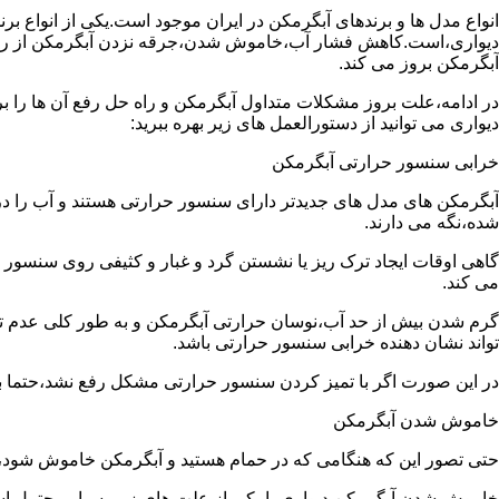
انواع مدل ها و برندهای آبگرمکن در ایران موجود است.یکی از انواع بر
دیواری،است.کاهش فشار آب،خاموش شدن،جرقه نزدن آبگرمکن از رایج
آبگرمکن بروز می کند.
در ادامه،علت بروز مشکلات متداول آبگرمکن و راه حل رفع آن ها را ب
دیواری می توانید از دستورالعمل های زیر بهره ببرید:
خرابی سنسور حرارتی آبگرمکن
آبگرمکن های مدل های جدیدتر دارای سنسور حرارتی هستند و آب را د
شده،نگه می دارند.
گاهی اوقات ایجاد ترک ریز یا نشستن گرد و غبار و کثیفی روی سنسور ح
می کند.
گرم شدن بیش از حد آب،نوسان حرارتی آبگرمکن و به طور کلی عدم 
تواند نشان دهنده خرابی سنسور حرارتی باشد.
در این صورت اگر با تمیز کردن سنسور حرارتی مشکل رفع نشد،حتما ب
خاموش شدن آبگرمکن
حتی تصور این که هنگامی که در حمام هستید و آبگرمکن خاموش شو
خاموش شدن آبگرمکن دیواری با یکی از علت های زیر بسیار محتمل ا