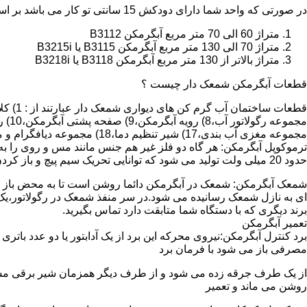
در صورتی که واحد شما دارای دودکش 15 سانتی تو کار می باشد بر اساس متراژ می توانید دستگاه های زیر را انتخاب نمایید:
متراژ 60 الی 70 متر مربع آبگرمکن B3112
متراژ 70 الی 130 متر مربع آبگرمکن B3115 یا B3215i
متراژ بالاتر از 130 متر مربع آبگرمکن B3118 یا B3218i
قطعات آبگرمکن شمعک دار چیست ؟
مجموعه مغزی آب بندی،17) شیر تنظیم دما،18) مجموعه دیافگرام و میل سوپاپ آب 19) ترموکوپل و … که ما برای تعمیر آبگرمکن باید به نمایندگی های مجاز همان برند تماس حاصل فرمایید.
ترموکوپل آبگرمکن: هر گاه دو فلز غیر هم جنس مانند مس و روی را به
حدود 20 میلی ولت تولید می شود که توانایی تحریک سیم پیچ و باز کردن شیر مغناطیسی وسایل گاز سوز را در مدت 20 ثانیه دارد.
شمعک آبگرمکن: شمعک در آبگرمکن دائما روشن است تا به محض باز شد
ای به نازل شمعک رسانیده می شود.در سر منفذ شمعک در رگولاتور،یک ص
برند دیگری که با دستگاه شما متابقت دارد تماس بگیرید.
تعمیر آبگرمکن
مصرفی باز می شود با فرمان برد
از یک طرف جرقه زده می شود و از طرف دیگر همزمان شیر برقی مسیر گ
روشن می ماند و تعمیر