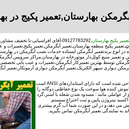
بگرمکن بهارستان,تعمیر پکیج در به
عمیر پکیج بهارستان
,09127783292-آقای افراسیابی-با تخف
ن
,تعمیر پکیج منطقه بهارستان,تعمیر آبگرمکن,تعمیر پکیج,تعمیرات و
ر انوع برندتعمیر آبگرمکن ایستاده خدمات نصب آبگرمکن در بهارستان,
 و تعمیر منبع کوئل‌دار موتورخانه در بهارستان,مراکز سرویس آبگرم
رمکن توسط بهترین تعمیرکار آبگرمکن،تعمیرات و عیب یابی تخصصی ت
بگرمکن دیواری سپهر الکتریک,تعمیر آبگرمکن دیواری آزمونکار,تعمیر آب
تعمیر آبگرمکن گازی،آبگرمکن برقی یا آبگرمکن ایستاده ​ آبگرمکن طراحی شده است که دارای استانداردهای ANSI است
خاموش کننده هوا سوخت یک نوع حفاظتی دوگانه را
 از عواملی مانند : مسدود شدن شعله با آستر،گرد
می کندو با طراحی NOX و با استفاده از اکسید نیتروژن پایین و ثبت اختراع سیستم
ا کاهش می دهد،و در این صورت شما آب گرم بیشتری
اید به نمایندگی تعمیر آبگرمکن تماس بگیرید.