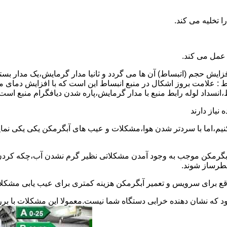
 عمل می کند.
 افزایش حجم (اتبساط) آن ها می گردد و ثانیا مدار گرمایش،یک مدار ب
 : علامت بروز اشکال در منبع انبساط این است که با افزایش دمای م
ساط،انسداد لوله رابط منبع با مدار گرمایش،پاره شدن دیافگرام منبع است
نیاز دارند
نیم،اما با سردتر شدن هوا،مشکلات و عیب های آبگرمکن یکی یکی نمای
رمکن موجب به وجود آمدن مشکلاتی نظیر گرم نشدن آب،چکه کردن آ
طرساز شوند.
وقع برای سرویس و تعمیر آبگرمکن هزینه کمتری برای عیب یابی مشکلا
د که نشان دهنده خرابی دستگاه شما نیست.معمولا این مشکلات با ب