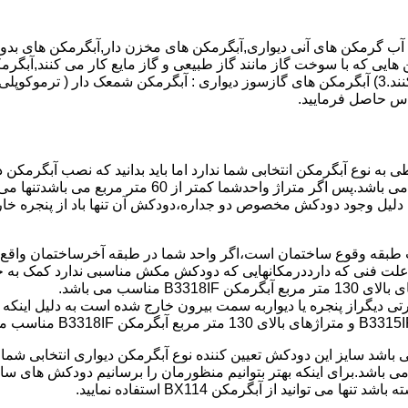
هایی که با سوخت گاز مانند گاز طبیعی و گاز مایع کار می کنند,آبگرمک
کنند,آبگرمکن هایی که با انرژی حیدری مانند آبگرمکن حیدری کار می کنند.3) آبگرمکن های گازسوز دیواری
باطی به نوع آبگرمکن انتخابی شما ندارد اما باید بدانید که نصب آبگرم
شود طبق مبحث 17 مقرارت ساختما در متراژ های زیر 60 متر
این دستگاه به دلیل وجود دودکش مخصوص دو جداره،دودکش آن تنها باد از پنجر
به علت فنی که دارددرمکانهایی که دودکش مکش مناسبی ندارد کمک به خ
رتی دیگراز پنجره یا دیواربه سمت بیرون خارج شده است به دلیل اینک