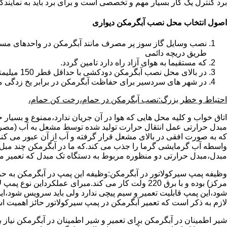
برد کنترل یک کار بسیار مهم و تخصصی است و برای برد باید به نمای
اصول انتخاب محل نصب آبگرمکن دیواری
طریق دریچه دائمی
که مستقیما به هوای آزاد راه دارد تامین گردد.
در بالای محل نصب آبگرمکن دودکشی با حداقل قطر 150 میلیمتر تعبیه شده باشد.
در شهر های سردسیر برای حفاظت آبگرمکن در برابر یخ زدگی م
احتیاط و خطر بزرگ:نصب آبگرمکن در حمام،رخت کن حمام،
اتاق خواب و کلیه محل هایی که هوا در آن جریان ندارد،ممنوع و بسیار
مبدل حرارتی عمل انتقال حرارت تولید شده توسط مشعل به آب (مصر
که به صورت افقی در بالای مشعل قرار گرفته و آب از آن عبور می کن
واسطه آب گرمایشی گرما را جذب می کند.که ما در آبگرمکن چند مبل مب
مبدل،مبدل حرارتی دو منظوره مربوط به دستگاه تک مبدل که تعمیر مب
وظیفه پمپ سیرکولاتور در آبگرمکن:وظیفه این پمپ در آبگرمکن به حر
مرکز) بوده و با برق 220 ولت کار می کند.مبرای ع
شود،این پمپ قابلیت تعمیر و سیم پیچی ندارد ولی باید سرویس شود،این
لازم به ذکر است که تعمیر آبگرمکن در پمپ سیرکولاتور حائز اهمیت ا
شیر اطمینان در آبگرمکن برای تعمیر و شیر اطمینان در آبگرمکن نیاز