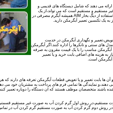
ائه می دهند که شامل دیستگاه های قدیمی و
لن و همچنین مخازن آب غیر مستقیم و مستقیم است که می تواند،از یک
سیستم دیگ بخار با کارآمدترین دیگهای آب مصرفی نیاز دارید و شما با استفاده از دیگ بخار AIM همیشه آبگرم مصرفی در
ز به یک تکنسین تعمیر آبگرمکن دارید.
عویض،تعمیر و نگهداری آبگرمکن در خدمت
 های سنتی و تانکرها را اداره کنند.اگر آبگرمکن
کند آبگرمکن مناسب را با یک قیمت مقرون به صرفه
ز به هزینه های اضافی بابت خرید و یا تعمیر
ر آبگرمکن است.
آن ها بابت تعمیر و یا تعویض قطعات آبگرمکن تعرفه های دارند که هر 
می دهند،و نمایندگی ها تمامی فرم های پرداخت به مشتریان خود می دهند
ده باشند متخصصان موظف هستند که ان دستگاه را دوباره تعمیر کنند و
 مستقیم،در روش اول گرم کردن آب به صورت غیر مستقیم قسمتی از 
ر روش دوم گرم کردن آب به صورت مستقیم گرم کردن آب در تماس مس