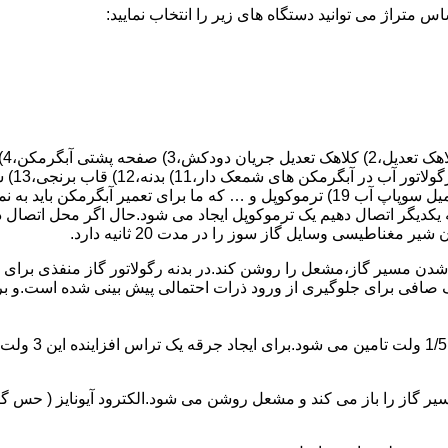
 یکدیگر اتصال دهیم یک ترموکوپل ایجاد می شود.حال اگر محل اتصال د
ن مسیر گاز،مشعل را روشن کند.در بدنه رگولاتور گاز منفذی برای ر
افی برای جلوگیری از ورود ذرات احتمالی پیش بینی شده است.و برای ت
از را باز می کند و مشعل روشن می شود.الکترود آیونایز ( حس گر ) 