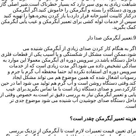
شباهت زیادی به بوی سیر دارد که بسیار خطرناک است.شیر اصلی گاز
ورودی دستگاه را بسته و آبگرمکن را خاموش کنید.اگر آبگرمکن
درکنار کابینت آشپزخانه قرار دارد،با باز کردن پنجره،هوا را تهویه کنید
سپس از خدمات لوله کشی برای تعمیر آبگرمکن و عیب یابی آبگرمکن
کمک بگیرید.
9.تعمیر آبگرمکن صدا دار
اگر به هنگام کار کردن صدای زیادی از آبگرمکن شنیده می
شود،ممکن است مشکل از شکستگی و یا آسیب یکی از قطعات فلزی
داخل دستگاه باشد.در سرویس دوره ای آبگرمکن معمولا این موارد به
سادگی تشخیص داده می شود.اگر مدت زیادی است که از خدمات
سرویس دوره ای استفاده نکرده اید حتما محفظه آب گرم با جرم و
رسوبات اشغال شده که همین موضوع هم می تواند مشکل ایجاد
کند.وقتی دستگاه روشن است و آب گرم هم تولید می شود اما در حین
کارکرد،سر و صدای دستگاه زیاد است با ما تماس بگیرید.برای عیب
یابی و تعمیر آبگرمکن نیاز به بررسی دقیق تر است.به خصوص وقتی از
داخل دستگاه صدای جوشیدن آب شنیده می شود موضوع جدی تر
است.
هزینه تعمیر آبگرمکن چقدر است؟
برای تعیین قیمت تعمیرات لازم است تا آبگرمکن از نزدیک بررسی