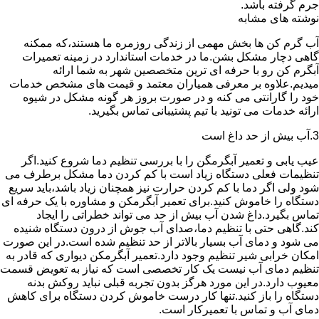
جرم گرفته باشد.
نوشته های مشابه
آب گرم کن ها بخش مهمی از زندگی روزمره ما هستند،که ممکنه
گاهی دچار مشکل بشن.ما در خدمات استاندارد در زمینه تعمیرات
آبگرم کن رو با حرفه ای ترین متخصصین شهر به شما ارائه
میدیم.علاوه بر معرفی همیاران معتمد و قیمت های مشخص خدمات
خود را گارانتی می کنه و در صورت بروز هر گونه مشکل در شیوه
ارائه خدمات می تونید با تیم پشتیبانی تماس بگیرید.
3.آب بیش از حد داغ است
عیب یابی و تعمیر آبگرمگن را با بررسی تنظیم دما شروع کنید.اگر
تنظیمات فعلی دستگاه زیاد است با کم کردن دما مشکل برطرف می
شود ولی اگر دما با کم کردن حرارت نیز همچنان زیاد باشد،باید سریع
دستگاه را خاموش کنید.برای تعمیر آبگرمکن و مشاوره با یک حرفه ای
تماس بگیرد.داغ شدن آب بیش از حد می تواند خطراتی را ایجاد
کند.گاهی حتی با تنظیم دما،صدای آب جوش از درون دستگاه شنیده
می شود و دمای آب بسیار بالاتر از حد تنظیم شده است.در این صورت
امکان خرابی شیر تنظیم وجود دارد.تعمیر آبگرمکن دیواری که قادر به
تنظیم دمای آب نیست یک کار تخصصی است که نیاز به تعویض قسمت
معیوب دارد.در این مورد هرگز بدون تجربه قبلی نباید روکش بدنه
دستگاه را باز کنید.تنها کار درست خاموش کردن دستگاه برای کاهش
دمای آب و تماس با تعمیرکار است.