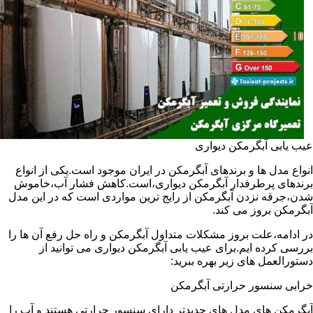
عیب یابی آبگرمکن دیواری
انواع مدل ها و برندهای آبگرمکن در ایران موجود است.یکی از انواع
برندهای پرطرفدار آبگرمکن دیواری،است.کاهش فشار آب،خاموش
شدن،جرقه نزدن آبگرمکن از رایج ترین مواردی است که در این مدل
آبگرمکن بروز می کند.
در ادامه،علت بروز مشکلات متداول آبگرمکن و راه حل رفع آن ها را
بررسی کرده ایم.برای عیب یابی آبگرمکن دیواری می توانید از
دستورالعمل های زیر بهره ببرید:
خرابی سنسور حرارتی آبگرمکن
آبگرمکن های مدل های جدیدتر دارای سنسور حرارتی هستند و آب را