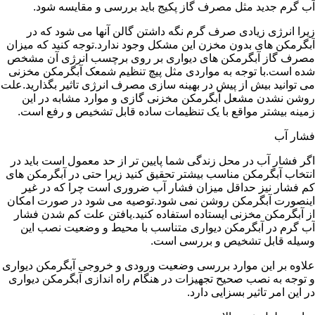
آب گرم جدید مثل مصرف گاز پکیج باید بررسی و مقایسه شود.
زیرا انرژی زیادی صرف گرم نگه داشتن گالن آنها می شود که در
آبگرمکن های بدون مخزن این مشکل وجود ندارد.توجه کنید که میزان
مصرف گاز آبگرمکن های دیواری بر روی برچسب انرژی آن مشخص
شده است.با توجه به مواردی مثل پیچ تنظیم شمعک آبگرمکن مخزنی
می توانید بیش از پیش در بهینه سازی مصرف انرژی تاثیر بگذارید.علت
روشن نشدن مشعل آبگرمکن مخزنی گازی و موارد مشابه در این
زمینه بیشتر مواقع با یک تنظیمات ساده قابل تشخیص و رفع است.
فشار آب
اگر فشار آب در محل زندگی شما پایین تر از حد معمول است باید در
انتخاب آبگرمکن مناسب بیشتر تحقیق کنید زیرا حتی در آبگرمکن های
کم فشار نیز حداقل میزان فشار آب ضروری است چرا که در غیر
اینصورت آبگرمکن روشن نمی شود.توصیه می شود در صورت امکان
از آبگرمکن مخزنی ایستاده استفاده کنید.یافتن علت کم شدن فشار
آب گرم در آبگرمکن دیواری متناسب با محیط و وضعیت نصب این
وسیله قابل تشخیص و بررسی است.
علاوه بر این موارد بررسی وضعیت ورودی و خروجی آبگرمکن دیواری
و توجه به نصب صحیح تجهیزات در هنگام راه اندازی آبگرمکن دیواری
در این امر تاثیر بسزایی دارد.