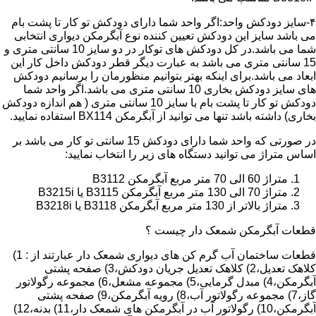
۴-سایز دودکش واحد:اگر واحد شما دارای دودکش تو کار تا پشت بام
می باشد سایز این دودکش تعیین کننده نوع آبگرمکن دیواری انتخابی
شما می باشد.در کل دودکش های توکار در دو سایز 10 سانتی متری و
15 سانتی متری می باشد به عبارت دیگر قطر دودکش داخل کار این
ابعاد می باشد.برای اینکه بهتر بتوانیم منظورمان را برسانیم دودکش
های سایز دودکش بخاری 10 سانتی متری می باشد.اگر واحد شما
دودکش تو کار تا پشت بام با سایز 10 سانتی متری ( هم اندازه دودکش
بخاری) داشته باشد تنها می توانید از آبگرمکن BX114 استفاده نمایید.
در صورتی که واحد شما دارای دودکش 15 سانتی تو کار می باشد بر
اساس متراژ می توانید دستگاه های زیر را انتخاب نمایید:
متراژ 60 الی 70 متر مربع آبگرمکن B3112
متراژ 70 الی 130 متر مربع آبگرمکن B3115 یا B3215i
متراژ بالاتر از 130 متر مربع آبگرمکن B3118 یا B3218i
قطعات آبگرمکن شمعک دار چیست ؟
قطعات ساختمان آب گرم کن های دیواری شمعک دار عبارتند از : 1)
کلاهک تعدیل،2) کلاهک تعدیل جریان دودکش،3) صفحه پشتی
آبگرمکن،4) مبدل گرمایی،5) مجموعه مشعل،6) مجموعه رگولاتور
گاز،7) مجموعه رگولاتور آب،8) رویه آبگرمکن،9) صفحه پشتی
آبگرمکن،10) رگولاتور آب در آبگرمکن های شمعک دار،11) بدنه،12)