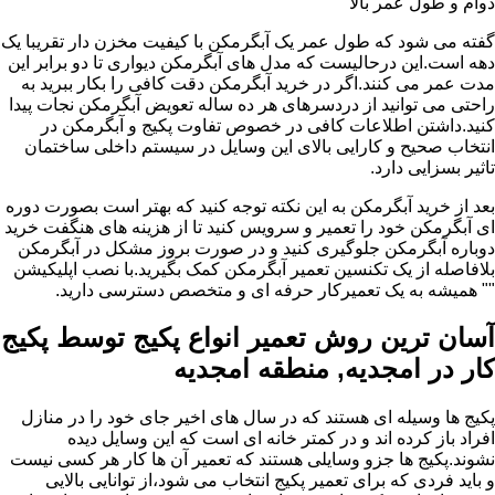
دوام و طول عمر بالا
گفته می شود که طول عمر یک آبگرمکن با کیفیت مخزن دار تقریبا یک
دهه است.این درحالیست که مدل های آبگرمکن دیواری تا دو برابر این
مدت عمر می کنند.اگر در خرید آبگرمکن دقت کافی را بکار ببرید به
راحتی می توانید از دردسرهای هر ده ساله تعویض آبگرمکن نجات پیدا
کنید.داشتن اطلاعات کافی در خصوص تفاوت پکیج و آبگرمکن در
انتخاب صحیح و کارایی بالای این وسایل در سیستم داخلی ساختمان
تاثیر بسزایی دارد.
بعد از خرید آبگرمکن به این نکته توجه کنید که بهتر است بصورت دوره
ای آبگرمکن خود را تعمیر و سرویس کنید تا از هزینه های هنگفت خرید
دوباره آبگرمکن جلوگیری کنید و در صورت بروز مشکل در آبگرمکن
بلافاصله از یک تکنسین تعمیر آبگرمکن کمک بگیرید.با نصب اپلیکیشن
"" همیشه به یک تعمیرکار حرفه ای و متخصص دسترسی دارید.
آسان ترین روش تعمیر انواع پکیج توسط پکیج
کار در امجدیه, منطقه امجدیه
پکیج ها وسیله ای هستند که در سال های اخیر جای خود را در منازل
افراد باز کرده اند و در کمتر خانه ای است که این وسایل دیده
نشوند.پکیج ها جزو وسایلی هستند که تعمیر آن ها کار هر کسی نیست
و باید فردی که برای تعمیر پکیج انتخاب می شود،از توانایی بالایی