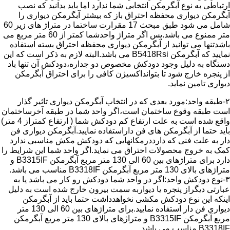
ارتباطی به نوع آبگرمکن انتخابی شما ندارد اما باید بدانید که نصب
آبگرمکن دیواری محفظه احتراق باز که بیشتر آبگرمکن دیواری را
شامل می شود طبق مبحث 17 مقرارت ساختما در متراژ های زیر 60
متر ممنوع می باشد.پس اگر متراژ واحدشما کمتر از 60 متر مربع می
باشدتنها می توانید از آبگرمکن دیواری محفظه احتراق بسته استفاده
نمایید که آبگرمکن B5418Rsi می باشد.البته لازم به ذکر است که این
دستگاه به دلیل وجود دودکش مخصوص دو جداره،دودکش آن تنها باد
از پنجره خارج شود تا بتوانداکسیژن کافی را برای احتراق آبگرمکن
دیواری تامین نماید.
۲-طبقه واحد:مورد بعدی که در انتخاب آبگرمکن دیواری تاثیر گذار
است طبقه وقوع ساختمان است،اگر واحد شما در طبقه آخرساختمان
واقع شده است به علت ارتفاع کم دودکش شما ( ارتفاع کمتراز 4 متر)
باید حتما از آبگرمکن های فن داراستفاده نمایید.آبگرمکن دیواری فن
دار به علت فنی که دارددرمکانهایی که دودکش مکش مناسبی ندارد
کمک به خروج محصولات احتراق می نماید.اگر واحد شما این شرایط را
دارد برای متراژهای بین 60 الی 130 متر مربع آبگرمکن B3315IF و
متراژهای بالای 130 متر مربع آبگرمکن B3318IF مناسب می باشد.
۳-نوع دودکش واحد:اگر در واحد شما دودکش رو کار می باشد یا به
عبارتی دیگراز پنجره یا دیواربه سمت بیرون خارج شده است به دلیل
اینکه این نوع دودکش مکشی نخواهدداشت حتما باید از آبگرمکن
دیواری فن دار استفاده نمایید.برای متراژهای بین 60 الی 130 متر
مربع آبگرمکن B3315IF و متراژهای بالای 130 متر مربع آبگرمکن
B3318IF مناسب می باشد.