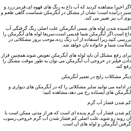
اگر اخیرا مشاهده کردید که آب داغ به رنگ های قهوه ای،قرمز،زرد و
سبز درآمده است؛ نشان از مشکل در آبگرمکن شماست.گاهی طعم و
بوی آب نیز تغییر می کند.
اکسیده شدن لوله های مسی آبگرمکن علت اصلی رنگ گرفتگی آب
داغ است.اگر آبگرمکن شما قدیمی است،سریعا لوله های آبگرمکن را
بررسی کنید.زیرا استفاده از آب زنگ زده،موجب بروز مشکلاتی در
سلامت شما و خانواده تان خواهد شد.
برای رفع مشکل آن باید لوله های آبگرمکن تعویض شوند.همچنین قرار
دادن فیلتر در خروجی آب آبگرمکن می توان به طور موقت مشکل را
رفع کند.
دیگر مشکلات رایج در تعمیر آبگرمکن
در ادامه می توانید سایر مشکلاتی را که در آبگرمکن های دیواری و
آبگرمکن های ایستاده رخ می دهد،مشاهده کنید:
کم شدن فشار آب گرم
کم شدن فشار آب گرم پدیده ای است که هر از مدتی ممکن است با
آن روبه رو شوید.علت اصلی کم فشار شدن آب گرم خروجی،رسوب
گرفتن آبگرمکن و لوله های آن است.