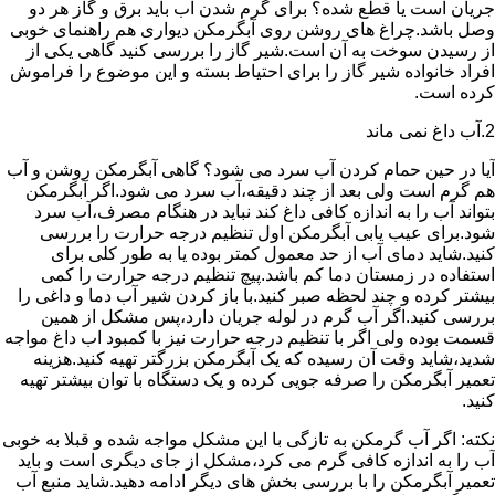
جریان است یا قطع شده؟ برای گرم شدن آب باید برق و گاز هر دو
وصل باشد.چراغ های روشن روی آبگرمکن دیواری هم راهنمای خوبی
از رسیدن سوخت به آن است.شیر گاز را بررسی کنید گاهی یکی از
افراد خانواده شیر گاز را برای احتیاط بسته و این موضوع را فراموش
کرده است.
2.آب داغ نمی ماند
آیا در حین حمام کردن آب سرد می شود؟ گاهی آبگرمکن روشن و آب
هم گرم است ولی بعد از چند دقیقه،آب سرد می شود.اگر آبگرمکن
بتواند آب را به اندازه کافی داغ کند نباید در هنگام مصرف،آب سرد
شود.برای عیب یابی آبگرمکن اول تنظیم درجه حرارت را بررسی
کنید.شاید دمای آب از حد معمول کمتر بوده یا به طور کلی برای
استفاده در زمستان دما کم باشد.پیچ تنظیم درجه حرارت را کمی
بیشتر کرده و چند لحظه صبر کنید.با باز کردن شیر آب دما و داغی را
بررسی کنید.اگر آب گرم در لوله جریان دارد،پس مشکل از همین
قسمت بوده ولی اگر با تنظیم درجه حرارت نیز با کمبود اب داغ مواجه
شدید،شاید وقت آن رسیده که یک آبگرمکن بزرگتر تهیه کنید.هزینه
تعمیر آبگرمکن را صرفه جویی کرده و یک دستگاه با توان بیشتر تهیه
کنید.
نکته: اگر آب گرمکن به تازگی با این مشکل مواجه شده و قبلا به خوبی
آب را به اندازه کافی گرم می کرد،مشکل از جای دیگری است و باید
تعمیر آبگرمکن را با بررسی بخش های دیگر ادامه دهید.شاید منبع آب