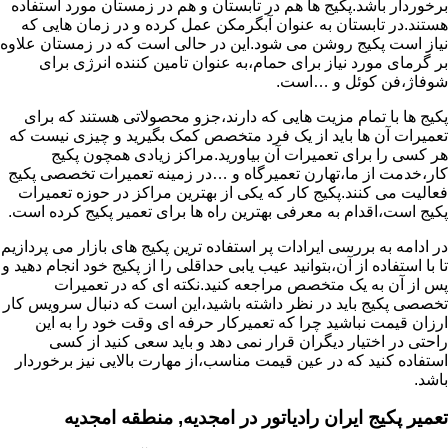
برخوردار باشد.پکیج ها هم در تابستان و هم در زمستان مورد استفاده
هستند.در تابستان به عنوان آبگرمکن عمل کرده و در زمان هایی که
نیاز است پکیج روشن می شود.این در حالی است که در زمستان علاوه
بر گرمای مورد نیاز برای حمام،به عنوان تامین کننده انرژی برای
شوفاژ،فن کوئل و …است.
پکیج ها با تمام مزیت هایی که دارند،جزو محصولاتی هستند که برای
تعمیرات آن ها باید از یک فرد متخصص کمک بگیرید و چیزی نیست که
هر کسی را برای تعمیرات آن بیاورید.مراکز زیادی همچون پکیج
کار،خدمت از ما،تهارن تعمیرگاه و …در زمینه تعمیرات تخصصی پکیج
فعالیت می کنند.پکیج کار که یکی از بهترین مراکز در حوزه تعمیرات
پکیج است،اقدام به معرفی بهترین راه ها برای تعمیر پکیج کرده است.
در ادامه به بررسی ایرادات پر استفاده ترین پکیج های بازار می پردازیم
تا با استفاده از آن،بتوانید عیب یابی حداقلی را از پکیج خود انجام دهید و
پس از آن به یک متخصص مراجعه کنید.نکته ای که در تعمیرات
تخصصی پکیج باید در نظر داشته باشید،این است که دنبال سرویس کار
ارزان قیمت نباشید چرا که تعمیرکار حرفه ای وقت خود را به این
راحتی در اختیار دیگران قرار نمی دهد و باید سعی کنید از کسی
استفاده کنید که در عین قیمت مناسب،از مهارت بالایی نیز برخوردار
باشد.
تعمیر پکیج ایران رادیاتور در امجدیه, منطقه امجدیه