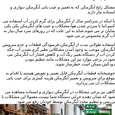
مشکل رایج آبگرمکن که به تعمیر و عیب یابی آبگرمکن دیواری و
ایستاده نیاز دارند
با اینکه در سرتاسر سال از آبگرمکن برای گرم کردن آب استفاده می
کنیم،اما با سردتر شدن هوا،مشکلات و عیب های آبگرمکن یکی یکی
نمایان تر می شوند.شاید به این علت که در روزهای سرد سال،نیاز به
آب گرم محسوس تر می شود.
استفاده طولانی مدت از آبگرمکن،فرسودگی قطعات و عدم سرویس
آبگرمکن موجب به وجود آمدن مشکلاتی نظیر گرم نشدن آب،چکه
کردن آب از دستگاه،تغییر رنگ آب و کاهش فشار آب آبگرمکن می
شود.در برخی موارد نیز این مشکلات مانند تنظیم نبودن
دودکش،ممکن است خطرساز شوند.
خوشبختانه قطعات آبگرمکن قابل تعمیر و تعویض هستند.با اقدام به
موقع برای سرویس و تعمیر آبگرمکن هزینه کمتری برای عیب یابی
مشکلات آن می پردازید.
گاهی نیز برخی مشکلات در آبگرمکن دیواری و ایستاده مشاهده می
شود که نشان دهنده خرابی دستگاه شما نیست.معمولا این مشکلات با
بررسی و تنظیم مجدد آبگرمکن توسط خودتان رفع می شود.