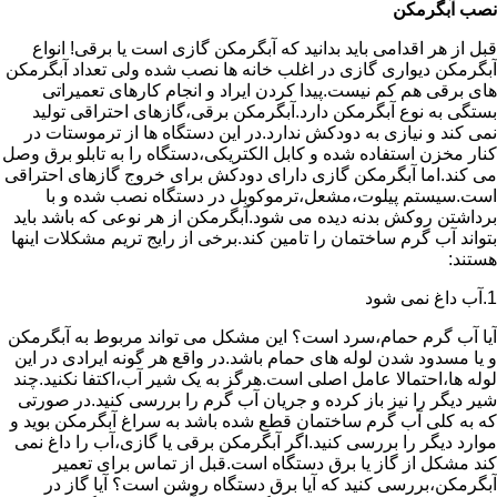
نصب آبگرمکن
قبل از هر اقدامی باید بدانید که آبگرمکن گازی است یا برقی! انواع
آبگرمکن دیواری گازی در اغلب خانه ها نصب شده ولی تعداد آبگرمکن
های برقی هم کم نیست.پیدا کردن ایراد و انجام کارهای تعمیراتی
بستگی به نوع آبگرمکن دارد.آبگرمکن برقی،گازهای احتراقی تولید
نمی کند و نیازی به دودکش ندارد.در این دستگاه ها از ترموستات در
کنار مخزن استفاده شده و کابل الکتریکی،دستگاه را به تابلو برق وصل
می کند.اما آبگرمکن گازی دارای دودکش برای خروج گازهای احتراقی
است.سیستم پیلوت،مشعل،ترموکوبل در دستگاه نصب شده و با
برداشتن روکش بدنه دیده می شود.آبگرمکن از هر نوعی که باشد باید
بتواند آب گرم ساختمان را تامین کند.برخی از رایج تریم مشکلات اینها
هستند:
1.آب داغ نمی شود
آیا آب گرم حمام،سرد است؟ این مشکل می تواند مربوط به آبگرمکن
و یا مسدود شدن لوله های حمام باشد.در واقع هر گونه ایرادی در این
لوله ها،احتمالا عامل اصلی است.هرگز به یک شیر آب،اکتفا نکنید.چند
شیر دیگر را نیز باز کرده و جریان آب گرم را بررسی کنید.در صورتی
که به کلی آب گرم ساختمان قطع شده باشد به سراغ آبگرمکن بوید و
موارد دیگر را بررسی کنید.اگر آبگرمکن برقی یا گازی،آب را داغ نمی
کند مشکل از گاز یا برق دستگاه است.قبل از تماس برای تعمیر
آبگرمکن،بررسی کنید که آیا برق دستگاه روشن است؟ آیا گاز در