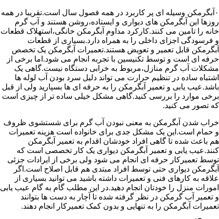
۰آبگرمکن وسیله ای پر کاربرد در همه فصول سال است.تقریبا در همه
روزها این آبگرمکن های دیواری و ایستاده،روشن هستند و آب گرم
خانه را تامین می کنند.کارکرد مداوم آبگرمکن خانگی،استهلاک قطعات
و فرسودگی اجزای داخلی را به همراه دارد.بسیاری از قطعات
آبگرمکن قابل تعمیر و تعویض هستند.تعمیرات آبگرمکن یک تخصص
حرفه ای است و توسط تکنیسین با تجربه انجام می شود.اما برخی از
مشکلات آب گرم منازل،مربوط به خرابی دستگاه نیست.گاهی یک
اشتباه ساده در تنظیم حرارت می تواند دلیل سرد بودن آب لوله ها
باشد.عیب یابی و تعمیر آبگرمکن را به حرفه ای ها بسپارید ولی از قبل
برخی موارد را بررسی کنید.گاهی مشکل خیلی ساده تر از چیزی است
که تصور می کنید.
خراب شدن آبگرمکن به معنی نبودن آب گرم برای شستشوی ظروف
و حمام است.این یک مشکل جدی برای خانواده است هزینه تعمیرات
هم باعث شده تا گاهی افراد خودشان اقدام به تعمیر آبگرمکن
کنند.عیب یابی و تعمیر آبگرمکن دیواری یک کار تخصصی است که
توسط تعمیرکار حرفه ای انجام می شود ولی برخی از ایرادات جزئی
آبگرمکن دیواری حتی توسط افراد مبتدی هم قابل اصلاح است.اگر
علاقه به کارهای فنی و تعمیرات داشته باشید می توانید بسیاری از
امورات منزل را خودتان انجام دهید.در این مطلب گام به گام عیب یابی
و تعمیر آب گرمکن در نظر گرفته شده تا آچار به دست ها بتوانند
تعمیرات آبگرمکن را به تنهایی و بدون کمک تعمیرکار انجام دهند.