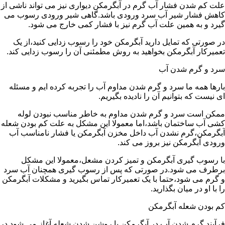
علت کم شدن فشار آب گرم در آبگرمکن دیواری نیز می تواند ناشی از
کاهش فشار شیر آب سرد ورودی باشد.گاهی شیر ورودی رسوب می
گیرد و به همین علت آب گرم نیز با فشار کمی خارج می شود.
در صورتی که تمایل دارید آبگرمکن خود را رسوب زدایی کنید،از یک
تعمیرکار آبگرمکن بخواهید به روش مطمئنی آن را رسوب زدایی کند.
سرد و گرم شدن آب
بارها همه ما سرد و گرم شدن مداوم آب را تجربه کرده ایم و مسئله
ای نیست که بتوانیم آن را نادیده بگیریم.
ممکن است سرد و گرم شدن مداوم به خاطر مناسب نبودن لوله
کشی آب ساختمان باشد،اما معمولا این مشکل به علت کم بودن شعله
آبگرمکن،گرم نشدن آب داخل مخزن آبگرمکن یا فشار نامناسب آب
ورودی آبگرمکن نیز بروز می کند.
با رسوب گیری آبگرمکن و تمیز کردن مشعل،معمولا این مشکل
برطرف می شود.در صورتی که پس از رسوب گیری همچنان آب سرد
و گرم می شود،حتما با یک تعمیرکار تماس بگیرید و مشکلات آبگرمکن
را با او در میان بگذارید.
کم بودن شعله آبگرمکن
فرآیند گرم شدن آب در آبگرمکن با روشن شدن شعله آغاز می شود.در