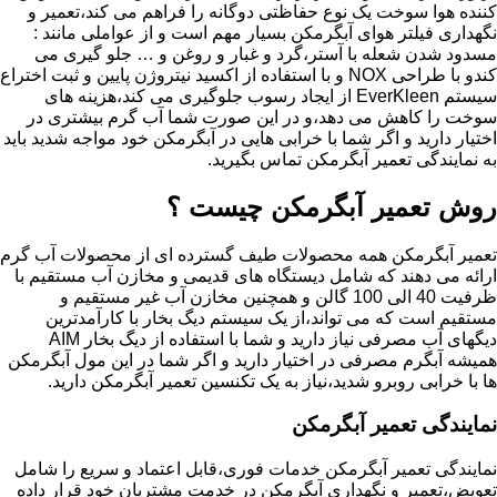
کننده هوا سوخت یک نوع حفاظتی دوگانه را فراهم می کند،تعمیر و
نگهداری فیلتر هوای آبگرمکن بسیار مهم است و از عواملی مانند :
مسدود شدن شعله با آستر،گرد و غبار و روغن و … جلو گیری می
کندو با طراحی NOX و با استفاده از اکسید نیتروژن پایین و ثبت اختراع
سیستم EverKleen از ایجاد رسوب جلوگیری می کند،هزینه های
سوخت را کاهش می دهد،و در این صورت شما آب گرم بیشتری در
اختیار دارید و اگر شما با خرابی هایی در آبگرمکن خود مواجه شدید باید
به نمایندگی تعمیر آبگرمکن تماس بگیرید.
روش تعمیر آبگرمکن چیست ؟
تعمیر آبگرمکن همه محصولات طیف گسترده ای از محصولات آب گرم
ارائه می دهند که شامل دیستگاه های قدیمی و مخازن آب مستقیم با
ظرفیت 40 الی 100 گالن و همچنین مخازن آب غیر مستقیم و
مستقیم است که می تواند،از یک سیستم دیگ بخار با کارآمدترین
دیگهای آب مصرفی نیاز دارید و شما با استفاده از دیگ بخار AIM
همیشه آبگرم مصرفی در اختیار دارید و اگر شما در این مول آبگرمکن
ها با خرابی روبرو شدید،نیاز به یک تکنسین تعمیر آبگرمکن دارید.
نمایندگی تعمیر آبگرمکن
نمایندگی تعمیر آبگرمکن خدمات فوری،قابل اعتماد و سریع را شامل
تعویض،تعمیر و نگهداری آبگرمکن در خدمت مشتریان خود قرار داده