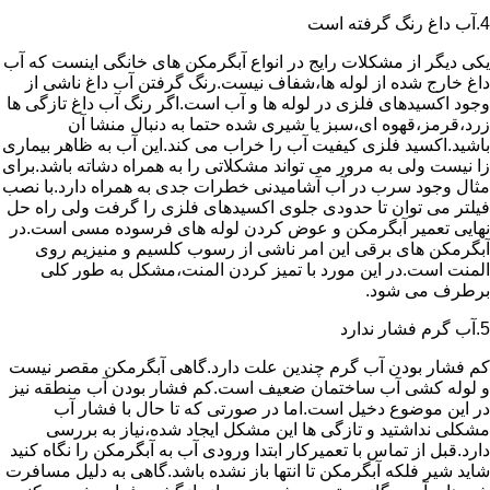
4.آب داغ رنگ گرفته است
یکی دیگر از مشکلات رایج در انواع آبگرمکن های خانگی اینست که آب
داغ خارج شده از لوله ها،شفاف نیست.رنگ گرفتن آب داغ ناشی از
وجود اکسیدهای فلزی در لوله ها و آب است.اگر رنگ آب داغ تازگی ها
زرد،قرمز،قهوه ای،سبز یا شیری شده حتما به دنبال منشا آن
باشید.اکسید فلزی کیفیت آب را خراب می کند.این آب به ظاهر بیماری
زا نیست ولی به مرور می تواند مشکلاتی را به همراه دشاته باشد.برای
مثال وجود سرب در آب آشامیدنی خطرات جدی به همراه دارد.با نصب
فیلتر می توان تا حدودی جلوی اکسیدهای فلزی را گرفت ولی راه حل
نهایی تعمیر آبگرمکن و عوض کردن لوله های فرسوده مسی است.در
آبگرمکن های برقی این امر ناشی از رسوب کلسیم و منیزیم روی
المنت است.در این مورد با تمیز کردن المنت،مشکل به طور کلی
برطرف می شود.
5.آب گرم فشار ندارد
کم فشار بودن آب گرم چندین علت دارد.گاهی آبگرمکن مقصر نیست
و لوله کشی آب ساختمان ضعیف است.کم فشار بودن آب منطقه نیز
در این موضوع دخیل است.اما در صورتی که تا حال با فشار آب
مشکلی نداشتید و تازگی ها این مشکل ایجاد شده،نیاز به بررسی
دارد.قبل از تماس با تعمیرکار ابتدا ورودی آب به آبگرمکن را نگاه کنید
شاید شیر فلکه آبگرمکن تا انتها باز نشده باشد.گاهی به دلیل مسافرت