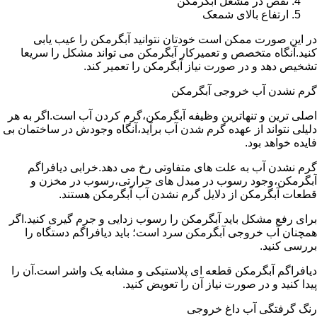
نقص در مشعل آبگرمکن
ارتفاع بالای شمعک
در این صورت ممکن است خودتان نتوانید آبگرمکن را عیب یابی
کنید.آنگاه متخصص و تعمیرکار آبگرمکن می تواند مشکل را سریعا
تشخیص دهد و در صورت نیاز آبگرمکن را تعمیر کند.
گرم نشدن آب خروجی آبگرمکن
اصلی ترین و تنهاترین وظیفه آبگرمکن،گرم کردن آب است.اگر به هر
دلیلی نتواند از عهده گرم شدن آب برآید،آنگاه وجودش در ساختمان بی
فایده خواهد بود.
گرم نشدن آب به علت های متفاوتی رخ می دهد.خرابی دیافراگم
آبگرمکن،وجود رسوب در مبدل های حرارتی،رسوب در مخزن و
قطعات آبگرمکن از دلایل گرم نشدن آب آبگرمکن هستند.
برای رفع مشکل باید آبگرمکن را رسوب زدایی و جرم گیری کنید.اگر
همچنان آب خروجی آبگرمکن سرد است؛ باید دیافراگم دستگاه را
بررسی کنید.
دیافراگم آبگرمکن قطعه ای پلاستیکی و مشابه یک واشر است.آن را
پیدا کنید و در صورت نیاز آن را تعویض کنید.
رنگ گرفتگی آب داغ خروجی