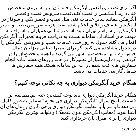
اگر برای نصب و یا تعمیر آبگرمکن خانه تان نیاز به نیروی متخصص
فنی دارید،اپلیکیشن را نصب کنید.قیمت سرویس نصب و تعمیر
آبگرمکن همانند سایر خدمات فنی مثل نصب و تعمیر پکیج و شوفاژ در
اپلیکیشن شفاف و دقیق اعلام شده است.هزینه سرویس نصب و تعمیر
آبگرمکن در سراسر تهران ثابت است و تمامی همیاران با اشراف به
قیمت های استاندارد سامانه نسبت به دریافت هزینه تعمیرات آبگرمکن
اقدام می کنند.جدول به روز شده خدمات نصب و سرویس آبگرمکن را
در جدول مشاهده می کنید.اگر برای تعمیرات فنی منزلتان دنبال
خوش نام ترین متخصصین شهر می گردید ما همه متخصصان را در
گردهم آورده ایم.همیاران تعمیرکار در همه روزهای هفته آماده انجام
سفارش های ثبت شده در اپ این سامانه هستند.همه سفارش ها
شامل گارانتی خدمات می باشد.
هنگام خرید آبگرمکن دیواری به چه نکاتی توجه کنیم؟
هنگام خرید آبگرمکن دیواری باید توجه کنید،پرداخته ایم.مطالعه این
قسمت پاسخ سوال "آبگرمکن دیواری چی بخرم" شما را به طور کامل
می دهد تا با مزایا و معایب آبگرمکن دیواری برقی،گازی و مدل های آن
آشنا شوید (معایب ابگرمکن بدون شمعک) و بتوانید بهترین آبگرمکن
دیواری را برای منزل تان خریداری کنید.
ظرفیت