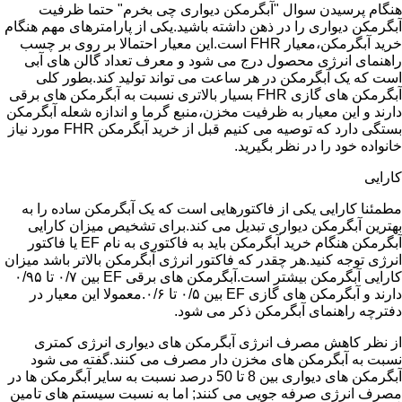
هنگام پرسیدن سوال "آبگرمکن دیواری چی بخرم" حتما ظرفیت
آبگرمکن دیواری را در ذهن داشته باشید.یکی از پارامترهای مهم هنگام
خرید آبگرمکن،معیار FHR است.این معیار احتمالا بر روی بر چسب
راهنمای انرژی محصول درج می شود و معرف تعداد گالن های آبی
است که یک آبگرمکن در هر ساعت می تواند تولید کند.بطور کلی
آبگرمکن های گازی FHR بسیار بالاتری نسبت به آبگرمکن های برقی
دارند و این معیار به ظرفیت مخزن،منبع گرما و اندازه شعله آبگرمکن
بستگی دارد که توصیه می کنیم قبل از خرید آبگرمکن FHR مورد نیاز
خانواده خود را در نظر بگیرید.
کارایی
مطمئنا کارایی یکی از فاکتورهایی است که یک آبگرمکن ساده را به
بهترین آبگرمکن دیواری تبدیل می کند.برای تشخیص میزان کارایی
آبگرمکن هنگام خرید آبگرمکن باید به فاکتوری به نام EF یا فاکتور
انرژی توجه کنید.هر چقدر که فاکتور انرژی آبگرمکن بالاتر باشد میزان
کارایی آبگرمکن بیشتر است.آبگرمکن های برقی EF بین ۰/۷ تا ۰/۹۵
دارند و آبگرمکن های گازی EF بین ۰/۵ تا ۰/۶.معمولا این معیار در
دفترچه راهنمای آبگرمکن ذکر می شود.
از نظر کاهش مصرف انرژی آبگرمکن های دیواری انرژی کمتری
نسبت به آبگرمکن های مخزن دار مصرف می کنند.گفته می شود
آبگرمکن های دیواری بین 8 تا 50 درصد نسبت به سایر آبگرمکن ها در
مصرف انرژی صرفه جویی می کنند; اما به نسبت سیستم های تامین