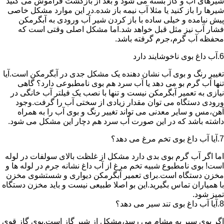
شیرهای آب و گاز بسته می شود و بعد از بازگشت فراموش می کنید
شیرها را باز کنید یا مثلا آب نیمه باز شده.در این موارد مشکل خاصی
پیش نیامده و خیلی ساده با باز کردن شیر آب ورودی به آبگرمکن
فشار آب نیز مثل قبل خواهد شد.اما مشکل اصلی وقتی است که
محفظه آب گرم،جرم گرفته باشد.
6.آب داغ بوی ناخوشایند دارد
تغییر رنگ و بوی آب نشان دهنده یک مشکل جدی در آبگرمکن است.آیا
تنها آب گرم بو می دهد یا آب سرد هم بوی نامطبوعی دارد؟ گاهی
نیازی به تعمیر آبگرمکن نیست و تنها با نصب یک فیلتر آب خانگی در
ورودی دستگاه می توان مقدار زیادی از سختی آب را گرفت.وجود
آهن،مس و سایر معدنی می تواند تغییر رنگ و بوی آب را به همراه
داشته باشد که در این صورت آب سرد هم دچار این مشکل می شود.
7.آیا آب داغ بوی تخم مرغ می دهد؟
اما اگر آب گرم بوی بدی دارد مشکل از غلظت بالای سولفات در لوله
است! بوی نامطبوع شبیه تخم مرغ از آب داغ نشانه جرم در لوله ها و
مخزن دستگاه است.برای تعمیر آبگرمکن دیواری و شستشوی مخزن
با همیاران تماس بگیرید.این بو اصلا طبیعی نیست و باید مخزن دستگاه
تمیز شود.
8.آیا آب داغ بوی تند سیر می دهد؟
اگر بوی سیر به مشام می رسد،مشکل از شیر گاز است.بوی گاز قوی