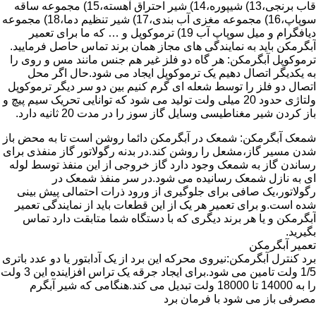
قاب برنجی،13) شیپوره،14) شیر احتراق آهسته،15) مجموعه ساقه
سوپاپ،16) مجموعه مغزی آب بندی،17) شیر تنظیم دما،18) مجموعه
دیافگرام و میل سوپاپ آب 19) ترموکوپل و … که ما برای تعمیر
آبگرمکن باید به نمایندگی های مجاز همان برند تماس حاصل فرمایید.
ترموکوپل آبگرمکن: هر گاه دو فلز غیر هم جنس مانند مس و روی را
به یکدیگر اتصال دهیم یک ترموکوپل ایجاد می شود.حال اگر محل
اتصال دو فلز را توسط شعله ای گرم کنیم بین دو سر دیگر ترموکوپل
ولتاژی حدود 20 میلی ولت تولید می شود که توانایی تحریک سیم پیچ و
باز کردن شیر مغناطیسی وسایل گاز سوز را در مدت 20 ثانیه دارد.
شمعک آبگرمکن: شمعک در آبگرمکن دائما روشن است تا به محض باز
شدن مسیر گاز،مشعل را روشن کند.در بدنه رگولاتور گاز منفذی برای
رساندن گاز به شمعک وجود دارد گاز خروجی از این منفذ توسط لوله
ای به نازل شمعک رسانیده می شود.در سر منفذ شمعک در
رگولاتور،یک صافی برای جلوگیری از ورود ذرات احتمالی پیش بینی
شده است.و برای تعمیر هر یک از این قطعات باید از نمایندگی تعمیر
آبگرمکن و یا هر برند دیگری که با دستگاه شما متابقت دارد تماس
بگیرید.
تعمیر آبگرمکن
برد کنترل آبگرمکن:نیروی محرکه این برد از یک آدابتور یا دو عدد باتری
1/5 ولت تامین می شود.برای ایجاد جرقه یک تراس افزاینده این 3 ولت
را به 14000 تا 18000 ولت تبدیل می کند.هنگامی که شیر آبگرم
مصرفی باز می شود با فرمان برد