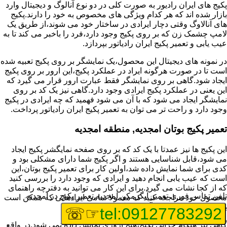
پکیج های ایران رادیور به صورت کلی در دو نوع آنالوگ و دیجیتال وارد
بازار شده اند که هر کدام ویژگی های مخصوص به خود را دارند.پکیج
های آنالاوگ وقتی دچار ایرادی در ساختار خود می شوند،از طریق یک
لامپ چشمک زن که بر روی پکیج وجود دارد،فرد را باخبر می کند تا به
عیب یابی و تعمیر پکیج ایران رادیاتور بپردازد.
در نمونه های دیجیتال این محصول،یک نمایشگر بر روی پکیج تعبیه شده
است تا در صورت هرگونه ایراد در عملکرد پکیج،این ارور بر روی پکیج
ایجاد شود.گاهی بر روی نمایشگر فقط عبارت ارور قرار می گیرد که
این یعنی در عملکرد پکیج ایرادی وجود دارد.گاهی نیز یک کد بر روی
نمایشگر ایجاد می شود که با آن می شود فهمید که چه ایرادی در پکیج
وجود دارد و راحت تر می توان به تعمیر پکیج ایران رادیاتور پرداخت.
تعمیر پکیج بوتان امجدیه, منطقه امجدیه
این پکیج ها نیز عمدتا با یک کد که بر روی صفحه نمایگشر پکیج ایجاد
می شود،قابل شناسایی هستند و اگر پکیج شما دارای مشکلی بود و
کدی برای شما نمایش داده شد،اولین کار برای تعمیر پکیج بوتان،این
است که عیب یابی انجام دهید و ایرادی که وجود دارد را بررسی کنید
که از کجا نشات می گیرد.برای این کار می توانید به دفترچه راهنمای
تلفن تماس فوری
تعمیر آبگرمکن امجدیه,تعمیر پکیج در امجدیه
محصول خود مراجعه کنید که معمولا تمامی ایرادهایی که ممکن است
برای پکیج پیش بیاید در آن قرار گرفته است.
☞☏
tel:09127783292
گاهی نیز هنگام خرابی پکیج،هیچ اروری نمایش داده نمی شود.در واقع