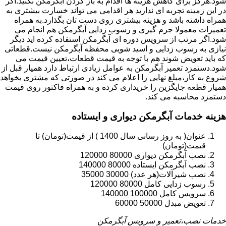
شود.هرگز برای کاهش هزینه ها اقدام به باز کردن آبگرمکن نکنید.اگر
در این زمینه تجربه ای ندارید هر اقدامی می تواند خسارت بیشتری به
همراه داشته باشد و هزینه بیشتری روی دست تان بگذارد.به همراه
تعمیرات معمولا جرم گیری و رسوب زدایی آبگرمکن هم انجام می
شود.اگر مرتب از سرویس دوره ای آبگرمکن استفاده کرده اید دیگر
نیازی به رسوب زدایی و اسید شویی محفظه آبگرمکن نیست.قطعاتی
که باید تعویض شوند هم با توجه به قیمت قطعات،تعیین قیمت می
شود.دستمزد تعمیر آبگرمکن به عوامل زیادی ارتباط دارد همیار قبل از
شروع به کار،مبلغ نهایی را اعلام می کند در صورتی که مشتری بخواهد
همیار قطعه جایگزین را خریداری کرده و به همراه فاکتور روی قیمت
دستمزد محاسبه می کند.
هزینه خدمات آبگرمکن دیواری و ایستاده
عنوان( به روز رسانی سال 1400 ) از قیمت(تومان) تا
قیمت(تومان)
نصب آبگرمکن دیواری 80000 120000
نصب آبگرمکن ایستاده 80000 140000
نصب شیرآلات(هر عدد) 30000 35000
رسوب زدایی کامل 80000 120000
سرویس کامل 100000 140000
تعویض مبدل 50000 60000
خدمات نصب،تعمیر و سرویس آبگرمکن