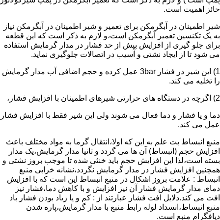
حائز اهمیت است.
شیر اطمینان در آبگرمکن برای تعمیر و شیر اطمینان در آبگرمکن نیاز
به یک تکنسین تعمیر آبگرمکن است،و لازم به ذکر است که این قطعه
برای جلو گیری از افزایش بیش از حد فشار در مدار گرمایش استفاده
می شود تا از ایجاد نشتی و آسیب در اتصالات جلوگیری نماید.
1) این شیر در فشار 3bar عمل کرده و حجم اضافی آب مدار گرمایش
را تخلیه می کند.
2) اگرچه در دستگاه های حرارتی شیرهای اطمینان با افزایش فشار،
دما و یا فشار و دما فعال می شوند ولی این شیر فقط با افزایش فشار
عمل می کند.
منبع انبساط بت علم به این که اولا،انتقال گرما به مواد مختلف باعث
افزایش حجم (اتبساط) آن ها می گردد و ثانیا مدار گرمایش،یک مدار
بسته است،لذا این افزایش حجم باید خنثی شده تا موجب بروز نشتی و
همچنین افزایش فشار در مدار گرمایش نگردد،نشانه خرابی منبع
انبساط : علامت بروز اشکال در منبع انبساط این است که با افزایش
دمای مدار گرمایش فشار آن نیز افزایش و با کاهش دما،فشار نیز
افت می کند.دلایل افت فشار عبارتند از : کم و یا زیاد بودن فشار باد
منبع انبساط،انسداد لوله رابط منبع با مدار گرمایش،پاره شدن
دیافگرام منبع است.