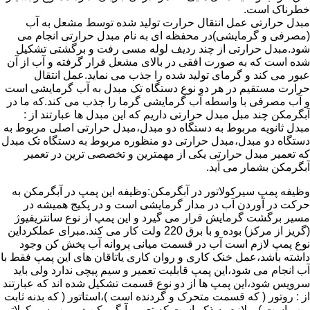
خطرناک است.
مبدل حرارتی عمل انتقال حرارت تولید شده توسط مشعل به آب
(مصرفی و گرمایشی)در محفظه ای به نام مبدل حرارتی انجام می
شود.مبدل حرارتی از چند ردیف لوله مسی رفت و برگشتی تشکیل
شده است که به صورت افقی در بالای مشعل قرار گرفته و آب از آن
عبور می کند و گرمای تولید شده را جذب می نماید.عمل انتقال
حرارت مستقیم در هر دو نوع دستگاه تک مبدل به آب گرمایشی است
و آب مصرفی با واسطه آب گرمایشی گرما را جذب می کند.که ما در
آبگرمکن چند مبل مبدل حرارتی داریم که این مبدل ها عبارتند از :
مبدل ثانویه مربوط به دستگاه دو مبدل،مبدل حرارتی اصلی مربوط به
دستگاه دو مبدل،مبدل حرارتی دو منظوره مربوط به دستگاه تک مبدل
که تعمیر مبدل حرارتی یکی از مهمترین و تخصصی ترین در تعمیر
آبگرمکن بشمار می آید.
وظیفه پمپ سیرکولاتور در آبگرمکن:وظیفه این پمپ در آبگرمکن به
حرکت در آوردن آب در مدار گرمایشی است و در پکیج همیشه در
مسیر برگشت گرمایش قرار می گیرد و این پمپ از نوع سانتریفیوژ
(گریز از مرکز) بوده و با برق 220 ولت کار می کند.مبرای عملکرداین
نوع پمپ لازم است آب در قسمت میانی پروانه آب پخش کن وجود
داشته باشد،عمل خنک کاری و روان کاری یاتاقان های این پمپ فقط با
آب انجام می شود،این پمپ قابلیت تعمیر و سیم پیچی ندارد ولی باید
سرویس شود،این پمپ ها از دو نوع قسمت تشکیل شده اند که عبارتند
از : روتور ( که قسمت متحرک و گردنده است )،استاتور ( که بدنه ثابت
پمپ است ) و لازم به ذکر است که تعمیر آبگرمکن در پمپ سیرکولاتور