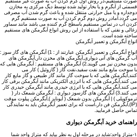
صورت مستقیم،در روش اول گرم کردن آب به صورت غیر مستقیم
قسمتی از آبگرم و یا بخار تولید شده توسط دیگ مرکزی به مخازن
دوجداره و یا مبل حرارتی منتقل شده و باعث گرم شدن آب مصرفی
می گردد.امادر روش دوم گرم کردن آب به صورت مستقیم گرم
کردن آب در تماس مستقیم باسطح گرم کننده می باشد مانند سماور
زغالی و نفتی که با استفاده از این روش انواع آبگرمکن های مستقیم
ساخته شده است.
انواع آبگرمکن و تعمیر آبگرمکن
انواع آبگرمکن و تعمیر آبگرمکن عبارتند از : 1) آبگرمکن های گاز سوز :
آب گرمکن های آنی دیواری,آبگرمکن های مخزن دار,آبگرمکن های
بدون مخزن نیز می گویند.2) آبگرمکن های مستقیم : آبگرمکن هایی که
با سوخت مایع مانند نفت سفید،نفت گاز ( گازوئیل ) کار می
کنند,آبگرمکن هایی که با سوخت گاز مانند گاز طبیعی و گاز مایع کار
می کنند,آبگرمکن هایی که با انرژی الکتریکی مانند آبگرمکن برقی کار
می کنند,آبگرمکن هایی که با انرژی حیدری مانند آبگرمکن حیدری کار
می کنند.3) آبگرمکن های گازسوز دیواری : آبگرمکن شمعک دار (
ترموکوپلی ) | آبگرمکن بدون شمعک ( آیونایز ),آبگرمکن پیلوت موقت
(IP),آبگرمکن فن دار،است که برای تعمیر آبگرمکن باید به نمایندگی
تماس حاصل فرمایید.
راهنمای خرید آبگرمکن دیواری
۱-متراژ واحد:شاید در مرحله اول به نظر بیاید که متراژ واحد شما