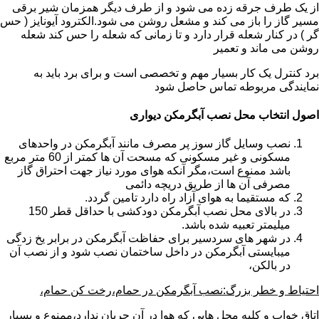
از یک طرف جرقه زده می شود و از طرف دیگر همزمان شیر برقی
مسیر گاز را باز می کند و مشعل روشن می شود.الکترود آیونایز ( حس
گر ) در کنار شعله قرار دارد و تا زمانی که شعله را حس کند شعله
روشن می ماند و تعمیر
برد کنترل یک کار بسیار مهم و تخصصی است و برای برد باید به
نمایندگی مربوطه تماس حاصل شود
اصول انتخاب محل نصب آبگرمکن دیواری
نصب وسایل گاز سوز پر مصرف مانند آبگرمکن در واحدهای
مسکونی و غیر مسکونی که مسحت آن ها کمتر از 60 متر مربع
باشد ممنوع است،مگر آنکه هوای مورد نیاز جهت احتراق گاز
مصرفی آن ها از طریق دریچه دائمی
که مستقیما به هوای آزاد راه دارد تامین گردد.
در بالای محل نصب آبگرمکن دودکشی با حداقل قطر 150
میلیمتر تعبیه شده باشد.
در شهر های سردسیر برای حفاظت آبگرمکن در برابر یخ زدگی
میبایستی آبگرمکن در داخل ساختمان نصب شود و از نصب آن
در بالکن،
احتیاط و خطر بزرگ:نصب آبگرمکن در حمام،رخت کن حمام،
اتاق خواب و کلیه محل هایی که هوا در آن جریان ندارد،ممنوع و بسیار